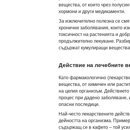
вещества, от които чрез полусин
хормони и други медикаменти.
За изключително полезна се смя
хронични заболявания, които из
токсичност на растенията и доб
продължително лекуване. Разбир
съдържат кумулиращи вещества и
Действие на лечебните в
Като фармакологично (лекарстве
вещества, от химичен или расти
на целия организъм. Действието
процес при дадено заболяване, 
опасни последици.
Най-често лекарствените действ
дейността на организма. Пример
съдържащ се в кафето – той уси