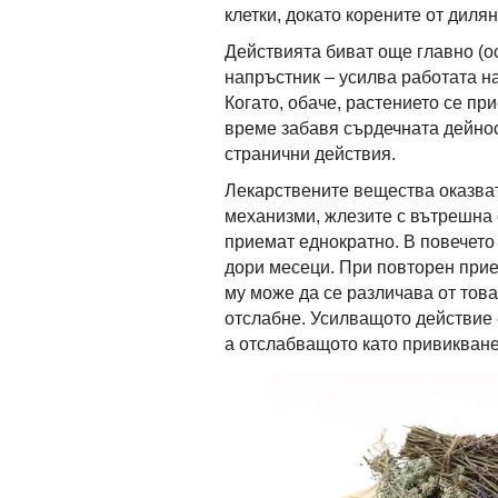
клетки, докато корените от дилян
Действията биват още главно (о
напръстник – усилва работата на
Когато, обаче, растението се пр
време забавя сърдечната дейнос
странични действия.
Лекарствените вещества оказва
механизми, жлезите с вътрешна 
приемат еднократно. В повечето 
дори месеци. При повторен прие
му може да се различава от тов
отслабне. Усилващото действие 
а отслабващото като привикване