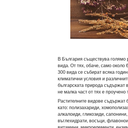
В България съществува голямо р
вида. От тях, обаче, само около 
300 вида се събират всяка годи
климатични условия и различнит
българската природа съдържат в
не малка част от тях е проучено
Растителните видове съдържат 
като: полизахариди, хомополиза
алкалоиди, гликозиди, сапонини,
въглехидрати, восъци, флавонои
витамини, микроелементи, ензим