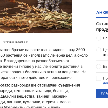
АНКЕ
Скъп
прод
Не
Източник: framar.bg ©
азнообразие на растителни видове – над 3600
Це
ак
650 растения се използват с лечебна цел, а около
на. Благодарение на разнообразието от
е почвени типове у нас, лечебните растения в
Ев
исок процент биологично активни вещества. На
 терапевтичното действие и приложение.
Пр
да
богато разнообразие от химични съединения
хариди, хетерополизахариди, белтъци,
ГЛ
 дъбилни вещества (танини), мазнини,
ди, лигнани, кумарини, етерични масла,
и (ферменти), фитонциди и други.