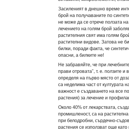
Засиленият в днешно време инт
брой на получаваните по синтети
не може да се отрече ползата на
лечението на голям брой заболяв
растителния свят има голям бро
растителни видове. Затова не би
билки, поради факта, че синтети
опасни, а билките не!
Не забравяйте, че при лечебнит
прави отровата", т. е. ползите и 
определя на първо място от доза
са неделима част от културата н
важност е създаването на все п
растения) за лечение и профила
Около 40% от лекарствата, съз
промишленост, са на растителна 
при белодробни, сърдечно-съдо
растения се използват още като