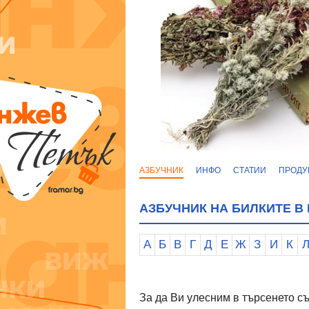
АЗБУЧНИК
ИНФО
СТАТИИ
ПРОДУ
АЗБУЧНИК НА БИЛКИТЕ В
А
Б
В
Г
Д
Е
Ж
З
И
К
За да Ви улесним в търсенето 