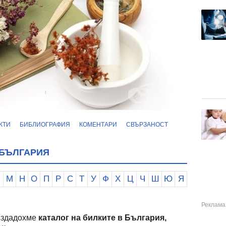
КТИ
БИБЛИОГРАФИЯ
КОМЕНТАРИ
СВЪРЗАНОСТ
 БЪЛГАРИЯ
Л
М
Н
О
П
Р
С
Т
У
Ф
Х
Ц
Ч
Ш
Ю
Я
създадохме
каталог на билките в България,