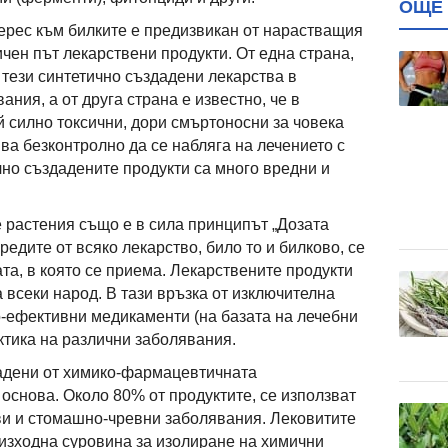
ОЩЕ 
ерес към билките е предизвикан от нарастващия
чен път лекарствени продукти. От една страна,
 тези синтетично създадени лекарства в
ания, а от друга страна е известно, че в
й силно токсични, дори смъртоносни за човека
ва безконтролно да се набляга на лечението с
чно създадените продукти са много вредни и
е растения също е в сила принципът „Дозата
вредите от всяко лекарство, било то и билково, се
та, в която се приема. Лекарствените продукти
а всеки народ. В тази връзка от изключителна
о-ефективни медикаменти (на базата на лечебни
ктика на различни заболявания.
дадени от химико-фармацевтичната
основа. Около 80% от продуктите, се използват
ви и стомашно-чревни заболявания. Лековитите
 изходна суровина за изолиране на химични