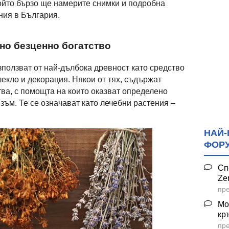
който бързо ще намерите снимки и подробна
ния в България.
дно безценно богатство
зползват от най-дълбока древност като средство
блекло и декорация. Някои от тях, съдържат
а, с помощта на които оказват определено
зъм. Те се означават като лечебни растения –
НАЙ-
ФОР
Сп
Ze
пре
Мо
кр
пре