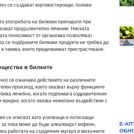
тез се създават кортикостероиди, полови
та употребата на билкови препарати при
искват продължително лечение. Ниската
рата поносимост от организма позволяват
а се подбраните билкови продукти не трябва да
 такива, които предизвикват пристрастяване.
ещества в билките
но) се означава действието на различните
телен произход, което оказват върху функциите
 бива лечебно, когато подпомага оздравителния
и вредно, когато оказва нежелано въздействие с
ия се описват като усилващи и потискащи
Е-АП
 за това може да бъде алкалоидът кофеин,
ОБН
лва работата на сърдечния мускул и мозъчните