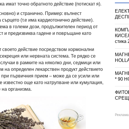
ка имат точно обратното действие (потискат я).
ЕЛЕК
сновно) и странично. Пример: вълнест
ДЕСПИ
 сърцето (т.е има кардиотонично действие).
иема в големи дози, продължителен период от
КОМП
т и предизвиква гадене и повръщане като
КИСЕ
стика 
т своето действие посредством хормонални
МАГНЕ
секреция или нервната система. Те рядко се
HOLL
случаи в рамките на няколко дни, седмици или
м на определен лекарствен продукт действието
МАГНЕ
а при първичния прием – може да се усили или
* 90 
е известно още като натрупване или кумулация,
 на организма.
ФИТО
СРЕЩ