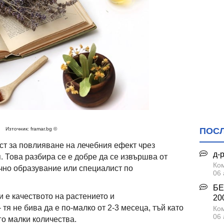
Източник: framar.bg ©
ПОС
т за повлияване на лечебния ефект чрез
д-
. Това разбира се е добре да се извършва от
Ком
чно образувание или специалист по
06 
БЕ
 е качеството на растението и
200
тя не бива да е по-малко от 2-3 месеца, тъй като
Ком
06 
го малки количества.