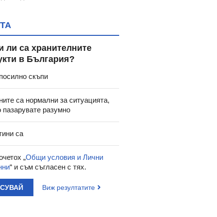
ТА
и ли са хранителните
укти в България?
посилно скъпи
ните са нормални за ситуацията,
о пазарувате разумно
тини са
очетох „
Общи условия и Лични
нни
“ и съм съгласен с тях.
АСУВАЙ
Виж резултатите