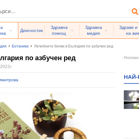
на
Здравна
Здравна
Здраве и
Диагностик
ека
помощ
медия
на жи
едия
Ботаника
Лечебните билки в България по азбучен ред
лгария по азбучен ред
2022г.
НАЙ-
имитрова