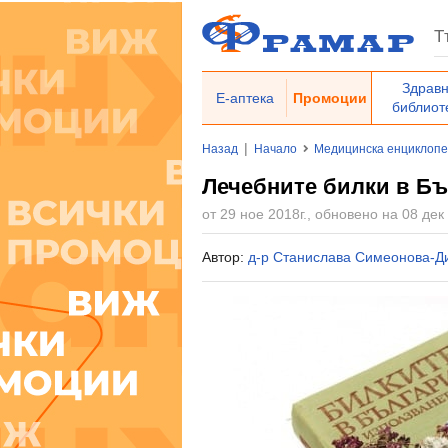
Здрав
Е-аптека
Промоции
библиот
|
Назад
Начало
Медицинска енциклоп
Лечебните билки в Бъ
от 29 ное 2018г., обновено на 08 дек 
Автор:
д-р Станислава Симеонова-Д