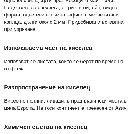
еднополови. Цъфти през месеците май - юли.
Плодовете са орехчета, с три стени, яйцевидна
форма, оцветени в тъмно кафяво с червеникави
крилца, дълги около 2 мм. Придобиват лъскавина
при узряване.
Използваема част на киселец
Използват се листата, които се берат по време на
цъфтеж.
Разпространение на киселец
Вирее по поляни, ливади, в предпланински места в
цяла Европа. На този континент е пренесен от Азия.
Химичен състав на киселец