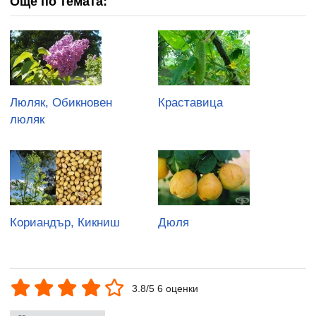
Още по темата:
Люляк, Обикновен
Краставица
люляк
Кориандър, Кикниш
Дюля
3.8/5 6 оценки