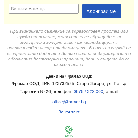
При възникнало съмнение за здравословен проблем или
нужда от лечение, моля винаги се обръщайте за
медицинска консултация към квалифициран и
правоспособен лекар или фармацевт. В никакъв случай не
възприемайте дадената Ви чрез сайта информация като
абсолютно достоверна и правилна, дори и същата да се
окаже такава.
Данни на Фрамар ООД:
Фрамар ООД, ЕИК: 123732525, Стара Загора, ул. Петър
Парчевич № 26, телефон:
0875 / 322 000
, e-mail:
office@framar.bg
За контакт