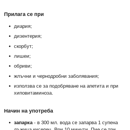
Прилага се при
диария;
дизентерия;
скорбут;
лишеи;
обриви;
жлъчни и чернодробни заболявания;
използва се за подобряване на апетита и при
хиповитаминоза.
Начин на употреба
запарка
- в 300 мл. вода се запарва 1 супена
лъжица киселец. Ври 10 минути. Пие се три