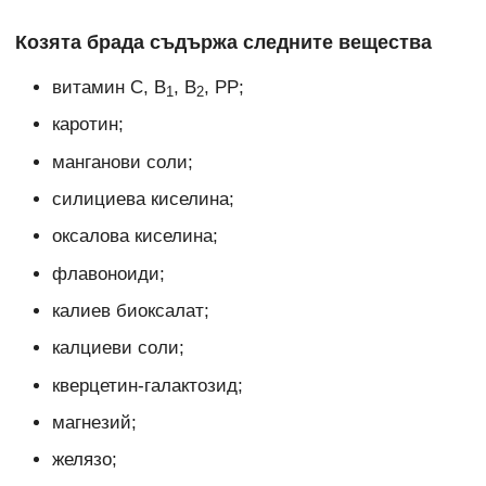
Козята брада съдържа следните вещества
витамин С, В
, В
, РР;
1
2
каротин;
манганови соли;
силициева киселина;
оксалова киселина;
флавоноиди;
калиев биоксалат;
калциеви соли;
кверцетин-галактозид;
магнезий;
желязо;