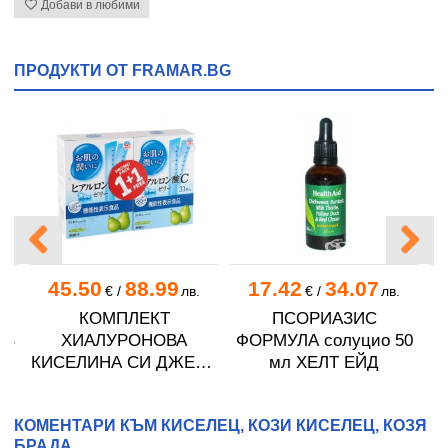
Добави в любими
ПРОДУКТИ ОТ FRAMAR.BG
45.50
88.99
17.42
34.07
€
/
лв.
€
/
лв.
КОМПЛЕКТ
ПСОРИАЗИС
ОВ
ХИАЛУРОНОВА
ФОРМУЛА солуцио 50
КИСЕЛИНА СИ ДЖЕЛИ
мл ХЕЛТ ЕЙД
желирани стика 2 кутии
* 31
КОМЕНТАРИ КЪМ КИСЕЛЕЦ, КОЗИ КИСЕЛЕЦ, КОЗЯ
БРАДА