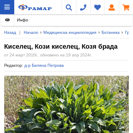
Инфо
Назад
|
Начало
Медицинска енциклопедия
Ботаника
Груп
Киселец, Кози киселец, Козя брада
от 24 март 2010г., обновено на 19 апр 2024г.
Редактор:
д-р Биляна Петрова