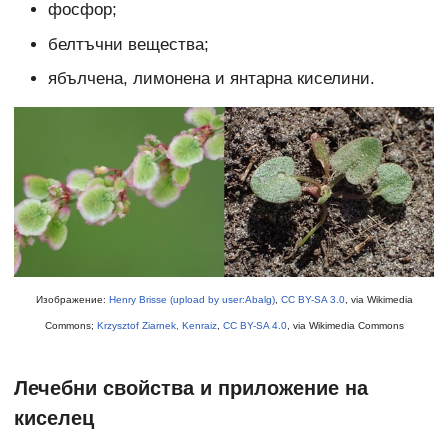
фосфор;
белтъчни вещества;
ябълчена, лимонена и янтарна киселини.
Изображение:
Henry Brisse (upload by user:Abalg)
,
CC BY-SA 3.0
, via Wikimedia
Commons;
Krzysztof Ziarnek, Kenraiz
,
CC BY-SA 4.0
, via Wikimedia Commons
Лечебни свойства и приложение на
киселец