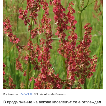
Изображение:
AnRo0002
, CC0, via Wikimedia Commons
В продължение на векове киселецът се е отглеждал