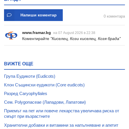
Напиши коментар
0 коментара
www.framar.bg
на 07 August 2026 в 22:38
Коментирайте
"Киселец, Кози киселец, Козя брада"
ВИЖТЕ ОЩЕ
Група Еудикоти (Eudicots)
Клон Същински еудикоти (Core eudicots)
Разред Caryophyllales
Сем. Polygonaceae (Лападови, Лапатови)
Приемът на пет или повече лекарства увеличава риска от
смърт при възрастните
Хранителни добавки и витамини за напълняване и апетит