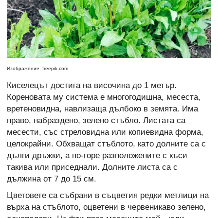
Изображение: freepik.com
Киселецът достига на височина до 1 метър.
Кореновата му система е многогодишна, месеста,
вретеновидна, навлизаща дълбоко в земята. Има
право, набраздено, зелено стъбло. Листата са
месести, със стреловидна или копиевидна форма,
целокрайни. Обхващат стъблото, като долните са с
дълги дръжки, а по-горе разположените с къси
такива или приседнали. Долните листа са с
дължина от 7 до 15 см.
Цветовете са събрани в съцветия редки метлици на
върха на стъблото, оцветени в червеникаво зелено,