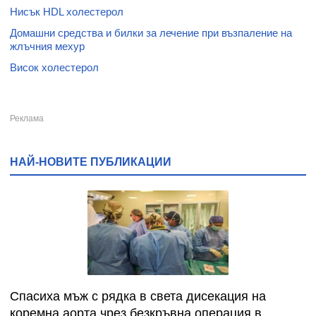
Нисък HDL холестерол
Домашни средства и билки за лечение при възпаление на
жлъчния мехур
Висок холестерол
НАЙ-НОВИТЕ ПУБЛИКАЦИИ
Спасиха мъж с рядка в света дисекация на
коремна аорта чрез безкръвна операция в