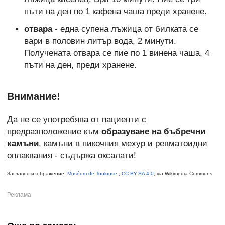
пъти на ден по 1 кафена чаша преди хранене.
отвара
- една супена лъжица от билката се
вари в половин литър вода, 2 минути.
Получената отвара се пие по 1 винена чаша, 4
пъти на ден, преди хранене.
Внимание!
Да не се употребява от пациенти с
предразположение към
образуване на бъбречни
камъни
, камъни в пикочния мехур и ревматоидни
оплаквания - съдържа оксалати!
Заглавно изображение:
Muséum de Toulouse
,
CC BY-SA 4.0
, via Wikimedia Commons