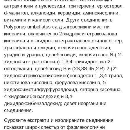
антрахинони и нуклеозиди, тритерпени, ергостерол,
d-манитол, алкалоиди, керамиди, аминокиселини,
витамини и калиеви соли. Други съединения в
Polyporus umbellatus са дълговерижни мастни
киселини, включително 2-хидрокситетракозанова
киселина и α -хидрокситетракозаноен етилов естер,
хризофанол и емодин, включително аденозин,
уридин и урацил, цереброзиди, включително N-( 2′-
хидрокситетракозаноил)-1,3,4-трихидроксил-2-
октодеканин. цереброзид В и (2S,3S,4R,2′R)-2-(2′-
хидрокситрикозаноиламино)нонадекан-1 ,3,4-триол,
никотинова киселина, ферулова киселина, 5-
хидроксиметилфурфуралдехид, янтарна киселина,
4-хидроксибензалдехид и 3,4-
дихидроксибензалдехид; девет неорганични
съединения.
Суровите екстракти и изолираните съединения
показват широк спектър от фармакологични