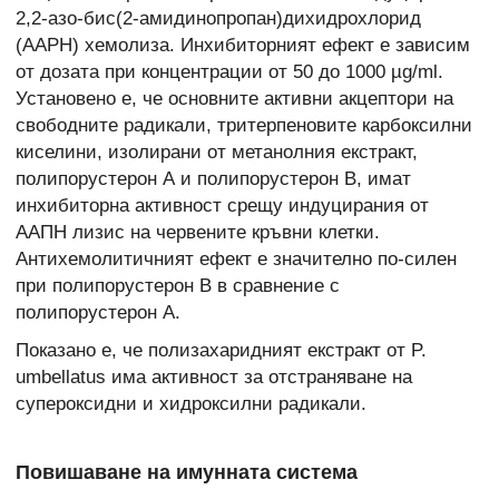
2,2-азо-бис(2-амидинопропан)дихидрохлорид
(AAPH) хемолиза. Инхибиторният ефект е зависим
от дозата при концентрации от 50 до 1000 µg/ml.
Установено е, че основните активни акцептори на
свободните радикали, тритерпеновите карбоксилни
киселини, изолирани от метанолния екстракт,
полипорустерон А и полипорустерон В, имат
инхибиторна активност срещу индуцирания от
ААПН лизис на червените кръвни клетки.
Антихемолитичният ефект е значително по-силен
при полипорустерон В в сравнение с
полипорустерон А.
Показано е, че полизахаридният екстракт от P.
umbellatus има активност за отстраняване на
супероксидни и хидроксилни радикали.
Повишаване на имунната система