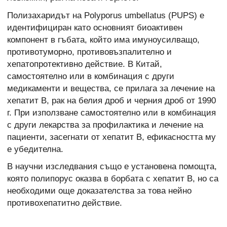
Полизахаридът на Polyporus umbellatus (PUPS) е
идентифициран като основният биоактивен
компонент в гъбата, който има имуноусилващо,
противотуморно, противовъзпалително и
хепатопротективно действие. В Китай,
самостоятелно или в комбинация с други
медикаменти и вещества, се прилага за лечение на
хепатит В, рак на белия дроб и черния дроб от 1990
г. При използване самостоятелно или в комбинация
с други лекарства за профилактика и лечение на
пациенти, засегнати от хепатит В, ефикасността му
е убедителна.
В научни изследвания също е установена помощта,
която полипорус оказва в борбата с хепатит B, но са
необходими още доказателства за това нейно
противохепатитно действие.