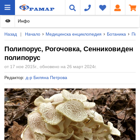
Инфо
Назад
|
Начало
Медицинска енциклопедия
Ботаника
Под
Полипорус, Рогочовка, Сенниковиден
полипорус
от 17 ное 2015г., обновено на 26 март 2024г.
Редактор:
д-р Биляна Петрова