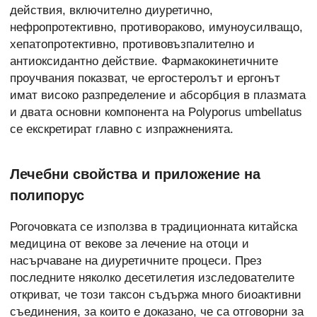
действия, включително диуретично,
нефропротективно, противораково, имуноусилващо,
хепатопротективно, противовъзпалително и
антиоксидантно действие. Фармакокинетичните
проучвания показват, че ергостеролът и ергонът
имат високо разпределение и абсорбция в плазмата
и двата основни компонента на Polyporus umbellatus
се екскретират главно с изпражненията.
Лечебни свойства и приложение на
полипорус
Рогочовката се използва в традиционната китайска
медицина от векове за лечение на отоци и
насърчаване на диуретичните процеси. През
последните няколко десетилетия изследователите
откриват, че този таксон съдържа много биоактивни
съединения, за които е доказано, че са отговорни за