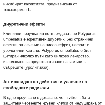
инхибират кахексията, предизвикана от
токсохормон-L.
Диуретични ефекти
Клинични проучвания потвърждават, че Polyporus
umbellatus е ефективен диуретик, без странични
ефекти, за лечение на пиелонефрит, нефрит и
урологични камъни. Polyporus umbellatus е бил
цитиран няколко пъти като билково лекарство,
използвано за предотвратяване на камъни в
бъбреците (уролитиаза).
Антиоксидантно действие и улавяне на
свободните радикали
В едно проучване е доказано, че in vitro гъбата
защитава червените кръвни клетки от индуцирана от