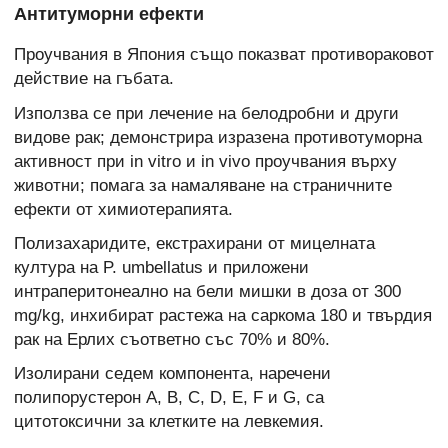
Антитуморни ефекти
Проучвания в Япония също показват противораковот
действие на гъбата.
Използва се при лечение на белодробни и други
видове рак; демонстрира изразена противотуморна
активност при in vitro и in vivo проучвания върху
животни; помага за намаляване на страничните
ефекти от химиотерапията.
Полизахаридите, екстрахирани от мицелната
култура на P. umbellatus и приложени
интраперитонеално на бели мишки в доза от 300
mg/kg, инхибират растежа на саркома 180 и твърдия
рак на Ерлих съответно със 70% и 80%.
Изолирани седем компонента, наречени
полипорустерон A, B, C, D, E, F и G, са
цитотоксични за клетките на левкемия.