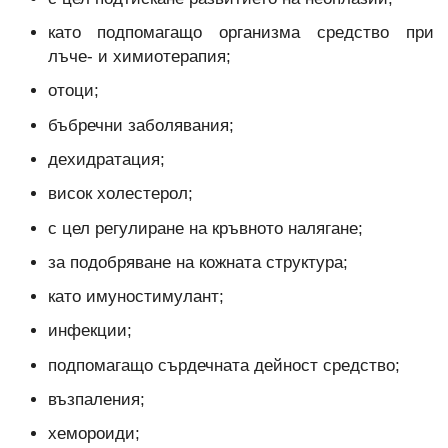
като подпомагащо организма средство при
лъче- и химиотерапия;
отоци;
бъбречни заболявания;
дехидратация;
висок холестерол;
с цел регулиране на кръвното налягане;
за подобряване на кожната структура;
като имуностимулант;
инфекции;
подпомагащо сърдечната дейност средство;
възпаления;
хемороиди;