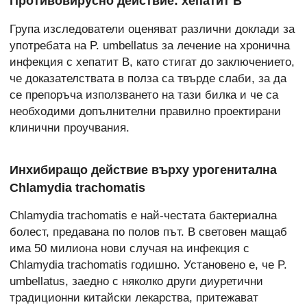
Противовирусно действие: хепатит В
Група изследователи оценяват различни доклади за
употребата на P. umbellatus за лечение на хронична
инфекция с хепатит В, като стигат до заключението,
че доказателствата в полза са твърде слаби, за да
се препоръча използването на тази билка и че са
необходими допълнителни правилно проектирани
клинични проучвания.
Инхибиращо действие върху урогенитална
Chlamydia trachomatis
Chlamydia trachomatis е най-честата бактериална
болест, предавана по полов път. В световен мащаб
има 50 милиона нови случая на инфекция с
Chlamydia trachomatis годишно. Установено е, че P.
umbellatus, заедно с няколко други диуретични
традиционни китайски лекарства, притежават