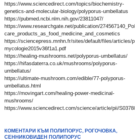
https://www.sciencedirect.com/topics/biochemistry-
genetics-and-molecular-biology/polyporus-umbellatus
https://pubmed.ncbi.nlm.nih.gov/23811047/
https://www.researchgate.net/publication/274567140_Po
care_products_as_food_medicine_and_cosmetics
https://sciencepress.mnhn.fr/sites/default/files/articles/p
mycologie2015v36f1a1.pdf
https://healing-mushrooms.net/polyporus-umbellatus/
https://hifasdaterra.co.uk/mushrooms/polyporus-
umbellatus/
https://ultimate-mushroom.com/edible/77-polyporus-
umbellatus.html
https://movingart.com/healing-power-medicinal-
mushrooms/
https://www.sciencedirect.com/science/article/pii/S0378
КОМЕНТАРИ КЪМ ПОЛИПОРУС, РОГОЧОВКА,
СЕННИКОВИДЕН ПОЛИПОРУС