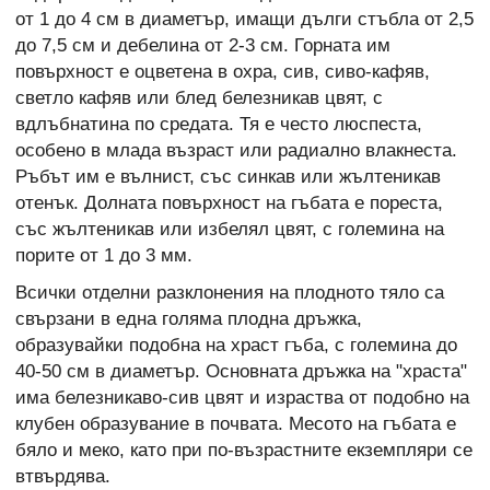
от 1 до 4 см в диаметър, имащи дълги
стъбла от 2,5
до 7,5 см и дебелина от 2-3 см. Горната им
повърхност е оцветена в
охра, сив, сиво-кафяв,
светло кафяв или блед белезникав цвят,
с
вдлъбнатина по средата.
Тя е
често люспеста,
особено в млада възраст или радиално влакнеста.
Ръбът им е вълнист, със синкав или жълтеникав
отенък. Долната повърхност на гъбата е пореста,
със жълтеникав или избелял цвят, с големина на
порите от 1 до 3 мм.
Всички отделни разклонения на плодното тяло са
свързани в една голяма плодна дръжка,
образувайки подобна на храст гъба, с големина до
40-50 см в диаметър. Основната дръжка на "храста"
има белезникаво-сив цвят и израства от подобно на
клубен образувание в почвата. Месото на гъбата е
бяло и меко, като при по-възрастните екземпляри се
втвърдява.