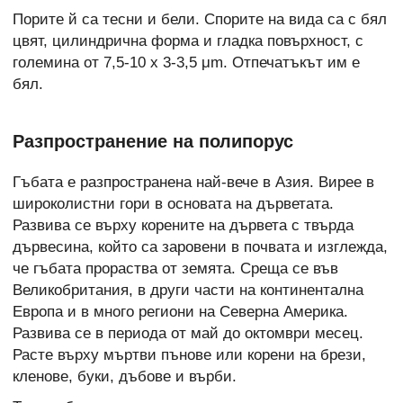
Порите й са тесни и бели. Спорите на вида са с бял
цвят, цилиндрична форма и гладка повърхност, с
големина от 7,5-10 x 3-3,5 μm. Отпечатъкът им е
бял.
Разпространение на полипорус
Гъбата е разпространена най-вече в Азия. Вирее в
широколистни гори в основата на дърветата.
Развива се върху корените на дървета с твърда
дървесина, който са заровени в почвата и изглежда,
че гъбата прораства от земята. Среща се във
Великобритания, в други части на континентална
Европа и в много региони на Северна Америка.
Развива се в периода от май до октомври месец.
Расте върху мъртви пънове или корени на брези,
кленове, буки, дъбове и върби.