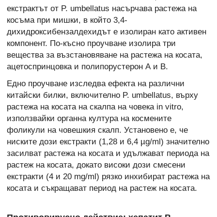
екстрактът от P. umbellatus насърчава растежа на
косъма при мишки, в който 3,4-
дихидроксибензалдехидът е изолиран като активен
компонент. По-късно проучване изолира три
вещества за възстановяване на растежа на косата,
ацетоспринцовка и полипорустерон А и В.
Едно проучване изследва ефекта на различни
китайски билки, включително P. umbellatus, върху
растежа на косата на скалпа на човека in vitro,
използвайки органна култура на космените
фоликули на човешкия скалп. Установено е, че
ниските дози екстракти (1,28 и 6,4 µg/ml) значително
засилват растежа на косата и удължават периода на
растеж на косата, докато високи дози смесени
екстракти (4 и 20 mg/ml) рязко инхибират растежа на
косата и съкращават период на растеж на косата.