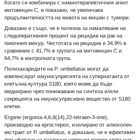
Когато се комбинира с химиотерапевтичния агент
митомицин С, е показано, че увеличава
продължителността на живота на мишки с тумори.
Доказано е също, че е полезна за намаляване на
следоперативния процент на рецидив на рак на
пикочния мехур. Честотата на рецидив е 34,9% в
сравнение с 41,7% в групата на митомицин С и
64,7% в контролната група.
Полизахаридите на P. umbellatus могат да
компенсират имуносупресията на супернатанта от
клетъчна култура S180, което може да бъде
медиирано чрез понижаване на синтеза и/или
секрецията на имуносупресивно вещество от S180
клетки.
Ergone (ergosta-4,6,8(14),22-tetraen-3-one),
производно на ергостерол, изолирано от алкохолен
екстракт от P. umbellatus, е доказано, че е ефективен
при убиване на различни човешки ракови клетъчни