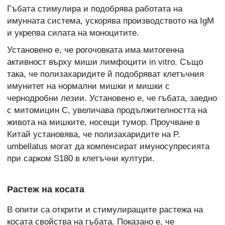
Гъбата стимулира и подобрява работата на
имунната система, ускорява производството на IgM
и укрепва силата на моноцитите.
Установено е, че рогочовката има митогенна
активност върху миши лимфоцити in vitro. Също
така, че полизахаридите й подобряват клетъчния
имунитет на нормални мишки и мишки с
чернодробни лезии. Установено е, че гъбата, заедно
с митомицин С, увеличава продължителността на
живота на мишките, носещи тумор. Проучване в
Китай установява, че полизахаридите на P.
umbellatus могат да компенсират имуносупресията
при сарком S180 в клетъчни култури.
Растеж на косата
В опити са открити и стимулиращите растежа на
косата свойства на гъбата. Показано е, че