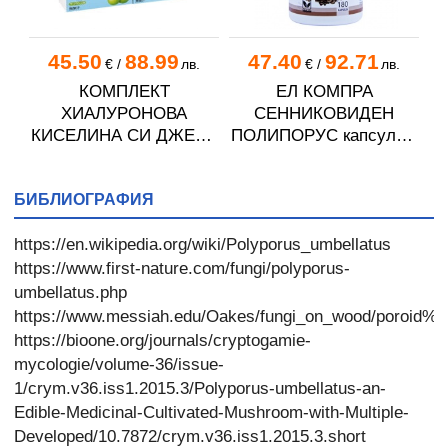
45.50
88.99
47.40
92.71
€
/
лв.
€
/
лв.
КОМПЛЕКТ
ЕЛ КОМПРА
ХИАЛУРОНОВА
СЕННИКОВИДЕН
КИСЕЛИНА СИ ДЖЕЛИ
ПОЛИПОРУС капсули *
желирани стика 2 кутии
180
* 31
БИБЛИОГРАФИЯ
https://en.wikipedia.org/wiki/Polyporus_umbellatus
https://www.first-nature.com/fungi/polyporus-
umbellatus.php
https://www.messiah.edu/Oakes/fungi_on_wood/poroid%
https://bioone.org/journals/cryptogamie-
mycologie/volume-36/issue-
1/crym.v36.iss1.2015.3/Polyporus-umbellatus-an-
Edible-Medicinal-Cultivated-Mushroom-with-Multiple-
Developed/10.7872/crym.v36.iss1.2015.3.short