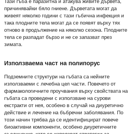
Тази гъба е паразитна и атакува живите дървета,
причинявайки бяло гниене. Дърветата могат да
живеят няколко години с тази гъбична инфекция и
така плодните тела могат да се появят върху тях
отново в продължение на няколко сезона. Плодните
тела се разпадат бързо и не се запазват през
зимата.
Използваема част на полипорус
Подземните структури на гъбата са нейните
използваеми с лечебна цел части. Повечето от
фармакологичните проучвания върху свойствата на
гъбата са проведени с използване на сурови
екстракти от нея, особено в случай на диуретично
действие и лечение на бъбречни заболявания. По
този начин трябва да се идентифицират повече
биоактивни компоненти, особено диуретичните