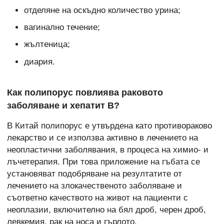
отделяне на оскъдно количество урина;
вагинално течение;
жълтеница;
диария.
Как полипорус повлиява раковото
заболяване и хепатит B?
В Китай полипорус е утвърдена като противораково
лекарство и се използва активно в лечението на
неопластични заболявания, в процеса на химио- и
лъчетерапия. При това приложение на гъбата се
установяват подобряване на резултатите от
лечението на злокачественото заболяване и
съответно качеството на живот на пациенти с
неоплазии, включително на бял дроб, черен дроб,
левкемия, рак на носа и гърлото.