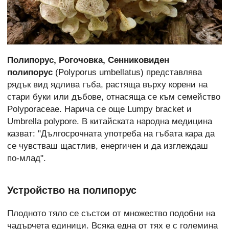
Полипорус, Рогочовка, Сенниковиден
полипорус
(Polyporus umbellatus) представлява
рядък вид ядлива гъба,
растяща върху корени на
стари буки или дъбове,
отнасяща се към семейство
Polyporaceae. Нарича се още Lumpy bracket и
Umbrella polypore. В китайската народна медицина
казват:
"
Дългосрочната употреба
на гъбата кара да
се чувстваш
щастлив,
енергичен
и
да изглеждаш
по-млад".
Устройство на полипорус
Плодното тяло се състои от множество подобни на
чадърчета единици. Всяка една от тях е с големина