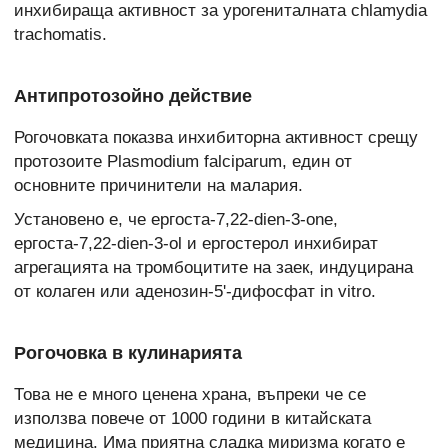
инхибираща активност за урогениталната chlamydia
trachomatis.
Антипротозойно действие
Рогочовката показва инхибиторна активност срещу
протозоите Plasmodium falciparum, един от
основните причинители на малария.
Установено е, че ергоста-7,22-dien-3-one,
ергоста-7,22-dien-3-ol и ергостерол инхибират
агрегацията на тромбоцитите на заек, индуцирана
от колаген или аденозин-5'-дифосфат in vitro.
Рогочовка в кулинарията
Това не е много ценена храна, въпреки че се
използва повече от 1000 години в китайската
медицина. Има приятна сладка миризма когато е