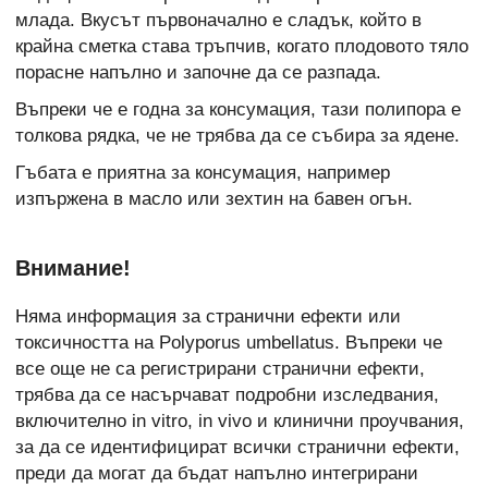
млада. Вкусът първоначално е сладък, който в
крайна сметка става тръпчив, когато плодовото тяло
порасне напълно и започне да се разпада.
Въпреки че е годна за консумация, тази полипора е
толкова рядка, че не трябва да се събира за ядене.
Гъбата е приятна за консумация, например
изпържена в масло или зехтин на бавен огън.
Внимание!
Няма информация за странични ефекти или
токсичността на Polyporus umbellatus. Въпреки че
все още не са регистрирани странични ефекти,
трябва да се насърчават подробни изследвания,
включително in vitro, in vivo и клинични проучвания,
за да се идентифицират всички странични ефекти,
преди да могат да бъдат напълно интегрирани