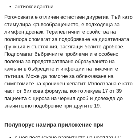
антиоксидантни.
Рогочовката е отличен естествен диуретик. Тъй като
стимулира кръвообращението, е подходяща за
лимфен дренаж. Терапевтичните свойства на
полипора спомагат за подобряване на дихателната
функция и състояния, засягащи белите дробове.
Подпомагат бъбречните проблеми и е особено
полезна за предотвратяване образуването на
камъни в бъбреците и инфекции на пикочните
пътища. Може да помогне за облекчаване на
симптомите на хроничен хепатит. Използвана е като
част от билкова формула, която лекува 17 от 39
пациента с цироза на черния дроб и довежда до
значително подобрение при другите 19.
Полупорус намира приложение при
с цел подтискане развитието на неоплазии;