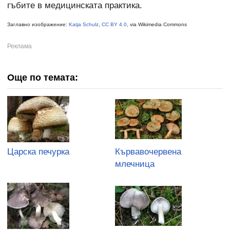
гъбите в медицинската практика.
Заглавно изображение:
Katja Schulz
,
CC BY 4.0
, via Wikimedia Commons
Още по темата:
Царска печурка
Кървавочервена
млечница