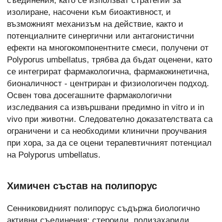
съединения, като се използват стратегии за
изолиране, насочени към биоактивност, и
възможният механизъм на действие, както и
потенциалните синергични или антагонистични
ефекти на многокомпонентните смеси, получени от
Polyporus umbellatus, трябва да бъдат оценени, като
се интегрират фармакологична, фармакокинетична,
бионаличност - центриран и физиологичен подход.
Освен това досегашните фармакологични
изследвания са извършвани предимно in vitro и in
vivo при животни. Следователно доказателствата са
ограничени и са необходими клинични проучвания
при хора, за да се оцени терапевтичният потенциал
на Polyporus umbellatus.
Химичен състав на полипорус
Сенниковидният полипорус съдържа биологично
активни съединения: стероиди, полизахариди,