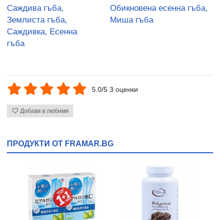
Саждива гъба,
Обикновена есенна гъба,
Землиста гъба,
Миша гъба
Саждивка, Есенна
гъба
5.0/5 3 оценки
Добави в любими
ПРОДУКТИ ОТ FRAMAR.BG