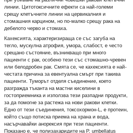
линии. Цитотоксичните ефекти са най-големи
срещу клетъчните линии на цервикалния и
стомашния карцином, но по-малко срещу рака на
дебелото черво и стомаха.
Кахексията, характеризираща се със загуба на
тегло, мускулна атрофия, умора, слабост, е често
срещано състояние, възникващо при много
пациенти с рак, особено тези със стомашно-чревен
или белодробен рак. Смята се, че кахексията е най-
честата причина за евентуална смърт при такива
пациенти. Туморът отделя съединение, което
разгражда тъканта на мастни киселини в
гостоприемника и използва тези разпадни продукти,
за да помогне за растежа на нови ракови клетки.
Едно от тези съединения, токсохормон-L, е протеин,
който също потиска приема на храна и вода,
насърчавайки анорексия при тези пациенти.
Показано е, че полизахаридите на P. umbellatus