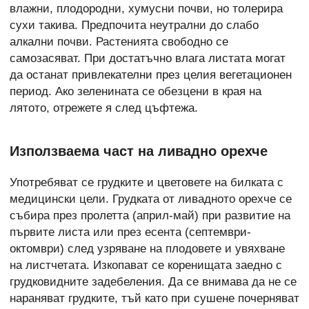
влажни, плодородни, хумусни почви, но толерира
сухи такива. Предпочита неутрални до слабо
алкални почви. Растенията свободно се
самозасяват. При достатъчно влага листата могат
да останат привлекателни през целия вегетационен
период. Ако зеленината се обезцени в края на
лятото, отрежете я след цъфтежа.
Използваема част на ливадно орехче
Употребяват се грудките и цветовете на билката с
медицински цели. Грудката от ливадното орехче се
събира през пролетта (април-май) при развитие на
първите листа или през есента (септември-
октомври) след узряване на плодовете и увяхване
на листчетата. Изкопават се коренищата заедно с
грудковидните задебеления. Да се внимава да не се
нараняват грудките, тъй като при сушене почерняват