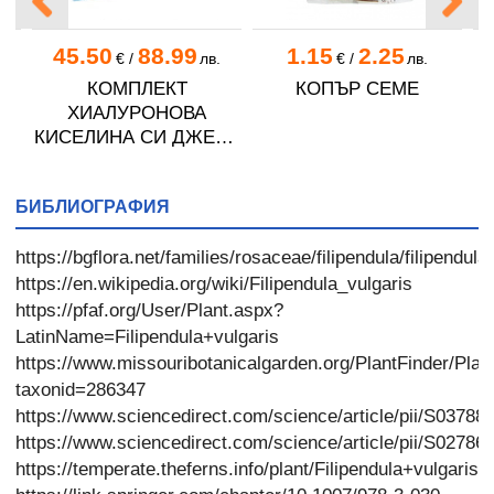
45.50
88.99
1.15
2.25
€
/
лв.
€
/
лв.
КОМПЛЕКТ
КОПЪР СЕМЕ
ХИАЛУРОНОВА
КИСЕЛИНА СИ ДЖЕЛИ
желирани стика 2 кутии
* 31
БИБЛИОГРАФИЯ
https://bgflora.net/families/rosaceae/filipendula/filipendula
https://en.wikipedia.org/wiki/Filipendula_vulgaris
https://pfaf.org/User/Plant.aspx?
LatinName=Filipendula+vulgaris
https://www.missouribotanicalgarden.org/PlantFinder/Plan
taxonid=286347
https://www.sciencedirect.com/science/article/pii/S0378
https://www.sciencedirect.com/science/article/pii/S0278
https://temperate.theferns.info/plant/Filipendula+vulgaris