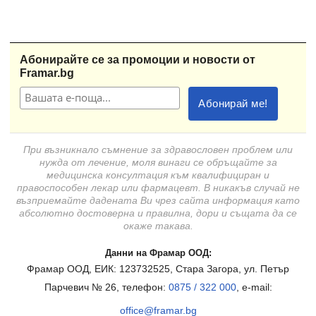
Абонирайте се за промоции и новости от
Framar.bg
При възникнало съмнение за здравословен проблем или
нужда от лечение, моля винаги се обръщайте за
медицинска консултация към квалифициран и
правоспособен лекар или фармацевт. В никакъв случай не
възприемайте дадената Ви чрез сайта информация като
абсолютно достоверна и правилна, дори и същата да се
окаже такава.
Данни на Фрамар ООД:
Фрамар ООД, ЕИК: 123732525, Стара Загора, ул. Петър
Парчевич № 26, телефон:
0875 / 322 000
, e-mail:
office@framar.bg