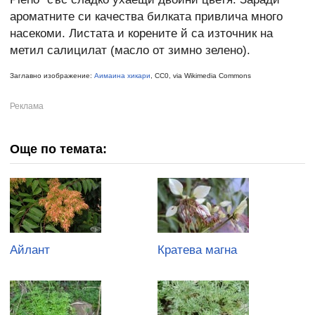
ароматните си качества билката привлича много
насекоми. Листата и корените й са източник на
метил салицилат (масло от зимно зелено).
Заглавно изображение:
Аимаина хикари
, CC0, via Wikimedia Commons
Още по темата:
Айлант
Кратева магна