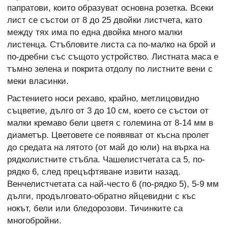
папратови, които образуват основна розетка. Всеки
лист се състои от 8 до 25 двойки листчета, като
между тях има по една двойка много малки
листенца. Стъбловите листа са по-малко на брой и
по-дребни със същото устройство. Листната маса е
тъмно зелена и покрита отдолу по листните вени с
меки власинки.
Растението носи рехаво, крайно, метлицовидно
съцветие, дълго от 3 до 10 см, което се състои от
малки кремаво бели цветя с големина от 8-14 мм в
диаметър. Цветовете се появяват от късна пролет
до средата на лятото (от май до юли) на върха на
рядколистните стъбла. Чашелистчетата са 5, по-
рядко 6, след прецъфтяване извити назад.
Венчелистчетата са най-често 6 (по-рядко 5), 5-9 мм
дълги, продълговато-обратно яйцевидни с къс
нокът, бели или бледорозови. Тичинките са
многобройни.