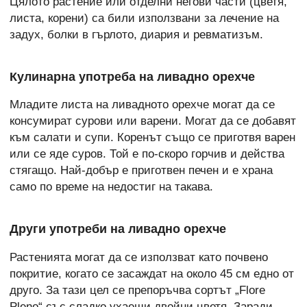
Цялото растение или отделни негови части (цветя,
листа, корени) са били използвани за лечение на
задух, болки в гърлото, диария и ревматизъм.
Кулинарна употреба на ливадно орехче
Младите листа на ливадното орехче могат да се
консумират сурови или варени. Могат да се добавят
към салати и супи. Коренът също се приготвя варен
или се яде суров. Той е по-скоро горчив и действа
стягащо. Най-добър е приготвен печен и е храна
само по време на недостиг на такава.
Други употреби на ливадно орехче
Растенията могат да се използват като почвено
покритие, когато се засаждат на около 45 см едно от
друго. За тази цел се препоръчва сортът „Flore
Pleno“ със сладко ухаещи двойни цветя. Заради