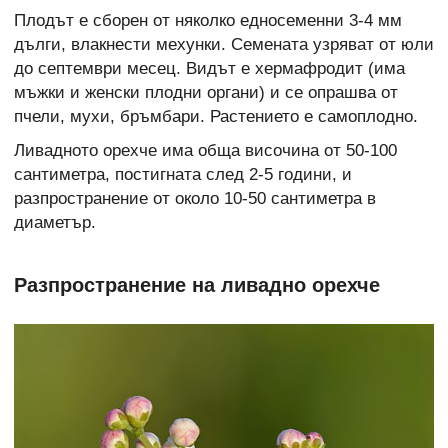
Плодът е сборен от няколко едносеменни 3-4 мм
дълги, влакнести мехунки. Семената узряват от юли
до септември месец. Видът е хермафродит (има
мъжки и женски плодни органи) и се опрашва от
пчели, мухи, бръмбари. Растението е самоплодно.
Ливадното орехче има обща височина от 50-100
сантиметра, постигната след 2-5 години, и
разпространение от около 10-50 сантиметра в
диаметър.
Разпространение на ливадно орехче