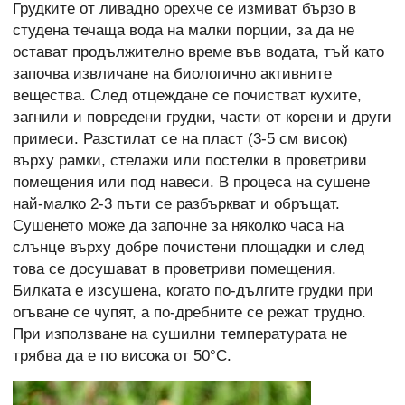
Грудките от ливадно орехче се измиват бързо в
студена течаща вода на малки порции, за да не
остават продължително време във водата, тъй като
започва извличане на биологично активните
вещества. След отцеждане се почистват кухите,
загнили и повредени грудки, части от корени и други
примеси. Разстилат се на пласт (3-5 см висок)
върху рамки, стелажи или постелки в проветриви
помещения или под навеси. В процеса на сушене
най-малко 2-3 пъти се разбъркват и обръщат.
Сушенето може да започне за няколко часа на
слънце върху добре почистени площадки и след
това се досушават в проветриви помещения.
Билката е изсушена, когато по-дългите грудки при
огъване се чупят, а по-дребните се режат трудно.
При използване на сушилни температурата не
трябва да е по висока от 50°C.