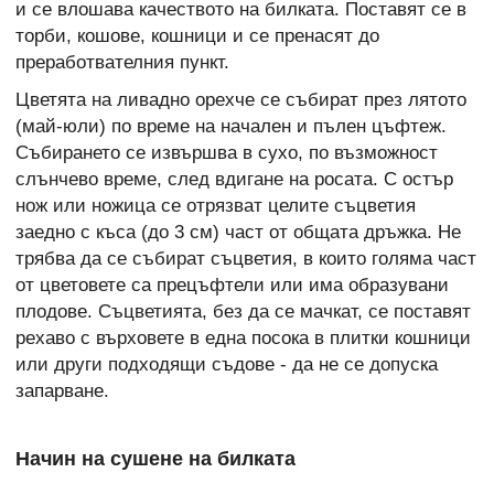
и се влошава качеството на билката. Поставят се в
торби, кошове, кошници и се пренасят до
преработвателния пункт.
Цветята на ливадно орехче се събират през лятото
(май-юли) по време на начален и пълен цъфтеж.
Събирането се извършва в сухо, по възможност
слънчево време, след вдигане на росата. С остър
нож или ножица се отрязват целите съцветия
заедно с къса (до 3 см) част от общата дръжка. Не
трябва да се събират съцветия, в които голяма част
от цветовете са прецъфтели или има образувани
плодове. Съцветията, без да се мачкат, се поставят
рехаво с върховете в една посока в плитки кошници
или други подходящи съдове - да не се допуска
запарване.
Начин на сушене на билката