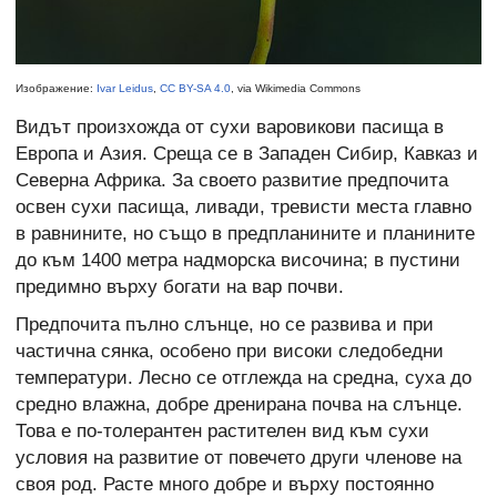
Изображение:
Ivar Leidus
,
CC BY-SA 4.0
, via Wikimedia Commons
Видът произхожда от сухи варовикови пасища в
Европа и Азия. Среща се в Западен Сибир, Кавказ и
Северна Африка. За своето развитие предпочита
освен сухи пасища, ливади, тревисти места главно
в равнините, но също в предпланините и планините
до към 1400 метра надморска височина; в пустини
предимно върху богати на вар почви.
Предпочита пълно слънце, но се развива и при
частична сянка, особено при високи следобедни
температури. Лесно се отглежда на средна, суха до
средно влажна, добре дренирана почва на слънце.
Това е по-толерантен растителен вид към сухи
условия на развитие от повечето други членове на
своя род. Расте много добре и върху постоянно