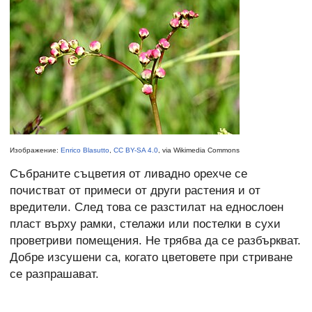
Изображение:
Enrico Blasutto
,
CC BY-SA 4.0
, via Wikimedia Commons
Събраните съцветия от ливадно орехче се
почистват от примеси от други растения и от
вредители. След това се разстилат на еднослоен
пласт върху рамки, стелажи или постелки в сухи
проветриви помещения. Не трябва да се разбъркват.
Добре изсушени са, когато цветовете при стриване
се разпрашават.