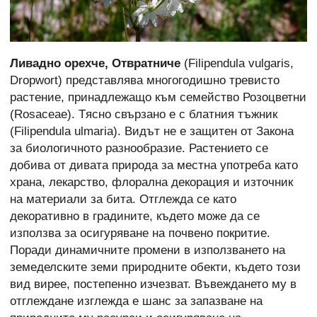
Ливадно орехче, Отвратниче
(Filipendula vulgaris,
Dropwort) представлява многогодишно тревисто
растение, принадлежащо към семейство Розоцветни
(Rosaceae). Tясно свързано e с блатния тъжник
(Filipendula ulmaria). Видът не е защитен от Закона
за биологичното разнообразие. Растението се
добива от дивата природа за местна употреба като
храна, лекарство, флорална декорация и източник
на материали за бита. Отглежда се като
декоративно в градините, където може да се
използва за осигуряване на почвено покритие.
Поради динамичните промени в използването на
земеделските земи природните обекти, където този
вид вирее, постепенно изчезват. Въвеждането му в
отглеждане изглежда е шанс за запазване на