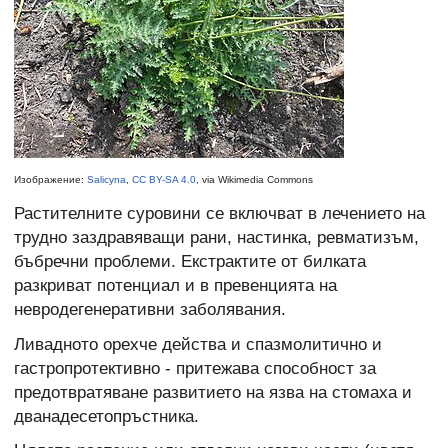
Изображение:
Salicyna
,
CC BY-SA 4.0
, via Wikimedia Commons
Растителните суровини се включват в лечението на
трудно заздравяващи рани, настинка, ревматизъм,
бъбречни проблеми. Екстрактите от билката
разкриват потенциал и в превенцията на
невродегенеративни заболявания.
Ливадното орехче действа и спазмолитично и
гастропротективно - притежава способност за
предотвратяване развитието на язва на стомаха и
дванадесетопръстника.