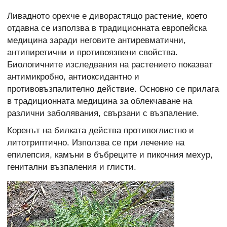
Ливадното орехче е диворастящо растение, което
отдавна се използва в традиционната европейска
медицина заради неговите антиревматични,
антипиретични и противоязвени свойства.
Биологичните изследвания на растението показват
антимикробно, антиоксидантно и
противовъзпалително действие. Основно се прилага
в традиционната медицина за облекчаване на
различни заболявания, свързани с възпаление.
Коренът на билката действа противоглистно и
литотриптично. Използва се при лечение на
епилепсия, камъни в бъбреците и пикочния мехур,
генитални възпаления и глисти.