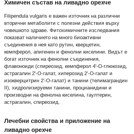
Химичен състав на ливадно орехче
Filipendula vulgaris е важен източник на различни
вторични метаболити с полезни действия върху
човешкото здраве. Фитохимичните изследвания
показват наличието на много биоактивни
съединения в нея като рутин, кверцетин,
кемпферол, апигенин и фенолни киселини. Видът е
богат източник на фенолни съединения,
флавоноиди (спиреозид, кемпферол 4'-O-глюкозид,
астрагалин 2'-O-галат, хиперозид 2′-O-галат и
изокверцитрин 2′-O-галат) и танини (телимаграндин
II), хидролизируеми танини, процианидини и
производни на фенолна киселина, гаултерин,
астрагалин, спиреозид.
Лечебни свойства и приложение на
ливадно орехче