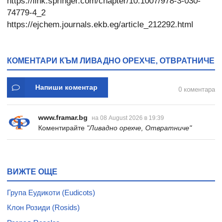
https://link.springer.com/chapter/10.1007/978-3-030-
74779-4_2
https://ejchem.journals.ekb.eg/article_212292.html
КОМЕНТАРИ КЪМ ЛИВАДНО ОРЕХЧЕ, ОТВРАТНИЧЕ
Напиши коментар
0 коментара
www.framar.bg
на 08 August 2026 в 19:39
Коментирайте
"Ливадно орехче, Отвратниче"
ВИЖТЕ ОЩЕ
Група Еудикоти (Eudicots)
Клон Розиди (Rosids)