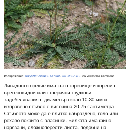
Изображение:
Krzysztof Ziarnek, Kenraiz
,
CC BY-SA 4.0
, via Wikimedia Commons
Ливадното орехче има късо коренище и корени с
вретеновидни или сферични грудкови
задебелявания с диаметър около 10-30 мм и
изправено стъбло с височина 20-75 сантиметра.
Стъблото може да е плитко набраздено, голо или
рехаво покрито с власинки. Билката има фино
нарязани, сложноперести листа, подобни на