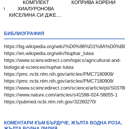
КОМПЛЕКТ
КОПРИВА КОРЕНИ
00
ХИАЛУРОНОВА
КИСЕЛИНА СИ ДЖЕЛИ
желирани стика 2 кутии
* 31
БИБЛИОГРАФИЯ
https://bg.wikipedia.org/wiki/%D0%96%D1%
https://en.wikipedia.org/wiki/Nuphar_lutea
https://www.sciencedirect.com/topics/agricultural-and-
biological-sciences/nuphar-lutea
https://pmc.ncbi.nlm.nih.gov/articles/PMC7180909/
https://pmc.ncbi.nlm.nih.gov/articles/PMC7180909/
https://www.sciencedirect.com/science/article/pii/S0378
https://www.nature.com/articles/s41598-024-58055-1
https://pubmed.ncbi.nlm.nih.gov/32260270/
КОМЕНТАРИ КЪМ БЪРДУЧЕ, ЖЪЛТА ВОДНА РОЗА,
ЖЪЛТА ВОДНА ЛИЛИЯ