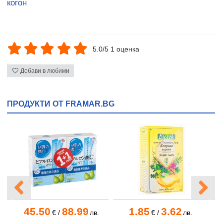
когон
5.0/5 1 оценка
Добави в любими
ПРОДУКТИ ОТ FRAMAR.BG
45.50
88.99
1.85
3.62
.
€
/
лв.
€
/
лв.