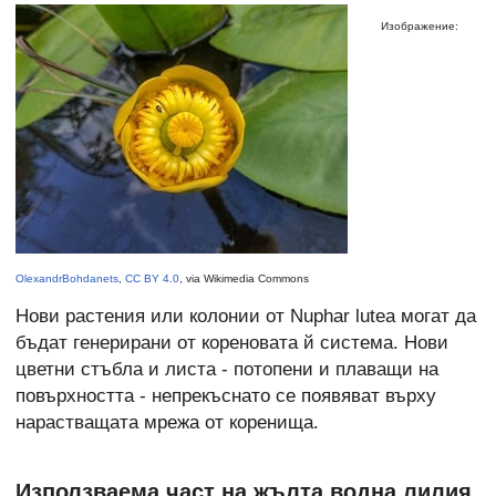
Изображение:
OlexandrBohdanets
,
CC BY 4.0
, via Wikimedia Commons
Нови растения или колонии от Nuphar lutea могат да
бъдат генерирани от кореновата й система. Нови
цветни стъбла и листа - потопени и плаващи на
повърхността - непрекъснато се появяват върху
нарастващата мрежа от коренища.
Използваема част на жълта водна лилия