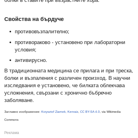
болки в ставите при възрастните хора.
Свойства на бърдуче
противовъзпалително;
противораково - установено при лабораторни
условия;
антивирусно.
В традиционната медицина се прилага и при треска,
болки и възпаления с различен произход. В научни
изследвания е установено, че билката облекчава
усложнения, свързани с хронично бъбречно
заболяване.
Заглавно изображение:
Krzysztof Ziarnek, Kenraiz
,
CC BY-SA 4.0
, via Wikimedia
Commons