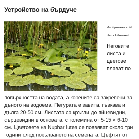
Устройство на бърдуче
Изображение:
©
Hans Hillewaert
Неговите
листа и
цветове
плават по
повърхността на водата, а корените са закрепени за
дъното на водоема. Петурата е завита, гъвкава и
дълга 20-50 см. Листата са кръгли до яйцевидни,
сърцевидни в основата, с големина от 5-15 × 6-10
см. Цветовете на Nuphar lutea се появяват около три
години след покълването на семената. Цъфтят от