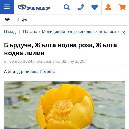
Инфо
Назад
|
Начало
Медицинска енциклопедия
Ботаника
Nym
Бърдуче, Жълта водна роза, Жълта
водна лилия
от 06 ное 2024г., обновено на 02 яну 2025г.
Автор:
д-р Биляна Петрова