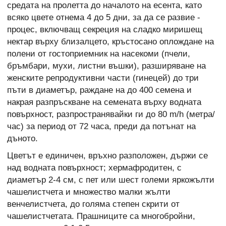
средата на пролетта до началото на есента, като
всяко цвете отнема 4 до 5 дни, за да се развие -
процес, включващ секреция на сладко миришещ
нектар върху близалцето, кръстосано оплождане на
полени от гостоприемник на насекоми (пчели,
бръмбари, мухи, листни въшки), разширяване на
женските репродуктивни части (гинецей) до три
пъти в диаметър, раждане на до 400 семена и
накрая разпръскване на семената върху водната
повърхност, разпространявайки ги до 80 m/h (метра/
час) за период от 72 часа, преди да потънат на
дъното.
Цветът е единичен, връхно разположен, държи се
над водната повърхност; хермафродитен, с
диаметър 2-4 см, с пет или шест големи яркожълти
чашелистчета и множество малки жълти
венчелистчета, до голяма степен скрити от
чашелистчетата. Прашниците са многобройни,