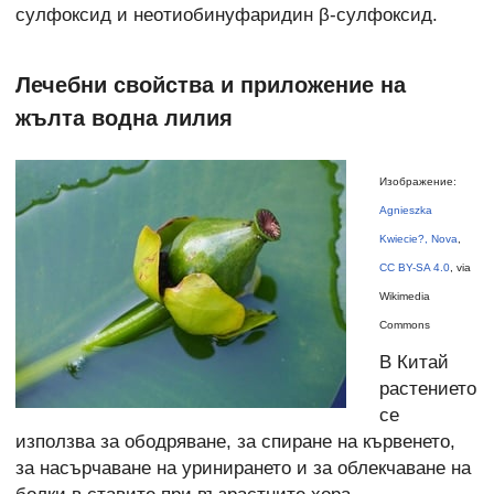
сулфоксид и неотиобинуфаридин β-сулфоксид.
Лечебни свойства и приложение на
жълта водна лилия
Изображение:
Agnieszka
Kwiecie?, Nova
,
CC BY-SA 4.0
, via
Wikimedia
Commons
В Китай
растението
се
използва за ободряване, за спиране на кървенето,
за насърчаване на уринирането и за облекчаване на