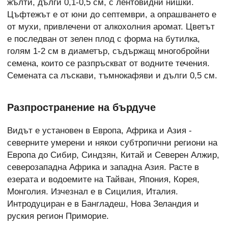
жълти, дълги 0,1-0,5 см, с лентовидни нишки.
Цъфтежът е от юни до септември, а опрашването е
от мухи, привлечени от алкохолния аромат. Цветът
е последван от зелен плод с форма на бутилка,
голям 1-2 см в диаметър, съдържащ многобройни
семена, които се разпръскват от водните течения.
Семената са лъскави, тъмнокафяви и дълги 0,5 см.
Разпространение на бърдуче
Видът е установен в Европа, Африка и Азия -
северните умерени и някои субтропични региони на
Европа до Сибир, Синдзян, Китай и Северен Алжир,
северозападна Африка и западна Азия. Расте в
езерата и водоемите на Тайван, Япония, Корея,
Монголия. Изчезнал е в Сицилия, Италия.
Интродуциран е в Бангладеш, Нова Зеландия и
руския регион Приморие.