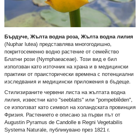
Бърдуче, Жълта водна роза, Жълта водна лилия
(Nuphar lutea) представлява многогодишно,
покритосеменно водно растение от семейство
Блатни рози (Nymphaeaceae). Този вид е бил
използван като източник на храна и в медицински
практики от праисторически времена с потенциални
изследвания и медицински приложения в бъдеще.
Стилизираните червени листа на жълтата водна
лилия, известни като "seeblatts" или "pompeblêden",
се използват като символ на холандската провинция
Фризия. Растението е описано за първи път от
Augustin Pyramus de Candolle в Regni Vegetabilis
Systema Naturale, публикувано през 1821 г.