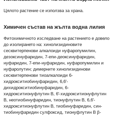
Цялото растение се използва за храна.
Химичен състав на жълта водна лилия
Фитохимичното изследване на растението е довело
до изолирането на: хинолизидиновите
сесквитерпенови алкалоиди нуфаропумилин,
дезоксинуфаридин, 7-епи-деоксинуфаридин,
нуфаридин, 7-епи-нуфаридин, нуфаропумилин и
нуфаролутин; димерните хинолизидинови
сесквитерпенови тиоалкалоиди 6-
хидрокситиобинуфаридин, 6,6'-
дихидрокситиобинуфаридин, 6-
хидрокситионуфлутин B, 6'-хидрокситионуфлутин
B, неотиобинуфаридин, тионуфлутин B, 6,6'-
хидрокситионуфлутин B, тиобинуфаридин, син-
тиобинуфаридин сулфоксид, тионуфлутин B β-