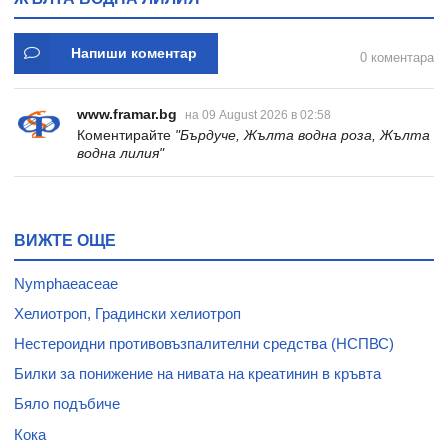
Напиши коментар
0 коментара
www.framar.bg
на 09 August 2026 в 02:58
Коментирайте
"Бърдуче, Жълта водна роза, Жълта
водна лилия"
ВИЖТЕ ОЩЕ
Nymphaeaceae
Хелиотроп, Градински хелиотроп
Нестероидни противовъзпалителни средства (НСПВС)
Билки за понижение на нивата на креатинин в кръвта
Бяло подъбиче
Кока