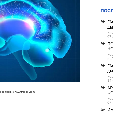
ПОС
ГА
дъ
Ком
07 
ПО
НО
Ком
в 1
ГА
дъ
Ком
14:
АР
ображение: www.freepik.com
Ф
Ком
07 
ИМ