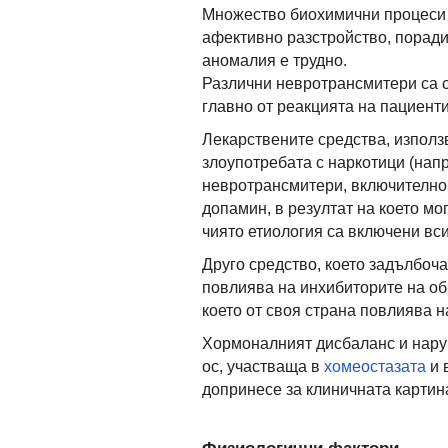
Множество биохимични процеси 
афективно разстройство, поради
аномалия е трудно.
Различни невротрансмитери са св
главно от реакцията на пациент
Лекарствените средства, използв
злоупотребата с наркотици (напр
невротрансмитери, включително
допамин, в резултат на което мо
чиято етиология са включени вс
Друго средство, което задълбоча
повлиява на инхибиторите на об
което от своя страна повлиява н
Хормоналният дисбаланс и нар
ос, участваща в
хомеостазата
и 
допринесе за клиничната картин
Физиологични фактори