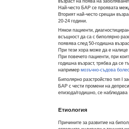
възраст на поява на заболяванет
Най-често БАР се проявата межд
Вторият най-често срещан възра
20-24 години.
Някои пациенти, диагностициран
всъщност да са с биполярно раз
появява след 50-годишна възрас
При тези хора може да е налице
При повечето пациенти, при коит
годишна възраст, трябва да се 
например
мозъчно-съдова болес
Биполярно разстройство тип I за
БАР с чести промени на депресив
епизода/годишно, се наблюдава 
Етиология
Причините за развитие на бипо