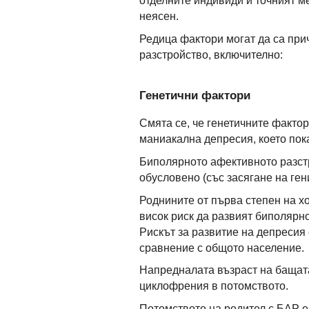
отделните индивиди и точният м
неясен.
Редица фактори могат да са при
разстройство, включително:
Генетични фактори
Смята се, че генетичните фактор
маниакална депресия, което пок
Биполярното афективното разстр
обусловено (със засягане на г
Роднините от първа степен на хо
висок риск да развият биполярн
Рискът за развитие на депресия 
сравнение с общото население.
Напредналата възраст на бащата
циклофрения в потомството.
Потомството на родител с БАР е 