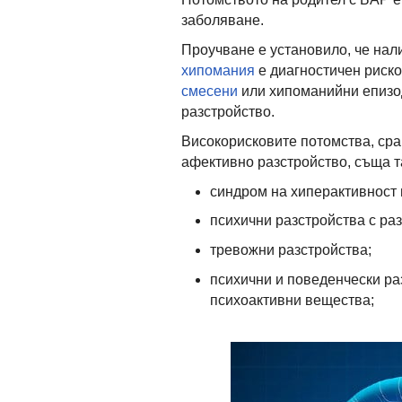
заболяване.
Проучване е установило, че нал
хипомания
е диагностичен риск
смесени
или хипоманийни епизод
разстройство.
Високорисковите потомства, сра
афективно разстройство, съща та
синдром на хиперактивност 
психични разстройства с ра
тревожни разстройства;
психични и поведенчески ра
психоактивни вещества;