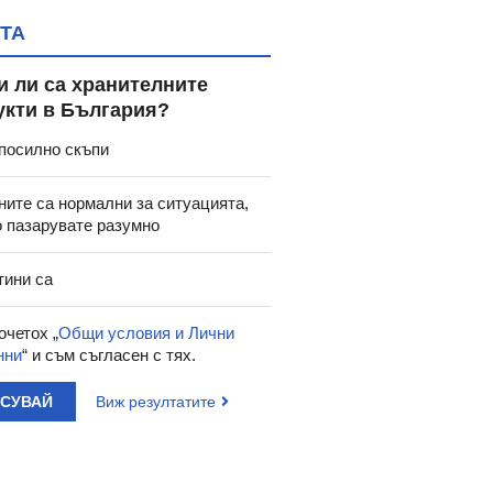
ТА
и ли са хранителните
укти в България?
посилно скъпи
ните са нормални за ситуацията,
о пазарувате разумно
тини са
очетох „
Общи условия и Лични
нни
“ и съм съгласен с тях.
АСУВАЙ
Виж резултатите