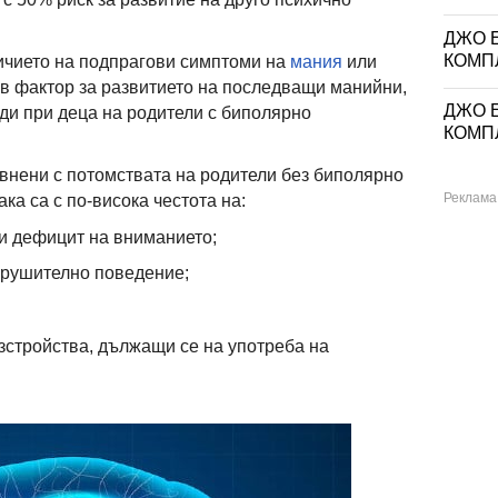
ДЖО Е
КОМП
ичието на подпрагови симптоми на
мания
или
ов фактор за развитието на последващи манийни,
ДЖО Е
и при деца на родители с биполярно
КОМП
внени с потомствата на родители без биполярно
ка са с по-висока честота на:
и дефицит на вниманието;
зрушително поведение;
зстройства, дължащи се на употреба на