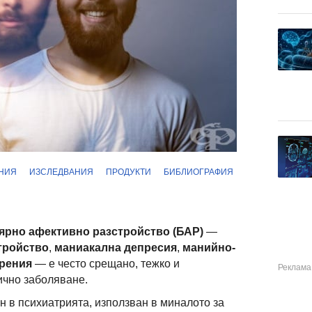
НИЯ
ИЗСЛЕДВАНИЯ
ПРОДУКТИ
БИБЛИОГРАФИЯ
ярно афективно разстройство (БАР)
—
тройство
,
маниакална депресия
,
манийно-
рения
— е често срещано, тежко и
чно заболяване.
 в психиатрията, използван в миналото за