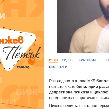
ИНФО
ВИДОВЕ
СИМПТОМИ
ЛЕЧЕ
КОМЕНТАРИ
Разгледаното в това МКБ
бипол
познато и като
биполярно разс
депресивна психоза
и
циклоф
продължително протичащо психи
Циклофренията е остарял термин