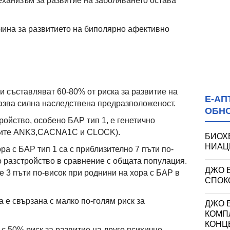
еханизъм за развитие на заболяването остава
чина за развитието на биполярно афективно
и съставляват 60-80% от риска за развитие на
Е-АП
азва силна наследствена предразположеност.
ОБН
ойство, особено БАР тип 1, е генетично
ените ANK3,CACNA1C и CLOCK).
БИОХ
НИАЦИ
ра с БАР тип 1 са с приблизително 7 пъти по-
о разстройство в сравнение с общата популация.
ДЖО 
е 3 пъти по-висок при роднини на хора с БАР в
СПОКО
 е свързана с малко по-голям риск за
ДЖО Е
КОМП
КОНЦ
с 50% риск за развитие на друго психично