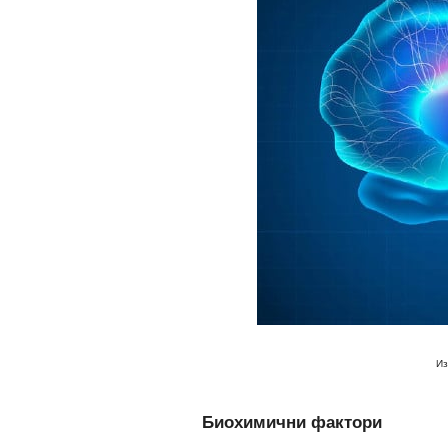
Из
Биохимични фактори