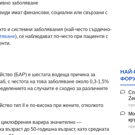
ивно заболяване
ивиди имат финансови, социални или свързани с
кто и системни заболявания (най-често сърдечно-
тяване
), се наблюдават по-често при пациенти с
енти.
НАЙ-
йство (БАР) е шестата водеща причина за
ФОР
б, с честота на това заболяване около 0,3-1,5%
ределението на случаите е сходно за различните
Сп
Ze
пре
ство тип II е по-висока при жените, отколкото
Мо
кр
а циклофрения варира значително —
пре
ка възраст до 50-годишна възраст, като средната