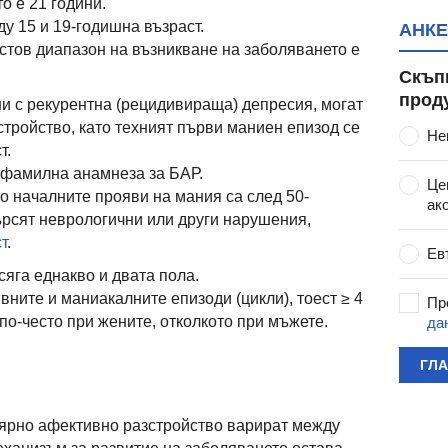
о е 21 години.
у 15 и 19-годишна възраст.
АНКЕ
стов диапазон на възникване на заболяването е
Скъп
прод
и с рекурентна (рецидивираща) депресия, могат
стройство, като техният първи маниен епизод се
Не
т.
 фамилна анамнеза за БАР.
Це
о началните прояви на мания са след 50-
ак
търсят неврологични или други нарушения,
т
.
Ев
сяга еднакво и двата пола.
ните и маниакалните епизоди (цикли), тоест ≥ 4
Пр
по-често при жените, отколкото при мъжете.
да
ГЛ
лярно афективно разстройство варират между