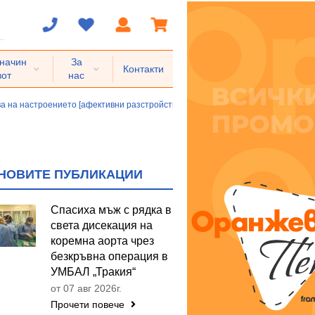
 начин
За
Контакти
вот
нас
а на настроението [афективни разстройства]
Биполярно афективно разст
НОВИТЕ ПУБЛИКАЦИИ
Спасиха мъж с рядка в
света дисекация на
коремна аорта чрез
безкръвна операция в
УМБАЛ „Тракия“
от 07 авг 2026г.
Прочети повече