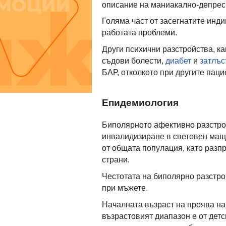
описание на маниакално-депрес
Голяма част от засегнатите инд
работата проблеми.
Други психични разстройства, ка
съдови болести,
диабет
и
затлъс
БАР, отколкото при другите паци
Епидемиология
Биполярното афективно разстро
инвалидизиране в световен маща
от общата популация, като разп
страни.
Честотата на биполярно разстрой
при мъжете.
Началната възраст на проява н
възрастовият диапазон е от детс