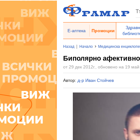
Здрав
Е-аптека
Промоции
библиот
|
Назад
Начало
Медицинска енциклоп
Биполярно афективно
от 29 дек 2012г., обновено на 19 май
Автор:
д-р Иван Стойчев