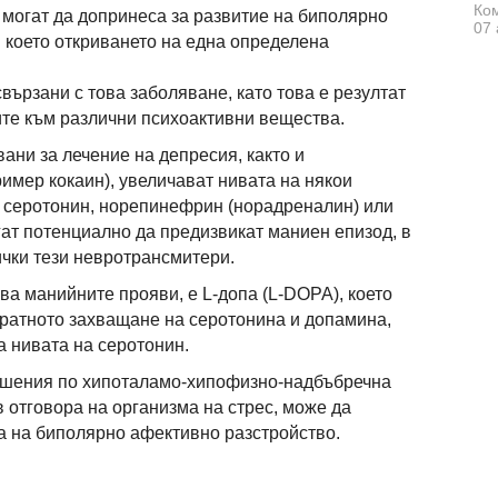
Ком
могат да допринеса за развитие на биполярно
07 
 което откриването на една определена
ързани с това заболяване, като това е резултат
ите към различни психоактивни вещества.
ани за лечение на депресия, както и
имер кокаин), увеличават нивата на някои
 серотонин, норепинефрин (норадреналин) или
гат потенциално да предизвикат маниен епизод, в
ички тези невротрансмитери.
ва манийните прояви, е L-допа (L-DOPA), което
ратното захващане на серотонина и допамина,
а нивата на серотонин.
ушения по хипоталамо-хипофизно-надбъбречна
в отговора на организма на стрес, може да
а на биполярно афективно разстройство.