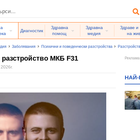
на
Здравна
Здравна
Здраве и
Диагностик
ека
помощ
медия
на жи
едия
Заболявания
Психични и поведенчески разстройства
Разстройств
 разстройство МКБ F31
 2026г.
НАЙ-