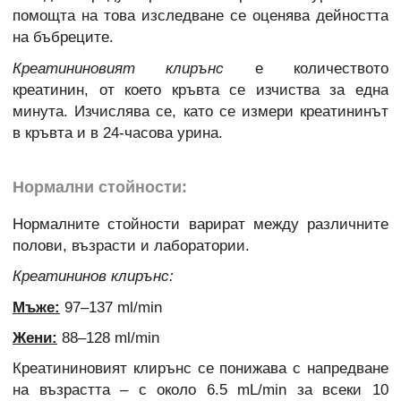
помощта на това изследване се оценява дейността
на бъбреците.
Креатининовият клирънс
е количеството
креатинин, от което кръвта се изчиства за една
минута. Изчислява се, като се измери креатининът
в кръвта и в 24-часова урина.
Нормални стойности:
Нормалните стойности варират между различните
полови, възрасти и лаборатории.
Креатининов клирънс:
Мъже:
97–137 ml/min
Жени:
88–128 ml/min
Креатининовият клирънс се понижава с напредване
на възрастта – с около 6.5 mL/min за всеки 10