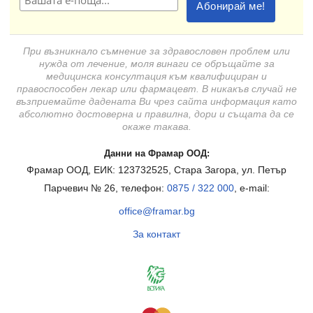
При възникнало съмнение за здравословен проблем или
нужда от лечение, моля винаги се обръщайте за
медицинска консултация към квалифициран и
правоспособен лекар или фармацевт. В никакъв случай не
възприемайте дадената Ви чрез сайта информация като
абсолютно достоверна и правилна, дори и същата да се
окаже такава.
Данни на Фрамар ООД:
Фрамар ООД, ЕИК: 123732525, Стара Загора, ул. Петър
Парчевич № 26, телефон:
0875 / 322 000
, e-mail:
office@framar.bg
За контакт