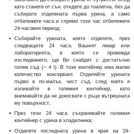
като станете от сън, отидете до тоалетна, без да
събирате отделената първа урина, а само
отбележете часа и спрямо този час отбележете
24-часовия период;
Събирайте урината, която отделяте, през
следващите 24 часа. Вашият лекар или
лабораторията, в която се провежда
изследването, ще Ви снабдят с достатъчно
голям съд (~ 4 l). В този контейнер има малко
количество консервант. Отделяйте урината
първо в по-малък, чист съд, след което я
изливайте в големия контейнер, като
внимавайте да не докосвате с ръце вътрешната
му повърхност;
През тези 24 часа съхранявайте големия
контейнер с урина в хладилника;
Отделете последната урина в края на 24-