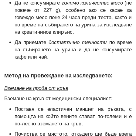
Да не консумирате
голямо количество месо
(не
повече от 227 g), особено ако се касае за
говеждо месо поне 24 часа преди теста, както и
по време на събирането на урина за изследване
на креатининов клирънс.
Да приемате
достатъчно течности
по време
на събирането на урина и да не консумирате
кафе или чай.
Метод на провеждане на изследването:
Вземане на проба от кръв
Вземане на кръв от медицински специалист:
Поставя се еластичен маншет на ръката, с
помощта на който вените стават по-големи и е
по-лесно вземането на кръв;
Почиства се мястото, откъдето ще бъде взета