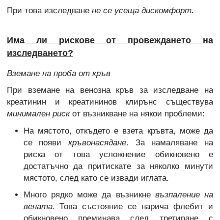
При това изследване
не се усеща дискомфорт
.
Има ли рискове от провеждането на
изследването?
Вземане на проба от кръв
При вземане на венозна кръв за изследване на
креатинин и креатининов клирънс съществува
минимален риск
от възникване на някои проблеми:
На мястото, откъдето е взета кръвта, може да
се появи
кръвонасядане
. За намаляване на
риска от това усложнение обикновено е
достатъчно да притискате за няколко минути
мястото, след като се извади иглата.
Много рядко може да възникне
възпаление на
вената
. Това състояние се нарича флебит и
обикновено преминава след третиране с