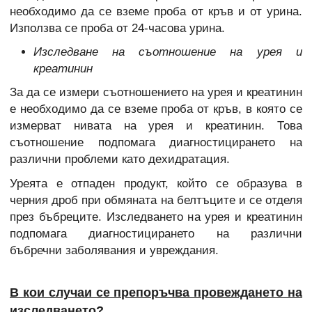
необходимо да се вземе проба от кръв и от урина.
Използва се проба от 24-часова урина.
Изследване на съотношение на урея и
креатинин
За да се измери съотношението на урея и креатинин
е необходимо да се вземе проба от кръв, в която се
измерват нивата на урея и креатинин. Това
съотношение подпомага диагностицирането на
различни проблеми като дехидратация.
Уреята е отпаден продукт, който се образува в
черния дроб при обмяната на белтъците и се отделя
през бъбреците. Изследването на урея и креатинин
подпомага диагностицирането на различни
бъбречни заболявания и увреждания.
В кои случаи се препоръчва провеждането на
изследването?