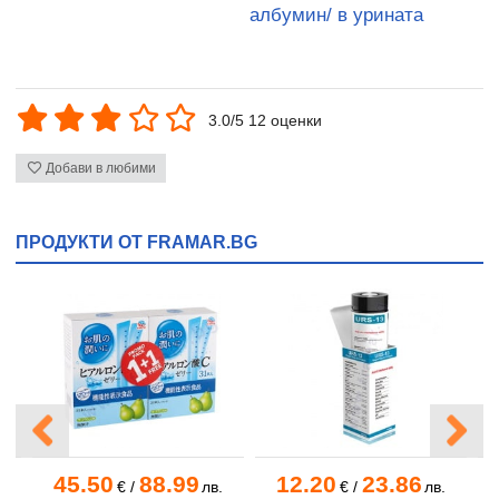
албумин/ в урината
3.0/5 12 оценки
Добави в любими
ПРОДУКТИ ОТ FRAMAR.BG
45.50
88.99
12.20
23.86
€
/
лв.
€
/
лв.