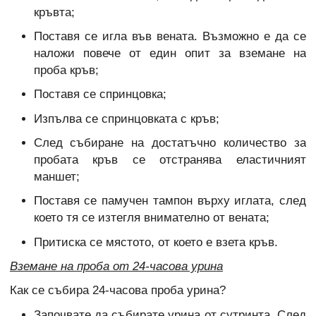
кръвта;
Поставя се игла във вената. Възможно е да се
наложи повече от един опит за вземане на
проба кръв;
Поставя се спринцовка;
Изпълва се спринцовката с кръв;
След събиране на достатъчно количество за
пробата кръв се отстранява еластичният
маншет;
Поставя се памучен тампон върху иглата, след
което тя се изтегля внимателно от вената;
Притиска се мястото, от което е взета кръв.
Вземане на проба от 24-часова урина
Как се събира 24-часова проба урина?
Започвате да събирате урина от сутринта. След