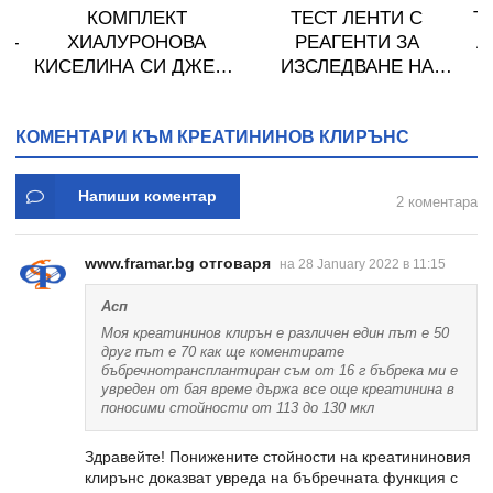
Н
КОМПЛЕКТ
ТЕСТ ЛЕНТИ С
Т
T-
ХИАЛУРОНОВА
РЕАГЕНТИ ЗА
А
КИСЕЛИНА СИ ДЖЕЛИ
ИЗСЛЕДВАНЕ НА
желирани стика 2 кутии
УРИНА URS 13 * 100
* 31
КОМЕНТАРИ КЪМ КРЕАТИНИНОВ КЛИРЪНС
Напиши коментар
2 коментара
www.framar.bg отговаря
на 28 January 2022 в 11:15
Асп
Моя креатининов клирън е различен един път е 50
друг път е 70 как ще коментирате
бъбречнотрансплантиран съм от 16 г бъбрека ми е
увреден от бая време държа все още креатинина в
поносими стойности от 113 до 130 мкл
Здравейте! Понижените стойности на креатининовия
клирънс доказват увреда на бъбречната функция с