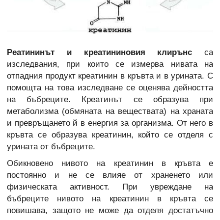
Реатининът и креатининовия клирънс
са
изследвания, при които се измерва нивата на
отпадния продукт креатинин в кръвта и в урината. С
помощта на това изследване се оценява дейността
на бъбреците. Креатинът се образува при
метаболизма (обмяната на веществата) на храната
и превръщането й в енергия за организма. От него в
кръвта се образува креатинин, който се отделя с
урината от бъбреците.
Обикновено нивото на креатинин в кръвта е
постоянно и не се влияе от храненето или
физическата активност. При увреждане на
бъбреците нивото на креатинин в кръвта се
повишава, защото не може да отделя достатъчно