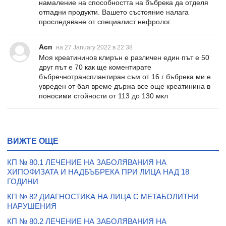
намаление на способността на бъбрека да отделя
отпадни продукти. Вашето състояние налага
проследяване от специалист нефролог.
Асп
на 27 January 2022 в 22:38
Моя креатининов клирън е различен един път е 50
друг път е 70 как ще коментирате
бъбречнотрансплантиран съм от 16 г бъбрека ми е
увреден от бая време държа все още креатинина в
поносими стойности от 113 до 130 мкл
ВИЖТЕ ОЩЕ
КП № 80.1 ЛЕЧЕНИЕ НА ЗАБОЛЯВАНИЯ НА
ХИПОФИЗАТА И НАДБЪБРЕКА ПРИ ЛИЦА НАД 18
ГОДИНИ
КП № 82 ДИАГНОСТИКА НА ЛИЦА С МЕТАБОЛИТНИ
НАРУШЕНИЯ
КП № 80.2 ЛЕЧЕНИЕ НА ЗАБОЛЯВАНИЯ НА