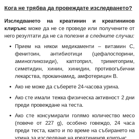
Кога не трябва да провеждате изследването?
Изследването на креатинин и креатининов
клирънс
може да не се проведе или получените от
него резултати да не са полезни
в следните случаи:
Прием на някои медикаменти – витамин C,
фенитоин, антибиотици (цефалоспорини,
аминогликозиди), каптоприл, триметоприм,
симетидин, хинин, хинидин, противогъбични
лекарства, прокаинамид, амфотерицин B.
Ако не може да съберете 24-часова урина.
Ако сте имали тежка физическа активност 2 дни
преди провеждане на теста.
Ако сте консумирали голямо количество месо
(повече от 227 g), особено говеждо, 24 часа
преди теста, както и по време на събирането на
урина за изследване на креатининов клирънс.