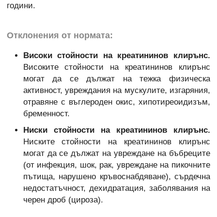
години.
Отклонения от нормата:
Високи стойности на креатининов клирънс.
Високите стойности на креатининов клирънс
могат да се дължат на тежка физическа
активност, увреждания на мускулите, изгаряния,
отравяне с въглероден окис, хипотиреоидизъм,
бременност.
Ниски стойности на креатининов клирънс.
Ниските стойности на креатининов клирънс
могат да се дължат на увреждане на бъбреците
(от инфекция, шок, рак, увреждане на пикочните
пътища, нарушено кръвоснабдяване), сърдечна
недостатъчност, дехидратация, заболявания на
черен дроб (цироза).