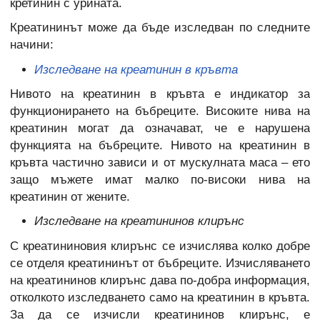
кретинин с урината.
Креатининът може да бъде изследван по следните
начини:
Изследване на креатинин в кръвта
Нивото на креатинин в кръвта е индикатор за
функционирането на бъбреците. Високите нива на
креатинин могат да означават, че е нарушена
функцията на бъбреците. Нивото на креатинин в
кръвта частично зависи и от мускулната маса – ето
защо мъжете имат малко по-високи нива на
креатинин от жените.
Изследване на креатининов клирънс
С креатининовия клирънс се изчислява колко добре
се отделя креатининът от бъбреците. Изчисляването
на креатининов клирънс дава по-добра информация,
отколкото изследването само на креатинин в кръвта.
За да се изчисли креатининов клирънс, е