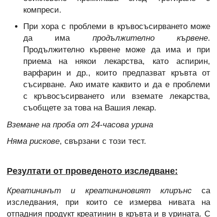
компреси.
При хора с проблеми в кръвосъсирването може
да има
продължително кървене
.
Продължително кървене може да има и при
приема на някои лекарства, като аспирин,
варфарин и др., които предпазват кръвта от
съсирване. Ако имате каквито и да е проблеми
с кръвосъсирването или вземате лекарства,
съобщете за това на Вашия лекар.
Вземане на проба от 24-часова урина
Няма рискове
, свързани с този тест.
Резултати от проведеното изследване:
Креатининът и креатининовият клирънс
са
изследвания, при които се измерва нивата на
отпадния продукт креатинин в кръвта и в урината. С