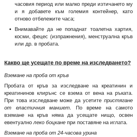
часовия период или малко преди изтичането му
и я добавете към големия контейнер, като
отново отбележите часа;
Внимавайте да не попаднат тоалетна хартия,
косми, фецес (изпражнения), менструална кръв
или др. в пробата.
Какво ще усещате по време на изследването?
Вземане на проба от кръв
Пробата от кръв за изследване на креатинин и
креатининов клирънс се взема от вена на ръката.
При това изследване може да усетите
пристягане
от еластичния маншет
. По време на самото
вземане на кръв няма да усещате нищо, освен
евентуално
леко боцкане
при поставяне на иглата.
Вземане на проба от 24-часова урина