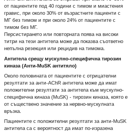
от пациентите под 40 години с тимом и миастения
гравис, при около 30% от възрастните пациенти с
МГ без тимом и при около 24% от пациентите с
тимом без МГ.
Персистирането или повторната поява на високи
титри на тези антитела може да показва съответно
непълна резекция или рецидив на тимома.
Антитела срещу мускулно-специфична тирозин
киназа (Анти-MuSK антитяло)
Около половината от пациентите с отрицателни
резултати за анти-AChR антитела може да имат
положителни резултати за антитела към мускулно-
специфична киназа (MuSK) - тирозин киназа, която е
от съществено значение за нервно-мускулната
връзка.
Пациентите с положителни резултати за анти-MuSK
антитела са с вероятност да имат по-изразена