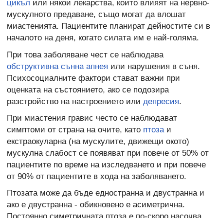
цикъл
или някои лекарства, които влияят на нервно-
мускулното предаване, също могат да влошат
миастенията. Пациентите планират дейностите си в
началото на деня, когато силата им е най-голяма.
При това заболяване чест се наблюдава
обструктивна сънна апнея
или нарушения в съня.
Психосоциалните фактори стават важни при
оценката на състоянието, ако се подозира
разстройство на настроението или
депресия
.
При миастения гравис често се наблюдават
симптоми от страна на очите, като
птоза
и
екстраокуларна (на мускулите, движещи окото)
мускулна слабост се появяват при повече от 50% от
пациентите по време на изследването и при повече
от 90% от пациентите в хода на заболяването.
Птозата може да бъде едностранна и двустранна и
ако е двустранна - обикновено е асиметрична.
Постоянно симетричната птоза е по-скоро насочва