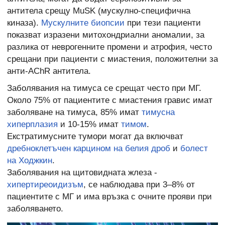
антитела срещу MuSK (мускулно-специфична
киназа).
Мускулните биопсии
при тези пациенти
показват изразени митохондриални аномалии, за
разлика от неврогенните промени и атрофия, често
срещани при пациенти с миастения, положителни за
анти-AChR антитела.
Заболявания на тимуса се срещат често при МГ.
Около 75% от пациентите с миастения гравис имат
заболяване на тимуса, 85% имат
тимусна
хиперплазия
и 10-15% имат
тимом
.
Екстратимусните тумори могат да включват
дребноклетъчен карцином на белия дроб
и
болест
на Ходжкин
.
Заболявания на щитовидната жлеза -
хипертиреоидизъм
, се наблюдава при 3–8% от
пациентите с МГ и има връзка с очните прояви при
заболяването.