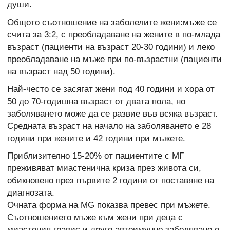
души.
Общото съотношение на заболелите жени:мъже се
счита за 3:2, с преобладаване на жените в по-млада
възраст (пациенти на възраст 20-30 години) и леко
преобладаване на мъже при по-възрастни (пациенти
на възраст над 50 години).
Най-често се засягат жени под 40 години и хора от
50 до 70-годишна възраст от двата пола, но
заболяването може да се развие във всяка възраст.
Средната възраст на начало на заболяването е 28
години при жените и 42 години при мъжете.
Приблизително 15-20% от пациентите с МГ
преживяват миастенична криза през живота си,
обикновено през първите 2 години от поставяне на
диагнозата.
Очната форма на MG показва превес при мъжете.
Съотношението мъже към жени при деца с
миастения гравис и друго автоимунно заболяване е