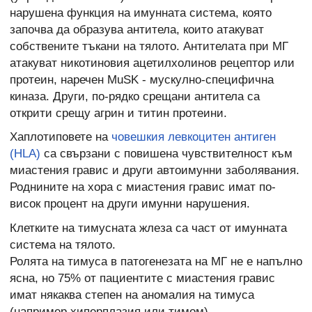
нарушена функция на имунната система, която
започва да образува антитела, които атакуват
собствените тъкани на тялото. Антителата при МГ
атакуват никотиновия ацетилхолинов рецептор или
протеин, наречен MuSK - мускулно-специфична
киназа. Други, по-рядко срещани антитела са
открити срещу агрин и титин протеини.
Хаплотиповете на
човешкия левкоцитен антиген
(HLA)
са свързани с повишена чувствителност към
миастения гравис и други автоимунни заболявания.
Роднините на хора с миастения гравис имат по-
висок процент на други имунни нарушения.
Клетките на тимусната жлеза са част от имунната
система на тялото.
Ролята на тимуса в патогенезата на МГ не е напълно
ясна, но 75% от пациентите с миастения гравис
имат някаква степен на аномалия на тимуса
(например хиперплазия или тимом).