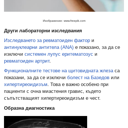
Изображение: www.freepik.com
Други лабораторни изследвания
Изследването за ревматоиден фактор
и
антинуклеарни антитела (ANA)
е показано, за да се
изключи
системен лупус еритематозус
и
ревматоиден артрит
.
Функционалните тестове на щитовидната жлеза
са
показани, за да се изключи
болест на Базедов
или
хипертиреоидизъм
. Това е важно особено при
пациенти с очна миастения гравис, където
съпътстващият хипертиреоидизъм е чест.
Образна диагностика