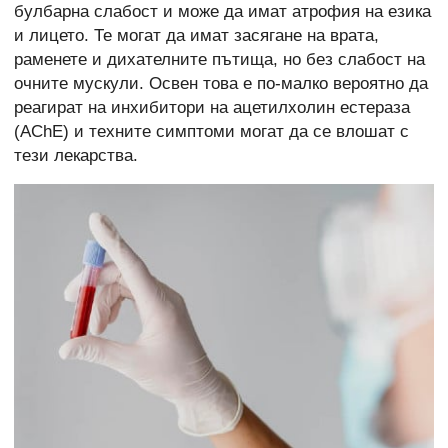
булбарна слабост и може да имат атрофия на езика
и лицето. Те могат да имат засягане на врата,
раменете и дихателните пътища, но без слабост на
очните мускули. Освен това е по-малко вероятно да
реагират на инхибитори на ацетилхолин естераза
(AChE) и техните симптоми могат да се влошат с
тези лекарства.