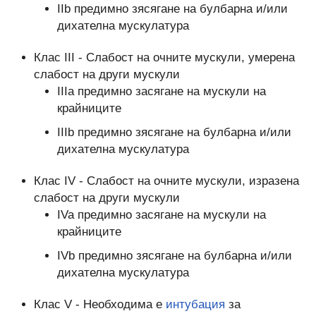
IIb предимно зясягане на булбарна и/или
дихателна мускулатура
Клас III - Слабост на очните мускули, умерена
слабост на други мускули
IIIa предимно засягане на мускули на
крайниците
IIIb предимно зясягане на булбарна и/или
дихателна мускулатура
Клас IV - Слабост на очните мускули, изразена
слабост на други мускули
IVa предимно засягане на мускули на
крайниците
IVb предимно зясягане на булбарна и/или
дихателна мускулатура
Клас V - Необходима е
интубация
за