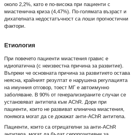
около 2,2%, като е по-висока при пациенти с
миастенична криза (4,47%). По-голямата възраст и
дихателната недостатъчност са лоши прогностични
фактори.
Етиология
При повечето пациенти миастения гравис е
идиопатична (с неизвестна причина за развитие).
Въпреки че основната причина за развитието остава
неясна, крайният резултат е нарушена регулацията
на имунния отговор, тоест МГ е автоимунно
заболяване. В 90% от генерализираните случаи се
установяват антитела към AChR. Дори при
пациенти, които не развиват клинична миастения,
понякога могат да се докажат анти-AChR антитела.
Пациенти, които са отрицателни за анти-AChR
антитела, могат да бъдат серопозитивни за