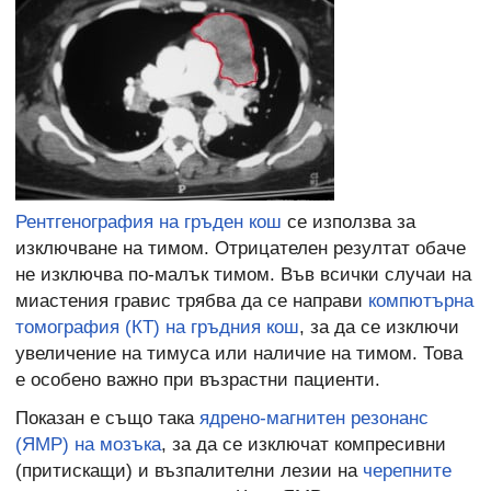
Рентгенография на гръден кош
се използва за
изключване на тимом. Отрицателен резултат обаче
не изключва по-малък тимом. Във всички случаи на
миастения гравис трябва да се направи
компютърна
томография (КТ) на гръдния кош
, за да се изключи
увеличение на тимуса или наличие на тимом. Това
е особено важно при възрастни пациенти.
Показан е също така
ядрено-магнитен резонанс
(ЯМР) на мозъка
, за да се изключат компресивни
(притискащи) и възпалителни лезии на
черепните