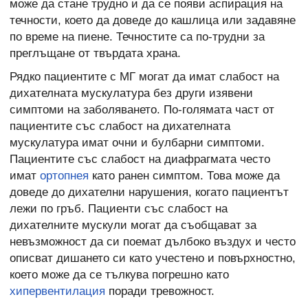
може да стане трудно и да се появи аспирация на
течности, което да доведе до кашлица или задавяне
по време на пиене. Течностите са по-трудни за
преглъщане от твърдата храна.
Рядко пациентите с МГ могат да имат слабост на
дихателната мускулатура без други изявени
симптоми на заболяването. По-голямата част от
пациентите със слабост на дихателната
мускулатура имат очни и булбарни симптоми.
Пациентите със слабост на диафрагмата често
имат
ортопнея
като ранен симптом. Това може да
доведе до дихателни нарушения, когато пациентът
лежи по гръб. Пациенти със слабост на
дихателните мускули могат да съобщават за
невъзможност да си поемат дълбоко въздух и често
описват дишането си като учестено и повърхностно,
което може да се тълкува погрешно като
хипервентилация
поради тревожност.