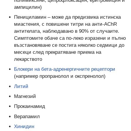
полимиксини, ципрофлоксацин, еритромицин и
ампицилин)
Пенициламин – може да предизвика истинска
миастения, с повишени титри на анти-AChR
антителата, наблюдавано в 90% от случаите.
Симптомите обаче са по-леко изразени и пълно
възстановяване се постига няколко седмици до
месеци след прекратяване приема на
лекарството
Блокери на бета-адренергичните рецептори
(например пропранолол и окспренолол)
Литий
Магнезий
Прокаинамид
Верапамил
Хинидин