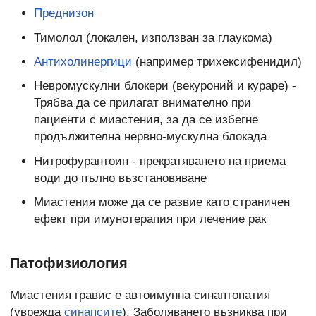
Преднизон
Тимолол (локален, използван за глаукома)
Антихолинергици
(например трихексифенидил)
Невромускулни блокери (векуроний и кураре) -
Трябва да се прилагат внимателно при
пациенти с миастения, за да се избегне
продължителна нервно-мускулна блокада
Нитрофурантоин - прекратяването на приема
води до пълно възстановяване
Миастения може да се развие като страничен
ефект при имунотерапия при лечение рак
Патофизиология
Миастения гравис е автоимунна синаптопатия
(уврежда
синапсите
). Заболяването възниква при