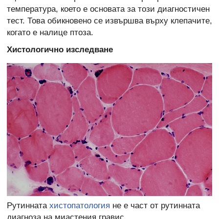
температура, което е основата за този диагностичен
тест. Това обикновено се извършва върху клепачите,
когато е налице птоза.
Хистологично изследване
Рутинната
хистопатология
не е част от рутинната
диагноза на миастения гравис.