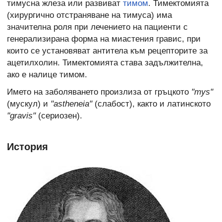
тимусна жлеза или развиват
тимом
. Тимектомията
(
хирургично отстраняване на тимуса)
има
значителна роля при лечението на пациенти с
генерализирана форма на миастения гравис, при
които се установяват антитела към рецепторите за
ацетилхолин. Тимектомията става задължителна,
ако е налице тимом.
Името на заболяването произлиза от гръцкото
"mys"
(мускул) и
"astheneia"
(слабост), както и латинското
"gravis"
(сериозен).
История