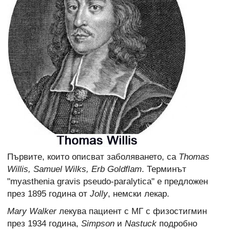
Първите, които описват заболяването, са
Thomas
Willis, Samuel Wilks, Erb Goldflam
. Терминът
"myasthenia gravis pseudo-paralytica" е предложен
през 1895 година от
Jolly
, немски лекар.
Mary Walker
лекува пациент с МГ с физостигмин
през 1934 година,
Simpson
и
Nastuck
подробно