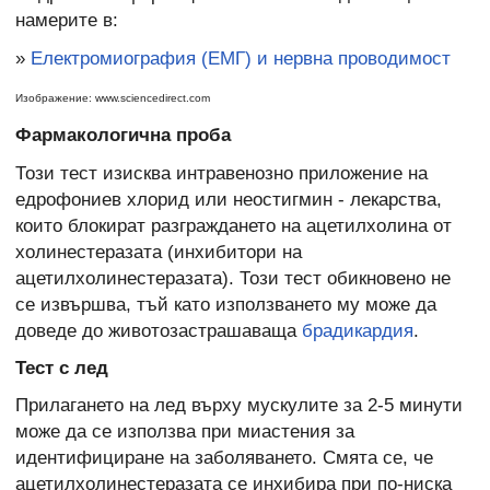
намерите в:
»
Електромиография (ЕМГ) и нервна проводимост
Изображение: www.sciencedirect.com
Фармакологична проба
Този тест изисква интравенозно приложение на
едрофониев хлорид или неостигмин - лекарства,
които блокират разграждането на ацетилхолина от
холинестеразата (инхибитори на
ацетилхолинестеразата). Този тест обикновено не
се извършва, тъй като използването му може да
доведе до животозастрашаваща
брадикардия
.
Тест с лед
Прилагането на лед върху мускулите за 2-5 минути
може да се използва при миастения за
идентифициране на заболяването. Смята се, че
ацетилхолинестеразата се инхибира при по-ниска