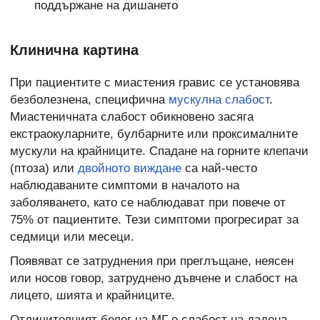
поддържане на дишането
Клинична картина
При пациентите с миастения гравис се установява
безболезнена, специфична
мускулна слабост
.
Миастеничната слабост обикновено засяга
екстраокуларните, булбарните или проксималните
мускули на крайниците. Спадане на горните клепачи
(птоза) или
двойното виждане
са най-често
наблюдаваните симптоми в началото на
заболяването, като се наблюдават при повече от
75% от пациентите. Тези симптоми прогресират за
седмици или месеци.
Появяват се затруднения при преглъщане, неясен
или носов говор, затруднено дъвчене и слабост на
лицето, шията и крайниците.
Отличителният белег на МГ е слабост на дадена