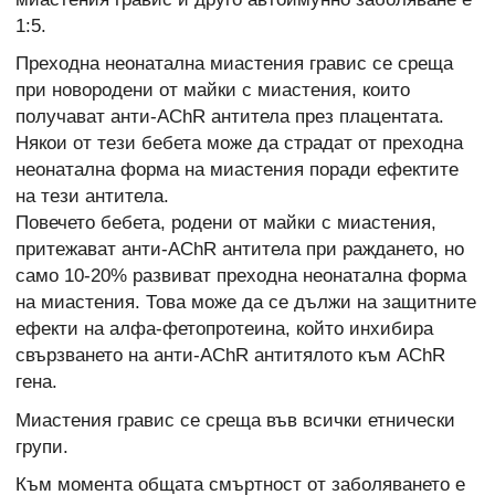
1:5.
Преходна неонатална миастения гравис се среща
при новородени от майки с миастения, които
получават анти-AChR антитела през плацентата.
Някои от тези бебета може да страдат от преходна
неонатална форма на миастения поради ефектите
на тези антитела.
Повечето бебета, родени от майки с миастения,
притежават анти-AChR антитела при раждането, но
само 10-20% развиват преходна неонатална форма
на миастения. Това може да се дължи на защитните
ефекти на алфа-фетопротеина, който инхибира
свързването на анти-AChR антитялото към AChR
гена.
Миастения гравис се среща във всички етнически
групи.
Към момента общата смъртност от заболяването е