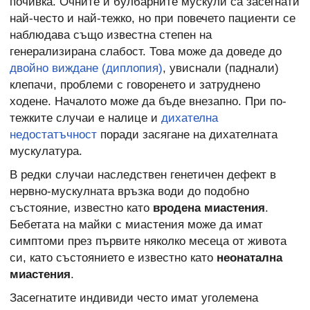
почивка. Очните и булбарните мускули са засегнати
най-често и най-тежко, но при повечето пациенти се
наблюдава също известна степен на
генерализирана слабост. Това може да доведе до
двойно виждане (диплопия)
, увиснали (паднали)
клепачи, проблеми с говоренето и затруднено
ходене. Началото може да бъде внезапно. При по-
тежките случаи е налице и
дихателна
недостатъчност
поради засягане на дихателната
мускулатура.
В редки случаи наследствен генетичен дефект в
нервно-мускулната връзка води до подобно
състояние, известно като
вродена миастения
.
Бебетата на майки с миастения може да имат
симптоми през първите няколко месеца от живота
си, като състоянието е известно като
неонатална
миастения
.
Засегнатите индивиди често имат уголемена