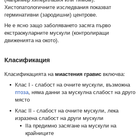
Хистопатологичните изследвания показват
герминативни (зародишни) центрове.
Не е ясно защо заболяването засяга първо
екстраокуларните мускули (контролиращи
движенията на окото).
Класификация
Класификацията на
миастения гравис
включва:
Клас I - слабост на очните мускули, възможна
птоза
, няма данни за мускулна слабост на друго
място
Клас II - слабост на очните мускули, лека
изразена слабост на други мускули
IIa предимно засягане на мускули на
крайниците