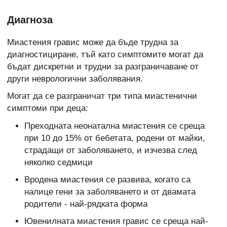
Диагноза
Миастения гравис може да бъде трудна за
диагностициране, тъй като симптомите могат да
бъдат дискретни и трудни за разграничаване от
други неврологични заболявания.
Могат да се разграничат три типа миастенични
симптоми при деца:
Преходната неонатална миастения се среща
при 10 до 15% от бебетата, родени от майки,
страдащи от заболяването, и изчезва след
няколко седмици
Вродена миастения се развива, когато са
налице гени за заболяването и от двамата
родители - най-рядката форма
Ювенилната миастения гравис се среща най-