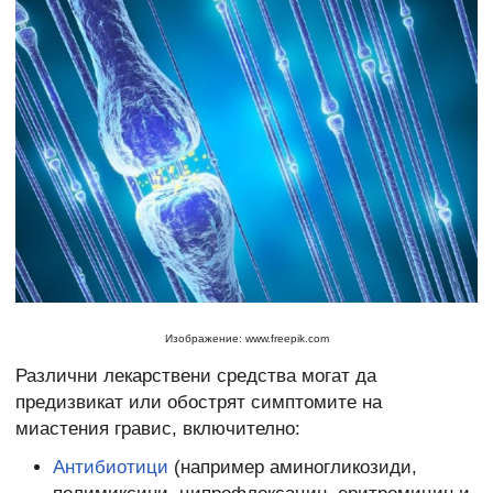
Изображение: www.freepik.com
Различни лекарствени средства могат да
предизвикат или обострят симптомите на
миастения гравис, включително:
Антибиотици
(например аминогликозиди,