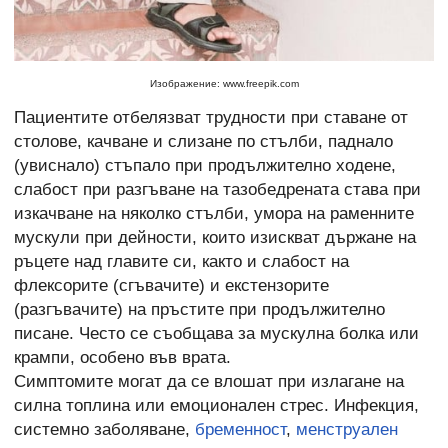
Изображение: www.freepik.com
Пациентите отбелязват трудности при ставане от
столове, качване и слизане по стълби, паднало
(увиснало) стъпало при продължително ходене,
слабост при разгъване на тазобедрената става при
изкачване на няколко стълби, умора на раменните
мускули при дейности, които изискват държане на
ръцете над главите си, както и слабост на
флексорите (сгъвачите) и екстензорите
(разгъвачите) на пръстите при продължително
писане. Често се съобщава за мускулна болка или
крампи, особено във врата.
Симптомите могат да се влошат при излагане на
силна топлина или емоционален стрес. Инфекция,
системно заболяване,
бременност
,
менструален