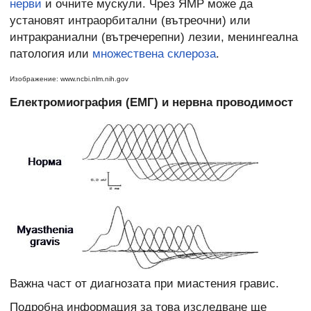
нерви
и очните мускули. Чрез ЯМР може да
установят интраорбитални (вътреочни) или
интракраниални (вътречерепни) лезии, менингеална
патология или
множествена склероза
.
Изображение: www.ncbi.nlm.nih.gov
Електромиография (ЕМГ) и нервна проводимост
Важна част от диагнозата при миастения гравис.
Подробна информация за това изследване ще