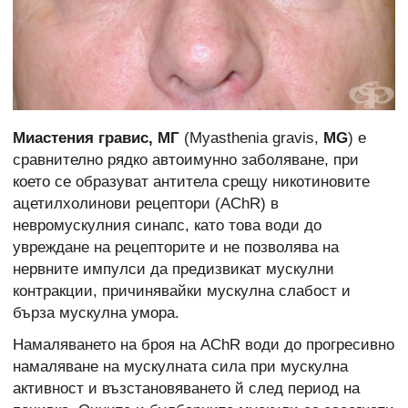
Миастения гравис, МГ
(Myasthenia gravis,
MG
) е
сравнително рядко автоимунно заболяване, при
което се образуват антитела срещу никотиновите
ацетилхолинови рецептори (AChR) в
невромускулния синапс, като това води до
увреждане на рецепторите и не позволява на
нервните импулси да предизвикат мускулни
контракции, причинявайки мускулна слабост и
бърза мускулна умора.
Намаляването на броя на AChR води до прогресивно
намаляване на мускулната сила при мускулна
активност и възстановяването й след период на