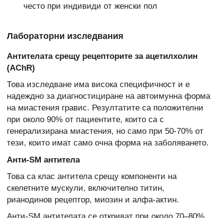
често при индивиди от женски пол
Лабораторни изследвания
Антителата срещу рецепторите за ацетилхолин
(AChR)
Това изследване има висока специфичност и е
надеждно за диагностициране на автоимунна форма
на миастения гравис. Резултатите са положителни
при около 90% от пациентите, които са с
генерализирана миастения, но само при 50-70% от
тези, които имат само очна форма на заболяването.
Анти-SM антитела
Това са клас антитела срещу компоненти на
скелетните мускули, включително титин,
рианодинов рецептор, миозин и алфа-актин.
Анти-SM антителата се откриват при около 70–80%