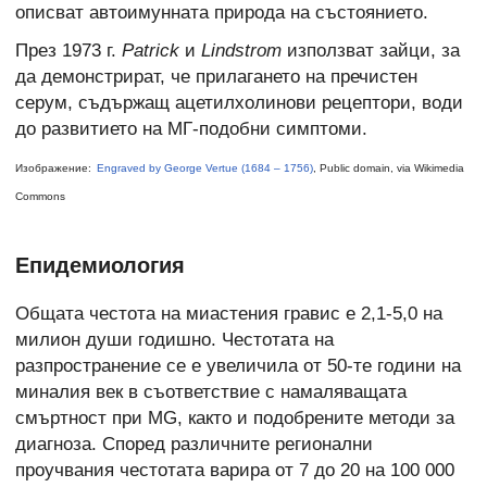
описват автоимунната природа на състоянието.
През 1973 г.
Patrick
и
Lindstrom
използват зайци, за
да демонстрират, че прилагането на пречистен
серум, съдържащ ацетилхолинови рецептори, води
до развитието на МГ-подобни симптоми.
Изображение:
Engraved by George Vertue (1684 – 1756)
, Public domain, via Wikimedia
Commons
Епидемиология
Общата честота на миастения гравис е 2,1-5,0 на
милион души годишно. Честотата на
разпространение се е увеличила от 50-те години на
миналия век в съответствие с намаляващата
смъртност при MG, както и подобрените методи за
диагноза. Според различните регионални
проучвания честотата варира от 7 до 20 на 100 000