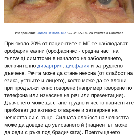
Изображение:
James Heilman, MD
, CC BY-SA 3.0, via Wikimedia Commons
При около 20% от пациентите с МГ се наблюдават
орофарингеални (орофаринкс - средна част на
гълтача
)
симптоми в началото на заболяването,
включително
дизартрия
,
дисфагия
и затруднено
дъвчене. Речта може да стане неясна (от слабост на
езика, устните и лицето), което може да се влоши
при продължително говорене (например говорене по
телефона или изнасяне на реч или презентация).
Дъвченето може да стане трудно и често пациентите
прибягват до активно отваряне и затваряне на
челюстта си с ръце. Силната слабост на челюстта
може да доведе до увисването й (пациентът може
да седи с ръка под брадичката). Преглъщането