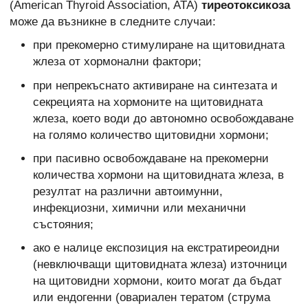
(American Thyroid Association, ATA)
тиреотоксикоза
може да възникне в следните случаи:
при прекомерно стимулиране на щитовидната
жлеза от хормонални фактори;
при непрекъснато активиране на синтезата и
секрецията на хормоните на щитовидната
жлеза, което води до автономно освобождаване
на голямо количество щитовидни хормони;
при пасивно освобождаване на прекомерни
количества хормони на щитовидната жлеза, в
резултат на различни автоимунни,
инфекциозни, химични или механични
състояния;
ако е налице експозиция на екстратиреоидни
(невключващи щитовидната жлеза) източници
на щитовидни хормони, които могат да бъдат
или ендогенни (овариален тератом (струма