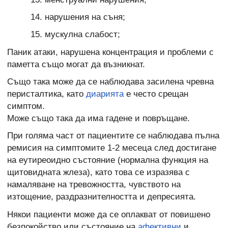
нарушения на съня;
мускулна слабост;
Паник атаки, нарушена концентрация и проблеми с
паметта също могат да възникнат.
Също така може да се наблюдава засилена чревна
перисталтика, като
диарията
е често срещан
симптом.
Може също така да има гадене и повръщане.
При голяма част от пациентите се наблюдава пълна
ремисия на симптомите 1-2 месеца след достигане
на еутиреоидно състояние (нормална функция на
щитовидната жлеза), като това се изразява с
намаляване на тревожността, чувството на
изтощение, раздразнителността и депресията.
Някои пациенти може да се оплакват от повишено
безпокойство или състояние на
афективни
и