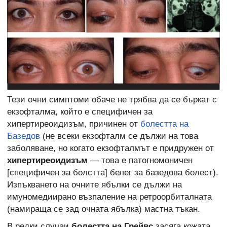
Тези очни симптоми обаче не трябва да се бъркат с
екзофталма, който е специфичен за
хипертиреоидизъм, причинен от
болестта на
Базедов
(не всеки екзофталм се дължи на това
заболяване, но когато екзофталмът е придружен от
хипертиреоидизъм
— това е патогномоничен
[специфичен за болстта] белег за базедова болест).
Изпъкването на очните ябълки се дължи на
имуномедиирано възпаление на ретроорбиталната
(намираща се зад очната ябълка) мастна тъкан.
В редки случаи
болестта на Грейвс
засяга кожата