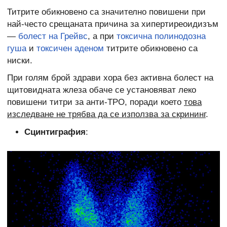
Титрите обикновено са значително повишени при
най-често срещаната причина за хипертиреоидизъм
—
болест на Грейвс
, а при
токсична полинодозна
гуша
и
токсичен аденом
титрите обикновено са
ниски.
При голям брой здрави хора без активна болест на
щитовидната жлеза обаче се установяват леко
повишени титри за анти-TPO, поради което
това
изследване не трябва да се използва за скрининг
.
Сцинтиграфия
: