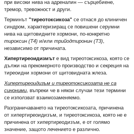
при високи нива на адреналин — сърцебиене,
тремор, тревожност и други.
Терминът
"тиреотоксикоза"
се отнася до клиничен
синдром, характеризиращ се повишени серумни
нива на щитовидните хормони, по-конкретно
тироксин (Т4)
и/или
трийодтиронин (Т3)
,
независимо от причината.
Хипертиреоидизмът
е вид тиреотоксикоза, която се
дължи на прекомерното производство и секреция на
тиреоидни хормони от щитовидната жлеза.
Хипертиреоидизъм и тиреотоксикозата не са
синоними
, въпреки че в някои случаи тези термини
се използват взаимозаменяемо.
Разграничаването на тиреотоксикозата, причинена
от хипертиреоидизъм, и тиреотоксикоза, която не е
причинена от хипертиреодизъм, е от голямо
значение
,
защото лечението е различно.