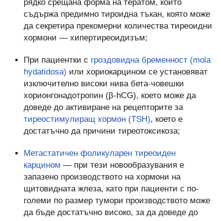
рядко срещана форма на тератом, който
съдържа предимно тироидна тъкан, която може
да секретира прекомерни количества тиреоидни
хормони — хипертиреоидизъм;
При пациентки с
гроздовидна бременност (mola
hydatidosa)
или хориокарцином се установяват
изключително високи нива бета-човешки
хорионгонадотропин (β-hCG), което може да
доведе до активиране на рецепторите за
тиреостимулиращ хормон (TSH)
, което е
достатъчно да причини тиреотоксикоза;
Метастатичен фоликуларен тиреоиден
карцином
— при тези новообразувания е
запазено производството на хормони на
щитовидната жлеза, като при пациенти с по-
големи по размер тумори производството може
да бъде достатъчно високо, за да доведе до