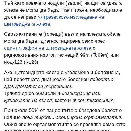
Тъй като повечето нодули (възли) на щитовидната
жлеза не могат да бъдат палпирани, необходимо е
да се направи
ултразвуково изследване на
щитовидната жлеза.
Свръхактивните (горещи) възли на жлезата обаче
могат да бъдат диагностициране само чрез
сцинтиграфия на щитовидната жлеза
с
радиоактивния изотоп технеций 99m (Tc99m) или
йод-123 (I-123).
Ако щитовидната жлеза е уголемена и болезнена,
най-вероятната диагноза е болезнен
подостър
грануломатозен тиреоидит
.
Трябва да се обмисли и
дегенерация или
кръвоизлив на възел
, както и
гноен тиреоидит
.
При около 50% от пациентите с базедова болест е
налице
лека тиреоид-асоциирана офталмопатия
.
Обикновено офталмопатията се проявява само като