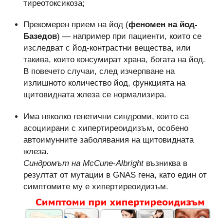
тиреотоксикоза;
Прекомерен прием на йод (
феномен на йод-
Базедов
) — например при пациенти, които се
изследват с йод-контрастни вещества, или
такива, които консумират храна, богата на йод.
В повечето случаи, след изчерпване на
излишното количество йод, функцията на
щитовидната жлеза се нормализира.
Има няколко генетични синдроми, които са
асоциирани с хипертиреоидизъм, особено
автоимунните заболявания на щитовидната
жлеза.
Синдромът на McCune-Albright
възниква в
резултат от мутации в GNAS гена, като един от
симптомите му е хипертиреоидизъм.