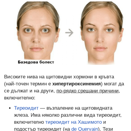
Високите нива на щитовидни хормони в кръвта
(най-точен термин е
хипертироксинемия
) могат да
се дължат и на други,
по-рядко срещани причини
,
включително:
Тиреоидит
— възпаление на щитовидната
жлеза. Има няколко различни вида тиреоидит,
включително
тиреоидит на Хашимото
и
подостър тиреоидит (на
de Quervain
). Тези