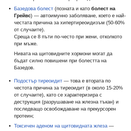
Базедова болест
(позната и като
болест на
Грейвс
) — автоимунно заболяване, което е най-
честата причина за хипертиреоидизъм (50-60%
от случаите).
Среща се 8 пъти по-често при жени, отколкото
при мъже.
Нивата на щитовидните хормони могат да
бъдат силно повишени при болестта на
Базедов.
Подостър тиреоидит
— това е втората по
честота причина за тиреоидит (в около 15-20%
от случаите), като се характеризира с
деструкция (разрушаване на жлезна тъкан) и
последващо освобождаване на прекурсорен
протеин;
Токсичен аденом на щитовидната жлеза
—