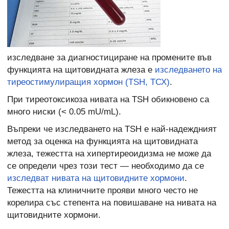
изследване за диагностициране на промените във
функцията на щитовидната жлеза е
изследването на
тиреостимулиращия хормон (TSH, ТСХ)
.
При тиреотоксикоза нивата на TSH обикновено са
много ниски (< 0.05 mU/mL).
Въпреки че изследването на TSH е най-надеждният
метод за оценка на функцията на щитовидната
жлеза, тежестта на хипертиреоидизма не може да
се определи чрез този тест — необходимо да се
изследват нивата на щитовидните хормони
.
Тежестта на клиничните прояви много често не
корелира със степента на повишаване на нивата на
щитовидните хормони.