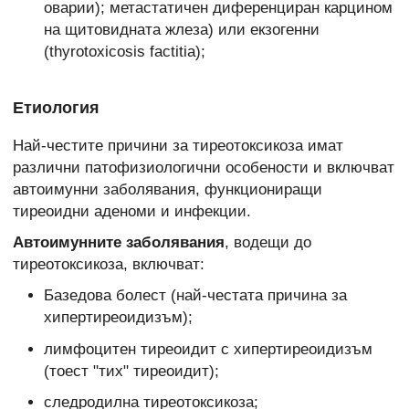
оварии); метастатичен диференциран карцином
на щитовидната жлеза) или екзогенни
(thyrotoxicosis factitia);
Етиология
Най-честите причини за тиреотоксикоза имат
различни патофизиологични особености и включват
автоимунни заболявания, функциониращи
тиреоидни аденоми и инфекции.
Автоимунните заболявания
, водещи до
тиреотоксикоза, включват:
Базедова болест (най-честата причина за
хипертиреоидизъм);
лимфоцитен тиреоидит с хипертиреоидизъм
(тоест "тих" тиреоидит);
следродилна тиреотоксикоза;