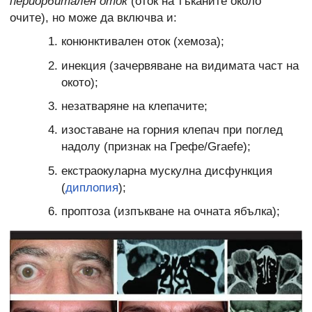
периорбитален оток
(оток на тъканите около
очите), но може да включва и:
конюнктивален оток (хемоза);
инекция (зачервяване на видимата част на
окото);
незатваряне на клепачите;
изоставане на горния клепач при поглед
надолу (признак на Грефе/Graefe);
екстраокуларна мускулна дисфункция
(
диплопия
);
проптоза (изпъкване на очната ябълка);