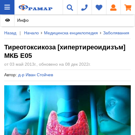
Инфо
Назад
|
Начало
Медицинска енциклопедия
Заболявания
Тиреотоксикоза [хипертиреоидизъм]
МКБ E05
от 03 май 2013г., обновено на 08 дек 2022г.
Автор:
д-р Иван Стойчев