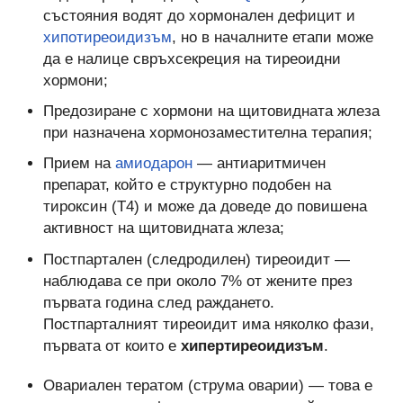
състояния водят до хормонален дефицит и
хипотиреоидизъм
, но в началните етапи може
да е налице свръхсекреция на тиреоидни
хормони;
Предозиране с хормони на щитовидната жлеза
при назначена хормонозаместителна терапия;
Прием на
амиодарон
— антиаритмичен
препарат, който е структурно подобен на
тироксин (Т4) и може да доведе до повишена
активност на щитовидната жлеза;
Постпартален (следродилен) тиреоидит —
наблюдава се при около 7% от жените през
първата година след раждането.
Постпарталният тиреоидит има няколко фази,
първата от които е
хипертиреоидизъм
.
Овариален тератом (струма оварии) — това е