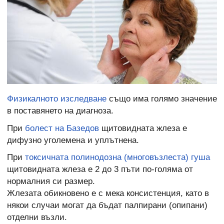
Физикалното изследване
също има голямо значение
в поставянето на диагноза.
При
болест на Базедов
щитовидната жлеза е
дифузно уголемена и уплътнена.
При
токсичната полинодозна (многовъзлеста) гуша
щитовидната жлеза е 2 до 3 пъти по-голяма от
нормалния си размер.
Жлезата обикновено е с мека консистенция, като в
някои случаи могат да бъдат палпирани (опипани)
отделни възли.