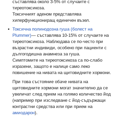
съставлява около 3-5% от случаите с
тиреотоксикоза.
Токсичният аденом представлява
хиперфункциониращ единичен възел.
Токсична полинодозна гуша (болест на
Plummer)
— съставлява 10-15% от случаите на
тиреотоксикоза. Наблюдава се по-често при
възрастни индивиди, особено при пациенти с
дългогодишна анамнеза за гуша.
Симптомите на тиреотоксикоза са по-слабо
изразени, защото е налице само леко
повишение на нивата на щитовидните хормони.
При това състояние обаче нивата на
щитовидните хормони могат значително да се
увеличат след прием на голямо количество йод
(например при изследване с йод-съдържащи
контрастни средства или при прием на
амиодарон
).