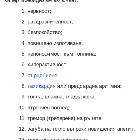
хипертиреоидизъм включват:
нервност;
раздразнителност;
безпокойство;
повишено изпотяване;
непоносимост към топлина;
хиперактивност;
сърцебиене
;
тахикардия
или предсърдна аритмия;
топла, влажна, гладка кожа;
втренчен поглед;
тремор (треперене) на ръцете;
загуба на тегло въпреки повишения апетит;
менструални нарушения;