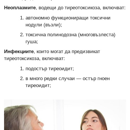
Неоплазмите
, водещи до тиреотоксикоза, включват:
автономно функциониращи токсични
нодули (възли);
токсична полинодозна (многовъзлеста)
гуша;
Инфекциите
, които могат да предизвикат
тиреотоксикоза, включват:
подостър тиреоидит;
в много редки случаи — остър гноен
тиреоидит;