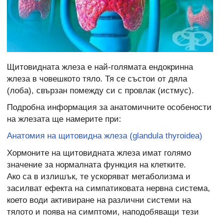
Щитовидната жлеза е най-голямата ендокринна
жлеза в човешкото тяло. Тя се състои от дяла
(лоба), свързан помежду си с провлак (истмус).
Подробна информация за анатомичните особености
на жлезата ще намерите при:
Анатомия на щитовидна жлеза (glandula thyroidea)
Хормоните на щитовидната жлеза имат голямо
значение за нормалната функция на клетките.
Ако са в излишък, те ускоряват метаболизма и
засилват ефекта на симпатиковата нервна система,
което води активиране на различни системи на
тялото и поява на симптоми, наподобяващи тези