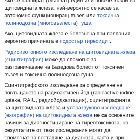
Ако се палпират (опипват) един или повече възли на
щитовидната жлеза, най-вероятно се касае за
автономно функциониращ възел или
токсична
полинодозна (многовъзлеста) гуша
.
Ако щитовидната жлеза е болезнена при палпация,
вероятно причината е
подостър тиреоидит
.
Радиоизотопното изследване на щитовидната жлеза
(сцинтиграфия)
може да спомогне за
разграничаване на Базедова болест от токсичен
възел и токсична полинодозна гуша.
Сцинтиграфското изследване за определяне на
поглъщането на радиоактивен йод (radioactive iodine
uptake, RAIU, радиойодкаптация), сцинтиграфията
на щитовидната жлеза и
ултразвуково изследване
(ехография) на щитовидната жлеза
не са
основните
начини за диагностициране на тиреотоксикоза, но
резултатите от тези изследвания могат да
спомогнат за поставяне на диагноза, както и при