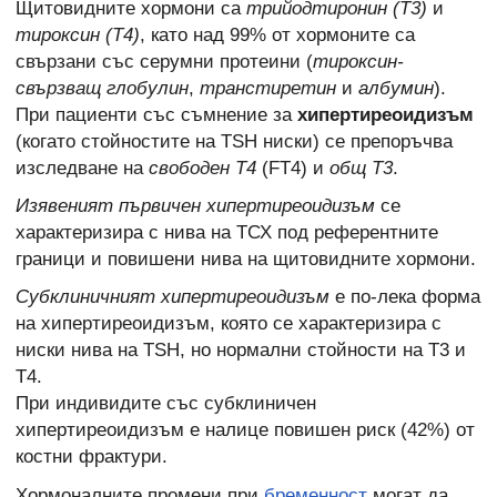
Щитовидните хормони са
трийодтиронин (Т3)
и
тироксин (Т4)
, като над 99% от хормоните са
свързани със серумни протеини (
тироксин-
свързващ глобулин
,
транстиретин
и
албумин
).
При пациенти със съмнение за
хипертиреоидизъм
(когато стойностите на TSH ниски) се препоръчва
изследване на
свободен Т4
(FT4) и
общ Т3
.
Изявеният първичен хипертиреоидизъм
се
характеризира с нива на ТСХ под референтните
граници и повишени нива на щитовидните хормони.
Субклиничният хипертиреоидизъм
е по-лека форма
на хипертиреоидизъм, която се характеризира с
ниски нива на TSH, но нормални стойности на Т3 и
Т4.
При индивидите със субклиничен
хипертиреоидизъм е налице повишен риск (42%) от
костни фрактури.
Хормоналните промени при
бременност
могат да