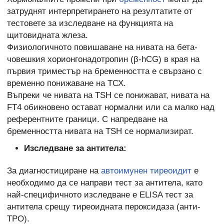
затруднят интерпретирането на резултатите от
тестовете за изследване на функцията на
щитовидната жлеза.
Физиологичното повишаване на нивата на бета-
човешкия хорионгонадотропин (β-hCG) в края на
първия триместър на бременността е свързано с
временно понижаване на ТСХ.
Въпреки че нивата на TSH се понижават, нивата на
FT4 обикновено остават нормални или са малко над
референтните граници. С напредване на
бременността нивата на TSH се нормализират.
Изследване за антитела:
За диагностициране на
автоимунен тиреоидит
е
необходимо да се направи тест за антитела, като
най-специфичното изследване е ELISA тест за
антитела срещу тиреоидната пероксидаза (анти-
ТРО).