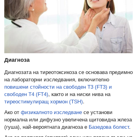
Диагноза
Диагнозата на тиреотоксикоза се основава предимно
на лабораторни изследвания, включително
повишени стойности на свободен Т3 (FT3) и
свободен Т4 (FT4)
, както и на ниски нива на
тиреостимулиращ хормон (TSH)
.
Ако от
физикалното изследване
се установи
нормална или дифузно увеличена щитовидна жлеза
(гуша), най-вероятната диагноза е
Базедова болест
.