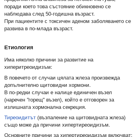
поради което това състояние обикновено се
наблюдава след 50-годишна възраст.
При пациентите с токсичен аденом заболяването се
развива в по-млада възраст.
Етиология
Има няколко причини за развитие на
хиперитреоидизъм:
В повечето от случаи цялата жлеза произвежда
допълнително щитовидни хормони.
В по-редки случаи е налице единичен възел
(наречен
"
горещ" възел), който е отговорен за
излишната хормонална секреция.
Тиреоидитът
(възпаление на щитовидната жлеза)
също може да причини хипертиреоидизъм.
Основните причини за хипертиреоидизъм включват: