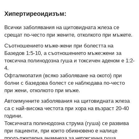
Хипертиреоидизъм:
Всички заболявания на щитовидната жлеза се
срещат по-често при жените
,
отколкото при мъжете.
Съотношението мъже-жени при болестта на
Базедов 1:5-10, а съотношението мъже:жени за
токсична полинодозна гуша и токсичен аденом е 1:2-
4.
Офталмопатия (всяко заболяване на окото) при
болни с базедова болест се наблюдава по-често
при жени, отколкото при мъже.
Автоимунните заболявания на щитовидната жлеза
са с най-висока честота при хора на възраст 20-40
години.
Токсичната полинодозна струма (гуша) се развива
при пациенти, при които обикновено е налице
продължителна анамнеза за нетоксична гуша,