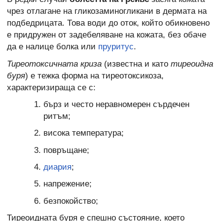
чрез отлагане на гликозаминогликани в дермата на
подбедрицата. Това води до оток, който обикновено
е придружен от задебеляване на кожата, без обаче
да е налице болка или
пруритус
.
Тиреотоксичната криза
(известна и като
тиреоидна
буря
) е тежка форма на тиреотоксикоза,
характеризираща се с:
бърз и често неравномерен сърдечен
ритъм;
висока температура;
повръщане;
диария
;
напрежение;
безпокойство;
Тиреоидната буря е спешно състояние, което