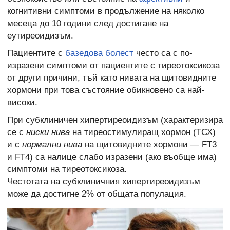
когнитивни симптоми в продължение на няколко
месеца до 10 години след достигане на
еутиреоидизъм.
Пациентите с
базедова болест
често са с по-
изразени симптоми от пациентите с тиреотоксикоза
от други причини, тъй като нивата на щитовидните
хормони при това състояние обикновено са най-
високи.
При субклиничен хипертиреоидизъм (характеризира
се с
ниски нива
на тиреостимулиращ хормон (ТСХ)
и с
нормални нива
на щитовидните хормони — FT3
и FT4) са налице слабо изразени (ако въобще има)
симптоми на тиреотоксикоза.
Честотата на субклиничния хипертиреоидизъм
може да достигне 2% от общата популация.