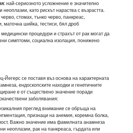
ия
: най-сериозното усложнение е значително
 неоплазии, като рискът нараства с възрастта.
 черво, стомах, тънко черво, панкреас,
, маточна шийка, тестиси, бял дроб
 медицински процедури и страхът от рак могат да
вни симптоми, социална изолация, понижено
ц-Йегерс се поставя въз основа на характерната
амнеза, ендоскопските находки и генетичните
ициране е от съществено значение поради
локачествени заболявания:
физикалния преглед внимание се обръща на
игментация, признаци на анемия, коремна болка,
мост. Важно значение има фамилната анамнеза
ни неоплазии, рак на панкреаса, гърдата или