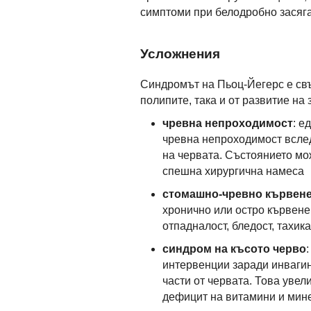
симптоми при белодробно засяг
Усложнения
Синдромът на Пьоц-Йегерс е свъ
полипите, така и от развитие на
чревна непроходимост
: е
чревна непроходимост вслед
на червата. Състоянието мо
спешна хирургична намеса
стомашно-чревно кървен
хронично или остро кървене
отпадналост, бледост, тахик
синдром на късото черво
интервенции заради инвагин
части от червата. Това увел
дефицит на витамини и мине