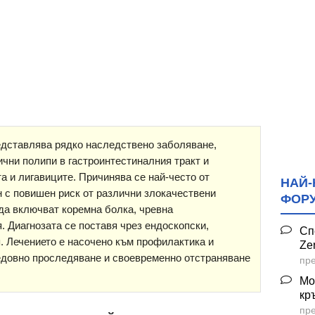
дставлява рядко наследствено заболяване,
чни полипи в гастроинтестиналния тракт и
а и лигавиците. Причинява се най-често от
НАЙ-
н с повишен риск от различни злокачествени
ФОР
да включват коремна болка, чревна
. Диагнозата се поставя чрез ендоскопски,
Сп
. Лечението е насочено към профилактика и
Ze
едовно проследяване и своевременно отстраняване
пре
Мо
кр
пре