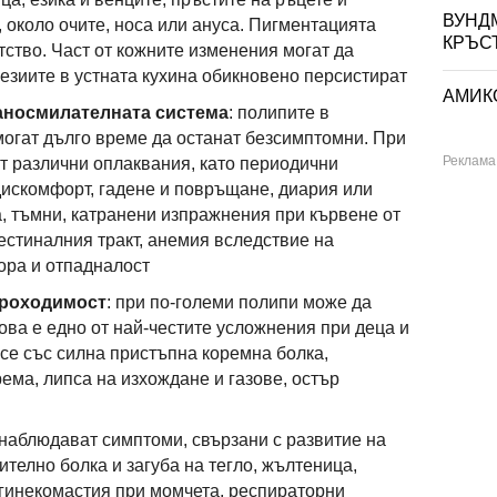
ВУНД
, около очите, носа или ануса. Пигментацията
КРЪС
тство. Част от кожните изменения могат да
лезиите в устната кухина обикновено персистират
АМИКО
раносмилателната система
: полипите в
могат дълго време да останат безсимптомни. При
т различни оплаквания, като периодични
дискомфорт, гадене и повръщане, диария или
а, тъмни, катранени изпражнения при кървене от
естиналния тракт, анемия вследствие на
ора и отпадналост
проходимост
: при по-големи полипи може да
ова е едно от най-честите усложнения при деца и
се със силна пристъпна коремна болка,
ема, липса на изхождане и газове, остър
 наблюдават симптоми, свързани с развитие на
ително болка и загуба на тегло, жълтеница,
гинекомастия при момчета, респираторни