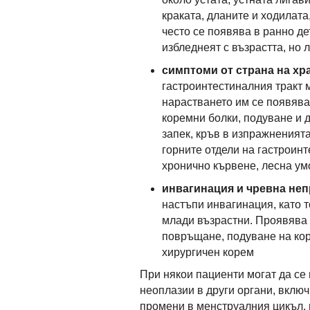
краката, дланите и ходилата
често се появява в ранно де
избледнеят с възрастта, но 
симптоми от страна на х
гастроинтестиналния тракт 
нарастването им се появява
коремни болки, подуване и 
запек, кръв в изпражненият
горните отдели на гастроинт
хронично кървене, лесна ум
инвагинация и чревна не
настъпи инвагинация, като т
млади възрастни. Проявява 
повръщане, подуване на кор
хирургичен корем
При някои пациенти могат да се
неоплазии в други
органи, включ
промени в менструалния цикъл, 