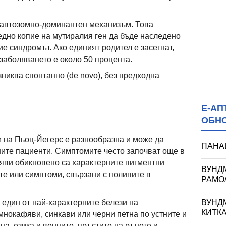
 автозомно-доминантен механизъм. Това
 едно копие на мутиралия ген да бъде наследено
вие синдромът. Ако
единият родител е засегнат,
 заболяването е около 50 процента.
зниква спонтанно (de novo), без предходна
Е-АП
ОБН
 на Пьоц-Йегерс е разнообразна и може да
ПАНАЦ
ите пациенти. Симптомите често започват още в
рояви обикновено са характерните пигментни
ВУНД
те или симптоми, свързани с полипите в
РАМО
ВУНД
: един от най-характерните белези на
КИТК
мнокафяви, синкави или черни петна по устните и
ца, езика и венците, пръстите на ръцете и