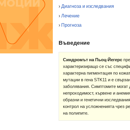
›
Диагноза и изследвания
›
Лечение
›
Прогноза
Въведение
Синдромът на Пьоц-Йегерс
пре
характеризиращо се със специфи
характерна пигментация по кожат
мутации в гена STK11 и е свърза
заболявания. Симптомите могат 
непроходимост, кървене и анемия
образни и генетични изследвания
контрол на усложненията чрез р
на полипите.