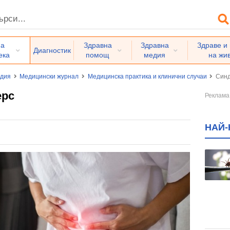
на
Здравна
Здравна
Здраве и
Диагностик
ека
помощ
медия
на жи
едия
Медицински журнал
Медицинска практика и клинични случаи
Синд
ерс
НАЙ-