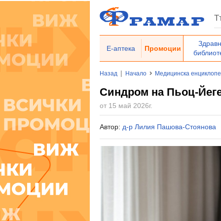
Здрав
Е-аптека
Промоции
библиот
|
Назад
Начало
Медицинска енциклоп
Синдром на Пьоц-Йег
от 15 май 2026г.
Автор:
д-р Лилия Пашова-Стоянова