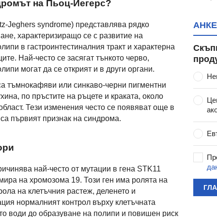
дромът на Пьоц-Йегерс?
АНКЕ
z-Jeghers syndrome) представлява рядко
ане, характеризиращо се с развитие на
липи в гастроинтестиналния тракт и характерна
Скъп
ите. Най-често се засягат тънкото черво,
прод
липи могат да се открият и в други органи.
Не
са тъмнокафяви или синкаво-черни пигментни
ухина, по пръстите на ръцете и краката, около
Це
област. Тези изменения често се появяват още в
ак
 са първият признак на синдрома.
Ев
ори
Пр
да
ичинява най-често от мутации в гена STK11
мира на хромозома 19. Този ген има ролята на
ГЛ
рола на клетъчния растеж, деленето и
ация нормалният контрол върху клетъчната
о води до образуване на полипи и повишен риск