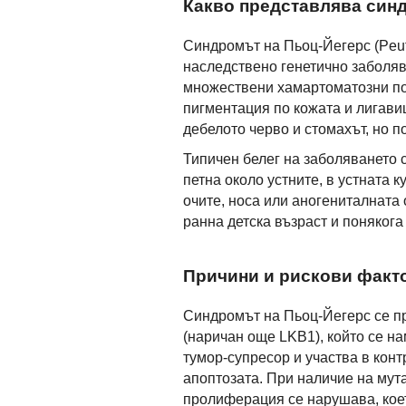
Какво представлява син
Синдромът на Пьоц-Йегерс (Peut
наследствено генетично заболяв
множествени хамартоматозни по
пигментация по кожата и лигавиц
дебелото черво и стомахът, но по
Типичен белег на заболяването 
петна около устните, в
устната к
очите, носа или аногениталната 
ранна детска възраст и понякога
Причини и рискови факт
Синдромът на Пьоц-Йегерс се пр
(наричан още LKB1), който се на
тумор-супресор и участва в конт
апоптозата. При наличие на мут
пролиферация се нарушава, коет