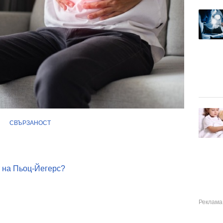
И
СВЪРЗАНОСТ
 на Пьоц-Йегерс?