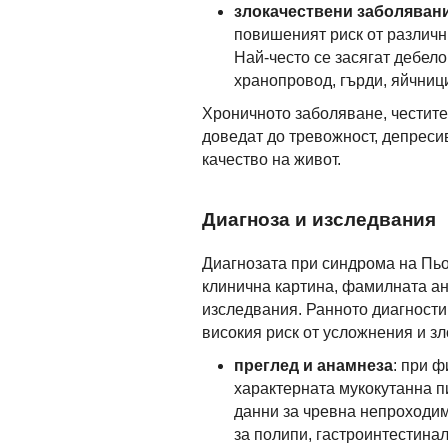
злокачествени заболяван
повишеният риск от различни
Най-често се засягат дебело
хранопровод, гърди, яйчници
Хроничното заболяване, честите
доведат до тревожност, депреси
качество на живот.
Диагноза и изследвания
Диагнозата при синдрома на Пьо
клинична картина, фамилната ан
изследвания. Ранното диагност
високия риск от усложнения и з
преглед и анамнеза
: при 
характерната мукокутанна п
данни за чревна непроходи
за полипи, гастроинтестинал