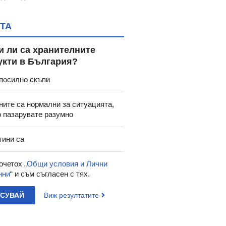
ТА
и ли са хранителните
укти в България?
посилно скъпи
ните са нормални за ситуацията,
о пазарувате разумно
тини са
очетох „
Общи условия и Лични
нни
“ и съм съгласен с тях.
АСУВАЙ
Виж резултатите