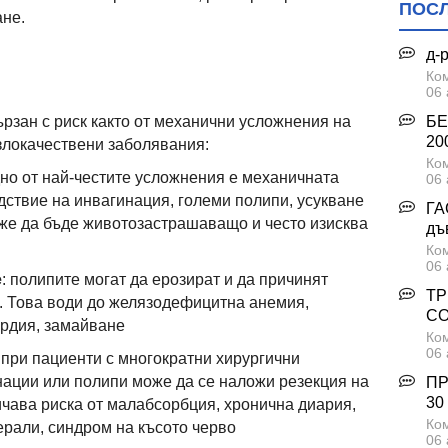
ПОС
ане.
д-
Ком
06 
БЕ
рзан с риск както от механични усложнения на
200
 злокачествени заболявания:
Ком
дно от най-честите усложнения е механичната
06 
ствие на инвагинация, големи полипи, усукване
ГА
же да бъде животозастрашаващо и често изисква
дъ
Ком
06 
е
: полипите могат да ерозират и да причинят
ТР
. Това води до желязодефицитна анемия,
С
ардия, замайване
Ком
06 
: при пациенти с многократни хирургични
ации или полипи може да се наложи резекция на
ПР
30
ичава риска от малабсорбция, хронична диария,
Ком
рали, синдром на късото черво
06 