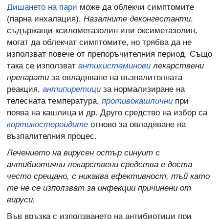
Дишането на пари
може да облекчи симптомите
(парна инхалация).
Назалните деконгестанти
,
съдържащи ксилометазолин или оксиметазолин,
могат да облекчат симптомите, но трябва да не
използват повече от препоръчителния период. Също
така се използват
антихистаминови
лекарствени
препарати
за овладяване на възпалителната
реакция,
антипиретици
за нормализиране на
телесната температура,
противокашлични
при
поява на кашлица и др. Друго средство на избор са
кортикостероидите
отново за овладяване на
възпалителния процес.
Лечението на вирусен остър синуит с
антибиотични лекарствени средства е доста
често срещано, с никаква ефективност, тъй като
те не се използват за инфекции причинени от
вируси.
Във връзка с използването на антибиотици при