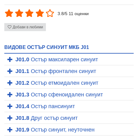
3.8/5 11 оценки
Добави в любими
ВИДОВЕ ОСТЪР СИНУИТ МКБ J01
J01.0
Остър максиларен синуит
J01.1
Остър фронтален синуит
J01.2
Остър етмоидален синуит
J01.3
Остър сфеноидален синуит
J01.4
Остър пансинуит
J01.8
Друг остър синуит
J01.9
Остър синуит, неуточнен