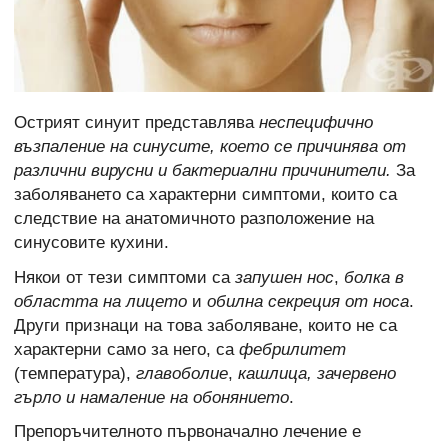
Острият синуит представлява
неспецифично
възпаление на синусите, което се причинява от
различни вирусни и бактериални причинители.
За
заболяването са характерни симптоми, които са
следствие на анатомичното разположение на
синусовите кухини.
Някои от тези симптоми са
запушен нос
,
болка в
областта на лицето
и
обилна секреция от носа
.
Други признаци на това заболяване, които не са
характерни само за него, са
фебрилитет
(температура),
главоболие
,
кашлица, зачервено
гърло и намаление на обонянието
.
Препоръчителното първоначално лечение е