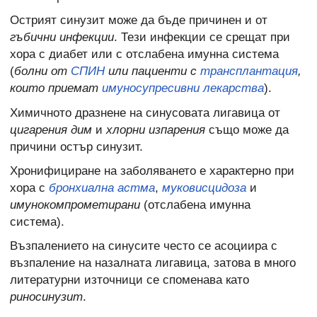
Острият синузит може да бъде причинен и от
гъбични инфекции
. Тези инфекции се срещат при
хора с диабет или с отслабена имунна система
(
болни от
СПИН
или пациенти с
трансплантация
,
които приемат
имуносупресивни лекарства
).
Химичното дразнене на синусовата лигавица от
цигарения дим
и
хлорни изпарения
също може да
причини остър синузит.
Хронифициране на заболяването е характерно при
хора с
бронхиална астма
,
муковисцидоза
и
имунокомпрометирани
(отслабена имунна
система).
Възпалението на синусите често се асоциира с
възпаление на назалната лигавица, затова в много
литературни източници се споменава като
риносинузит
.