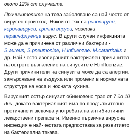
около 12% от случаите.
Причинителите
на това заболяване са най-често от
вирусен произход. Някои от тях са
риновируси
,
коронавируси
,
грипни вируси
, човешки
параинфлуенца
вирус
. В други случаи инфекцията
може да е причинена от различни бактерии -
S.aureus
,
S.pneumoniae
,
H.influenzae
,
M.catarrhalis
и
др. Най-често изолираният бактериален причинител
на острото възпаление на синусите е H.influenzae.
Други причинители на синузита може да са алергии,
замърсяване на въздуха или промени в нормалната
структура на носа и носната кухина.
Вирусният остър синузит обикновено трае от
7 до 10
дни
, докато бактериалният има по-продължително
протичане и включва употребата на антибиотични
лекарствени препарати. Именно първична вирусна
инфекция е най-честата предпоставка за развитието
на бактериална такава.