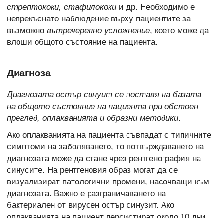
стрептококи, стафилококи
и др. Необходимо е
непрекъснато наблюдение върху пациентите за
възможно
вътречерепно усложнение
, което може да
влоши общото състояние на пациента.
Диагноза
Диагнозата остър синуит се поставя на базата
на общото състояние на пациента при обстоен
преглед, оплакванията и образни методики
.
Ако оплакванията на пациента съвпадат с типичните
симптоми на заболяването, то потвърждаването на
диагнозата може да стане чрез рентгенография на
синусите. На рентгеновия образ могат да се
визуализират патологични промени, насочващи към
диагнозата. Важно е разграничаването на
бактериален от вирусен остър синузит. Ако
оплакванията на пациент персистират около 10 дни,