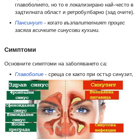
главоболието, но то е локализирано най-често в
задтилната област и ретробулбарно (зад очите).
Пансинуит
- когато
възпалителният процес
засяга всичките синусови кухини
.
Симптоми
Основните симптоми на заболяването са:
Главоболие
- среща се както при остър синузит,