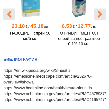
23.10
45.18
6.53
12.77
€
/
лв.
€
/
лв.
ИН
НАЗОДРЕН спрей 50
ОТРИВИН МЕНТОЛ
Н
мг/5 мл
спрей за нос, разтвор
0.1% 10 мл
БИБЛИОГРАФИЯ
https://en.wikipedia.org/wiki/Sinusitis
https://emedicine.medscape.com/article/232670-
overview#showall
https://www.healthline.com/health/acute-sinusitis
https://www.ncbi.nlm.nih.gov/pmc/articles/PMC4578987/
https://www.ncbi.nlm.nih.gov/pmc/articles/PMC4165747/