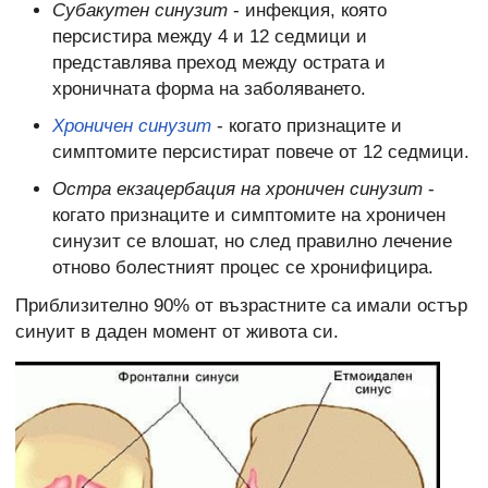
Субакутен синузит
- инфекция, която
персистира между 4 и 12 седмици и
представлява преход между острата и
хроничната форма на заболяването.
Хроничен синузит
- когато признаците и
симптомите персистират повече от 12 седмици.
Остра екзацербация на хроничен синузит
-
когато признаците и симптомите на хроничен
синузит се влошат, но след правилно лечение
отново болестният процес се хронифицира.
Приблизително 90% от възрастните са имали остър
синуит в даден момент от живота си.