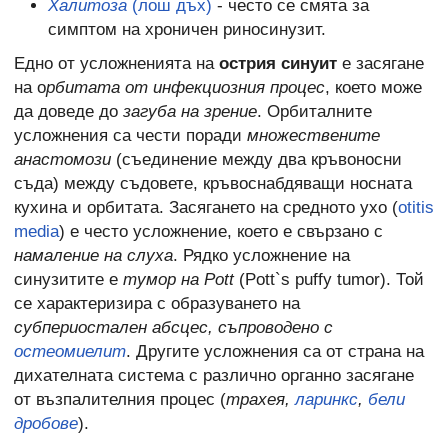
Халитоза
(лош дъх)
- често се смята за
симптом на хроничен риносинузит.
Едно от усложненията на
острия синуит
е засягане
на о
рбитата от инфекциозния процес
, което може
да доведе до
загуба на зрение
. Орбиталните
усложнения са чести поради
множествените
анастомози
(съединение между два кръвоносни
съда) между съдовете, кръвоснабдяващи носната
кухина и орбитата. Засягането на средното ухо (
otitis
media
) е често усложнение, което е свързано с
намаление на слуха
. Рядко усложнение на
синузитите е
тумор на Pott
(Pott`s puffy tumor). Той
се характеризира с образуването на
субпериостален абсцес, съпроводено с
остеомиелит
. Другите усложнения са от страна на
дихателната система с различно органно засягане
от възпалителния процес (
трахея,
ларинкс
,
бели
дробове
).