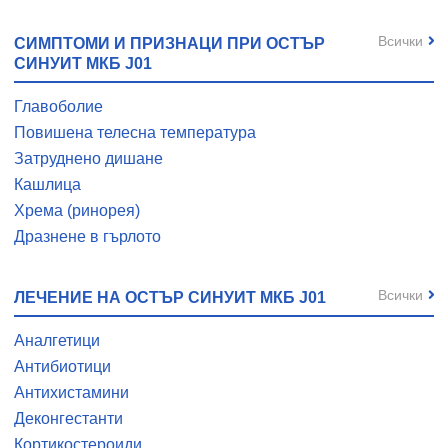
Всички
СИМПТОМИ И ПРИЗНАЦИ ПРИ ОСТЪР
СИНУИТ МКБ J01
Главоболие
Повишена телесна температура
Затруднено дишане
Кашлица
Хрема (ринорея)
Дразнене в гърлото
Всички
ЛЕЧЕНИЕ НА ОСТЪР СИНУИТ МКБ J01
Аналгетици
Антибиотици
Антихистамини
Деконгестанти
Кортикостероиди