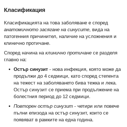
Класификация
Класификацията на това заболяване е според
анатомичното засягане на синусите
, вида на
патогенния причинител, наличие на усложнения и
клинично протичане.
Според начина на
клинично протичане
се разделя
главно на:
Остър синузит
- нова инфекция, която може да
продължи до 4 седмици, като според степента
на тежест на заболяването бива тежка и лека.
Остър синузит се приема при продължение на
болестния период до 12 седмици.
Повторен остър синузит
- четири или повече
пълни епизода на остър синузит, които се
появяват в рамките на една година.