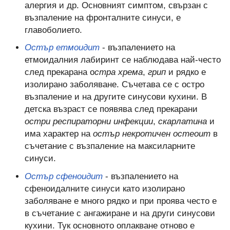
алергия и др. Основният симптом, свързан с
възпаление на фронталните синуси, е
главоболието.
Остър етмоидит
- възпалението на
етмоидалния лабиринт се наблюдава най-често
след прекарана о
стра хрема
,
грип
и рядко е
изолирано заболяване. Съчетава се с остро
възпаление и на другите синусови кухини. В
детска възраст се появява след прекарани
остри респираторни инфекции
,
скарлатина
и
има характер на
остър некротичен остеоит
в
съчетание с възпаление на максиларните
синуси.
Остър сфеноидит
- възпалението на
сфеноидалните синуси като изолирано
заболяване е много рядко и при проява често е
в съчетание с ангажиране и на други синусови
кухини. Тук основното оплакване отново е