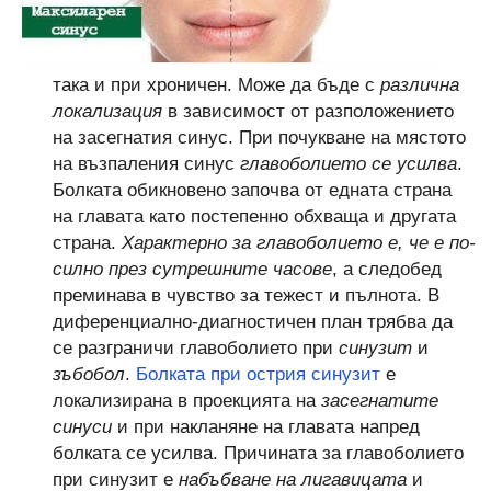
така и при хроничен. Може да бъде с
различна
локализация
в зависимост от разположението
на засегнатия синус. При почукване на мястото
на възпаления синус
главоболието се усилва
.
Болката обикновено започва от едната страна
на главата като постепенно обхваща и другата
страна.
Характерно за главоболието е, че е по-
силно през сутрeшните часове
, а следобед
преминава в чувство за тежест и пълнота. В
диференциално-диагностичен план трябва да
се разграничи главоболието при
синузит
и
зъбобол
.
Болката при острия синузит
е
локализирана в проекцията на
засегнатите
синуси
и при накланяне на главата напред
болката се усилва. Причината за главоболието
при синузит е
набъбване на лигавицата
и