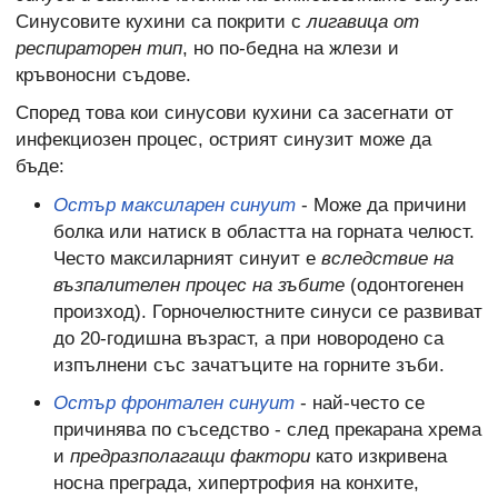
Синусовите кухини са покрити с
лигавица от
респираторен тип
, но по-бедна на жлези и
кръвоносни съдове.
Според това кои синусови кухини са засегнати от
инфекциозен процес, острият синузит може да
бъде:
Остър максиларен синуит
- Може да причини
болка или натиск в областта на горната челюст.
Често максиларният синуит е
вследствие на
възпалителен процес на зъбите
(одонтогенен
произход). Горночелюстните синуси се развиват
до 20-годишна възраст, а при новородено са
изпълнени със зачатъците на горните зъби.
Остър фронтален синуит
- най-често се
причинява по съседство - след прекарана хрема
и
предразполагащи фактори
като изкривена
носна преграда, хипертрофия на конхите,