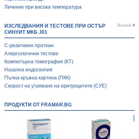
Лечение при висока температура
Всички
ИЗСЛЕДВАНИЯ И ТЕСТОВЕ ПРИ ОСТЪР
СИНУИТ МКБ J01
C-реактивен протеин
Алергологични тестове
Компютърна томография (КТ)
Назална ендоскопия
Пълна кръвна картина (ПКК)
Скорост на утаяване на еритроцитите (СУЕ)
ПРОДУКТИ ОТ FRAMAR.BG
Т