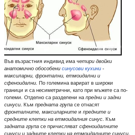
Във възрастния индивид има
четири двойки
анатомично обособени
синусови кухини
-
максиларни, фронтални, етмоидални и
сфеноидални
. По големина варират в широки
граници и са несиметрични, като при мъжете са по-
големи. Отделно са разделени на
предни и задни
синуси
. Към
предната група
се отнасят
фронталните, максиларните
и
предните и
средните клетки на етмоидалния синус
. Към
задната група
се причисляват
сфеноидалните
синуси и задните клетки на етмоидалните синуси
.