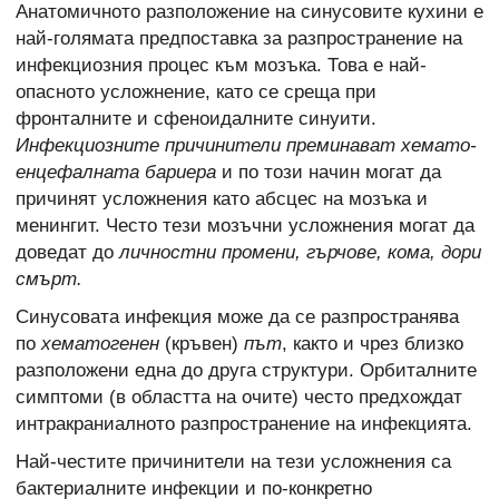
Анатомичното разположение на синусовите кухини е
най-голямата предпоставка за разпространение на
инфекциозния процес към мозъка. Това е най-
опасното усложнение, като се среща при
фронталните и сфеноидалните синуити.
Инфекциозните причинители преминават хемато-
енцефалната бариера
и по този начин могат да
причинят усложнения като абсцес на мозъка и
менингит. Често тези мозъчни усложнения могат да
доведат до
личностни промени, гърчове, кома, дори
смърт.
Синусовата инфекция може да се разпространява
по
хематогенен
(кръвен)
път
, както и чрез близко
разположени една до друга структури. Орбиталните
симптоми (в областта на очите) често предхождат
интракраниалното разпространение на инфекцията.
Най-честите причинители на тези усложнения са
бактериалните инфекции и по-конкретно