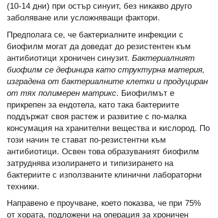
(10-14 дни) при остър синуит, без никакво друго
заболяване или усложняващи фактори.
Предполага се, че бактериалните инфекции с
биофилм могат да доведат до резистентен към
антибиотици хроничен синузит.
Бактериалният
биофилм се дефинира като структурна материя,
изградена от бактериалните клетки и продуциран
от тях полимерен матрикс
. Биофилмът е
прикрепен за ендотела, като така бактериите
поддържат своя растеж и развитие с по-малка
консумация на хранителни вещества и кислород. По
този начин те стават по-резистентни към
антибиотици. Освен това образуваният биофилм
затруднява изолирането и типизирането на
бактериите с използваните клинични лабораторни
техники.
Направено е проучване, което показва, че при 75%
от хората, подложени на операция за хроничен