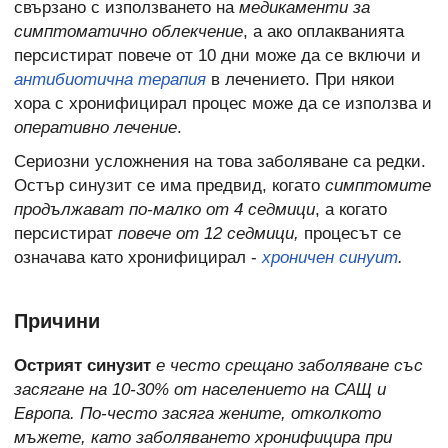
свързано с използването на
медикаменти за
симптоматично облекчение
, а ако оплакванията
персистират повече от 10 дни може да се включи и
антибиотична терапия
в лечението. При някои
хора с хронифицирал процес може да се използва и
оперативно лечение
.
Сериозни усложнения на това заболяване са редки.
Остър синузит се има предвид, когато
симптомите
продължават по-малко от 4 седмици
, а когато
персистират
повече от 12 седмици,
процесът се
означава като хронифицирал -
хроничен синуит
.
Причини
Острият синузит
е често срещано заболяване със
засягане на 10-30% от населението на САЩ и
Европа. По-често засяга жените, отколкото
мъжете, като заболяването хронифицира при