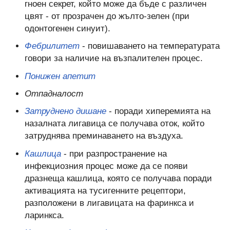
гноен секрет, който може да бъде с различен
цвят - от прозрачен до жълто-зелен (при
одонтогенен синуит).
Фебрилитет
- повишаването на температурата
говори за наличие на възпалителен процес.
Понижен апетит
Отпадналост
Затруднено дишане
- поради хиперемията на
назалната лигавица се получава оток, който
затруднява преминаването на въздуха.
Кашлица
- при разпространение на
инфекциозния процес може да се появи
дразнеща кашлица, която се получава поради
активацията на тусигенните рецептори,
разположени в лигавицата на фаринкса и
ларинкса.