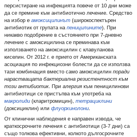
персистиране на инфекцията повече от 10 дни може
да се премине към антибиотично лечение. Средство
на избор е
амоксицилинът
(широкоспектърен
антибиотик от групата на
пеницилините
). При
никакво подобрение в състоянието при 7-дневно
лечение с амоксицилина се преминава към
използването на
амоксицилин с клавуланова
киселин. От 2012 г. е прието от Американската
асоциация по инфекциозни болести да се използва
тази комбинация вместо само амоксицилин
поради
нарастващата бактериална резистентност към
този антибиотик
. При
алергия
към пеницилинови
антибиотици се пристъпва към употреба на
макролиди
(кларитромицин),
тетрациклини
(доксициклин) или
флуорхинолони
.
От клинични наблюдения е направен извода, че
краткосрочните лечения с антибиотици (3-7 дни) са
също толкова ефективни, колкото дългосрочните