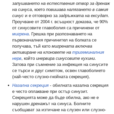
запушването на естествения отвор за дренаж
на синуса
, което
повишава налягането в самия
синус
и е отговорно за
задръжката на ексудат
.
Проучване от 2004 г. всъщност доказва, че 90%
от синусовите главоболия са причинени от
мигрена
. Грешка при разпознаването на
първоначалния причинител на болката се
получава, тъй като
мигрената включва
активиране на клоновете на
тригеминалния
нерв
, който
инервира синусовите кухини
.
Затова при съмнение за инфекция на синусите
се търси и друг симптом, освен главоболието
(най-често слузно-гнойната секреция).
Назална секреция
- обилната назална секреция
е често оплакване при остър синузит.
Секрецията може да бъде обилна, ако не е
нарушен дренажът на синуса. Болните
съобщават за изтичане на слузен или слузно-