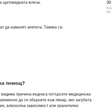
а щитовидната жлеза.
30
Ком
06 
т да намалят апетита. Такива са:
ска помощ?
з видима причина веднага потърсете медицинска
ременно да се обърнете към лекар, ако загубата
сия, алкохолна зависимост или хранително