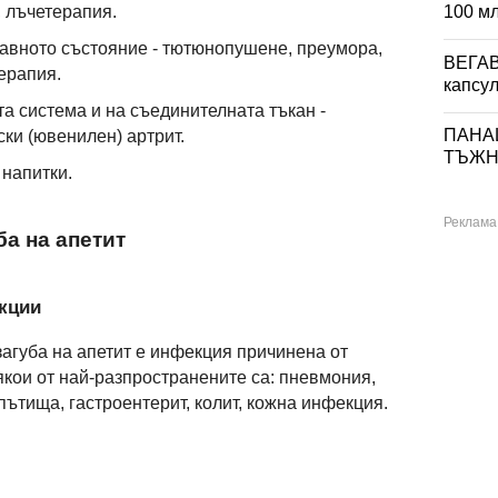
, лъчетерапия.
100 м
авното състояние - тютюнопушене, преумора,
ВЕГА
ерапия.
капсул
а система и на съединителната тъкан -
ПАНА
ки (ювенилен) артрит.
ТЪЖНИ
 напитки.
ба на апетит
кции
загуба на апетит е инфекция причинена от
якои от най-разпространените са: пневмония,
ътища, гастроентерит, колит, кожна инфекция.