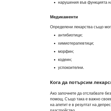
нарушения във функцията н
Медикаменти
Определени лекарства също мога
антибиотици;
химиотерапевтици;
морфин;
кодеин;
успокоителни.
Кога да потърсим лекар
Ако започнете да отслабвате бе
помощ. Също така е важно своев
на апетит е в резултат на депре
разстройство.