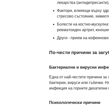
лекарства (антидепресанти)
Фактори, влияещи върху здр
стресово състояние, химиот
Болести на костно-мускулнат
ревматоиден артрит, юношес
Други - прием на кофеинови
По-чести причини за загу
Бактериални и вирусни инфе
Една от най-честите причини за 
бактерии, вируси или гъбички. Н
инфекция на горните дихателни п
Психологически причини