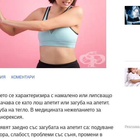
ФИЯ
КОМЕНТАРИ
оето се характеризира с намалено или липсващо
ачава се като лош апетит или загуба на апетит.
уба на тегло. В медицината нежеланието за
анорексия.
явят заедно със загубата на апетит са: подуване
мора, слабост, проблеми със съня, промени в