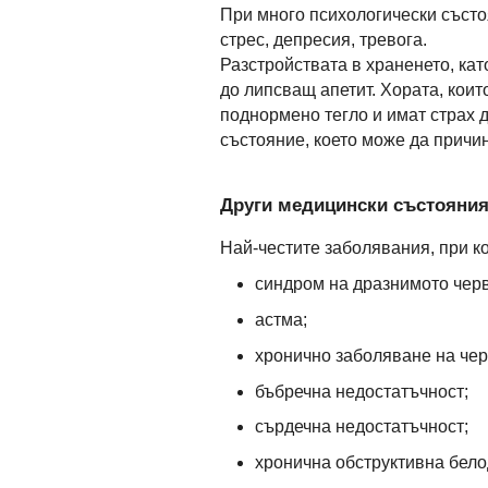
При много психологически състо
стрес, депресия, тревога.
Разстройствата в храненето, ка
до липсващ апетит. Хората, коит
поднормено тегло и имат страх 
състояние, което може да причи
Други медицински състояни
Най-честите заболявания, при ко
синдром на дразнимото черв
астма;
хронично заболяване на чер
бъбречна недостатъчност;
сърдечна недостатъчност;
хронична обструктивна бело