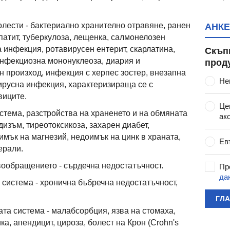
лести - бактериално хранително отравяне, ранен
АНКЕ
атит, туберкулоза, лещенка, салмонелозен
 инфекция, ротавирусен ентерит, скарлатина,
Скъп
инфекциозна мононуклеоза, диария и
прод
н произход, инфекция с херпес зостер, внезапна
Не
вирусна инфекция, характеризираща се с
виците.
Це
стема, разстройства на храненето и на обмяната
ак
изъм, тиреотоксикоза, захарен диабет,
имък на магнезий, недоимък на цинк в храната,
Ев
ерали.
вообращението - сърдечна недостатъчност.
Пр
да
 система - хронична бъбречна недостатъчност,
ГЛ
та система - малабсорбция, язва на стомаха,
а, апендицит, цироза, болест на Крон (Crohn's