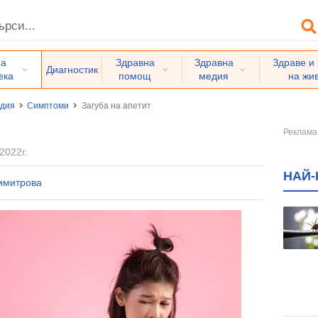
на
Здравна
Здравна
Здраве и
Диагностик
ека
помощ
медия
на жи
едия
Симптоми
Загуба на апетит
2022г.
НАЙ-
имитрова