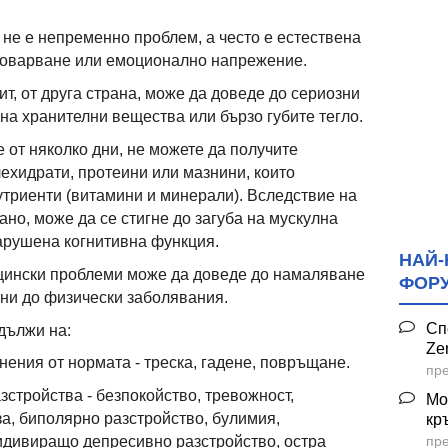
 не е непременно проблем, а често е естествена
товарване или емоционално напрежение.
т, от друга страна, може да доведе до сериозни
на хранителни вещества или бързо губите тегло.
 от няколко дни, не можете да получите
ехидрати, протеини или мазнини, които
утриенти (витамини и минерали). Вследствие на
ано, може да се стигне до загуба на мускулна
арушена когнитивна функция.
НАЙ-
цински проблеми може да доведе до намаляване
ФОР
чни до физически заболявания.
Сп
дължи на:
Ze
нения от нормата - треска, гадене, повръщане.
пре
зстройства - безпокойство, тревожност,
Мо
а, биполярно разстройство, булимия,
кр
пре
идивиращо депресивно разстройство, остра