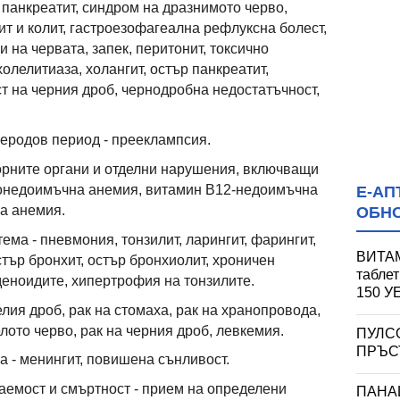
я, панкреатит, синдром на дразнимото черво,
т и колит, гастроезофагеална рефлуксна болест,
и на червата, запек, перитонит, токсично
олелитиаза, холангит, остър панкреатит,
ст на черния дроб, чернодробна недостатъчност,
еродов период - прееклампсия.
орните органи и отделни нарушения, включващи
онедоимъчна анемия, витамин B12-недоимъчна
Е-АП
а анемия.
ОБН
ема - пневмония, тонзилит, ларингит, фарингит,
ВИТАМ
стър бронхит, остър бронхиолит, хроничен
табле
деноидите, хипертрофия на тонзилите.
150 
лия дроб, рак на стомаха, рак на хранопровода,
елото черво, рак на черния дроб, левкемия.
ПУЛС
ПРЪСТ
а - менингит, повишена сънливост.
емост и смъртност - прием на определени
ПАНА