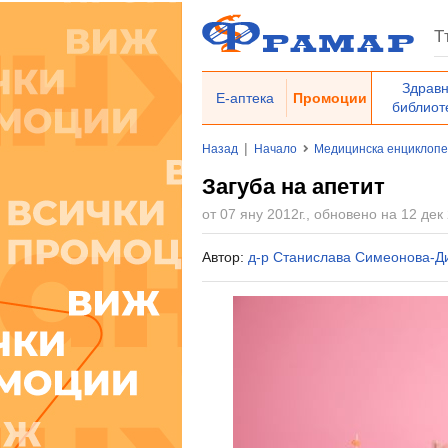
Здрав
Е-аптека
Промоции
библиот
|
Назад
Начало
Медицинска енциклоп
Загуба на апетит
от 07 яну 2012г., обновено на 12 дек 
Автор:
д-р Станислава Симеонова-Д