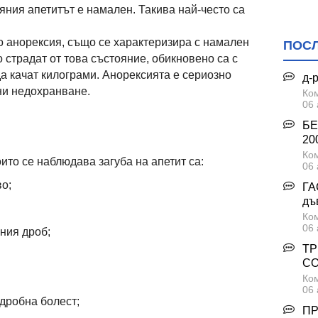
яния апетитът е намален. Такива най-често са
то анорексия, също се характеризира с намален
ПОС
о страдат от това състояние, обикновено са с
да качат килограми. Анорексията е сериозно
д-
ни недохранване.
Ком
06 
БЕ
я
200
Ком
ито се наблюдава загуба на апетит са:
06 
о;
ГА
дъ
Ком
06 
ния дроб;
ТР
С
Ком
06 
дробна болест;
ПР