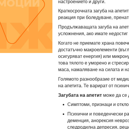
настроението и други.
Краткосрочната загуба на апетит
реакция при боледуване, прена
Продължаващата загуба на апети
усложнения, ако имате недостиг 
Когато не приемате храна повече
достатъчно макроелементи (въгл
осигуряват енергия) или микрон
това тялото е уморено и стресир
маса, намаляване на силата и н
Голямото разнообразие от меди
на апетита. Те варират от психи
Загубата на апетит
може да се 
Симптоми, признаци и откло
Психични и поведенчески ра
деменция, анорексия невроз
следродилна депресия, рец