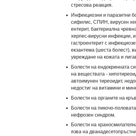
стресова реакция.
Инфекциозни и паразитни бо
сифилис, СПИН, вирусен хеп
ентерит, бактериална чревна
херпес-вирусни инфекции, 
гастроентерит с инфекциозе
екзантема (шеста болест), 
увреждане на кожата и лига
Болести на ендокринната си
на веществата - хипотиреоид
автоимунен тиреоидит, недо
недостиг на витамини и мин
Болести на органите на кръ
Болести на пикочо-половата
нефрозен синдром.
Болести на храносмилателна
язва на дванадесетопръстник