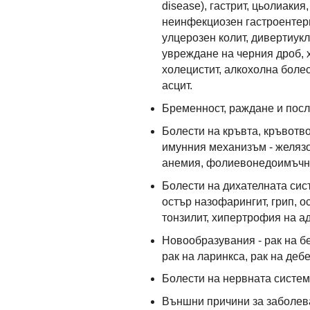
disease), гастрит, цьолиаки
неинфекциозен гастроентери
улцерозен колит, дивертиукл
увреждане на черния дроб, х
холецистит, алкохолна боле
асцит.
Бременност, раждане и посл
Болести на кръвта, кръвотв
имунния механизъм - желяз
анемия, фолиевонедоимъчн
Болести на дихателната сист
остър назофарингит, грип, о
тонзилит, хипертрофия на а
Новообразувания - рак на бе
рак на ларинкса, рак на деб
Болести на нервната систем
Външни причини за заболева