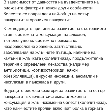
В зависимост от давността на въздействието на
рисковите фактори и някои други особености
болестта се подразделя най-общо на остър
панкреатит и хроничен панкреатит.
Към водещите причини за развитие на състоянието
стоят системната консумация на алкохол,
тютюнопушене, системно преяждане,
нездравословно хранене, затлъстяване,
заболявания на жлъчните пътища, наличие на
камъни в жлъчката (холелитиаза), продължителна
терапия с определени лекарства (например
антибиотици, кортикостероиди, някои
обезболяващи), вирусни инфекции, аномалии и
неоплазми в панкреаса и други.
Водещите рискови фактори за развитието на остър
панкреатит включват системна алкохолна
консумация и жлъчнокаменна болест (холелитиаза),
като най-честите прояви включват болка в горната