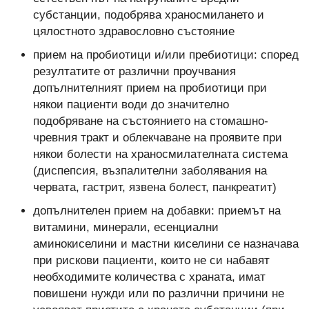
субстанции, подобрява храносмилането и
цялостното здравословно състояние
прием на пробиотици и/или пребиотици: според
резултатите от различни проучвания
допълнителният прием на пробиотици при
някои пациенти води до значително
подобряване на състоянието на стомашно-
чревния тракт и облекчаване на проявите при
някои болести на храносмилателната система
(диспепсия, възпалителни заболявания на
червата, гастрит, язвена болест, панкреатит)
допълнителен прием на добавки: приемът на
витамини, минерали, есенциални
аминокиселини и мастни киселини се назначава
при рискови пациенти, които не си набавят
необходимите количества с храната, имат
повишени нужди или по различни причини не