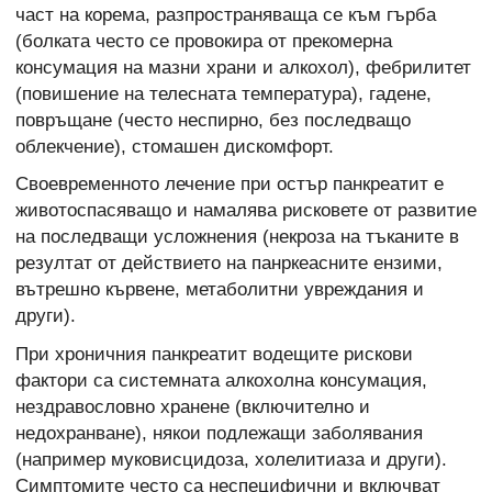
част на корема, разпространяваща се към гърба
(болката често се провокира от прекомерна
консумация на мазни храни и алкохол), фебрилитет
(повишение на телесната температура), гадене,
повръщане (често неспирно, без последващо
облекчение), стомашен дискомфорт.
Своевременното лечение при остър панкреатит е
животоспасяващо и намалява рисковете от развитие
на последващи усложнения (некроза на тъканите в
резултат от действието на панркеасните ензими,
вътрешно кървене, метаболитни увреждания и
други).
При хроничния панкреатит водещите рискови
фактори са системната алкохолна консумация,
нездравословно хранене (включително и
недохранване), някои подлежащи заболявания
(например муковисцидоза, холелитиаза и други).
Симптомите често са неспецифични и включват