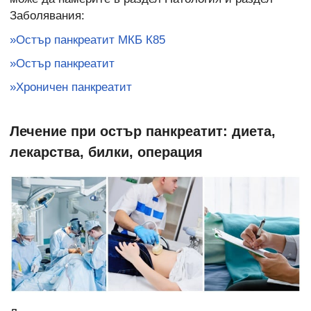
Заболявания:
»Остър панкреатит МКБ К85
»Остър панкреатит
»Хроничен панкреатит
Лечение при остър панкреатит: диета,
лекарства, билки, операция