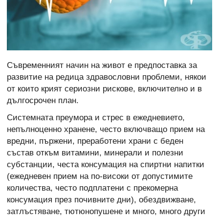
Съвременният начин на живот е предпоставка за
развитие на редица здравословни проблеми, някои
от които крият сериозни рискове, включително и в
дългосрочен план.
Системната преумора и стрес в ежедневието,
непълноценно хранене, често включващо прием на
вредни, пържени, преработени храни с беден
състав откъм витамини, минерали и полезни
субстанции, честа консумация на спиртни напитки
(ежедневен прием на по-високи от допустимите
количества, често подплатени с прекомерна
консумация през почивните дни), обездвижване,
затлъстяване, тютюнопушене и много, много други