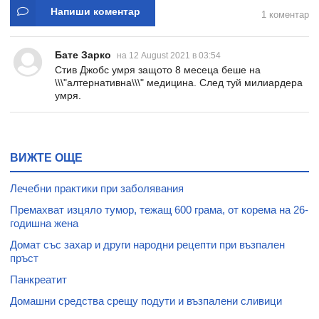
Напиши коментар
1 коментар
Бате Зарко
на 12 August 2021 в 03:54
Стив Джобс умря защото 8 месеца беше на
\\\"алтернативна\\\" медицина. След туй милиардера
умря.
ВИЖТЕ ОЩЕ
Лечебни практики при заболявания
Премахват изцяло тумор, тежащ 600 грама, от корема на 26-
годишна жена
Домат със захар и други народни рецепти при възпален
пръст
Панкреатит
Домашни средства срещу подути и възпалени сливици