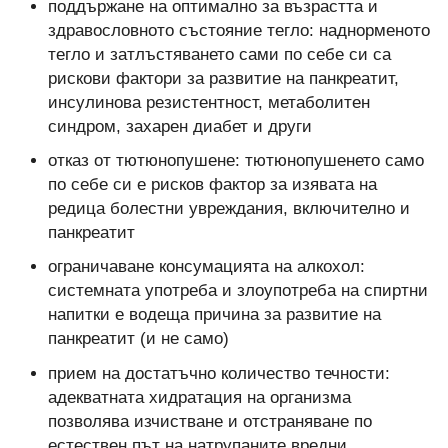
поддържане на оптимално за възрастта и
здравословното състояние тегло: наднорменото
тегло и затлъстяването сами по себе си са
рискови фактори за развитие на панкреатит,
инсулинова резистентност, метаболитен
синдром, захарен диабет и други
отказ от тютюнопушене: тютюнопушенето само
по себе си е рисков фактор за изявата на
редица болестни увреждания, включително и
панкреатит
ограничаване консумацията на алкохол:
системната употреба и злоупотреба на спиртни
напитки е водеща причина за развитие на
панкреатит (и не само)
прием на достатъчно количество течности:
адекватната хидратация на организма
позволява изчистване и отстраняване по
естествен път на натрупаните вредни