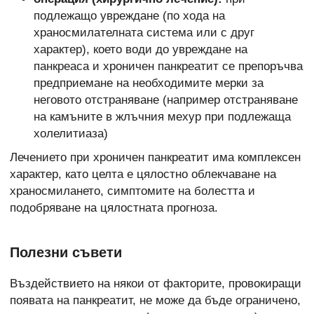
подлежащо увреждане (по хода на
храносмилателната система или с друг
характер), което води до увреждане на
панкреаса и хроничен панкреатит се препоръчва
предприемане на необходимите мерки за
неговото отстраняване (например отстраняване
на камъните в жлъчния мехур при подлежаща
холелитиаза)
Лечението при хроничен панкреатит има комплексен
характер, като целта е цялостно облекчаване на
храносмилането, симптомите на болестта и
подобряване на цялостната прогноза.
Полезни съвети
Въздействието на някои от факторите, провокиращи
появата на панкреатит, не може да бъде ограничено,