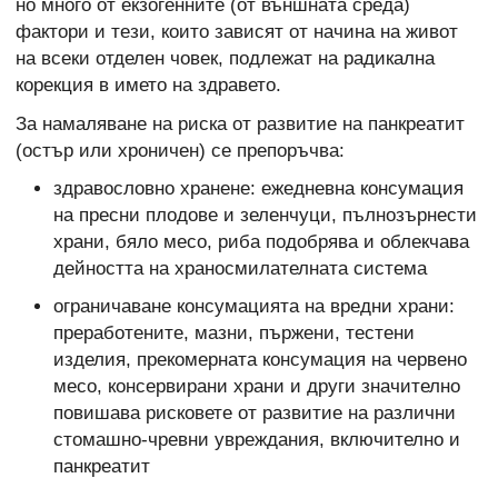
но много от екзогенните (от външната среда)
фактори и тези, които зависят от начина на живот
на всеки отделен човек, подлежат на радикална
корекция в името на здравето.
За намаляване на риска от развитие на панкреатит
(остър или хроничен) се препоръчва:
здравословно хранене: ежедневна консумация
на пресни плодове и зеленчуци, пълнозърнести
храни, бяло месо, риба подобрява и облекчава
дейността на храносмилателната система
ограничаване консумацията на вредни храни:
преработените, мазни, пържени, тестени
изделия, прекомерната консумация на червено
месо, консервирани храни и други значително
повишава рисковете от развитие на различни
стомашно-чревни увреждания, включително и
панкреатит