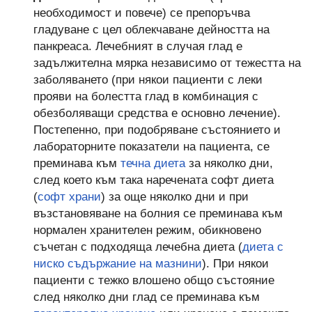
необходимост и повече) се препоръчва
гладуване с цел облекчаване дейността на
панкреаса. Лечебният в случая глад е
задължителна мярка независимо от тежестта на
заболяването (при някои пациенти с леки
прояви на болестта глад в комбинация с
обезболяващи средства е основно лечение).
Постепенно, при подобряване състоянието и
лабораторните показатели на пациента, се
преминава към
течна диета
за няколко дни,
след което към така наречената софт диета
(
софт храни
) за още няколко дни и при
възстановяване на болния се преминава към
нормален хранителен режим, обикновено
съчетан с подходяща лечебна диета (
диета с
ниско съдържание на мазнини
). При някои
пациенти с тежко влошено общо състояние
след няколко дни глад се преминава към