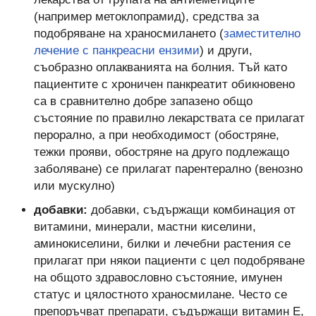
(например метоклопрамид), средства за
подобряване на храносмилането (
заместително
лечение с панкреасни ензими
) и други,
съобразно оплакванията на болния. Тъй като
пациентите с хроничен панкреатит обикновено
са в сравнително добре запазено общо
състояние по правилно лекарствата се прилагат
перорално, а при необходимост (обостряне,
тежки прояви, обостряне на друго подлежащо
заболяване) се прилагат парентерално (венозно
или мускулно)
добавки:
добавки, съдържащи комбинация от
витамини, минерали, мастни киселини,
аминокиселини, билки и лечебни растения се
прилагат при някои пациенти с цел подобряване
на общото здравословно състояние, имунен
статус и цялостното храносмилане. Често се
препоръчват препарати, съдържащи витамин Е,