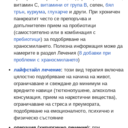
витамин С,
витамини от група В
, селен,
бял
трън
,
куркума
,
глухарче
и други. При хроничен
панкреатит често се препоръчва и
допълнителен прием на пробиотици
(самостоятелно или в комбинация с
пребиотици
) за подобряване на
храносмилането. Полезна информация може да
намерите в раздел Лечения (
8 добавки при
проблеми с храносмилането
)
лайфстайл лечение
:
този вид терапия включва
цялостно подобряване на начина на живот,
ограничаване и свеждане до минимум на
вредните навици (тютюнопушене, алкохолна
консумация, прием на наркотични вещества),
ограничаване на стреса и преумората,
подобряване на емоционалното, психично и
физическо състояние
операция (хирургично лечение):
при