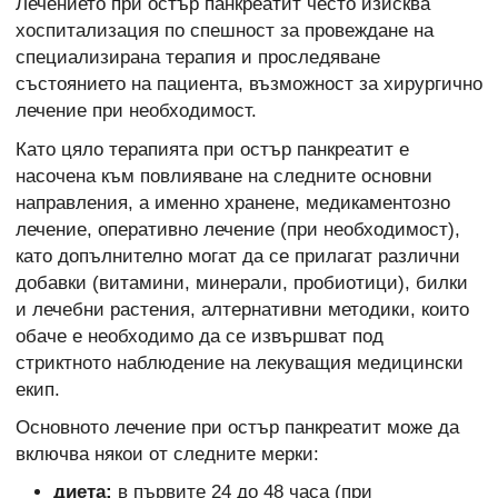
Лечението при остър панкреатит често изисква
хоспитализация по спешност за провеждане на
специализирана терапия и проследяване
състоянието на пациента, възможност за хирургично
лечение при необходимост.
Като цяло терапията при остър панкреатит е
насочена към повлияване на следните основни
направления, а именно хранене, медикаментозно
лечение, оперативно лечение (при необходимост),
като допълнително могат да се прилагат различни
добавки (витамини, минерали, пробиотици), билки
и лечебни растения, алтернативни методики, които
обаче е необходимо да се извършват под
стриктното наблюдение на лекуващия медицински
екип.
Основното лечение при остър панкреатит може да
включва някои от следните мерки:
диета:
в първите 24 до 48 часа (при