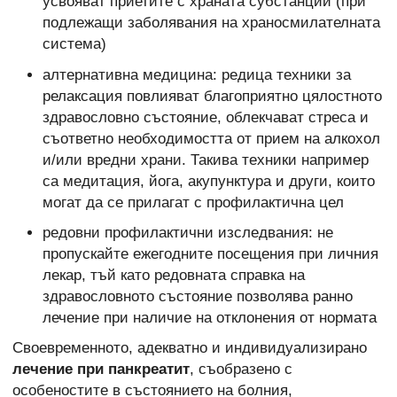
усвояват приетите с храната субстанции (при
подлежащи заболявания на храносмилателната
система)
алтернативна медицина: редица техники за
релаксация повлияват благоприятно цялостното
здравословно състояние, облекчават стреса и
съответно необходимостта от прием на алкохол
и/или вредни храни. Такива техники например
са медитация, йога, акупунктура и други, които
могат да се прилагат с профилактична цел
редовни профилактични изследвания: не
пропускайте ежегодните посещения при личния
лекар, тъй като редовната справка на
здравословното състояние позволява ранно
лечение при наличие на отклонения от нормата
Своевременното, адекватно и индивидуализирано
лечение при панкреатит
, съобразено с
особеностите в състоянието на болния,