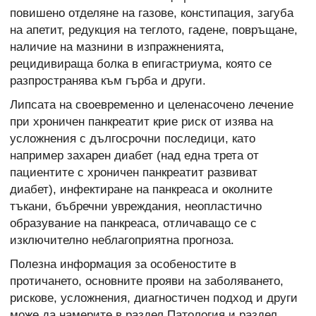
повишено отделяне на газове, констипация, загуба
на апетит, редукция на теглото, гадене, повръщане,
наличие на мазнини в изпражненията,
рецидивираща болка в епигастриума, която се
разпространява към гърба и други.
Липсата на своевременно и целенасочено лечение
при хроничен панкреатит крие риск от изява на
усложнения с дългосрочни последици, като
например захарен диабет (над една трета от
пациентите с хроничен панкреатит развиват
диабет), инфектиране на панкреаса и околните
тъкани, бъбречни увреждания, неопластично
образувание на панкреаса, отличаващо се с
изключително неблагоприятна прогноза.
Полезна информация за особеностите в
протичането, основните прояви на заболяването,
рискове, усложнения, диагностичен подход и други
може да намерите в раздел Патология и раздел