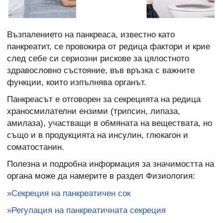
Възпалението на панкреаса, известно като
панкреатит, се провокира от редица фактори и крие
след себе си сериозни рискове за цялостното
здравословно състояние, във връзка с важните
функции, които изпълнява органът.
Панкреасът е отговорен за секрецията на редица
храносмилателни ензими (трипсин, липаза,
амилаза), участващи в обмяната на веществата, но
също и в продукцията на инсулин, глюкагон и
соматостанин.
Полезна и подробна информация за значимостта на
органа може да намерите в раздел Физиология:
»Секреция на панкреатичен сок
»Регулация на панкреатичната секреция