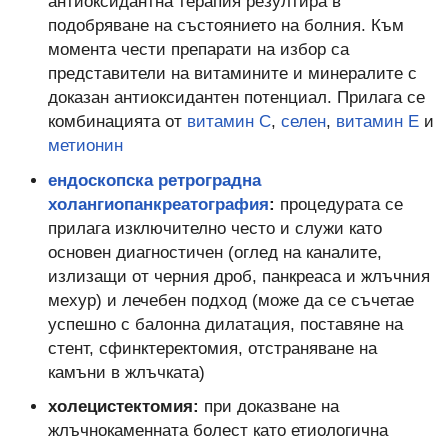
антиоксидантна терапия резултира в
подобряване на състоянието на болния. Към
момента чести препарати на избор са
представители на витамините и минералите с
доказан антиоксидантен потенциал. Прилага се
комбинацията от
витамин С
,
селен
,
витамин Е
и
метионин
ендоскопска ретроградна
холангиопанкреатография
:
процедурата се
прилага изключително често и служи като
основен диагностичен (оглед на каналите,
излизащи от черния дроб, панкреаса и жлъчния
мехур) и лечебен подход (може да се съчетае
успешно с балонна дилатация, поставяне на
стент, сфинктеректомия, отстраняване на
камъни в жлъчката)
холецистектомия:
при доказване на
жлъчнокаменната болест като етиологична