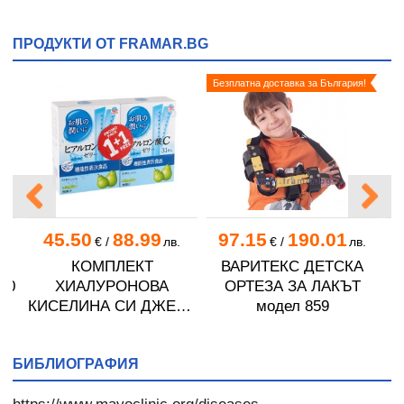
ПРОДУКТИ ОТ FRAMAR.BG
Безплатна доставка за България!
45.50
88.99
97.15
190.01
€
/
лв.
€
/
лв.
КОМПЛЕКТ
ВАРИТЕКС ДЕТСКА
20
ХИАЛУРОНОВА
ОРТЕЗА ЗА ЛАКЪТ
КИСЕЛИНА СИ ДЖЕЛИ
модел 859
желирани стика 2 кутии
* 31
БИБЛИОГРАФИЯ