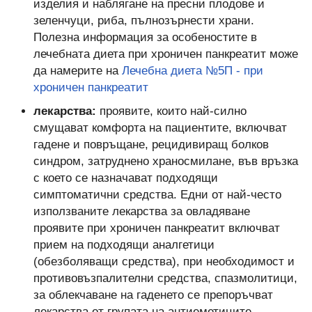
изделия и наблягане на пресни плодове и
зеленчуци, риба, пълнозърнести храни.
Полезна информация за особеностите в
лечебната диета при хроничен панкреатит може
да намерите на
Лечебна диета №5П - при
хроничен панкреатит
лекарства:
проявите, които най-силно
смущават комфорта на пациентите, включват
гадене и повръщане, рецидивиращ болков
синдром, затруднено храносмилане, във връзка
с което се назначават подходящи
симптоматични средства. Едни от най-често
използваните лекарства за овладяване
проявите при хроничен панкреатит включват
прием на подходящи аналгетици
(обезболяващи средства), при необходимост и
противовъзпалителни средства, спазмолитици,
за облекчаване на гаденето се препоръчват
лекарства от групата на антиеметиците