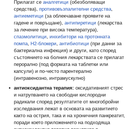
Прилагат се
аналгетици
(обезболяващи
средства),
противовъзпалителни средства
,
антиеметици
(за облекчаване проявите на
гадене и повръщане),
антипиретици
(лекарства
за лечение при висока температура),
спазмолитици
,
инхибитори на протонната
помпа
,
Н2-блокери
,
антибиотици
(при данни за
бактериална инфекция) и други, като според
състоянието на болния лекарствата се прилагат
перорално (под формата на таблетки или
капсули) и по-често парентерално
(интравенозно, интрамускулно)
антиоксидантна терапия:
оксидативният стрес
и натрупването на свободни кислородни
радикали според резултатите от многобройни
изследвания лежат в основата на развитието
както на острия, така и на хроничния панкреатит,
поради което приложението на подходяща