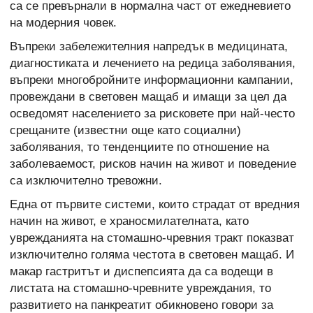
са се превърнали в нормална част от ежедневието
на модерния човек.
Въпреки забележителния напредък в медицината,
диагностиката и лечението на редица заболявания,
въпреки многобройните информационни кампании,
провеждани в световен мащаб и имащи за цел да
осведомят населението за рисковете при най-често
срещаните (известни още като социални)
заболявания, то тенденциите по отношение на
заболеваемост, рисков начин на живот и поведение
са изключително тревожни.
Една от първите системи, които страдат от вредния
начин на живот, е храносмилателната, като
уврежданията на стомашно-чревния тракт показват
изключително голяма честота в световен мащаб. И
макар гастритът и диспепсията да са водещи в
листата на стомашно-чревните увреждания, то
развитието на панкреатит обикновено говори за