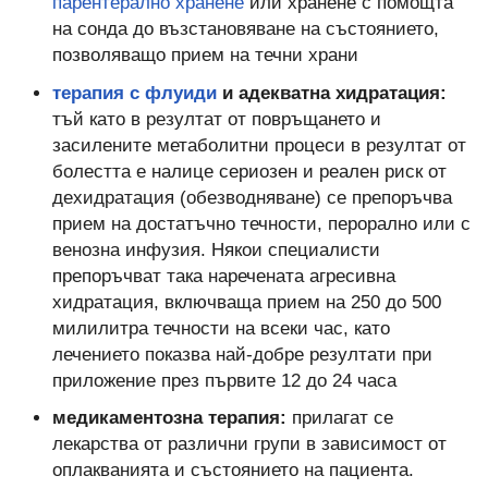
парентерално хранене
или хранене с помощта
на сонда до възстановяване на състоянието,
позволяващо прием на течни храни
терапия с флуиди
и адекватна хидратация:
тъй като в резултат от повръщането и
засилените метаболитни процеси в резултат от
болестта е налице сериозен и реален риск от
дехидратация (обезводняване) се препоръчва
прием на достатъчно течности, перорално или с
венозна инфузия. Някои специалисти
препоръчват така наречената агресивна
хидратация, включваща прием на 250 до 500
милилитра течности на всеки час, като
лечението показва най-добре резултати при
приложение през първите 12 до 24 часа
медикаментозна терапия:
прилагат се
лекарства от различни групи в зависимост от
оплакванията и състоянието на пациента.