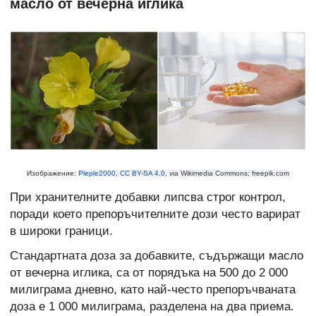
масло от вечерна иглика
Изображение:
Pleple2000
,
CC BY-SA 4.0
, via Wikimedia Commons; freepik.com
При хранителните добавки липсва строг контрол,
поради което препоръчителните дози често варират
в широки граници.
Стандартната доза за добавките, съдържащи масло
от вечерна иглика, са от порядъка на 500 до 2 000
милиграма дневно, като най-често препоръчваната
доза е 1 000 милиграма, разделена на два приема.