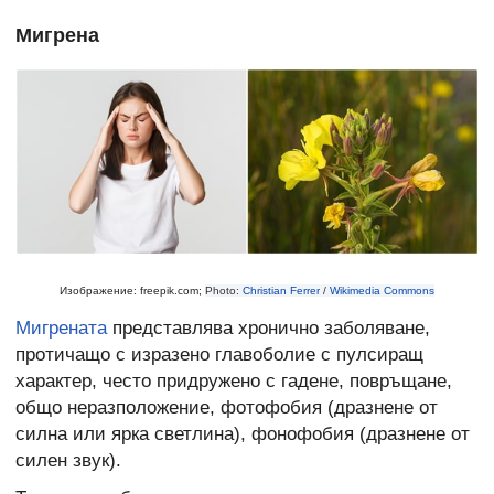
Мигрена
Изображение: freepik.com;
Photo:
Christian Ferrer
/
Wikimedia Commons
Мигрената
представлява хронично заболяване,
протичащо с изразено главоболие с пулсиращ
характер, често придружено с гадене, повръщане,
общо неразположение, фотофобия (дразнене от
силна или ярка светлина), фонофобия (дразнене от
силен звук).