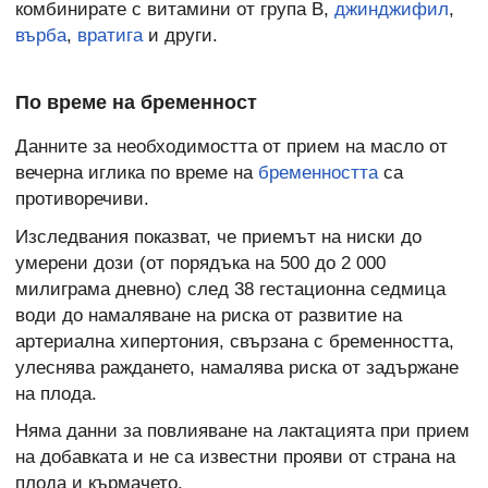
комбинирате с витамини от група В,
джинджифил
,
върба
,
вратига
и други.
По време на бременност
Данните за необходимостта от прием на масло от
вечерна иглика по време на
бременността
са
противоречиви.
Изследвания показват, че приемът на ниски до
умерени дози (от порядъка на 500 до 2 000
милиграма дневно) след 38 гестационна седмица
води до намаляване на риска от развитие на
артериална хипертония, свързана с бременността,
улеснява раждането, намалява риска от задържане
на плода.
Няма данни за повлияване на лактацията при прием
на добавката и не са известни прояви от страна на
плода и кърмачето.