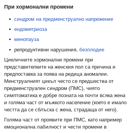
При хормонални промени
синдром на предменструално напрежение
ендометриоза
менопауза
репродуктивни нарушения,
безплодие
Цикличните хормонални промени при
представителките на женския пол са причина и
предпоставка за поява на редица аномалии.
Менструалният цикъл често се предшества от
предменструален синдром (ПМС), чиято
симптоматика е добре позната на почти всяка жена
и голяма част от мъжкото население (което е имало
честта да се сблъска с жена, страдаща от него).
Голяма част от проявите при ПМС, като например
емоционална лабилност и чести промени в