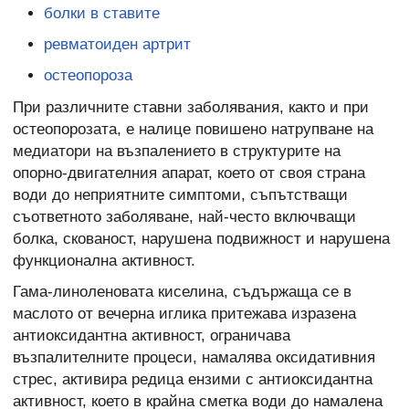
болки в ставите
ревматоиден артрит
остеопороза
При различните ставни заболявания, както и при
остеопорозата, е налице повишено натрупване на
медиатори на възпалението в структурите на
опорно-двигателния апарат, което от своя страна
води до неприятните симптоми, съпътстващи
съответното заболяване, най-често включващи
болка, скованост, нарушена подвижност и нарушена
функционална активност.
Гама-линоленовата киселина, съдържаща се в
маслото от вечерна иглика притежава изразена
антиоксидантна активност, ограничава
възпалителните процеси, намалява оксидативния
стрес, активира редица ензими с антиоксидантна
активност, което в крайна сметка води до намалена