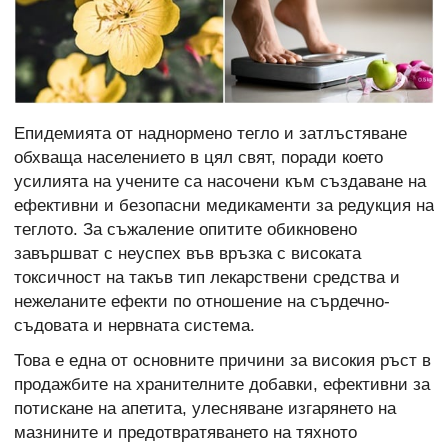
Епидемията от наднормено тегло и затлъстяване
обхваща населението в цял свят, поради което
усилията на учените са насочени към създаване на
ефективни и безопасни медикаменти за редукция на
теглото. За съжаление опитите обикновено
завършват с неуспех във връзка с високата
токсичност на такъв тип лекарствени средства и
нежеланите ефекти по отношение на сърдечно-
съдовата и нервната система.
Това е една от основните причини за високия ръст в
продажбите на хранителните добавки, ефективни за
потискане на апетита, улесняване изгарянето на
мазнините и предотвратяването на тяхното