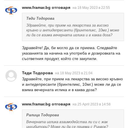
www.framar.bg отговаря
на 18 May 2023 в 22:55
Теди Тодорова
Здравейте, при прием на лекарства за високо
кръвно и антидепресанти (бринтеликс, 10мг.) може
ли да се взима вечерната иглика и в каква доза?
Здравейте! Да, би могло да се приема. Следвайте
указанията за начина на употреба и дозировката на
съответния продукт, който сте закупили.
Теди Тодорова
на 18 May 2023 в 21:04
Здравейте, при прием на лекарства за високо кръвно
и антидепресанти (бринтеликс, 10мг.) може ли да се
взима вечерната иглика и в каква доза?
www.framar.bg отговаря
на 25 April 2023 в 14:58
Ралица Тодорова
Вечерната иглика взаимодейства ли си с жак
инхибитори? Може ли да се приема с Ринвок?