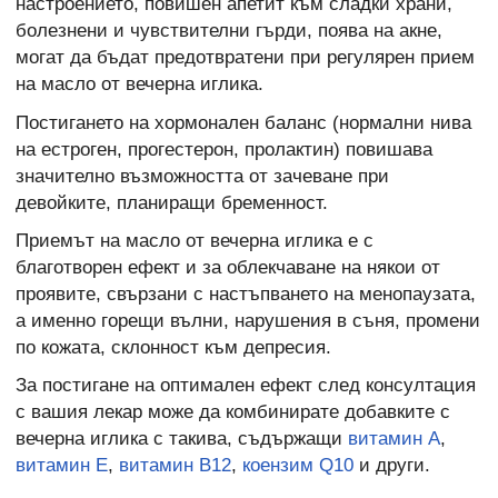
настроението, повишен апетит към сладки храни,
болезнени и чувствителни гърди, поява на акне,
могат да бъдат предотвратени при регулярен прием
на масло от вечерна иглика.
Постигането на хормонален баланс (нормални нива
на естроген, прогестерон, пролактин) повишава
значително възможността от зачеване при
девойките, планиращи бременност.
Приемът на масло от вечерна иглика е с
благотворен ефект и за облекчаване на някои от
проявите, свързани с настъпването на менопаузата,
а именно горещи вълни, нарушения в съня, промени
по кожата, склонност към депресия.
За постигане на оптимален ефект след консултация
с вашия лекар може да комбинирате добавките с
вечерна иглика с такива, съдържащи
витамин А
,
витамин Е
,
витамин В12
,
коензим Q10
и други.