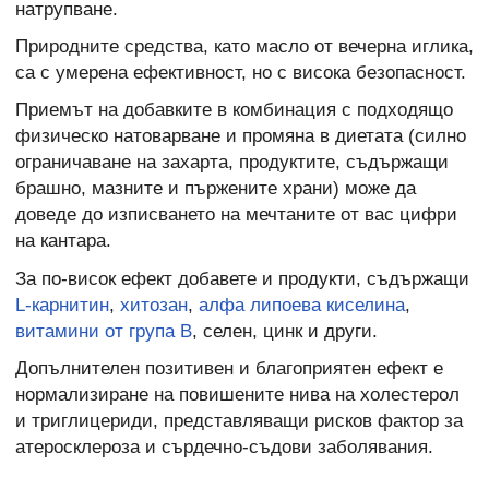
натрупване.
Природните средства, като масло от вечерна иглика,
са с умерена ефективност, но с висока безопасност.
Приемът на добавките в комбинация с подходящо
физическо натоварване и промяна в диетата (силно
ограничаване на захарта, продуктите, съдържащи
брашно, мазните и пържените храни) може да
доведе до изписването на мечтаните от вас цифри
на кантара.
За по-висок ефект добавете и продукти, съдържащи
L-карнитин
,
хитозан
,
алфа липоева киселина
,
витамини от група В
, селен, цинк и други.
Допълнителен позитивен и благоприятен ефект е
нормализиране на повишените нива на холестерол
и триглицериди, представляващи рисков фактор за
атеросклероза и сърдечно-съдови заболявания.