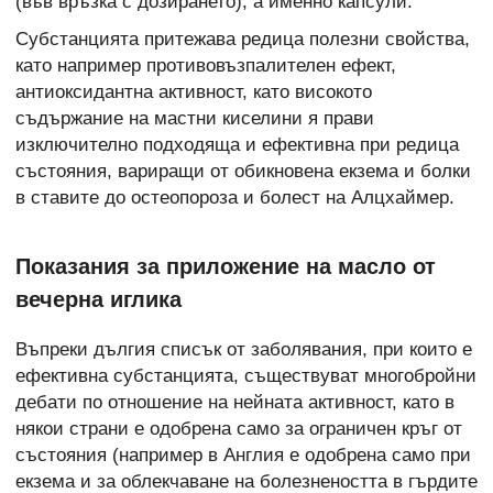
(във връзка с дозирането), а именно капсули.
Субстанцията притежава редица полезни свойства,
като например противовъзпалителен ефект,
антиоксидантна активност, като високото
съдържание на мастни киселини я прави
изключително подходяща и ефективна при редица
състояния, вариращи от обикновена екзема и болки
в ставите до остеопороза и болест на Алцхаймер.
Показания за приложение на масло от
вечерна иглика
Въпреки дългия списък от заболявания, при които е
ефективна субстанцията, съществуват многобройни
дебати по отношение на нейната активност, като в
някои страни е одобрена само за ограничен кръг от
състояния (например в Англия е одобрена само при
екзема и за облекчаване на болезнеността в гърдите