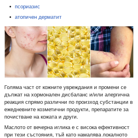
псориазис
атопичен дерматит
Голяма част от кожните увреждания и промени се
дължат на хормонален дисбаланс и/или алергична
реакция спрямо различни по произход субстанции в
ежедневните козметични продукти, препаратите за
почистване на кожата и други.
Маслото от вечерна иглика е с висока ефективност
при тези състояния, тъй като намалява локалното