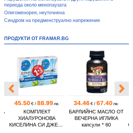
периода около менопаузата
Олигоменорея, неуточнена
Синдром на предменструално напрежение
ПРОДУКТИ ОТ FRAMAR.BG
45.50
88.99
34.46
67.40
.
€
/
лв.
€
/
лв.
ТА
КОМПЛЕКТ
БАРЛИЙНС МАСЛО ОТ
T
ХИАЛУРОНОВА
ВЕЧЕРНА ИГЛИКА
КИСЕЛИНА СИ ДЖЕЛИ
капсули * 60
О
желирани стика 2 кутии