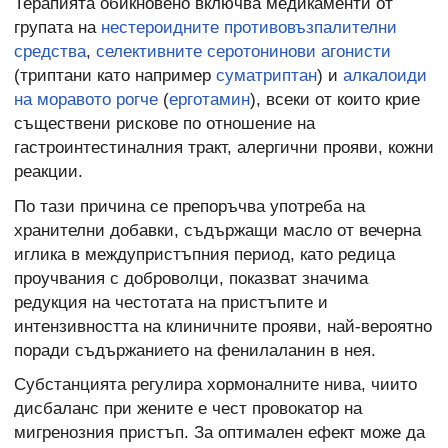
Терапията обикновено включва медикаменти от
групата на
нестероидните противовъзпалителни
средства
,
селективните серотонинови агонисти
(триптани като например
суматриптан
) и
алкалоиди
на моравото рогче
(
ерготамин
), всеки от които крие
съществени рискове по отношение на
гастроинтестиналния тракт, алергични прояви, кожни
реакции.
По тази причина се препоръчва употреба на
хранителни добавки, съдържащи масло от вечерна
иглика в междупристъпния период, като редица
проучвания с доброволци, показват значима
редукция на честотата на пристъпите и
интензивността на клиничните прояви, най-вероятно
поради съдържанието на фенилаланин в нея.
Субстанцията регулира хормоналните нива, чиито
дисбаланс при жените е чест провокатор на
мигренозния пристъп. За оптимален ефект може да