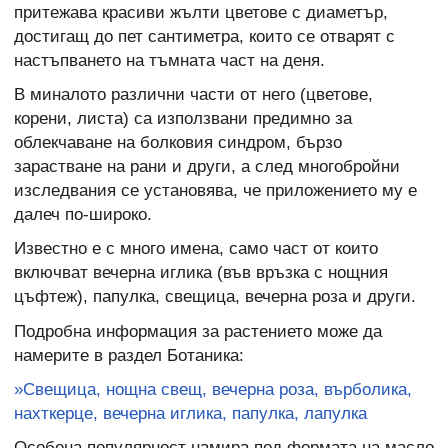
притежава красиви жълти цветове с диаметър,
достигащ до пет сантиметра, които се отварят с
настъпването на тъмната част на деня.
В миналото различни части от него (цветове,
корени, листа) са използвани предимно за
облекчаване на болковия синдром, бързо
зарастване на рани и други, а след многобройни
изследвания се установява, че приложението му е
далеч по-широко.
Известно е с много имена, само част от които
включват вечерна иглика (във връзка с нощния
цъфтеж), папулка, свещица, вечерна роза и други.
Подробна информация за растението може да
намерите в раздел Ботаника:
»Свещица, нощна свещ, вечерна роза, върболика,
нахткерце, вечерна иглика, папулка, лапулка
Особена популярност намира под формата на масло