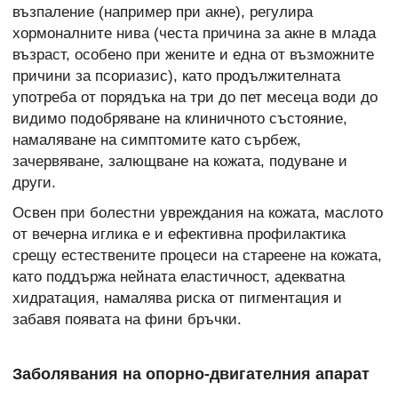
възпаление (например при акне), регулира
хормоналните нива (честа причина за акне в млада
възраст, особено при жените и една от възможните
причини за псориазис), като продължителната
употреба от порядъка на три до пет месеца води до
видимо подобряване на клиничното състояние,
намаляване на симптомите като сърбеж,
зачервяване, залющване на кожата, подуване и
други.
Освен при болестни увреждания на кожата, маслото
от вечерна иглика е и ефективна профилактика
срещу
естествените процеси на стареене на кожата,
като поддържа нейната еластичност, адекватна
хидратация, намалява риска от пигментация и
забавя появата на фини бръчки.
Заболявания на опорно-двигателния апарат