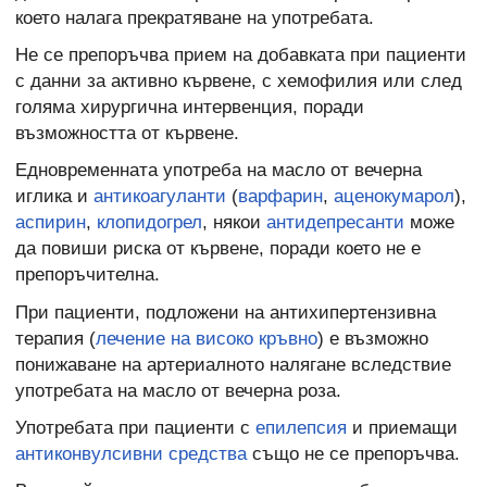
което налага прекратяване на употребата.
Не се препоръчва прием на добавката при пациенти
с данни за активно кървене, с хемофилия или след
голяма хирургична интервенция, поради
възможността от кървене.
Едновременната употреба на масло от вечерна
иглика и
антикоагуланти
(
варфарин
,
аценокумарол
),
аспирин
,
клопидогрел
, някои
антидепресанти
може
да повиши риска от кървене, поради което не е
препоръчителна.
При пациенти, подложени на антихипертензивна
терапия (
лечение на високо кръвно
) е възможно
понижаване на артериалното налягане вследствие
употребата на масло от вечерна роза.
Употребата при пациенти с
епилепсия
и приемащи
антиконвулсивни средства
също не се препоръчва.