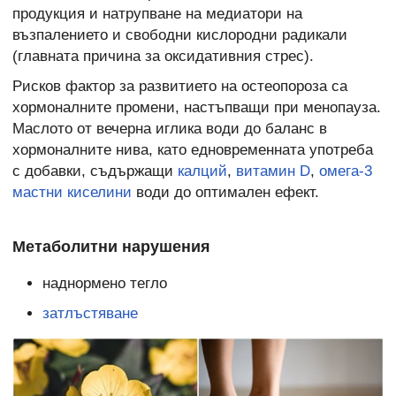
продукция и натрупване на медиатори на
възпалението и свободни кислородни радикали
(главната причина за оксидативния стрес).
Рисков фактор за развитието на остеопороза са
хормоналните промени, настъпващи при менопауза.
Маслото от вечерна иглика води до баланс в
хормоналните нива, като едновременната употреба
с добавки, съдържащи
калций
,
витамин D
,
омега-3
мастни киселини
води до оптимален ефект.
Метаболитни нарушения
наднормено тегло
затлъстяване