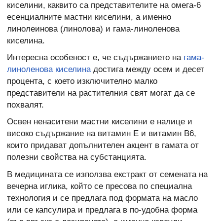
киселини, каквито са представителите на омега-6
есенциалните мастни киселини, а именно
линолеинова (линолова) и гама-линоленова
киселина.
Интересна особеност е, че съдържанието на
гама-
линоленова киселина
достига между осем и десет
процента, с което изключително малко
представители на растителния свят могат да се
похвалят.
Освен ненаситени мастни киселини е налице и
високо съдържание на витамин Е и витамин В6,
които придават допълнителен акцент в гамата от
полезни свойства на субстанцията.
В медицината се използва екстракт от семената на
вечерна иглика, който се пресова по специална
технология и се предлага под формата на масло
или се капсулира и предлага в по-удобна форма