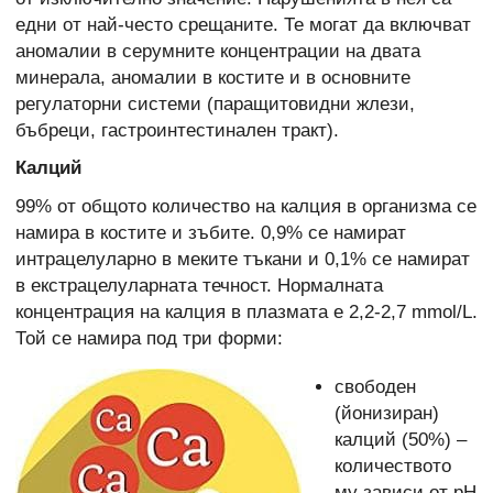
едни от най-често срещаните. Те могат да включват
аномалии в серумните концентрации на двата
минерала, аномалии в костите и в основните
регулаторни системи (паращитовидни жлези,
бъбреци, гастроинтестинален тракт).
Калций
99% от общото количество на калция в организма се
намира в костите и зъбите. 0,9% се намират
интрацелуларно в меките тъкани и 0,1% се намират
в екстрацелуларната течност. Нормалната
концентрация на калция в плазмата е 2,2-2,7 mmol/L.
Той се намира под три форми:
свободен
(йонизиран)
калций (50%) –
количеството
му зависи от рН