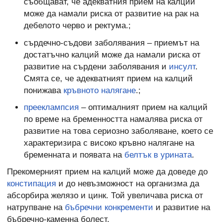
съобщават, че адекватния прием на калций
може да намали риска от развитие на рак на
дебелото черво и ректума.;
сърдечно-съдови заболявания – приемът на
достатъчно калций може да намали риска от
развитие на сърдени заболявания и
инсулт
.
Смята се, че адекватният прием на калций
понижава
кръвното налягане
.;
прееклампсия
– оптималният прием на калций
по време на бременността намалява риска от
развитие на това сериозно заболяване, което се
характеризира с високо кръвно налягане на
бременната и появата на
белтък в урината
.
Прекомерният прием на калций може да доведе до
констипация
и до невъзможност на организма да
абсорбира желязо и цинк. Той увеличава риска от
натрупване на
бъбречни конкременти
и развитие на
бъбречно-каменна болест.