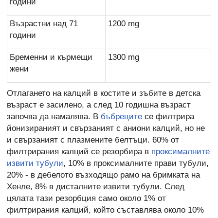
години
Възрастни над 71
1200 mg
години
Бременни и кърмещи
1300 mg
жени
Отлагането на калций в костите и зъбите в детска
възраст е засилено, а след 10 годишна възраст
започва да намалява. В
бъбреците
се филтрира
йонизираният и свързаният с аниони калций, но не
и свързаният с плазмените белтъци. 60% от
филтрирания калций се резорбира в
проксималните
извити тубули
, 10% в проксималните прави тубули,
20% - в дебелото възходящо рамо на бримката на
Хенле, 8% в дисталните извити тубули. След
цялата тази резорбция само около 1% от
филтрирания калций, който съставлява около 10%