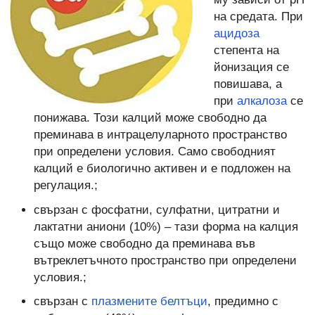
на средата. При
ацидоза
степента на
йонизация се
повишава, а
при
алкалоза
се
понижава. Този калций може свободно да
преминава в интрацелуларното пространство
при определени условия. Само свободният
калций е биологично активен и е подложен на
регулация.;
свързан с фосфатни, сулфатни, цитратни и
лактатни аниони (10%) – тази форма на калция
също може свободно да преминава във
вътреклетъчното пространство при определени
условия.;
свързан с
плазмените белтъци
, предимно с