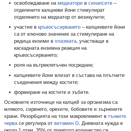
освобождаване на
медиатори
в
синапсите
–
отделените калциеви йони стимулират
отделянето на медиатор от везикулите;
участие в
кръвосъсирването
– калциевите йони
са от ключово значение за стимулиране на
редица ензими в
плазмата
, участващи в
каскадната ензимна реакция на
кръвосъсирването;
роля на вътреклетъчен посредник;
калциевите йони влизат в състава на плътните
съединения между костите;
формиране на костите и зъбите.
Основните източници на калций за организма са
млякото, сиренето, орехите, бобовите и зърнените
храни. Резорбцията на този макроелемент в
тънките
черва
се регулира от
витамин D
. Дневната нужда е
около 1 грам. 35% от приетото количество се