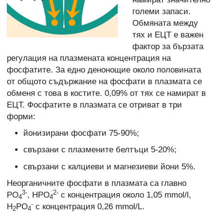
големи запаси.
Обмяната между
тях и ЕЦТ е важен
фактор за бързата
регулация на плазмената концентрация на
фосфатите. За едно денонощие около половината
от общото съдържание на фосфати в плазмата се
обменя с това в костите. 0,09% от тях се намират в
ЕЦТ. Фосфатите в плазмата се отриват в три
форми:
йонизирани фосфати 75-90%;
свързани с плазмените белтъци 5-20%;
свързани с калциеви и магнезиеви йони 5%.
Неорганичните фосфати в плазмата са главно
3-
2-
PO
, HPO
с концентрация около 1,05 mmol/l,
4
4
-
H
PO
с концентрация 0,26 mmol/L.
2
4