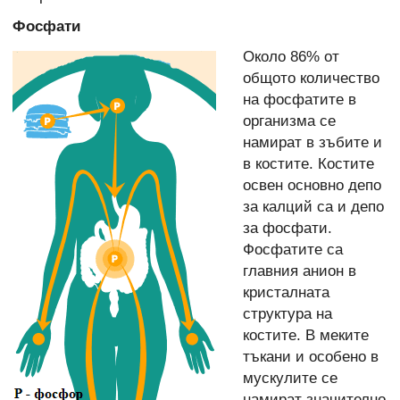
Фосфати
Около 86% от
общото количество
на фосфатите в
организма се
намират в зъбите и
в костите. Костите
освен основно депо
за калций са и депо
за фосфати.
Фосфатите са
главния анион в
кристалната
структура на
костите. В меките
тъкани и особено в
мускулите се
намират значително