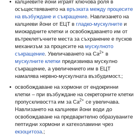
калциевите йони играят ключова роля в
осъществяването на
връзката между процесите
на възбуждане и съкращение
. Навлизането на
калциеви йони от ЕЦТ в
гладко-мускулните
и
миокардните клетки и освобождаването им от
вътреклетъчните места за съхранение е пусков
механизъм за процесите на
мускулното
2+
съкращение
. Увеличаването на Ca
в
мускулните клетки
предизвиква мускулно
съкращение, а увеличението им в ЕЦТ
намалява нервно-мускулната възбудимост.;
освобождаване на хормони от ендокринни
клетки – при възбуждане на секреторните клетки
2+
пропускливостта им за Ca
се увеличава.
Навлизането на калциеви йони води до
освобождаване на предварително образуваните
пептидни хормони и катехоламини чрез
екзоцитоза
.;