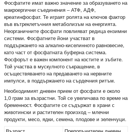
Фосфатите имат важно значение за образуването на
макроергични съединения – АТФ, АДФ,
креатинфосфат. Те играят ролята на ключов фактор
във вътреклетъчния метаболизъм на енергията.
Неорганичните фосфати повлияват редица ензимни
системи. Фосфатните йони участват в
поддържането на алкално-киселинното равновесие,
като част от фосфатната буферна система.
Фосфорът е важен компонент на костите и зъбите.
Той участва в мускулното съкращение, в
осъществяването на предаването на нервните
импулси, в поддържането на сърдечния ритъм.
Необходимият дневен прием от фосфати е около
1,0 грам за възрастни. Той се увеличава по време на
бременност. Фосфатите се съдържат в храни с
животински и растителен произход – млечни
продукти, месо, ядки, семена, плодове и зеленчуци.
Възраст
Препоръчителен дневен