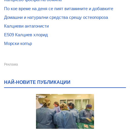
По кое време на деня се пият витамините и добавките
Домашни и натурални средства срещу остеопороза
Калциеви антагонисти
E509 Калциев хлорид
Морски копър
НАЙ-НОВИТЕ ПУБЛИКАЦИИ