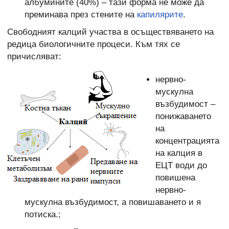
албумините (40%) – тази форма не може да
преминава през стените на
капилярите
.
Свободният калций участва в осъществяването на
редица биологичните процеси. Към тях се
причисляват:
нервно-
мускулна
възбудимост –
понижаването
на
концентрацията
на калция в
ЕЦТ води до
повишена
нервно-
мускулна възбудимост, а повишаването и я
потиска.;