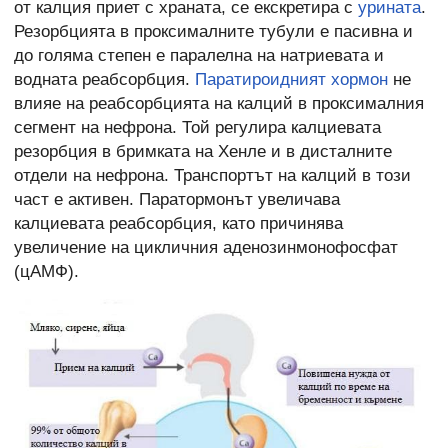
от калция приет с храната, се екскретира с
урината
.
Резорбцията в проксималните тубули е пасивна и
до голяма степен е паралелна на натриевата и
водната реабсорбция.
Паратироидният хормон
не
влияе на реабсорбцията на калций в проксималния
сегмент на нефрона. Той регулира калциевата
резорбция в бримката на Хенле и в дисталните
отдели на нефрона. Транспортът на калций в този
част е активен. Паратормонът увеличава
калциевата реабсорбция, като причинява
увеличение на цикличния аденозинмонофосфат
(цАМФ).