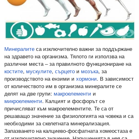
Минералите
са изключително важни за поддържане
на здравето на организма. Тялото ги използва на
различни места – за правилното функциониране на
костите
,
мускулите
,
сърцето
и
мозъка
, за
производството на ензими и
хормони
. В зависимост
от количеството им в организма минералите се
делят на две групи:
макроелементи
и
микроелементи
. Калцият и фосфорът се
причисляват към макроелементите. Те са от
решаващо значение за физиологията на човека и са
необходими за скелетната минерализация.
Запазването на калциево-фосфатната хомеостаза е
от изключително значение. Нарушенията в нея са