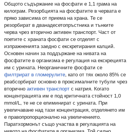
Общото съдържание на фосфати е 1,1 грама на
килограм. Резорбцията на фосфатите в червата е
пряко зависима от приема на храна. Те се
резорбират в дванадесетопръстника и тънките
черва чрез вторично активен транспорт. Част от
поетите с храната фосфати се отделят с
изпражненията заедно с екскретирания калций.
Основен начин за поддържане на нивата на
фосфатите в организма е регулация на екскрецията
им с урината. Неорганичните фосфати се
филтрират в гломерулите
, като от тях около 85% се
реабсорбират основно в проксималните тубули чрез
вторично
активен транспорт
с натрия. Когато
концентрацията им е под критичната стойност 1,0
mmol/L, те не се елиминират с урината. При
увеличаване над тази концентрация, отделянето им
е правопропорционално на увеличението.
Паратхормонът също участва в регулацията на
нивото на фосфатите в организма. Той силно