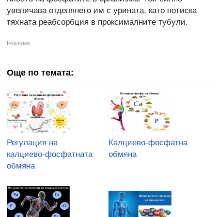
увеличава отделянето им с урината, като потиска
тяхната реабсорбция в проксималните тубули.
Още по темата:
Регулация на
Калциево-фосфатна
калциево-фосфатната
обмяна
обмяна