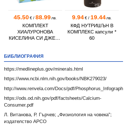
45.50
88.99
9.94
19.44
€
/
лв.
€
/
лв.
КОМПЛЕКТ
КФД НУТРИШЪН B
ХИАЛУРОНОВА
КОМПЛЕКС капсули *
КИСЕЛИНА СИ ДЖЕЛИ
60
желирани стика 2 кутии
* 31
БИБЛИОГРАФИЯ
https://medlineplus.gov/minerals.html
https://www.ncbi.nlm.nih.gov/books/NBK279023/
http://www.renvela.com/Docs/pdf/Phosphorus_Infographic
https://ods.od.nih.gov/pdf/factsheets/Calcium-
Consumer.pdf
Л. Витанова, Р. Гърчев; „Физиология на човека”;
издателство АРСО