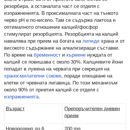
резорбира, а останалата част се отделя с
изпражненията. В проксималната част на тънкото
черво рН е по-кисело. Там се съдържа лактоза и
оптималното отношение калций/фосфор
стимулират резорбцията. Резорбцията на калций
намалява при прием на богата на
липиди
храна и от
високото съдържание на алкализиращи съставки.
По време на
бременност
и
кърмене
нуждата от
калций се повишава с около 30%. Калциевите йони
попадат в лумена на червата при секреция на
храносмилателни сокове
, поради олющване на
клетки от чревната лигавица. По този механизъм
около 90% от приетия калций се отделя с
изпражненията
.
Възраст
Препоръчителен дневен
прием
Новородено до 6
200 mg