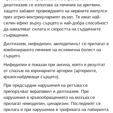
диалтиазем се използва за лечение на аритмии,
защото забавят провеждането на нервните импулси
през атрио-вентрикуларният възел. Те имат най-
силен ефект върху сърцето и най-добра способност
да намаляват силата и скоростта на сърдечните
съкращения.
Дилтиазем, нифедипин, амлодипинът се прилагат в
комбинираното лечение на исхемична болест на
сърцето.
Нифедипин е показан при ангина, която е резултат
от спазъм на коронарните артерии (артериите,
кръвоснабдяващи сърцето).
При предсърдни нарушения на ритъма се
препоръчват верапамил и дилтиазем. При
нарушения в кръвообращението на мозъка се
прилагат нимодипин, цинаризин. Последният се
прилага и при нарушение в трофиката на лабиринта