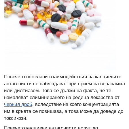
Повечето нежелани взаимодействия на калциевите
антагонисти се наблюдават при прием на верапамил
или дилтиазем. Това се дължи на факта, че те
намаляват елиминирането на редица лекарства от
черния дроб
, вследствие на което концентрацията
им в кръвта се повишава, а това може да доведе до
токсикози.
Повечето калциеви антагонисти водят до