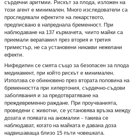
сърдечни аритмии. Рискът за плода, изложен на
този агент е минимален. Много изследователи са
проследявали ефектите на лекарството,
предписвано в напреднала бременност. При
наблюдаване на 137 кърмачета, чиито майки са
приемали верапамил през втория и третия
триместър, не са установени никакви нежелани
ефекти.
Нифедипин се смята също за безопасен за плода
медикамент, при който рискът е минимален.
Използва се обикновено през втората половина на
бременността при хипертония, сърдечно-съдови
заболявания и за предотвратяване на
преждевременно раждане. При проучванията,
проведени с животни, се установява връзка между
дозата и появата на аномалии - такива се
наблюдават, когато на майката е давана доза
надвишаваща близо 15 пъти човешката.