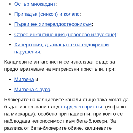
Остър миокардит
;
Припадък (синкоп) и колапс
;
Първичен хипералдостеронизъм
;
Стрес инконтиненция (неволево изпускане)
;
Хипертония, дължаща се на ендокринни
нарушения
.
Калциевите антагонисти се използват също за
предотвратяване на мигренозни пристъпи, при:
Мигрена
и
Мигрена с аура
.
Блокерите на калциевите канали също така могат да
бъдат използвани след
сърдечен пристъп
(инфаркт
на миокарда), особено при пациенти, при които се
наблюдава непоносимост към бета-блокери. За
разлика от бета-блокерите обаче, калциевите