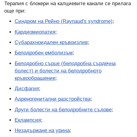
Терапия с блокери на калциевите канали се прилага
още при:
Синдром на Рейно (Raynaud's syndrome)
;
Кардиомиопатия
;
Субарахноидален кръвоизлив
;
Белодробен емболизъм
;
Белодробно сърце (белодробна сърдечна
болест) и болести на белодробното
кръвообращение
;
Дисфагия
;
Адреногенитални разстройства
;
Други болести на белодробните съдове
;
Еклампсия
;
Незадържане на урина
;