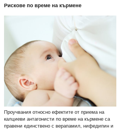
Рискове по време на кърмене
Проучвания относно ефектите от приема на
калциеви антагонисти по време на кърмене са
правени единствено с верапамил, нифедипин и