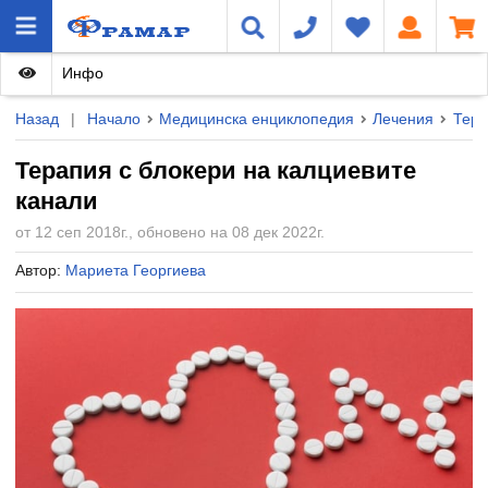
Инфо
Назад
|
Начало
Медицинска енциклопедия
Лечения
Тера
Терапия с блокери на калциевите
канали
от 12 сеп 2018г., обновено на 08 дек 2022г.
Автор:
Мариета Георгиева