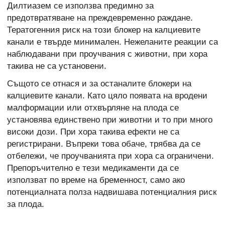
Дилтиазем се използва предимно за
предотвратяване на преждевременно раждане.
Тератогенния риск на този блокер на калциевите
канали е твърде минимален. Нежеланите реакции са
наблюдавани при проучвания с животни, при хора
такива не са установени.
Същото се отнася и за останалите блокери на
калциевите канали. Като цяло появата на вродени
малформации или отхвърляне на плода се
установява единствено при животни и то при много
високи дози. При хора такива ефекти не са
регистрирани. Въпреки това обаче, трябва да се
отбележи, че проучванията при хора са ограничени.
Препоръчително е тези медикаменти да се
използват по време на бременност, само ако
потенциалната полза надвишава потенциалния риск
за плода.