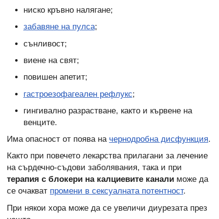
ниско кръвно налягане;
забавяне на пулса
;
сънливост;
виене на свят;
повишен апетит;
гастроезофагеален рефлукс
;
гингивално разрастване, както и кървене на
венците.
Има опасност от поява на
чернодробна дисфункция
.
Както при повечето лекарства прилагани за лечение
на сърдечно-съдови заболявания, така и при
терапия с блокери на калциевите канали
може да
се очакват
промени в сексуалната потентност
.
При някои хора може да се увеличи диурезата през