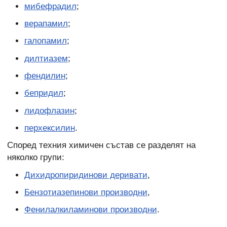
мибефрадил
;
верапамил
;
галопамил
;
дилтиазем
;
фендилин
;
бепридил
;
лидофлазин
;
перхексилин
.
Според техния химичен състав се разделят на
няколко групи:
Дихидропиридинови деривати
,
Бензотиазепинови производни
,
Фенилалкиламинови производни
.