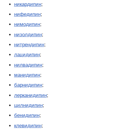
никардипин
;
нифедипин
;
нимодипин
;
низолдипин
;
нитрендипин
;
лацидипин
;
нилвадипин
;
манидипин
;
барнидипин
;
лерканидипин
;
цилнидипин
;
бенидипин
;
клевидипин
;