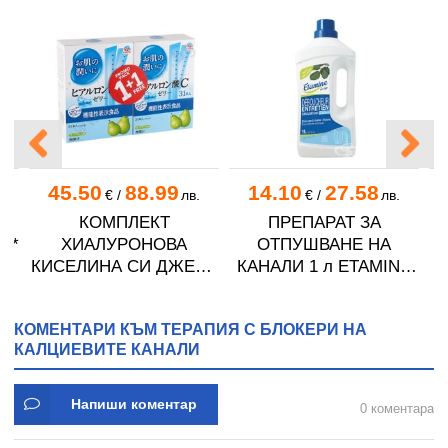
45.50
88.99
14.10
27.58
€
/
лв.
€
/
лв.
НИ
КОМПЛЕКТ
ПРЕПАРАТ ЗА
 *
ХИАЛУРОНОВА
ОТПУШВАНЕ НА
К
КИСЕЛИНА СИ ДЖЕЛИ
КАНАЛИ 1 л ETAMINE
желирани стика 2 кутии
DU LYS
* 31
КОМЕНТАРИ КЪМ ТЕРАПИЯ С БЛОКЕРИ НА
КАЛЦИЕВИТЕ КАНАЛИ
Напиши коментар
0 коментара