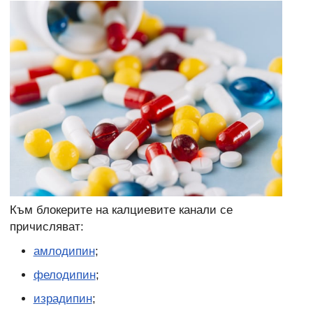
Към блокерите на калциевите канали се
причисляват:
амлодипин
;
фелодипин
;
израдипин
;