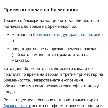
Прием по време на бременност
Терапия с блокери на калциевите канали често се
назначава по време на бременност, за:
контрол на
бременност-индуцирана хипертония
и
предотвратяване на преждевременно раждане
(тъй като намаляват контрактилитета на
матката).
Като цяло, блокерите на калциевите канали се
прилагат по време на втория и третия триместър на
бременността. Лекарствената експозиция
обикновено има само незначителни ефекти върху
плода.
Риск съществува основно в първия триместър от
бременността
, когато се оформят повечето органи и