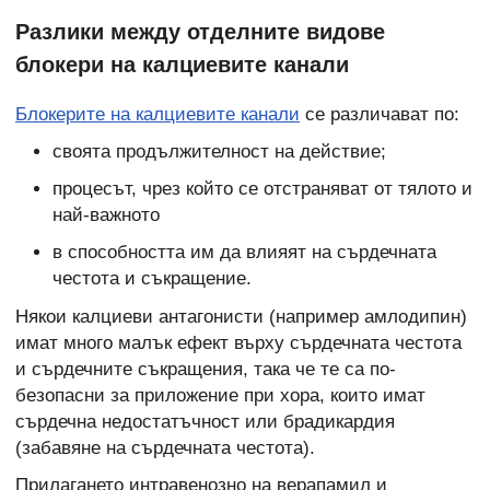
Разлики между отделните видове
блокери на калциевите канали
Блокерите на калциевите канали
се различават по:
своята продължителност на действие;
процесът, чрез който се отстраняват от тялото и
най-важното
в способността им да влияят на сърдечната
честота и съкращение.
Някои калциеви антагонисти (например амлодипин)
имат много малък ефект върху сърдечната честота
и сърдечните съкращения, така че те са по-
безопасни за приложение при хора, които имат
сърдечна недостатъчност или брадикардия
(забавяне на сърдечната честота).
Прилагането интравенозно на верапамил и