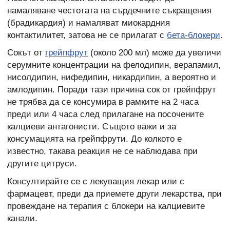
намаляване честотата на сърдечните съкращения
(брадикардия) и намаляват миокардния
контактилитет, затова не се прилагат с
бета-блокери
.
Сокът от
грейпфрут
(около 200 мл) може да увеличи
серумните концентрации на фелодипин, верапамил,
нисолдипин, нифедипин, никардипин, а вероятно и
амлодипин. Поради тази причина сок от грейпфрут
не трябва да се консумира в рамките на 2 часа
преди или 4 часа след прилагане на посочените
калциеви антагонисти. Същото важи и за
консумацията на грейпфрути. До колкото е
известно, такава реакция не се наблюдава при
другите цитруси.
Консултирайте се с лекуващия лекар или с
фармацевт, преди да приемете други лекарства, при
провеждане на терапия с блокери на калциевите
канали.