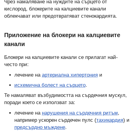
Чрез намаляване на нуждите на сърцето от
кислород, блокерите на калциевите канали
облекчават или предотвратяват стенокардията.
Приложение на блокери на калциевите
канали
Блокери на калциевите канали се прилагат най-
често при:
лечение на
артериална хипертония
и
исхемична болест на сърцето
.
Те намаляват възбудимостта на сърдечния мускул,
поради което се използват за:
лечение на
нарушения на сърдечния ритъм
,
например ускорен сърдечен пулс (
тахикардия
) и
предсърдно мъждене
.