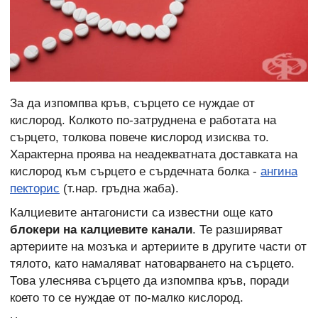
За да изпомпва кръв, сърцето се нуждае от
кислород. Колкото по-затруднена е работата на
сърцето, толкова повече кислород изисква то.
Характерна проява на неадекватната доставката на
кислород към сърцето е сърдечната болка -
ангина
пекторис
(т.нар. гръдна жаба).
Калциевите антагонисти са известни още като
блокери на калциевите канали
. Те разширяват
артериите на мозъка и артериите в другите части от
тялото, като намаляват натоварването на сърцето.
Това улеснява сърцето да изпомпва кръв, поради
което то се нуждае от по-малко кислород.