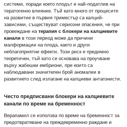
системи, поради което плодът е най-податлив на
тератогенно влияние. Тъй като много от процесите
на развитие в първия триместър са калций-
зависими, съществуват сериозни опасения, че при
провеждане на
терапия с блокери на калциевите
канали
в този период може да причини
малформации на плода, както и други
неблагоприятни ефекти. Този риск е предимно
теоретичен, тъй като се основава на проучване
върху жабешки ембриони, при които са
наблюдавани значителен брой аномалии в
развитието след излагане на калциеви антагонисти.
Често предписвани блокери на калциевите
канали по време на бременност
Верапамил се използва по време на бременност за
предотвратяване на преждевременно раждане и