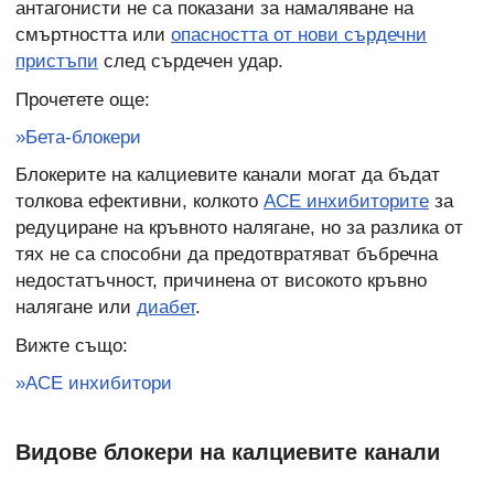
антагонисти не са показани за намаляване на
смъртността или
опасността от нови сърдечни
пристъпи
след сърдечен удар.
Прочетете още:
»Бета-блокери
Блокерите на калциевите канали могат да бъдат
толкова ефективни, колкото
АСЕ инхибиторите
за
редуциране на кръвното налягане, но за разлика от
тях не са способни да предотвратяват бъбречна
недостатъчност, причинена от високото кръвно
налягане или
диабет
.
Вижте също:
»АСЕ инхибитори
Видове блокери на калциевите канали