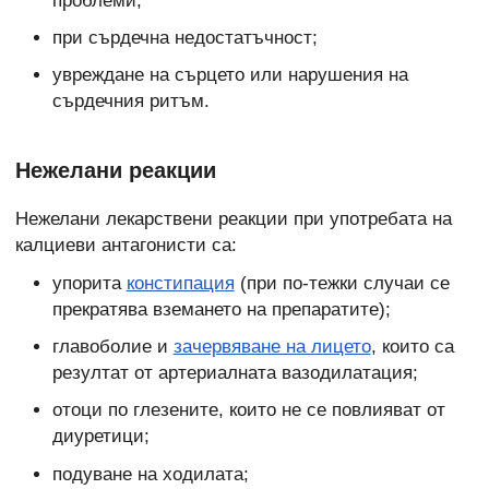
проблеми;
при сърдечна недостатъчност;
увреждане на сърцето или нарушения на
сърдечния ритъм.
Нежелани реакции
Нежелани лекарствени реакции при употребата на
калциеви антагонисти са:
упорита
констипация
(при по-тежки случаи се
прекратява вземането на препаратите);
главоболие и
зачервяване на лицето
, които са
резултат от артериалната вазодилатация;
отоци по глезените, които не се повлияват от
диуретици;
подуване на ходилата;