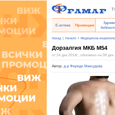
Здрав
Е-аптека
Промоции
библиот
|
Назад
Начало
Медицинска енциклоп
Дорзалгия МКБ M54
от 24 дек 2014г., обновено на 08 дек 
Автор:
д-р Фериде Максудова