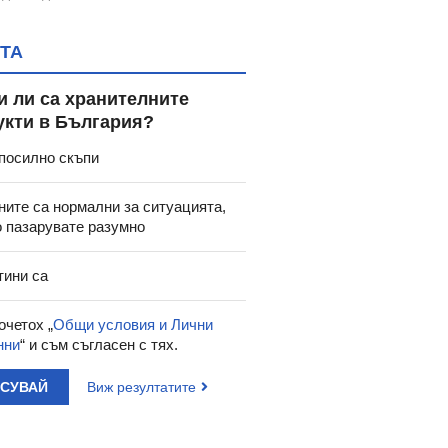
ТА
и ли са хранителните
укти в България?
посилно скъпи
ните са нормални за ситуацията,
о пазарувате разумно
тини са
очетох „
Общи условия и Лични
нни
“ и съм съгласен с тях.
АСУВАЙ
Виж резултатите