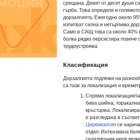
срещана. Девет от десет души са
гърба. Това определя и голямот
дорзалгията. Ежегодно около 95%
изпитват силна и нетърпима дор
Само в САЩ това са около 40% о
болка рядко персистира повече 
трудоустроява.
Класификация
Дорзалгията подлежи на разнооб
са тази за локализация и времет
Спрямо локализацията 
бива шийна, торакална
кръстцова. Локализира
е разгледана в съответ
Цервикалгия
се нарича
отдел. Интензивна болк
седалищния нерв може