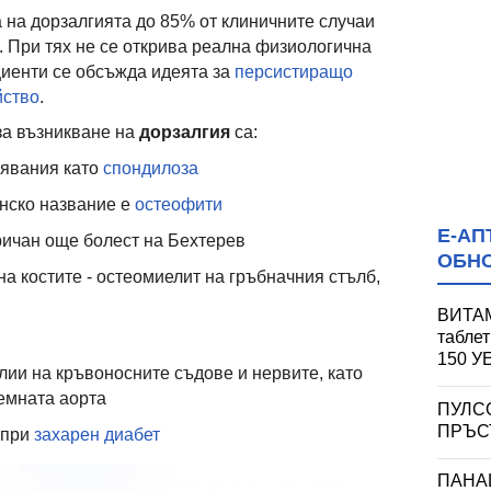
 на дорзалгията до 85% от клиничните случаи
. При тях не се открива реална физиологична
циенти се обсъжда идеята за
персистиращо
йство
.
за възникване на
дорзалгия
са:
лявания като
спондилоза
нско название е
остеофити
Е-АП
ричан още болест на Бехтерев
ОБН
а костите - остеомиелит на гръбначния стълб,
ВИТАМ
табле
150 
ии на кръвоносните съдове и нервите, като
емната аорта
ПУЛС
ПРЪСТ
 при
захарен диабет
ПАНА