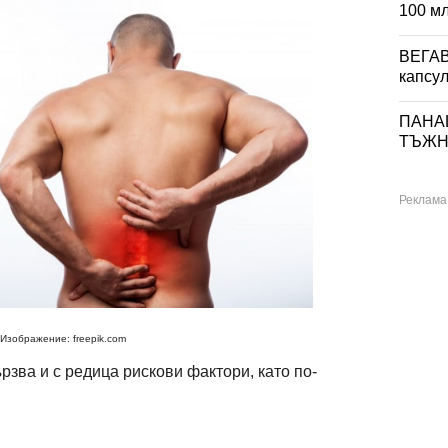
100 м
ВЕГА
капсул
ПАНА
ТЪЖНИ
Изображение: freepik.com
рзва и с редица рискови фактори, като по-