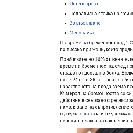
Остеопороза
Неправилна стойка на гръб
Затлъстяване
Менопауза
По време на бременност над 50%
по-висока при жени, които пред
Приблизително 16% от жените, ко
време на бременността, след пр
страдат от дорзална болка. Болка
пик е 24 г.с. и 36 г.с. Това се о
нарастването на плода заема вс
Към края на бременността се си
действие е свързано с релаксира
намаляване на съпротивлението 
мускулите на таза и се увеличав
нервните влакна на сакралния п