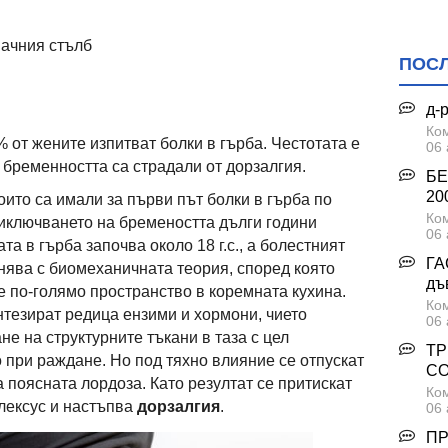
начния стълб
ПОС
д-
Ком
 от жените изпитват болки в гърба. Честотата е
06 
и бременността са страдали от дорзалгия.
БЕ
200
ито са имали за първи път болки в гърба по
Ком
иключването на бремеността дълги години
06 
та в гърба започва около 18 г.с., а болестният
ГА
бяснява с биомеханичната теория, според която
дъ
е по-голямо пространство в коремната кухина.
Ком
нтезират редица ензими и хормони, чието
06 
не на структурните тъкани в таза с цел
ТР
при раждане. Но под тяхно влияние се отпускат
С
а поясната лордоза. Като резултат се притискат
Ком
лексус и настъпва
дорзалгия
.
06 
ПР