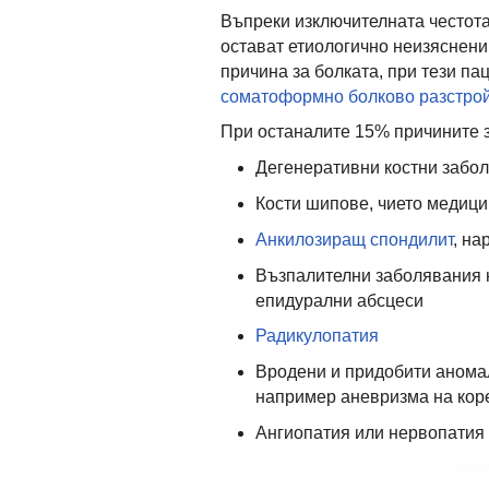
Въпреки изключителната честота
остават етиологично неизяснени
причина за болката, при тези па
соматоформно болково разстро
При останалите 15% причините 
Дегенеративни костни забо
Кости шипове, чието медици
Анкилозиращ спондилит
, на
Възпалителни заболявания н
епидурални абсцеси
Радикулопатия
Вродени и придобити аномал
например аневризма на кор
Ангиопатия или нервопатия