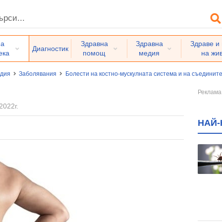
на
Здравна
Здравна
Здраве и
Диагностик
ека
помощ
медия
на жи
едия
Заболявания
Болести на костно-мускулната система и на съединит
2022г.
НАЙ-