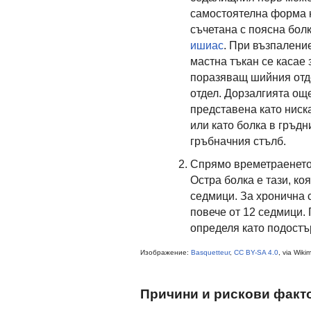
самостоятелна форма 
съчетана с поясна бол
ишиас
. При възпалени
мастна тъкан се касае 
поразяващ шийния отд
отдел. Дорзалгията ощ
представена като ниск
или като болка в гръдн
гръбначния стълб.
Спрямо времетраенето 
Остра болка е тази, ко
седмици. За хронична с
повече от 12 седмици. 
определя като подостъ
Изображение:
Basquetteur
,
CC BY-SA 4.0
, via Wik
Причини и рискови факт