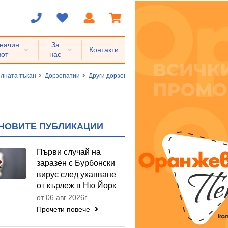
 начин
За
Контакти
вот
нас
елната тъкан
Дорзопатии
Други дорзопатии
Дорзалгия
НОВИТЕ ПУБЛИКАЦИИ
Първи случай на
заразен с Бурбонски
вирус след ухапване
от кърлеж в Ню Йорк
от 06 авг 2026г.
Прочети повече