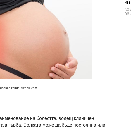
30
Ком
06 
Изображение: freepik.com
наименование на болестта, водещ клиничен
та в гърба. Болката може да бъде постоянна или