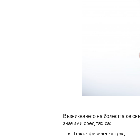
Възникването на болестта се свъ
значими сред тях са:
Тежък физически труд