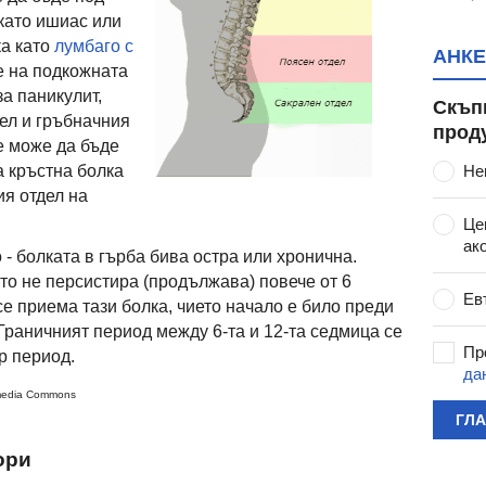
като ишиас или
ка като
лумбаго с
АНКЕ
е на подкожната
за паникулит,
Скъп
ел и гръбначния
прод
е може да бъде
Не
а кръстна болка
ия отдел на
Це
ак
- болката в гърба бива остра или хронична.
ято не персистира (продължава) повече от 6
Ев
е приема тази болка, чието начало е било преди
Граничният период между 6-та и 12-та седмица се
Пр
р период.
да
imedia Commons
ГЛ
ори