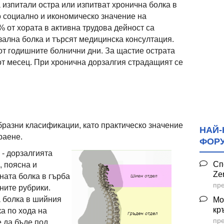
 изпитали остра или изпитват хронична болка в
о социално и икономическо значение на
 от хората в активна трудова дейност са
зална болка и търсят медицинска консултация.
т годишните болнични дни. За щастие острата
от месец. При хронична дорзалгия страдащият се
разни класификации, като практическо значение
НАЙ-
раене.
ФОР
- дорзалгията
Сп
, поясна и
Ze
ната болка в гърба
пре
ните рубрики.
 болка в шийния
Мо
кр
а по хода на
пре
 да бъде под