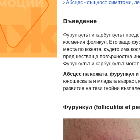
›
Абсцес - същност, симптоми, л
Въведение
Фурункулът и карбункулът пред
космения фоликул. Ето защо фур
места по кожата, където има ко
предшестваща повърхностна ин
Фурункулът и карбункулът могат
Абсцес на кожата, фурункул и
юношеската и младата възраст, к
развитие на тези гнойни възпале
Фурункул (folliculitis et pe