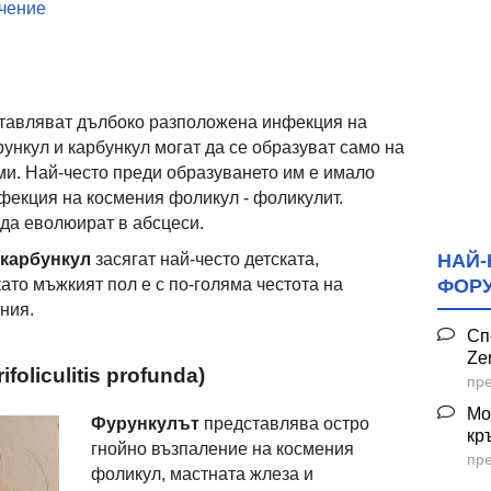
ечение
ставляват дълбоко разположена инфекция на
ункул и карбункул могат да се образуват само на
сми. Най-често преди образуването им е имало
фекция на космения фоликул -
фоликулит.
 да еволюират в абсцеси.
НАЙ-
 карбункул
засягат най-често детската,
ФОР
ато мъжкият пол е с по-голяма честота на
ния.
Сп
Ze
rifoliculitis profunda)
пре
Мо
Фурункулът
представлява остро
кр
гнойно възпаление на космения
пре
фоликул, мастната жлеза и