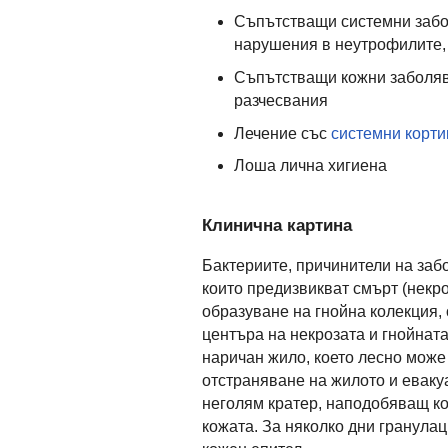
Съпътстващи системни забо
нарушения в неутрофилите,
Съпътстващи кожни заболя
разчесвания
Лечение със
системни корти
Лоша лична хигиена
Клинична картина
Бактериите, причинители на заб
които предизвикват смърт (некр
образуване на гнойна колекция, 
центъра на некрозата и гнойнат
наричан жило, което лесно може
отстраняване на жилото и еваку
неголям кратер, наподобяващ ко
кожата. За няколко дни гранулац