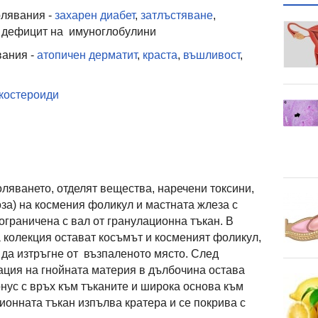
лявания -
захарен диабет
,
затлъстяване
,
 дефицит на имуноглобулини
вания -
атопичен дерматит
,
краста
,
въшливост
,
костероиди
оляването, отделят вещества, наречени токсини,
оза) на космения фоликул и мастната жлеза с
ограничена с вал от гранулационна тъкан. В
а колекция остават косъмът и косменият фоликул,
 да изтръгне от възпаленото място. След
ация на гнойната материя в дълбочина остава
нус с връх към тъканите и широка основа към
ионната тъкан изпълва кратера и се покрива с