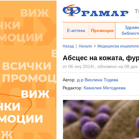
Здрав
Е-аптека
Промоции
библиот
|
Назад
Начало
Медицинска енциклоп
Абсцес на кожата, фу
от 06 яну 2014г., обновено на 08 дек 
Автор:
д-р Виолина Тодева
Редактор:
Камелия Методиева