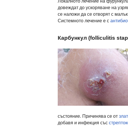
Локалното лечение на фурункула 
довеждат до ускоряване на узря
се наложи да се отворят с малък
Системното лечение е с
антибио
Карбункул (folliculitis st
състояние. Причинява се от
злат
добавя и инфекция със
стрепток