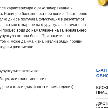
 се характеризира с леко зачервяване и
а. Налице е болезненост при допир. Постепенно
олко дни се получава флуктуация в резултат от
 настъпи отваряне на фурункула с изтичане на
зи процес води до намаляване на зачервяването
урункула остава белег. При наличие на
томи, може да има и значителни общи прояви,
тура и разтрисане.
Е-АП
урункулите включват:
ОБН
бсцес или гноен менингит
дове и възли (лимфангит и лимфаденит)
БИОХ
НИАЦИ
ДЖО 