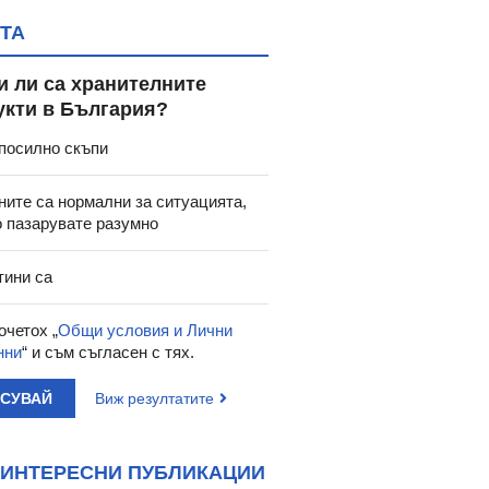
ТА
и ли са хранителните
укти в България?
посилно скъпи
ните са нормални за ситуацията,
о пазарувате разумно
тини са
очетох „
Общи условия и Лични
нни
“ и съм съгласен с тях.
АСУВАЙ
Виж резултатите
ИНТЕРЕСНИ ПУБЛИКАЦИИ