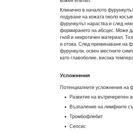
кожен епител.
Клинично в началото фурункулът
подуване на кожата около косъм
фурункулът нараства и след няк
формирането на абсцес. Може да
гной и некротичен материал. То
и отока. След преминаване на ф
фурункули, освен местните симп
като главоболие, висока темпера
Усложнения
Потенциалните усложнения на ф
Развитие на вътречерепен а
Възпаление на лимфните съ
Тромбофлебит
Сепсис