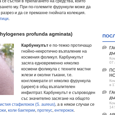
се състои в прилагането на средства, които
ването му. При по-големите фурункули може да
 разрез и да се премахне гнойната колекция.
тици
.
aphylogenes profunda agminata)
ПОС
Карбункулът
е по-тежко протичащо
ГА
гнойно-некротично възпаление на
дъ
космения фоликул. Карбункулът
Ком
07 
засяга едновременно няколко
космени фоликула с техните мастни
ПО
жлези и околни тъкани, т.е.
НО
конгломерати от няколко фурункула
Ком
в 1
(цирея) в общ възпалителен
ГА
инфилтрат. Карбункулът е съпроводен
дъ
със значително засягане на общото
Ком
истия стафилокок (S. aureus)
, а в някои случаи се
14:
оки
,
коли бактерии
,
протеус
,
ентерокок
.
АР