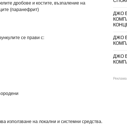
СПОКО
елите дробове и костите, възпаление на
ците (паранефрит)
ДЖО Е
КОМП
КОНЦ
ункулите се прави с:
ДЖО Е
КОМП
ДЖО Е
КОМП
вородени
ва използване на локални и системни средства.