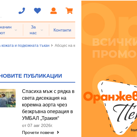
 начин
За
Контакти
вот
нас
 кожата и подкожната тъкан
Абсцес на кожата, фурункул и карбункул
НОВИТЕ ПУБЛИКАЦИИ
Спасиха мъж с рядка в
света дисекация на
коремна аорта чрез
безкръвна операция в
УМБАЛ „Тракия“
от 07 авг 2026г.
Прочети повече