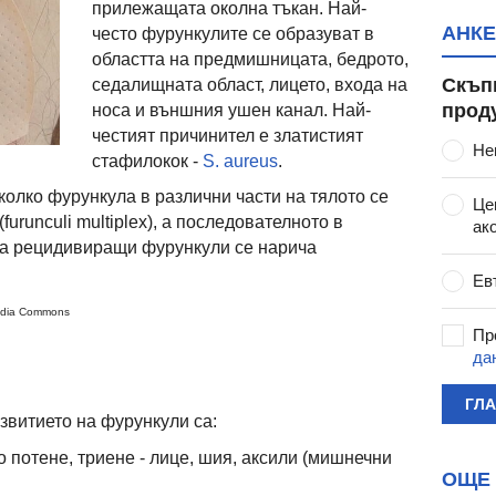
прилежащата околна тъкан. Най-
АНКЕ
често фурункулите се образуват в
областта на предмишницата, бедрото,
Скъп
седалищната област, лицето, входа на
прод
носа и външния ушен канал. Най-
честият причинител е златистият
Не
стафилокок -
S. aureus
.
олко фурункула в различни части на тялото се
Це
urunculi multiplex), а последователното в
ак
а рецидивиращи фурункули се нарича
Ев
media Commons
Пр
да
ГЛ
витието на фурункули са:
 потене, триене - лице, шия, аксили (мишнечни
ОЩЕ 