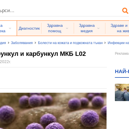
на
Здравна
Здравна
Здраве и
Диагностик
ека
помощ
медия
на жи
едия
Заболявания
Болести на кожата и подкожната тъкан
Инфекции на
рункул и карбункул МКБ L02
2022г.
НАЙ-