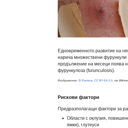
Едновременното развитие на няк
нарича множествени фурункули (f
продължение на месеци поява н
фурункулоза (furunculosis).
Изображение:
El Pantera
,
CC BY-SA 3.0
, via Wiki
Рискови фактори
Предразполагащи фактори за раз
Области с оклузия, повишено
ямки), глутеуси