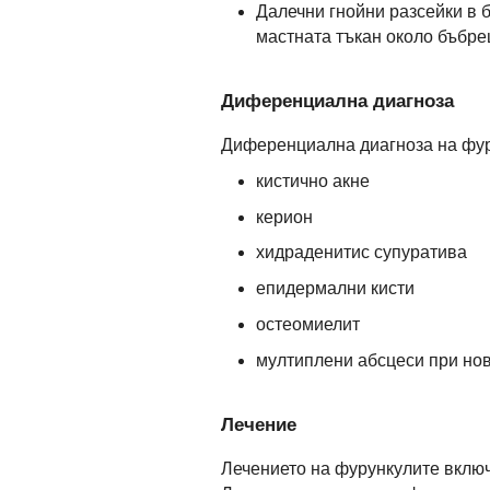
Далечни гнойни разсейки в б
мастната тъкан около бъбре
Диференциална диагноза
Диференциална диагноза на фур
кистично акне
керион
хидраденитис супуратива
епидермални кисти
остеомиелит
мултиплени абсцеси при но
Лечение
Лечението на фурункулите включ