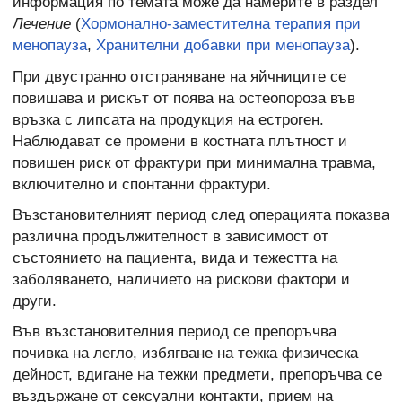
информация по темата може да намерите в раздел
Лечение
(
Хормонално-заместителна терапия при
менопауза
,
Хранителни добавки при менопауза
).
При двустранно отстраняване на яйчниците се
повишава и рискът от поява на остеопороза във
връзка с липсата на продукция на естроген.
Наблюдават се промени в костната плътност и
повишен риск от фрактури при минимална травма,
включително и спонтанни фрактури.
Възстановителният период след операцията показва
различна продължителност в зависимост от
състоянието на пациента, вида и тежестта на
заболяването, наличието на рискови фактори и
други.
Във възстановителния период се препоръчва
почивка на легло, избягване на тежка физическа
дейност, вдигане на тежки предмети, препоръчва се
въздържане от сексуални контакти, прием на