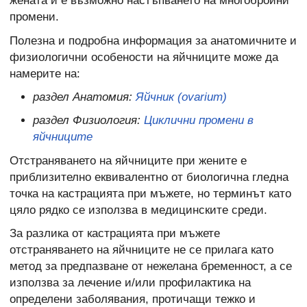
жената и е възможно настъпването на многобройни
промени.
Полезна и подробна информация за анатомичните и
физиологични особености на яйчниците може да
намерите на:
раздел Анатомия:
Яйчник (ovarium)
раздел Физиология:
Циклични промени в
яйчниците
Отстраняването на яйчниците при жените е
приблизително еквивалентно от биологична гледна
точка на кастрацията при мъжете, но терминът като
цяло рядко се използва в медицинските среди.
За разлика от кастрацията при мъжете
отстраняването на яйчниците не се прилага като
метод за предпазване от нежелана бременност, а се
използва за лечение и/или профилактика на
определени заболявания, протичащи тежко и