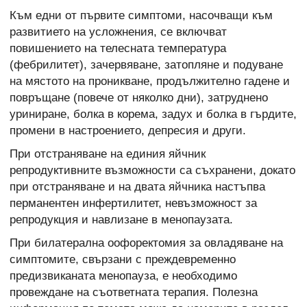
Към едни от първите симптоми, насочващи към
развитието на усложнения, се включват
повишението на телесната температура
(фебрилитет), зачервяване, затопляне и подуване
на мястото на проникване, продължително гадене и
повръщане (повече от няколко дни), затруднено
уриниране, болка в корема, задух и болка в гърдите,
промени в настроението, депресия и други.
При отстраняване на единия яйчник
репродуктивните възможности са съхранени, докато
при отстраняване и на двата яйчника настъпва
перманентен инфертилитет, невъзможност за
репродукция и навлизане в менопаузата.
При билатерална оофоректомия за овладяване на
симптомите, свързани с преждевременно
предизвиканата менопауза, е необходимо
провеждане на съответната терапия. Полезна