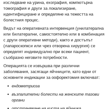
изследване на урина, ехография, компютърна
томография и други за локализиране,
идентифициране и определяне на тежестта на
болестния процес.
Видът на оперативната интервенция (унилатерална
или билатерални, самостоятелно или в комбинация
с други оперативни методи), както и достъпът
(лапароскопкси или чрез отворена хирургия) се
определят индивидуално при всеки пациент,
съобразно неговите потребности.
Операцията се извършва при различни
заболявания, засягащи яйчниците, като едни от
основните индикации за оофоректомия включват:
ендометриоза
възпалителни болести на женските тазови
органи
отстраняване на киста на яйчника