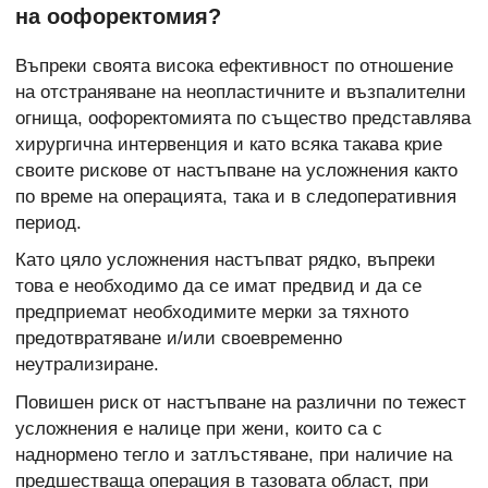
на оофоректомия?
Въпреки своята висока ефективност по отношение
на отстраняване на неопластичните и възпалителни
огнища, оофоректомията по същество представлява
хирургична интервенция и като всяка такава крие
своите рискове от настъпване на усложнения както
по време на операцията, така и в следоперативния
период.
Като цяло усложнения настъпват рядко, въпреки
това е необходимо да се имат предвид и да се
предприемат необходимите мерки за тяхното
предотвратяване и/или своевременно
неутрализиране.
Повишен риск от настъпване на различни по тежест
усложнения е налице при жени, които са с
наднормено тегло и затлъстяване, при наличие на
предшестваща операция в тазовата област, при