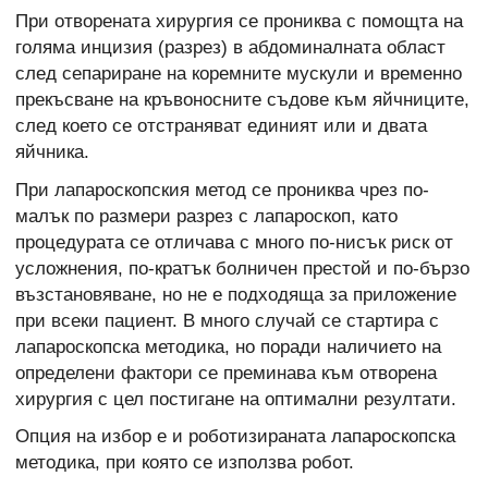
При отворената хирургия се прониква с помощта на
голяма инцизия (разрез) в абдоминалната област
след сепариране на коремните мускули и временно
прекъсване на кръвоносните съдове към яйчниците,
след което се отстраняват единият или и двата
яйчника.
При лапароскопския метод се прониква чрез по-
малък по размери разрез с лапароскоп, като
процедурата се отличава с много по-нисък риск от
усложнения, по-кратък болничен престой и по-бързо
възстановяване, но не е подходяща за приложение
при всеки пациент. В много случай се стартира с
лапароскопска методика, но поради наличието на
определени фактори се преминава към отворена
хирургия с цел постигане на оптимални резултати.
Опция на избор е и роботизираната лапароскопска
методика, при която се използва робот.