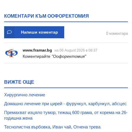
КОМЕНТАРИ КЪМ ООФОРЕКТОМИЯ
Напиши коментар
0 коментара
www.framar.bg
на 06 August 2026 в 08:37
Коментирайте
"Оофоректомия"
ВИЖТЕ ОЩЕ
Хирургично лечение
Домашно лечение при цирей - фурункул, карбункул, абсцес
Премахват изцяло тумор, тежащ 600 грама, от корема на 26-
годишна жена
Теснолистна върбовка, Иван чай, Огнена трева