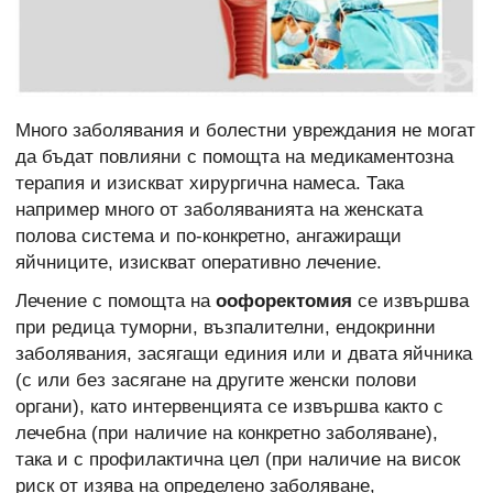
Много заболявания и болестни увреждания не могат
да бъдат повлияни с помощта на медикаментозна
терапия и изискват хирургична намеса. Така
например много от заболяванията на женската
полова система и по-конкретно, ангажиращи
яйчниците, изискват оперативно лечение.
Лечение с помощта на
оофоректомия
се извършва
при редица туморни, възпалителни, ендокринни
заболявания, засягащи единия или и двата яйчника
(с или без засягане на другите женски полови
органи), като интервенцията се извършва както с
лечебна (при наличие на конкретно заболяване),
така и с профилактична цел (при наличие на висок
риск от изява на определено заболяване,