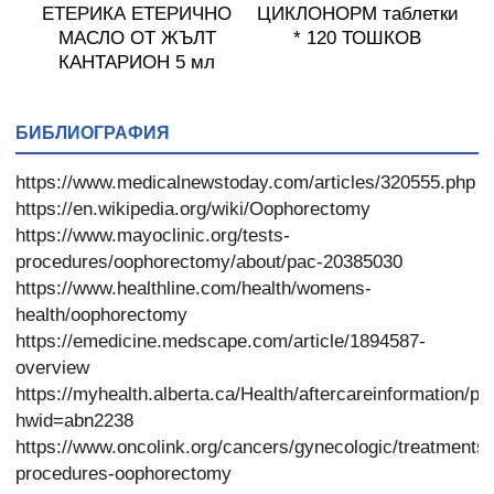
ЕТЕРИКА ЕТЕРИЧНО
ЦИКЛОНОРМ таблетки
М
ГИ
МАСЛО ОТ ЖЪЛТ
* 120 ТОШКОВ
КАНТАРИОН 5 мл
БИБЛИОГРАФИЯ
https://www.medicalnewstoday.com/articles/320555.php
https://en.wikipedia.org/wiki/Oophorectomy
https://www.mayoclinic.org/tests-
procedures/oophorectomy/about/pac-20385030
https://www.healthline.com/health/womens-
health/oophorectomy
https://emedicine.medscape.com/article/1894587-
overview
https://myhealth.alberta.ca/Health/aftercareinformation/p
hwid=abn2238
https://www.oncolink.org/cancers/gynecologic/treatments/
procedures-oophorectomy