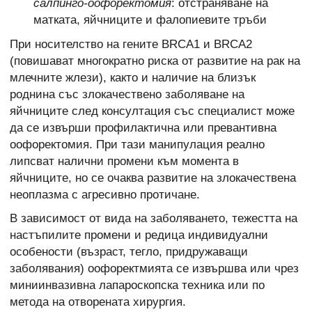
салпинго-оофоректомия
: отстраняване на
матката, яйчниците и фалопиевите тръби
При носителство на гените BRCA1 и BRCA2
(повишават многократно риска от развитие на рак на
млечните жлези), както и наличие на близък
роднина със злокачествено заболяване на
яйчниците след консултация със специалист може
да се извърши профилактична или превантивна
оофоректомия. При тази манипулация реално
липсват налични промени към момента в
яйчниците, но се очаква развитие на злокачествена
неоплазма с агресивно протичане.
В зависимост от вида на заболяването, тежестта на
настъпилите промени и редица индивидуални
особености (възраст, тегло, придружаващи
заболявания) оофоректмията се извършва или чрез
миниинвазивна лапароскопска техника или по
метода на отворената хирургия.