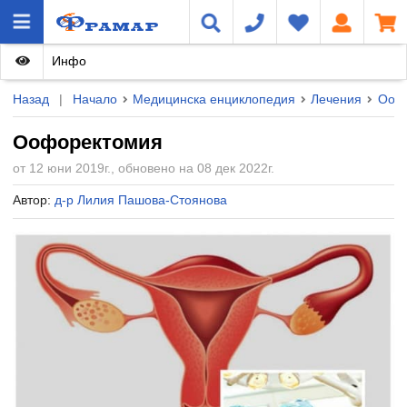
Инфо
Назад
|
Начало
Медицинска енциклопедия
Лечения
Ооф
Оофоректомия
от 12 юни 2019г., обновено на 08 дек 2022г.
Автор:
д-р Лилия Пашова-Стоянова