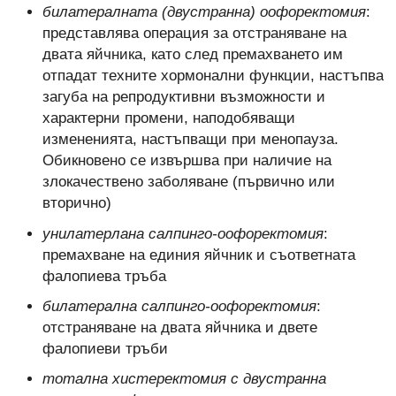
билатералната (двустранна) оофоректомия
:
представлява операция за отстраняване на
двата яйчника, като след премахването им
отпадат техните хормонални функции, настъпва
загуба на репродуктивни възможности и
характерни промени, наподобяващи
измененията, настъпващи при менопауза.
Обикновено се извършва при наличие на
злокачествено заболяване (първично или
вторично)
унилатерлана салпинго-оофоректомия
:
премахване на единия яйчник и съответната
фалопиева тръба
билатерална салпинго-оофоректомия
:
отстраняване на двата яйчника и двете
фалопиеви тръби
тотална хистеректомия с двустранна