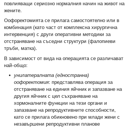
повлияващи сериозно нормалния начин на живот на
жените.
Оофоректомията се прилага самостоятелно или в
комбинация (като част от комплексна хирургична
интервенция) с други оперативни методики за
отстраняване на съседни структури (фалопиеви
тръби, матка).
В зависимост от вида на операцията се различават
най-общо:
унилатералната (едностранна)
оофоректомия
: представлява операция за
отстраняване на единия яйчник и запазване на
другия яйчник с цел съхраняване на
хормоналните функции на тези органи и
запазване на репродуктивните способности,
като се прилага обикновено при млади жени с
незавършени репродуктивни планове