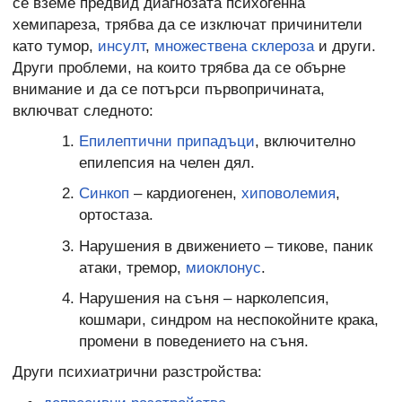
се вземе предвид диагнозата психогенна
хемипареза, трябва да се изключат причинители
като тумор,
инсулт
,
множествена склероза
и други.
Други проблеми, на които трябва да се обърне
внимание и да се потърси първопричината,
включват следното:
Епилептични припадъци
, включително
епилепсия на челен дял.
Синкоп
– кардиогенен,
хиповолемия
,
ортостаза.
Нарушения в движението – тикове, паник
атаки, тремор,
миоклонус
.
Нарушения на съня – нарколепсия,
кошмари, синдром на неспокойните крака,
промени в поведението на съня.
Други психиатрични разстройства: