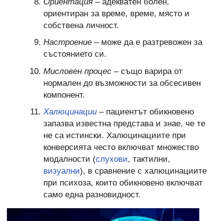
Ориентация
– адекватен болен,
ориентиран за време, време, място и
собствена личност.
Настроение
– може да е разтревожен за
състоянието си.
Мисловен процес
– също варира от
нормален до възможности за обсесивен
компонент.
Халюцинации
– пациентът обикновено
запазва известна представа и знае, че те
не са истински. Халюцинациите при
конверсията често включват множество
модалности (
слухови
, тактилни,
визуални
), в сравнение с халюцинациите
при психоза, които обикновено включват
само една разновидност.