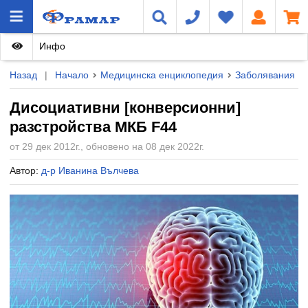
Инфо
Назад
|
Начало
Медицинска енциклопедия
Заболявания
Дисоциативни [конверсионни]
разстройства МКБ F44
от 29 дек 2012г., обновено на 08 дек 2022г.
Автор:
д-р Иванина Вълчева