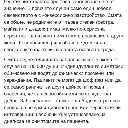
Генетичният фактор при това заболяване не е от
значение. В повечето случаи само един човек в
семейството е с конверсионно разстройство. Смята
се обаче, че роднините от първа степен (сестра,
майка или дъщеря) имат малко по-сериозна
вероятност да изявят симптоми в сравнение с други
жени. Този повишен риск обаче се дължи на
споделените фактори на общата околната среда.
Смята се, че годишната заболеваемост е около 11
случая на 100 000 души. Индивидуалните симптоми
обикновено не водят до физически промени или
увреждания. Пациентите могат да шофират или да
се самоограничат за други дейности поради
опасения, че са неспособни или не се чувстват
добре. Заболеваемостта може да бъде и ятрогенна
проява на ненужни диагностични или терапевтични
интервенции, насочени към установяване на
диагноза за симптомите на пациента.