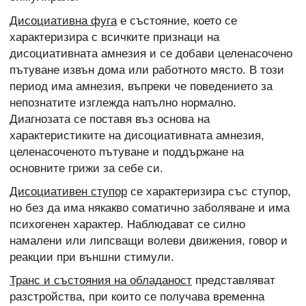
Дисоциативна фуга
е състояние, което се
характеризира с всичките признаци на
дисоциативната амнезия и се добави целенасочено
пътуване извън дома или работното място. В този
период има амнезия, въпреки че поведението за
непознатите изглежда напълно нормално.
Диагнозата се поставя въз основа на
характеристиките на дисоциативната амнезия,
целенасоченото пътуване и поддържане на
основните грижи за себе си.
Дисоциативен ступор
се характеризира със ступор,
но без да има някакво соматично заболяване и има
психогенен характер. Наблюдават се силно
намалени или липсващи волеви движения, говор и
реакции при външни стимули.
Транс и състояния на обладаност
представляват
разстройства, при които се получава временна