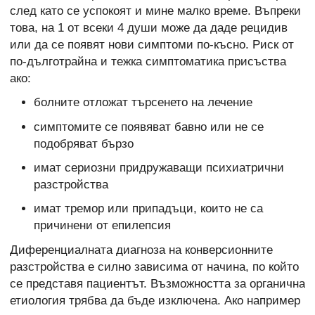
след като се успокоят и мине малко време. Въпреки
това, на 1 от всеки 4 души може да даде рецидив
или да се появят нови симптоми по-късно. Риск от
по-дълготрайна и тежка симптоматика присъства
ако:
болните отложат търсенето на лечение
симптомите се появяват бавно или не се
подобряват бързо
имат сериозни придружаващи психиатрични
разстройства
имат тремор или припадъци, които не са
причинени от епилепсия
Диференциалната диагноза на конверсионните
разстройства е силно зависима от начина, по който
се представя пациентът. Възможността за органична
етиология трябва да бъде изключена. Ако например