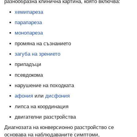
разнообразна клинична картина, която включва:
хемипареза
парапареза
монопареза
промяна на съзнанието
загуба на зрението
припадъци
псевдокома
нарушение на походката
афония
или
дисфония
липса на координация
двигателни разстройства
Диагнозата на конверсионно разстройство се
основава на наблюдаваните симптоми,