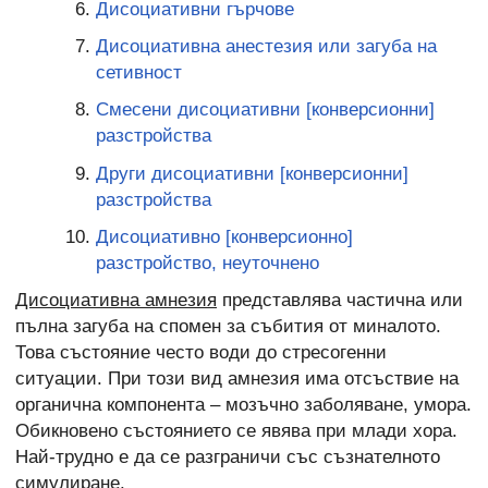
Дисоциативни гърчове
Дисоциативна анестезия или загуба на
сетивност
Смесени дисоциативни [конверсионни]
разстройства
Други дисоциативни [конверсионни]
разстройства
Дисоциативно [конверсионно]
разстройство, неуточнено
Дисоциативна амнезия
представлява частична или
пълна загуба на спомен за събития от миналото.
Това състояние често води до стресогенни
ситуации. При този вид амнезия има отсъствие на
органична компонента – мозъчно заболяване, умора.
Обикновено състоянието се явява при млади хора.
Най-трудно е да се разграничи със съзнателното
симулиране.