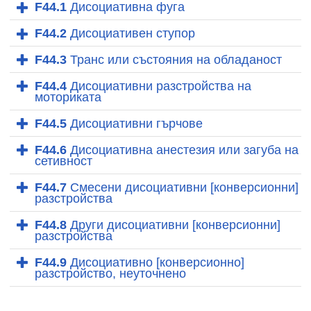
F44.1
Дисоциативна фуга
F44.2
Дисоциативен ступор
F44.3
Транс или състояния на обладаност
F44.4
Дисоциативни разстройства на
моториката
F44.5
Дисоциативни гърчове
F44.6
Дисоциативна анестезия или загуба на
сетивност
F44.7
Смесени дисоциативни [конверсионни]
разстройства
F44.8
Други дисоциативни [конверсионни]
разстройства
F44.9
Дисоциативно [конверсионно]
разстройство, неуточнено