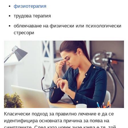
физиотерапия
трудова терапия
облекчаване на физически или психологически
стресори
Класически подход за правилно лечение е да се
идентифицира основната причина за поява на
симптомите. След като човек знае каква е тя, той