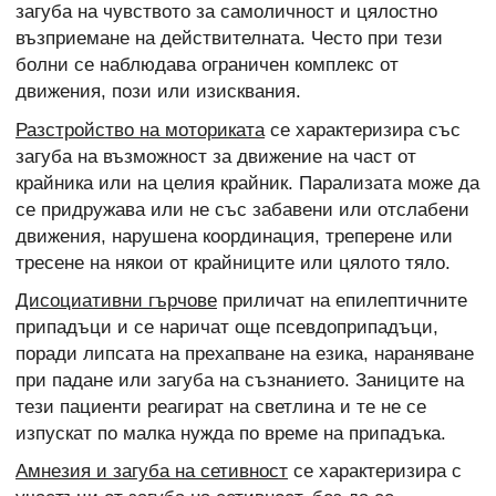
загуба на чувството за самоличност и цялостно
възприемане на действителната. Често при тези
болни се наблюдава ограничен комплекс от
движения, пози или изисквания.
Разстройство на моториката
се характеризира със
загуба на възможност за движение на част от
крайника или на целия крайник. Парализата може да
се придружава или не със забавени или отслабени
движения, нарушена координация, треперене или
тресене на някои от крайниците или цялото тяло.
Дисоциативни гърчове
приличат на епилептичните
припадъци и се наричат още псевдоприпадъци,
поради липсата на прехапване на езика, нараняване
при падане или загуба на съзнанието. Заниците на
тези пациенти реагират на светлина и те не се
изпускат по малка нужда по време на припадъка.
Амнезия и загуба на сетивност
се характеризира с