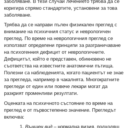
заболяване. В тези случаи лечението трябва да се
коригира спрямо стандартите, установени за това
заболяване.
Трябва да се направи пълен физикален преглед с
внимание на психичния статус и неврологичен
преглед. По време на неврологичния преглед се
използват определени принципи за разграничаване
на психогенния дефицит от неврологичните.
Дефицитът, който е представен, обикновено не
съответства на известните анатомични пътища.
Полезни са наблюденията, когато пациентът не знае
за прегледа, например в чакалнята. Многократните
прегледи от един или повече лекари могат да
разкрият променливи резултати.
Оценката на психичното състояние по време на
преглед е от първостепенно значение. Прегледът
включва:
Външен вид
– нормална визия, подходящ