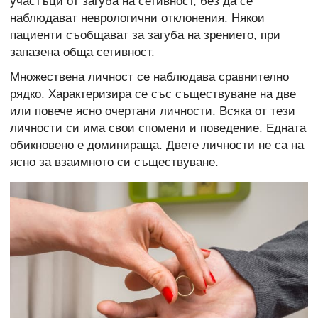
участъци от загуба на сетивност, без да се
наблюдават неврологични отклонения. Някои
пациенти съобщават за загуба на зрението, при
запазена обща сетивност.
Множествена личност
се наблюдава сравнително
рядко. Характеризира се със съществуване на две
или повече ясно очертани личности. Всяка от тези
личности си има свои спомени и поведение. Едната
обикновено е доминираща. Двете личности не са на
ясно за взаимното си съществуване.