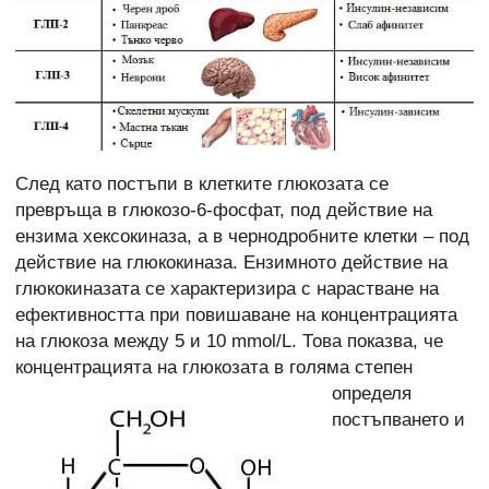
След като постъпи в клетките глюкозата се
превръща в глюкозо-6-фосфат, под действие на
ензима хексокиназа, а в чернодробните клетки – под
действие на глюкокиназа. Ензимното действие на
глюкокиназата се характеризира с нарастване на
ефективността при повишаване на концентрацията
на глюкоза между 5 и 10 mmol/L. Това показва, че
концентрацията на глюкозата в голяма степен
определя
постъпването и