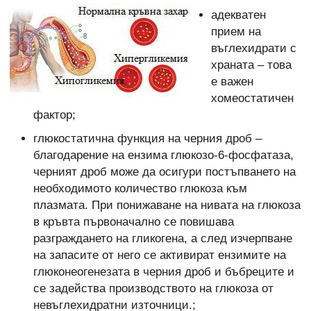
адекватен
прием на
въглехидрати с
храната – това
е важен
хомеостатичен
фактор;
глюкостатична функция на черния дроб –
благодарение на ензима глюкозо-6-фосфатаза,
черният дроб може да осигури постъпването на
необходимото количество глюкоза към
плазмата. При понижаване на нивата на глюкоза
в кръвта първоначално се повишава
разграждането на гликогена, а след изчерпване
на запасите от него се активират ензимите на
глюконеогенезата в черния дроб и бъбреците и
се задейства производството на глюкоза от
невъглехидратни източници.;