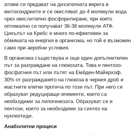
атоми се предават на дихателната верига в
митохондриите и се окисляват до 4 молекули вода
чрез окислително фосфорилиране, при което
оптимално се получават 36-38 молекули АТФ.
Цикълът на Кребс е много по-ефективен за
обмяната на енергия в организма, но той е възможен
само при аеробни условия.
В организма съществува и още един допълнителен
път за разграждане на глюкозата. Това е пентозо-
фосфатния път или пътят на Ембден-Майерхоф.
30% от разграждането на глюкоза в черния дроб и
мастните клетки протича по този път. При него се
образуват редуциращи елементи, които са
необходими за липогенезата. Образуват се и
пентози, които за необходими за синтез на
нуклеотиди.
Анаболитни процеси