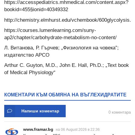
https://accesspediatrics.mhmedical.com/content.aspx?
bookid=455§ionid=40349332
http://chemistry.elmhurst.edu/vchembook/600glycolysis.h
https://courses.lumenlearning.com/suny-
ap2/chapter/carbohydrate-metabolism-no-content/
Л. Витанова, Р. Гърчев; „Физиология на човека”;
издателство АРСО
Arthur C. Guyton, M.D., John E. Hall, Ph.D.; „Text book
of Medical Physiology“
КОМЕНТАРИ КЪМ ОБМЯНА НА ВЪГЛЕХИДРАТИТЕ
Напиши коментар
0 коментара
www.framar.bg
на 06 August 2026 в 22:36