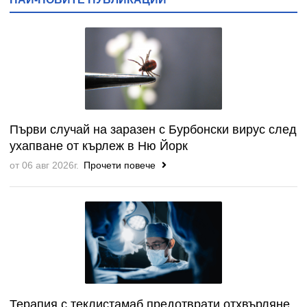
Първи случай на заразен с Бурбонски вирус след
ухапване от кърлеж в Ню Йорк
от 06 авг 2026г.
Прочети повече
Терапия с теклистамаб предотврати отхвърляне