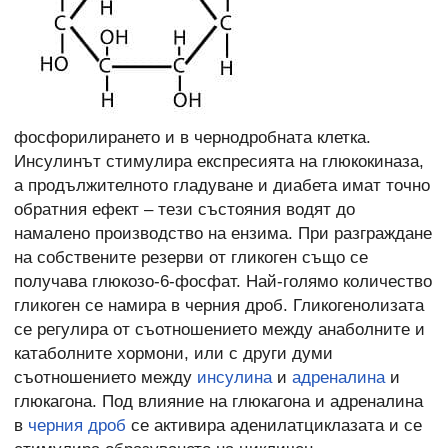
фосфорилирането и в чернодробната клетка.
Инсулинът стимулира експресията на глюкокиназа,
а продължителното гладуване и диабета имат точно
обратния ефект – тези състояния водят до
намалено производство на ензима. При разграждане
на собствените резерви от гликоген също се
получава глюкозо-6-фосфат. Най-голямо количество
гликоген се намира в черния дроб. Гликогенолизата
се регулира от съотношението между анаболните и
катаболните хормони, или с други думи
съотношението между
инсулина
и
адреналина
и
глюкагона. Под влияние на глюкагона и адреналина
в
черния дроб
се активира аденилатциклазата и се