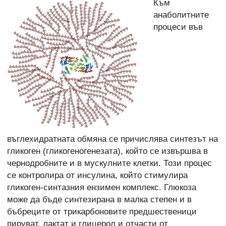
Към
анаболитните
процеси във
въглехидратната обмяна се причислява синтезът на
гликоген (гликогеногенезата), който се извършва в
чернодробните и в мускулните клетки. Този процес
се контролира от инсулина, който стимулира
гликоген-синтазния ензимен комплекс. Глюкоза
може да бъде синтезирана в малка степен и в
бъбреците от трикарбоновите предшественици
пируват, лактат и глицерол и отчасти от