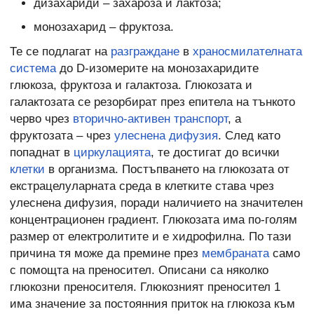
дизахариди – захароза и лактоза;
монозахарид – фруктоза.
Те се подлагат на
разграждане
в
храносмилателната
система
до D-изомерите на монозахаридите
глюкоза, фруктоза и галактоза. Глюкозата и
галактозата се резорбират през епитела на тънкото
черво чрез
вторично-активен транспорт
, а
фруктозата – чрез
улеснена дифузия
. След като
попаднат в
циркулацията
, те достигат до всички
клетки
в организма. Постъпването на глюкозата от
екстрацелуларната среда в клетките става чрез
улеснена дифузия, поради наличието на значителен
концентрационен градиент. Глюкозата има по-голям
размер от електролитите и е хидрофилна. По тази
причина тя може да премине през
мембраната
само
с помощта на преносител. Описани са няколко
глюкозни преносителя. Глюкозният преносител 1
има значение за постоянния приток на глюкоза към