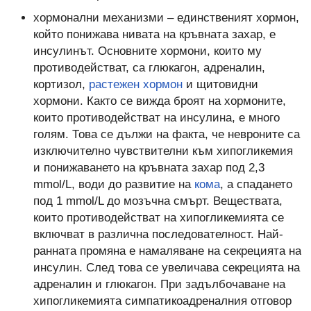
хормонални механизми – единственият хормон,
който понижава нивата на кръвната захар, е
инсулинът. Основните хормони, които му
противодействат, са глюкагон, адреналин,
кортизол,
растежен хормон
и щитовидни
хормони. Както се вижда броят на хормоните,
които противодействат на инсулина, е много
голям. Това се дължи на факта, че невроните са
изключително чувствителни към хипогликемия
и понижаването на кръвната захар под 2,3
mmol/L, води до развитие на
кома
, а спадането
под 1 mmol/L до мозъчна смърт. Веществата,
които противодействат на хипогликемията се
включват в различна последователност. Най-
ранната промяна е намаляване на секрецията на
инсулин. След това се увеличава секрецията на
адреналин и глюкагон. При задълбочаване на
хипогликемията симпатикоадреналния отговор