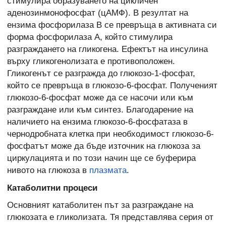
стимулира образуването на цикличен
аденозинмонофосфат (цАМФ). В резултат на
ензима фосфорилаза В се превръща в активната си
форма фосфорилаза А, който стимулира
разграждането на гликогена. Ефектът на инсулина
върху гликогенолизата е противоположен.
Гликогенът се разгражда до глюкозо-1-фосфат,
който се превръща в глюкозо-6-фосфат. Полученият
глюкозо-6-фосфат може да се насочи или към
разграждане или към синтез. Благодарение на
наличието на ензима глюкозо-6-фосфатаза в
чернодробната клетка при необходимост глюкозо-6-
фосфатът може да бъде източник на глюкоза за
циркулацията и по този начин ще се буферира
нивото на глюкоза в
плазмата
.
Катаболитни процеси
Основният катаболитен път за разграждане на
глюкозата е гликолизата. Тя представлява серия от