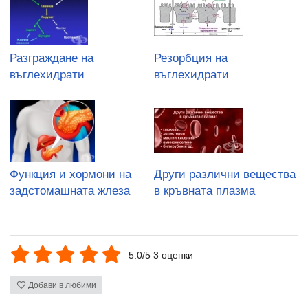
Разграждане на
Резорбция на
въглехидрати
въглехидрати
Функция и хормони на
Други различни вещества
задстомашната жлеза
в кръвната плазма
5.0/5 3 оценки
Добави в любими