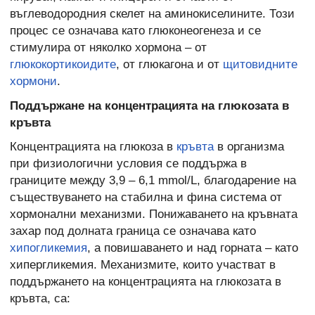
въглеводородния скелет на аминокиселините. Този
процес се означава като глюконеогенеза и се
стимулира от няколко хормона – от
глюкокортикоидите
, от глюкагона и от
щитовидните
хормони
.
Поддържане на концентрацията на глюкозата в
кръвта
Концентрацията на глюкоза в
кръвта
в организма
при физиологични условия се поддържа в
границите между 3,9 – 6,1 mmol/L, благодарение на
съществуването на стабилна и фина система от
хормонални механизми. Понижаването на кръвната
захар под долната граница се означава като
хипогликемия
, а повишаването и над горната – като
хипергликемия. Механизмите, които участват в
поддържането на концентрацията на глюкозата в
кръвта, са: