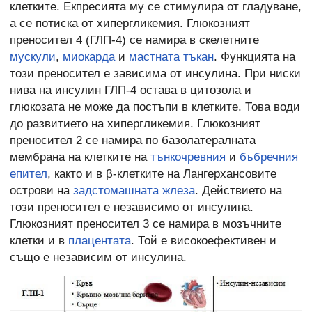
клетките. Екпресията му се стимулира от гладуване,
а се потиска от хипергликемия. Глюкозният
преносител 4 (ГЛП-4) се намира в скелетните
мускули
,
миокарда
и
мастната тъкан
. Функцията на
този преносител е зависима от инсулина. При ниски
нива на инсулин ГЛП-4 остава в цитозола и
глюкозата не може да постъпи в клетките. Това води
до развитието на хипергликемия. Глюкозният
преносител 2 се намира по базолатералната
мембрана на клетките на
тънкочревния
и
бъбречния
епител
, както и в β-клетките на Лангерхансовите
острови на
задстомашната жлеза
. Действието на
този преносител е независимо от инсулина.
Глюкозният преносител 3 се намира в мозъчните
клетки и в
плацентата
. Той е високоефективен и
също е независим от инсулина.