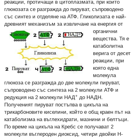
реакции, протичащи в цитоплазмата, при които
глюкозата се разгражда до пируват, съпроводено
със синтез и отделяне на АТФ. Гликолизата е най-
древният механизъм за извличане на енергия от
органични
вещества. Тя е
катаболитна
верига от десет
реакции, при
която една
молекула
глюкоза се разгражда до две молекули пируват,
съпроводено със синтеза на 2 молекули АТФ и
+
редукция на 2 молекули НАД
до НАДН.
Полученият пируват постъпва в цикъла на
трикарбоновите киселини, който е общ краен път на
катаболизма на въглехидрати, мазнини и белтъци.
По време на цикъла на Кребс се получават 2
молекули въглероден диоксид, четири двойки Н-