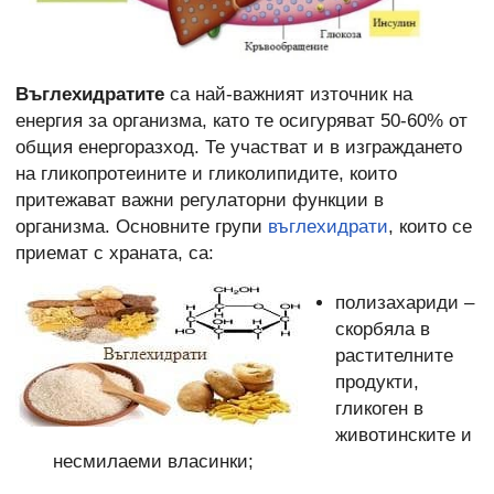
Въглехидратите
са най-важният източник на
енергия за организма, като те осигуряват 50-60% от
общия енергоразход. Те участват и в изграждането
на гликопротеините и гликолипидите, които
притежават важни регулаторни функции в
организма. Основните групи
въглехидрати
, които се
приемат с храната, са:
полизахариди –
скорбяла в
растителните
продукти,
гликоген в
животинските и
несмилаеми власинки;