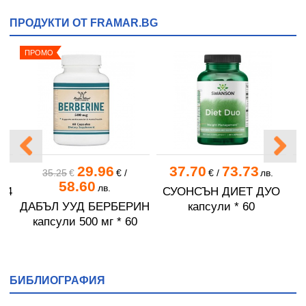
ПРОДУКТИ ОТ FRAMAR.BG
ПРОМО
29.96
37.70
73.73
в.
35.25
€
€
/
€
/
лв.
58.60
лв.
14
СУОНСЪН ДИЕТ ДУО
ДАБЪЛ УУД БЕРБЕРИН
капсули * 60
капсули 500 мг * 60
БИБЛИОГРАФИЯ