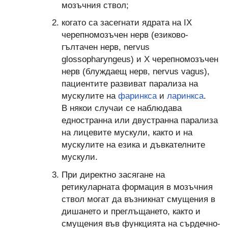
мозъчния ствол;
когато са засегнати ядрата на IX
черепномозъчен нерв (езиково-
гълтачен нерв, nervus
glossopharyngeus) и Х черепномозъчен
нерв (блуждаещ нерв, nervus vagus),
пациентите развиват парализа на
мускулите на
фаринкса
и
ларинкса
.
В някои случаи се наблюдава
едностранна или двустранна парализа
на лицевите мускули, както и на
мускулите на езика и дъвкателните
мускули.
При директно засягане на
ретикуларната формация в мозъчния
ствол могат да възникнат смущения в
дишането и преглъщането, както и
смущения във функцията на сърдечно-