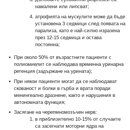
намалени или липсват;
атрофията на мускулите може да бъде
установена 3 седмици след появата на
парализа, като е най-силно изразена
през 12-15 седмица и остава
постоянна;
При около 50% от възрастните пациенти с
полиомиелит се наблюдава временна уринарна
ретенция (задържане на урината);
При някои пациенти могат да се наблюдават
скованост и болки в гърба и врата поради
менингеално дразнене, както и нарушения в
автономната функция;
Засягане на черепмномозъчен нерв:
в приблизително 10-15% от случаите
са засегнати моторни ядра на