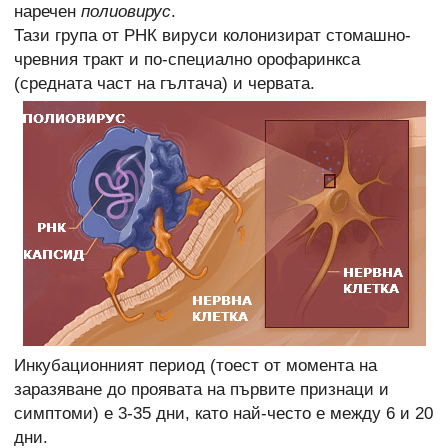
наречен
полиовирус
.
Тази група от РНК вируси колонизират стомашно-
чревния тракт и по-специално орофаринкса
(средната част на гълтача) и червата.
Инкубационният период (тоест от момента на
заразяване до проявата на първите признаци и
симптоми) е 3-35 дни, като най-често е между 6 и 20
дни.