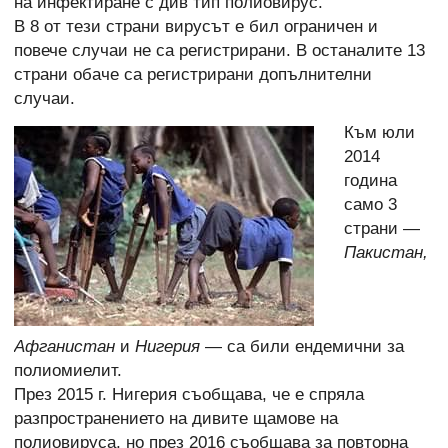
на инфектиране с див тип полиовирус.
В 8 от тези страни вирусът е бил ограничен и
повече случаи не са регистрирани. В останалите 13
страни обаче са регистрирани допълнителни
случаи.
Към юли
2014
година
само 3
страни —
Пакистан,
Афганистан
и
Нигерия
— са били ендемични за
полиомиелит.
През 2015 г. Нигерия съобщава, че е спряла
разпространението на дивите щамове на
полиовируса, но през 2016 съобщава за повторна