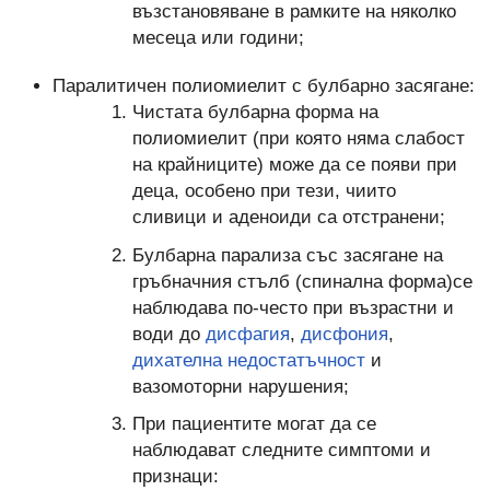
възстановяване в рамките на няколко
месеца или години;
Паралитичен полиомиелит с булбарно засягане:
Чистата булбарна форма на
полиомиелит (при която няма слабост
на крайниците) може да се появи при
деца, особено при тези, чиито
сливици и аденоиди са отстранени;
Булбарна парализа със засягане на
гръбначния стълб (спинална форма)се
наблюдава по-често при възрастни и
води до
дисфагия
,
дисфония
,
дихателна недостатъчност
и
вазомоторни нарушения;
При пациентите могат да се
наблюдават следните симптоми и
признаци: