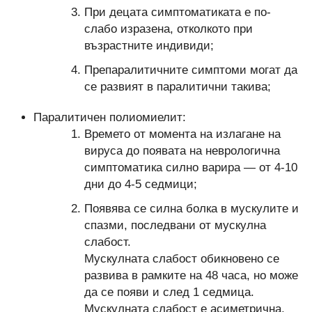
При децата симптоматиката е по-
слабо изразена, отколкото при
възрастните индивиди;
Препаралитичните симптоми могат да
се развият в паралитични такива;
Паралитичен полиомиелит:
Времето от момента на излагане на
вируса до появата на неврологична
симптоматика силно варира — от 4-10
дни до 4-5 седмици;
Появява се силна болка в мускулите и
спазми, последвани от мускулна
слабост.
Мускулната слабост обикновено се
развива в рамките на 48 часа, но може
да се появи и след 1 седмица.
Мускулната слабост е асиметрична,