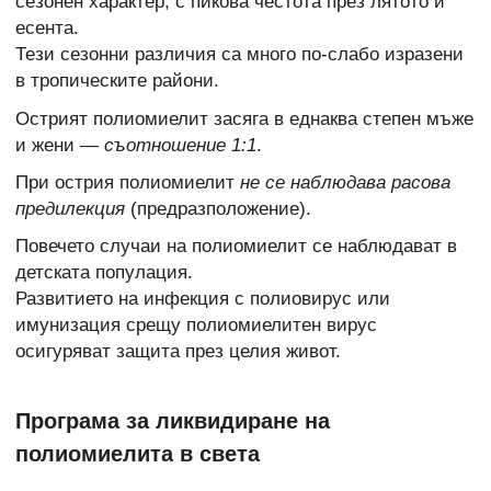
сезонен характер, с пикова честота през лятото и
есента.
Тези сезонни различия са много по-слабо изразени
в тропическите райони.
Острият полиомиелит засяга в еднаква степен мъже
и жени —
съотношение 1:1
.
При острия полиомиелит
не се наблюдава расова
предилекция
(предразположение).
Повечето случаи на полиомиелит се наблюдават в
детската популация.
Развитието на инфекция с полиовирус или
имунизация срещу полиомиелитен вирус
осигуряват защита през целия живот.
Програма за ликвидиране на
полиомиелита в света