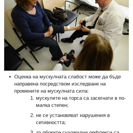
Оценка на мускулната слабост може да бъде
направена посредством изследване на
промените на мускулната сила:
мускулите на торса са засегнати в по-
малка степен;
не се установяват нарушения в
сетивността;
дълбоките сухожилни рефлекси са