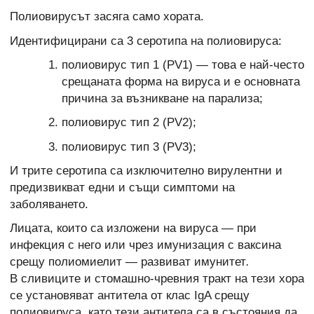
Полиовирусът засяга само хората.
Идентифицирани са 3 серотипа на полиовируса:
полиовирус тип 1 (PV1) — това е най-често
срещаната форма на вируса и е основната
причина за възникване на парализа;
полиовирус тип 2 (PV2);
полиовирус тип 3 (PV3);
И трите серотипа са изключително вирулентни и
предизвикват едни и същи симптоми на
заболяването.
Лицата, които са изложени на вируса — при
инфекция с него или чрез имунизация с ваксина
срещу полиомиелит — развиват имунитет
.
В сливиците и стомашно-чревния тракт на тези хора
се установяват антитела от клас IgA срещу
полиовируса, като тези антитела са в състояния да