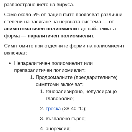
разпространението на вируса.
Само около 5% от пациентите проявяват различни
степени на засягане на нервната система — от
асимптоматичен полиомиелит
до най-тежката
форма —
паралитичен полиомиелит.
Симптомите при отделните форми на полиомиелит
включват:
Непаралитичен полиомиелит или
препаралитичен полиомиелит:
Продромалните (предварителните)
симптоми включват:
генерализирано, непулсиращо
главоболие;
треска
(38-40 °С);
възпалено гърло;
анорексия;