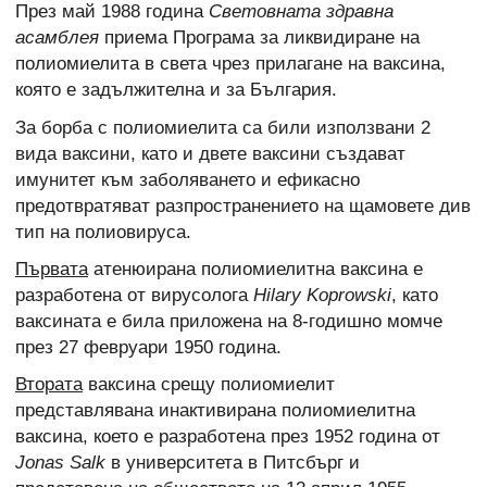
През май 1988 година
Световната здравна
асамблея
приема Програма за ликвидиране на
полиомиелита в света чрез прилагане на ваксина,
която е задължителна и за България.
За борба с полиомиелита са били използвани 2
вида ваксини, като и двете ваксини създават
имунитет към заболяването и ефикасно
предотвратяват разпространението на щамовете див
тип на полиовируса.
Първата
атенюирана полиомиелитна ваксина е
разработена от вирусолога
Hilary Koprowski
, като
ваксината е била приложена на 8-годишно момче
през 27 февруари 1950 година.
Втората
ваксина срещу полиомиелит
представлявана инактивирана полиомиелитна
ваксина, което е разработена през 1952 година от
Jonas Salk
в университета в Питсбърг и