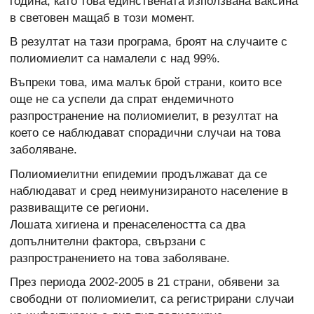
година, като това единствената използвана ваксина
в световен мащаб в този момент.
В резултат на тази програма, броят на случаите с
полиомиелит са намалели с над 99%.
Въпреки това, има малък брой страни, които все
още не са успели да спрат ендемичното
разпространение на полиомиелит, в резултат на
което се наблюдават спорадични случаи на това
заболяване.
Полиомиелитни епидемии продължават да се
наблюдават и сред неимунизираното население в
развиващите се региони.
Лошата хигиена и пренаселеността са два
допълнителни фактора, свързани с
разпространението на това заболяване.
През периода 2002-2005 в 21 страни, обявени за
свободни от полиомиелит, са регистрирани случаи