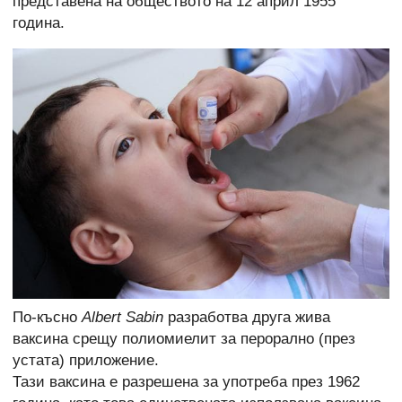
представена на обществото на 12 април 1955
година.
По-късно
Albert Sabin
разработва друга жива
ваксина срещу полиомиелит за перорално (през
устата) приложение.
Тази ваксина е разрешена за употреба през 1962