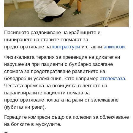
Пасивното раздвижване на крайниците и
шинирането на ставите спомагат за
предотвратяване на
контрактури
и ставни
анкилози
.
Физикалната терапия за превенция на дихателни
нарушения при пациенти с булбарно засягане
спомага за предотвратяване развитието на
белодробни усложнения, като например
ателектаза
.
Честата промяна на позицията в леглото на
парализираните пациенти помага за
предотвратяване появата на рани от залежаване
(кубитални рани).
Горещите компреси също са полезни за облекчаване
на болките в мускулите.