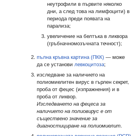
неутрофили в първите няколко
дни, а след това на лимфоцити) в
периода преди появата на
парализа;
увеличение на белтъка в ликвора
(гръбначномозъчната течност);
пълна кръвна картина (ПКК)
— може
да се установи
левкоцитоза
;
изследване за наличието на
полиомиелитен вирус в гърлен секрет,
проба от фецес (изпражнения) и в
проба от ликвор.
Изследването на фецеса за
наличието на полиовирус е от
съществено значение за
диагностициране на полиомиелит
.