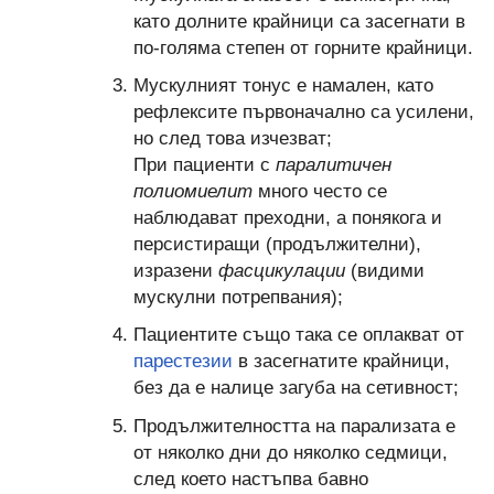
като долните крайници са засегнати в
по-голяма степен от горните крайници.
Мускулният тонус е намален, като
рефлексите първоначално са усилени,
но след това изчезват;
При пациенти с
паралитичен
полиомиелит
много често се
наблюдават преходни, а понякога и
персистиращи (продължителни),
изразени
фасцикулации
(видими
мускулни потрепвания);
Пациентите също така се оплакват от
парестезии
в засегнатите крайници,
без да е налице загуба на сетивност;
Продължителността на парализата е
от няколко дни до няколко седмици,
след което настъпва бавно