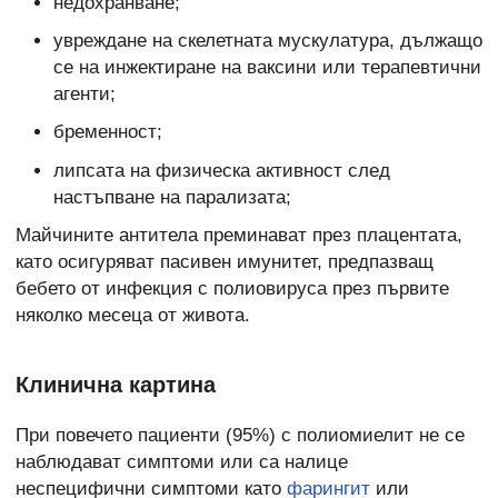
недохранване;
увреждане на скелетната мускулатура, дължащо
се на инжектиране на ваксини или терапевтични
агенти;
бременност;
липсата на физическа активност след
настъпване на парализата;
Майчините антитела преминават през плацентата,
като осигуряват пасивен имунитет, предпазващ
бебето от инфекция с полиовируса през първите
няколко месеца от живота.
Клинична картина
При повечето пациенти (95%) с полиомиелит не се
наблюдават симптоми или са налице
неспецифични симптоми като
фарингит
или