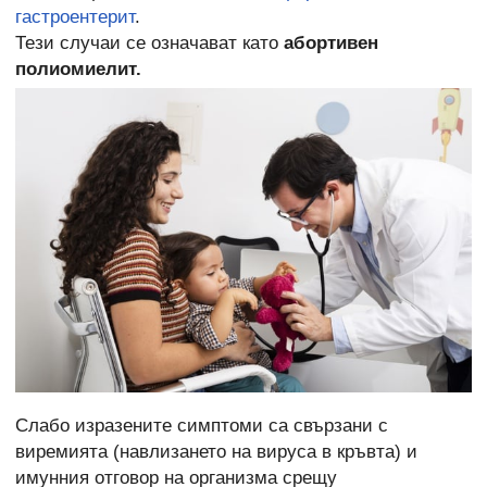
гастроентерит
.
Тези случаи се означават като
абортивен
полиомиелит.
Слабо изразените симптоми са свързани с
виремията (навлизането на вируса в кръвта) и
имунния отговор на организма срещу