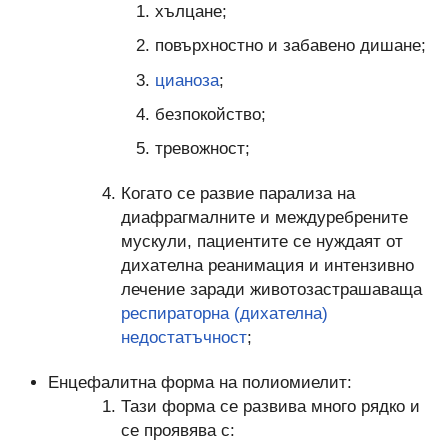
хълцане;
повърхностно и забавено дишане;
цианоза
;
безпокойство;
тревожност;
Когато се развие парализа на
диафрагмалните и междуребрените
мускули, пациентите се нуждаят от
дихателна реанимация и интензивно
лечение заради животозастрашаваща
респираторна (дихателна)
недостатъчност
;
Енцефалитна форма на полиомиелит:
Тази форма се развива много рядко и
се проявява с: