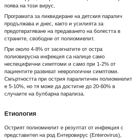
поява на този вирус.
Програмата за ликвидиране на детския паралич
продължава и днес, както и усилията за
предотвратяване на предаването на болестта в
страните, свободни от полиомиелит.
При около 4-8% от засегнатите от остра
полиовирусна инфекция са налице само
неспецифични симптоми и само при 1-2% от
пациентите развиват неврологични симптоми.
Смъртността при острия паралитичен полиомиелит
е 5-10%, но тя може да достигне до 20-60% в
случаите на булбарна парализа.
Етиология
Острият полиомиелит е резултат от инфекция с
представител на род Ентеровирус (Enterovirus),