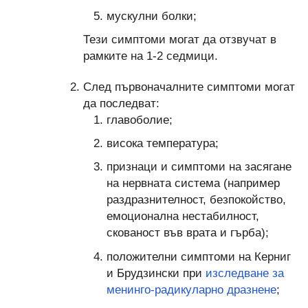
мускулни болки;
Тези симптоми могат да отзвучат в
рамките на 1-2 седмици.
След първоначалните симптоми могат
да последват:
главоболие;
висока температура;
признаци и симптоми на засягане
на нервната система (например
раздразнителност, безпокойство,
емоционална нестабилност,
скованост във врата и гърба);
положителни симптоми на Керниг
и Брудзински при
изследване за
менинго-радикуларно дразнене
;