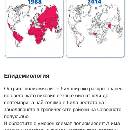
Епидемиология
Острият полиомиелит е бил широко разпространен
по света, като пиковия сезон е бил от юли до
септември, а най-голяма е била честота на
заболяването в тропическите райони на Северното
полукълбо.
В областите с умерен климат полиомиелитът има