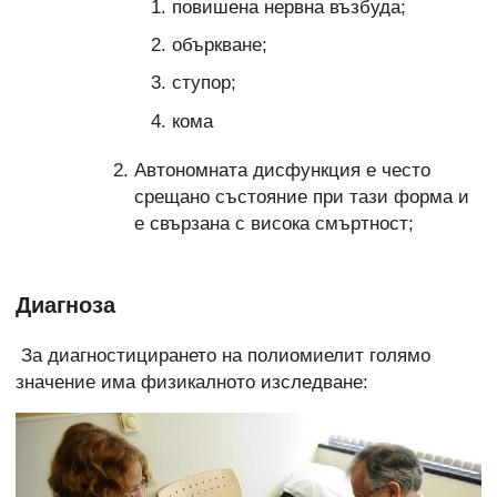
повишена нервна възбуда;
объркване;
ступор;
кома
Автономната дисфункция е често
срещано състояние при тази форма и
е свързана с висока смъртност;
Диагноза
За диагностицирането на полиомиелит голямо
значение има физикалното изследване: