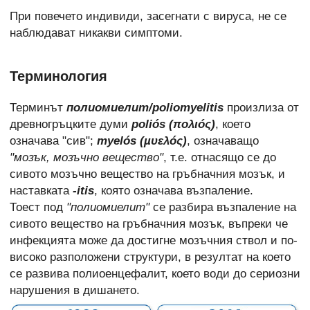
При повечето индивиди, засегнати с вируса, не се
наблюдават никакви симптоми.
Терминология
Терминът
полиомиелит/poliomyelitis
произлиза от
древногръцките думи
poliós
(
πολιóς
)
, което
означава "сив";
myelós
(
µυελóς
)
, означаващо
"мозък, мозъчно вещество"
, т.е. отнасящо се до
сивото мозъчно вещество на гръбначния мозък, и
наставката
-itis
, която означава възпаление.
Тоест под
"полиомиелит"
се разбира възпаление на
сивото вещество на гръбначния мозък, въпреки че
инфекцията може да достигне мозъчния ствол и по-
високо разположени структури, в резултат на което
се развива полиоенцефалит, което води до сериозни
нарушения в дишането.