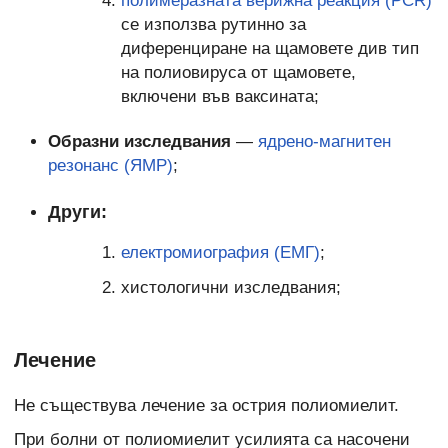
полимеразната верижна реакция (PCR)
се използва рутинно за
диференциране на щамовете див тип
на полиовируса от щамовете,
включени във ваксината;
Образни изследвания
—
ядрено-магнитен
резонанс (ЯМР)
;
Други:
електромиография (ЕМГ)
;
хистологични изследвания;
Лечение
Не съществува лечение за острия полиомиелит.
При болни от полиомиелит усилията са насочени