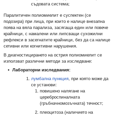
съдовата система;
Паралитичен полиомиелит е суспектен (се
подозира) при лица, при които е налице внезапна
поява на вяла парализа, засягаща един или повече
крайници, с намалени или липсващи сухожилни
рефлекси в засегнатите крайници, без да са налице
сетивни или когнитивни нарушения.
В диагностицирането на острия полиомиелит се
използват различни методи за изследване:
Лабораторни изследвания:
лумбална пункция
, при която може да
се установи:
повишено налягане на
цереброспиналната
(гръбначномозъчната) течност;
плеоцитоза (наличието на