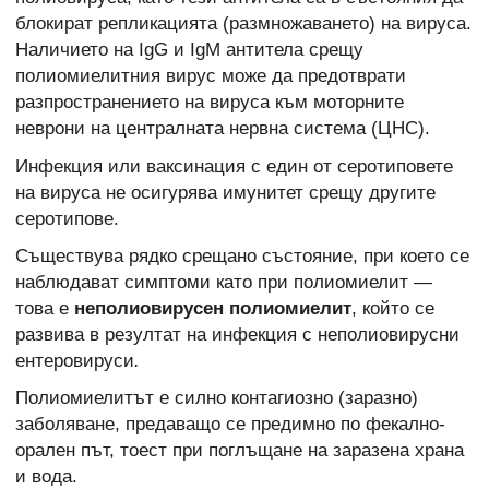
блокират репликацията (размножаването) на вируса.
Наличието на IgG и IgM антитела срещу
полиомиелитния вирус може да предотврати
разпространението на вируса към моторните
неврони на централната нервна система (ЦНС).
Инфекция или ваксинация с един от серотиповете
на вируса не осигурява имунитет срещу другите
серотипове.
Съществува рядко срещано състояние, при което се
наблюдават симптоми като при полиомиелит —
това е
неполиовирусен полиомиелит
, който се
развива в резултат на инфекция с неполиовирусни
ентеровируси
.
Полиомиелитът е силно контагиозно (заразно)
заболяване, предаващо се предимно по фекално-
орален път, тоест при поглъщане на заразена храна
и вода.