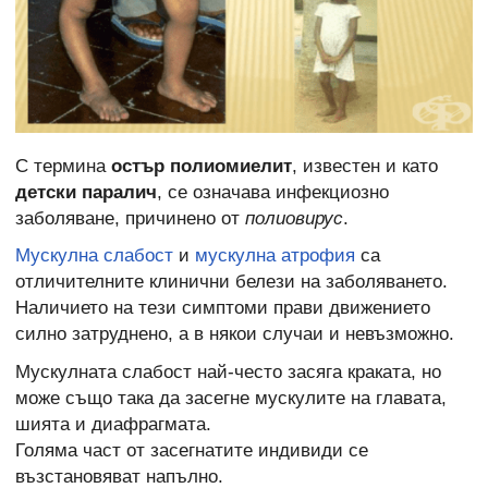
С термина
остър полиомиелит
, известен и като
детски паралич
, се означава инфекциозно
заболяване, причинено от
полиовирус
.
Мускулна слабост
и
мускулна атрофия
са
отличителните клинични белези на заболяването.
Наличието на тези симптоми прави движението
силно затруднено, а в някои случаи и невъзможно.
Мускулната слабост най-често засяга краката, но
може също така да засегне мускулите на главата,
шията и диафрагмата.
Голяма част от засегнатите индивиди се
възстановяват напълно.