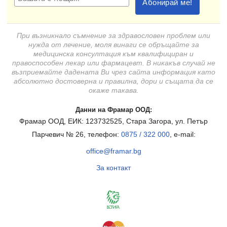
При възникнало съмнение за здравословен проблем или
нужда от лечение, моля винаги се обръщайте за
медицинска консултация към квалифициран и
правоспособен лекар или фармацевт. В никакъв случай не
възприемайте дадената Ви чрез сайта информация като
абсолютно достоверна и правилна, дори и същата да се
окаже такава.
Данни на Фрамар ООД:
Фрамар ООД, ЕИК: 123732525, Стара Загора, ул. Петър
Парчевич № 26, телефон:
0875 / 322 000
, e-mail:
office@framar.bg
За контакт