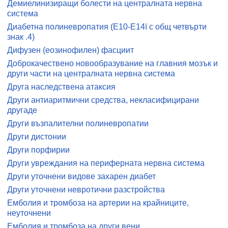
Демиелинизиращи болести на централната нервна
система
Диабетна полиневропатия (Е10-Е14ї с общ четвърти
знак .4)
Дифузен (еозинофилен) фасциит
Доброкачествено новообразувание на главния мозък и
други части на централната нервна система
Друга наследствена атаксия
Други антиаритмични средства, некласифицирани
другаде
Други възпалителни полиневропатии
Други дистонии
Други порфирии
Други увреждания на периферната нервна система
Други уточнени видове захарен диабет
Други уточнени невротични разстройства
Емболия и тромбоза на артерии на крайниците,
неуточнени
Емболия и тромбоза на други вени