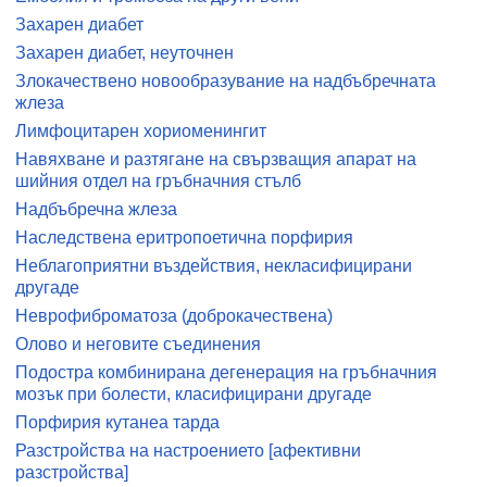
Захарен диабет
Захарен диабет, неуточнен
Злокачествено новообразувание на надбъбречната
жлеза
Лимфоцитарен хориоменингит
Навяхване и разтягане на свързващия апарат на
шийния отдел на гръбначния стълб
Надбъбречна жлеза
Наследствена еритропоетична порфирия
Неблагоприятни въздействия, некласифицирани
другаде
Неврофиброматоза (доброкачествена)
Олово и неговите съединения
Подостра комбинирана дегенерация на гръбначния
мозък при болести, класифицирани другаде
Порфирия кутанеа тарда
Разстройства на настроението [афективни
разстройства]