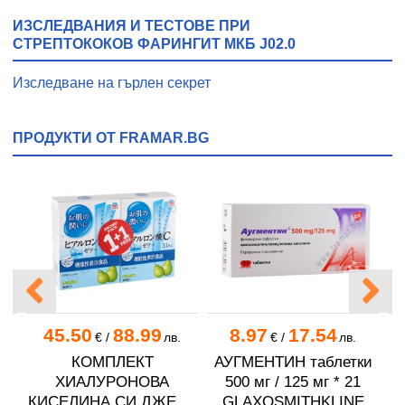
ИЗСЛЕДВАНИЯ И ТЕСТОВЕ ПРИ
СТРЕПТОКОКОВ ФАРИНГИТ МКБ J02.0
Изследване на гърлен секрет
ПРОДУКТИ ОТ FRAMAR.BG
45.50
88.99
8.97
17.54
€
/
лв.
€
/
лв.
КОМПЛЕКТ
АУГМЕНТИН таблетки
и
ХИАЛУРОНОВА
500 мг / 125 мг * 21
КИСЕЛИНА СИ ДЖЕЛИ
GLAXOSMITHKLINE