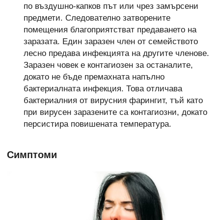
по въздушно-капков път или чрез замърсени
предмети. Следователно затворените
помещения благоприятстват предаването на
заразата. Един заразен член от семейството
лесно предава инфекцията на другите членове.
Заразен човек е контагиозен за останалите,
докато не бъде премахната напълно
бактериалната инфекция. Това отличава
бактериалния от вирусния фарингит, тъй като
при вирусен заразените са контагиозни, докато
персистира повишената температура.
Симптоми