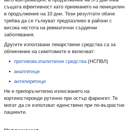
същата ефективност като приемането на пеницилин
в продължение на 10 дни. Тези резултати обаче
трябва да се тълкуват предпазливо в райони с
висока честота на ревматични сърдечни
заболявания.
Другите използвани лекарствени средства са за
облекчение на симптомите и включват:
противовъзпалителни средства
(НСПВЛ)
аналгетици
антипиретици
Не е препоръчително изписването на
кортикостероиди рутинно при остър фарингит. Те
могат да се използват единствено при по-възрастни
пациенти.