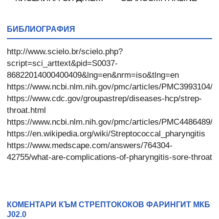
желирани стика 2 кутии
* 31
БИБЛИОГРАФИЯ
http://www.scielo.br/scielo.php?
script=sci_arttext&pid=S0037-
86822014000400409&lng=en&nrm=iso&tlng=en
https://www.ncbi.nlm.nih.gov/pmc/articles/PMC3993104/
https://www.cdc.gov/groupastrep/diseases-hcp/strep-
throat.html
https://www.ncbi.nlm.nih.gov/pmc/articles/PMC4486489/
https://en.wikipedia.org/wiki/Streptococcal_pharyngitis
https://www.medscape.com/answers/764304-
42755/what-are-complications-of-pharyngitis-sore-throat
КОМЕНТАРИ КЪМ СТРЕПТОКОКОВ ФАРИНГИТ МКБ
J02.0