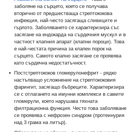
заболяне на сърцето, което се получава
вторично от предшестваща стрептококова
инфекция, най-често засягаща сливиците и
гърлото. Заболяването се характеризира със
засягане на ендокарда на сърдечния мускул и в
частност клапния апарат (клапни пороци). Това
е най-честата причина за клапен порок на
сърцето. Самото клапно засягане се проявява
като сърдечна недостатъчност.
Постстрептококов гломерулонефрит - рядко
настъпващо усложнение на стрептококовия
фарингит, засягащо бъбреците. Характеризира
се с отлагането на имунни комплекси в самите
гломерули, което нарушава тяхната
филтрационна функция. Често това заболяване
се проявява с нефрозен синдром (протеинурия
над 3 грама на литър).