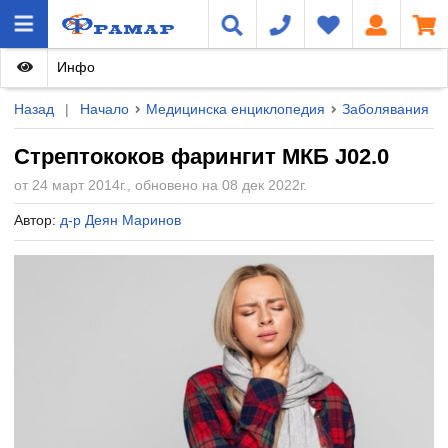
Инфо
Назад
|
Начало
Медицинска енциклопедия
Заболявания
Стрептококов фарингит МКБ J02.0
от 24 март 2014г., обновено на 08 дек 2022г.
Автор:
д-р Деян Маринов