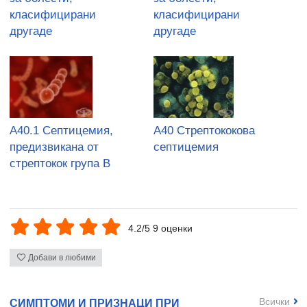
класифицирани
класифицирани
другаде
другаде
A40.1 Септицемия,
A40 Стрептококова
предизвикана от
септицемия
стрептокок група В
4.2/5 9 оценки
Добави в любими
Всички
СИМПТОМИ И ПРИЗНАЦИ ПРИ