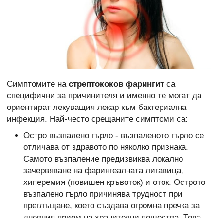
Симптомите на
стрептококов фарингит
са
специфични за причинителя и именно те могат да
ориентират лекуващия лекар към бактериална
инфекция. Най-често срещаните симптоми са:
Остро възпалено гърло - възпаленото гърло се
отличава от здравото по няколко признака.
Самото възпаление предизвиква локално
зачервяване на фарингеалната лигавица,
хиперемия (повишен кръвоток) и оток. Острото
възпалено гърло причинява трудност при
преглъщане, което създава огромна пречка за
дневния прием на хранителни вещества. Това