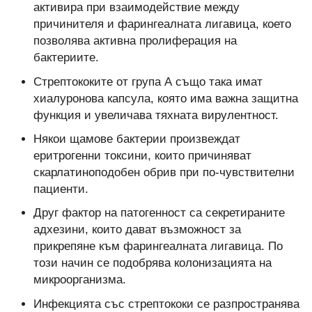
активира при взаимодействие между
причинителя и фарингеалната лигавица, което
позволява активна пролиферация на
бактериите.
Стрептококите от група А също така имат
хиалуронова капсула, която има важна защитна
функция и увеличава тяхната вирулентност.
Някои щамове бактерии произвеждат
еритрогенни токсини, които причиняват
скарлатиноподобен обрив при по-чувствителни
пациенти.
Друг фактор на патогенност са секретираните
адхезини, които дават възможност за
прикрепяне към фарингеалната лигавица. По
този начин се подобрява колонизацията на
микроорганизма.
Инфекцията със стрептококи се разпространява