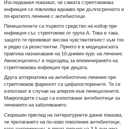
Изследвания показват, че самата стрептококова
инфекция се повлиява еднакво при дългосрочното и
по-краткото лечение с антибиотици.
Пеницилините са първото средство на избор при
инфекция със стрептококи от група А. Това е така,
защото те проявяват висока чувствителност към тях
и рядко са резистентни. Прието е в медицинската
практика назначаване на 10-дневен курс на лечение.
Амоксицилинът е подходящ за елиминирането на
стрептококова инфекция при децата.
Друга алтернатива на антибиотично лечение при
стрептококов фарингит са цефалоспорините. Те се
използват в случаи на алергия към пеницилините.
Макролидите също са използвани антибиотици за
лечението на заболяването.
Скорошен преглед на литературните данни показва,
че прилагането на по-ново поколение антибиотици,
като азитромицин, в продължение на 3-5 дни има