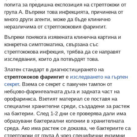
попита за предишна експозиция на стрептококи от
група А. Въпреки това инфекцията, причинена от
много други агенти, може да бъде клинично
неразличима от стрептококовия фарингит.
Въпреки понякога изявената клинична картина и
конкретна симптоматика, свързана със
стрептококова инфекция, трябва да се направят
изследвания, които да потвърдят това.
Златен стандарт в диагностицирането на
стрептококов фарингит
е
изследването на гърлен
секрет
. Взема се секрет с памучен тампон от
небцово-фарингеалната дъга и задната част на
орофаринкса. Взетият материал се поставя на
специални хранителни среди, създадени за растеж
на бактерии. След 1-2 дни се проверява дали има
образувани бактериални колонии в хранителната
среда. Ако има растеж се доказва, че бактериите са
стрептококи от група А чрез специфични ензимни