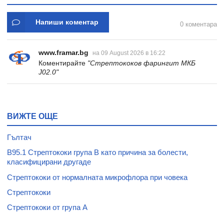
Напиши коментар
0 коментара
www.framar.bg
на 09 August 2026 в 16:22
Коментирайте
"Стрептококов фарингит МКБ
J02.0"
ВИЖТЕ ОЩЕ
Гълтач
B95.1 Стрептококи група В като причина за болести,
класифицирани другаде
Стрептококи от нормалната микрофлора при човека
Стрептококи
Стрептококи от група А