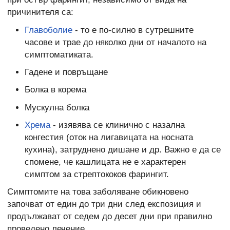
причинителя са:
Главоболие
- то е по-силно в сутрешните
часове и трае до няколко дни от началото на
симптоматиката.
Гадене и повръщане
Болка в корема
Мускулна болка
Хрема
- изявява се клинично с назална
конгестия (оток на лигавицата на носната
кухина), затруднено дишане и др. Важно е да се
спомене, че кашлицата не е характерен
симптом за стрептококов фарингит.
Симптомите на това заболяване обикновено
започват от един до три дни след експозиция и
продължават от седем до десет дни при правилно
проведено лечение.