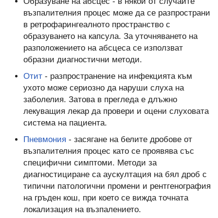
Образуване на абсцес - в някои от случаите
възпалителния процес може да се разпространи
в ретрофарингеалното пространство с
образуването на капсула. За уточняването на
разположението на абсцеса се използват
образни диагностични методи.
Отит
- разпространение на инфекцията към
ухото може сериозно да наруши слуха на
заболелия. Затова в прегледа е длъжно
лекуващия лекар да провери и оцени слуховата
система на пациента.
Пневмония
- засягане на белите дробове от
възпалителния процес като се проявява със
специфични симптоми. Методи за
диагностициране са аускултация на бял дроб с
типични патологични промени и рентгенография
на гръден кош, при което се вижда точната
локализация на възпалението.