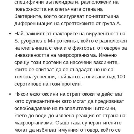
специфични въглехидрати, разположени на
повърхността на клетъчната стена на
бактериите, които осигуряват по-нататъшна
диференциация на стрептококите от група А.
Най-важният от факторите на вирулентност на
S. pyogenes е М-протеинът, който е разположен
на клетъчната стена и е факторът, отговорен за
инвазивността на микроорганизма. Именно
срещу този протеин са насочени ваксините,
които се опитват да се създадат, но не са
толкова успешни, тъй като са описани над 100
серотипове на този протеин.
Някои екзотоксини на стрептококите действат
като суперантигени като могат да предизвикат
освобождаване на възпалителни цитокини,
което до води до изявена реакция от страна на
макроорганизма. Също така суперантигените
могат да избягват имунния отговор, който се