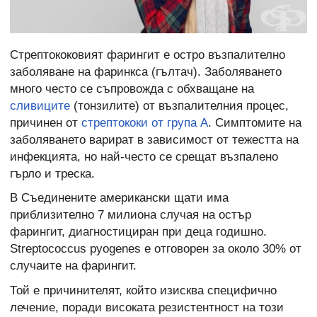
Стрептококовият фарингит е остро възпалително
заболяване на фаринкса (гълтач). Заболяването
много често се съпровожда с обхващане на
сливиците
(тонзилите) от възпалителния процес,
причинен от
стрептококи от група А
. Симптомите на
заболяването варират в зависимост от тежестта на
инфекцията, но най-често се срещат възпалено
гърло и треска.
В Съединените американски щати има
приблизително 7 милиона случая на остър
фарингит, диагностициран при деца годишно.
Streptococcus pyogenes е отговорен за около 30% от
случаите на фарингит.
Той е причинителят, който изисква специфично
лечение, поради високата резистентност на този