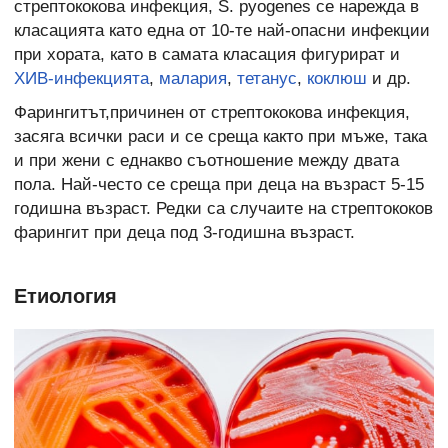
стрептококова инфекция, S. pyogenes се нарежда в
класацията като една от 10-те най-опасни инфекции
при хората, като в самата класация фигурират и
ХИВ-инфекцията
,
малария
,
тетанус
,
коклюш
и др.
Фарингитът,причинен от стрептококова инфекция,
засяга всички раси и се среща както при мъже, така
и при жени с еднакво съотношение между двата
пола. Най-често се среща при деца на възраст 5-15
годишна възраст. Редки са случаите на стрептококов
фарингит при деца под 3-годишна възраст.
Етиология