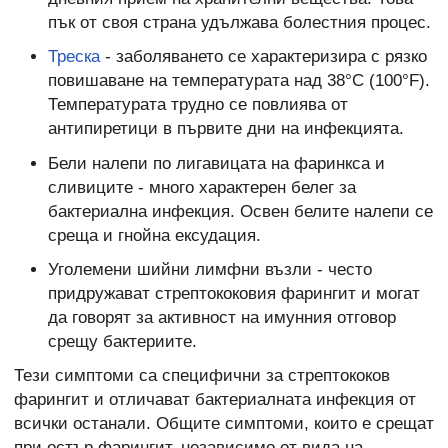
пък от своя страна удължава болестния процес.
Треска
- заболяването се характеризира с рязко
повишаване на температурата над 38°С (100°F).
Температурата трудно се повлиява от
антипиретици в първите дни на инфекцията.
Бели налепи по лигавицата на фаринкса и
сливиците - много характерен белег за
бактериална инфекция. Освен белите налепи се
среща и гнойна ексудация.
Уголемени шийни лимфни възли - често
придружават стрептококовия фарингит и могат
да говорят за активност на имунния отговор
срещу бактериите.
Тези симптоми са специфични за стрептококов
фарингит и отличават бактериалната инфекция от
всички останали. Общите симптоми, които е срещат
при остър фарингит, независимо от вида на