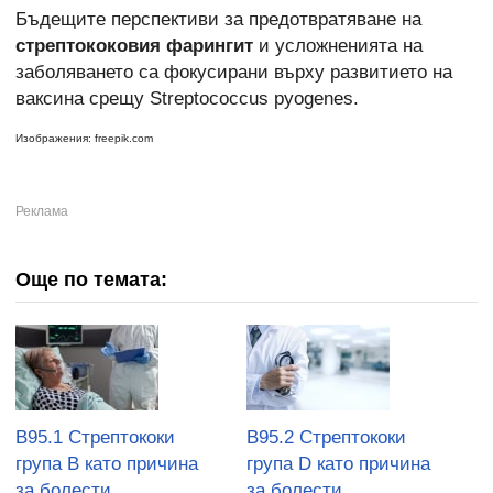
Бъдещите перспективи за предотвратяване на
стрептококовия фарингит
и усложненията на
заболяването са фокусирани върху развитието на
ваксина срещу Streptococcus pyogenes.
Изображения: freepik.com
Още по темата:
B95.1 Стрептококи
B95.2 Стрептококи
група В като причина
група D като причина
за болести,
за болести,