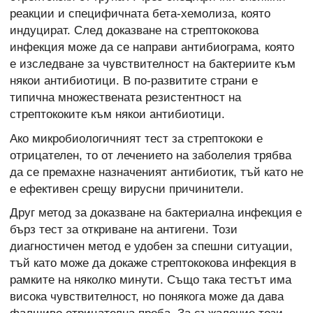
реакции и специфичната бета-хемолиза, която
индуцират. След доказване на стрептококова
инфекция може да се направи антибиограма, която
е изследване за чувствителност на бактериите към
някои антибиотици. В по-развитите страни е
типична множествената резистентност на
стрептококите към някои антибиотици.
Ако микробиологичният тест за стрептококи е
отрицателен, то от лечението на заболелия трябва
да се премахне назначеният антибиотик, тъй като не
е ефективен срещу вирусни причинители.
Друг метод за доказване на бактериална инфекция е
бърз тест за откриване на антигени. Този
диагностичен метод е удобен за спешни ситуации,
тъй като може да докаже стрептококова инфекция в
рамките на няколко минути. Също така тестът има
висока чувствителност, но понякога може да дава