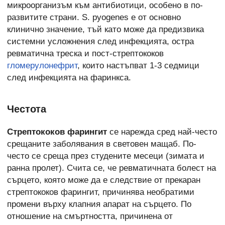
микроорганизъм към антибиотици, особено в по-
развитите страни. S. pyogenes е от основно
клинично значение, тъй като може да предизвика
системни усложнения след инфекцията, остра
ревматична треска и пост-стрептококов
гломерулонефрит
, които настъпват 1-3 седмици
след инфекцията на фаринкса.
Честота
Стрептококов фарингит
се нарежда сред най-често
срещаните заболявания в световен мащаб. По-
често се среща през студените месеци (зимата и
ранна пролет). Счита се, че ревматичната болест на
сърцето, която може да е следствие от прекаран
стрептококов фарингит, причинява необратими
промени върху клапния апарат на сърцето. По
отношение на смъртността, причинена от