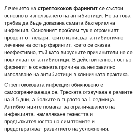
Лечението на
стрептококов фарингит
се състои
основно в използването на антибиотици. Но за това
трябва да бъде доказана самата бактериална
инфекция. Основният проблем тук е огромният
процент от лекари, които изписват антибиотично
лечение на остър фарингит, което се оказва
неефективно, тъй като вирусните причинители не се
повлияват от антибиотици. В действителност остър
фарингит е основната причина за неправилно
използване на антибиотици в клиничната практика.
Стрептококовата инфекция обикновено е
самоограничаваща се. Треската отзвучава в рамките
на 3-5 дни, а болките в гърлото за 1 седмица.
Антибиотиците помагат за ограничаването на
инфекцията, намаляване тежестта и
продължителността на симптомите и
предотвратяват развитието на усложнения.