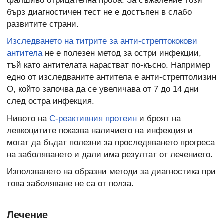
фалшиво отрицателна проба. За съжаление този
бърз диагностичен тест не е достъпен в слабо
развитите страни.
Изследването на титрите за анти-стрептококови
антитела
не е полезен метод за остри инфекции,
тъй като антителата нарастват по-късно. Например
едно от изследваните антитела е анти-стрептолизин
О, който започва да се увеличава от 7 до 14 дни
след остра инфекция.
Нивото на
С-реактивния протеин
и броят на
левкоцитите показва наличието на инфекция и
могат да бъдат полезни за проследяването прогреса
на заболяването и дали има резултат от лечението.
Използването на образни методи за диагностика при
това заболяване не са от полза.
Лечение