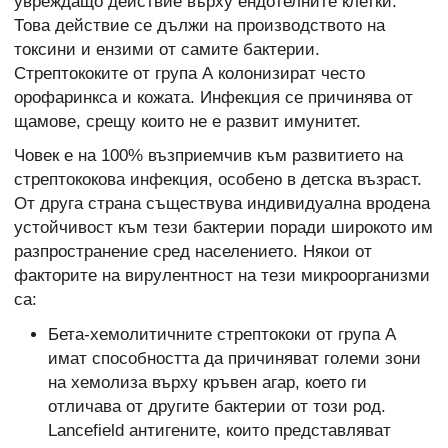
увреждащо действие върху ендотелните клетки.
Това действие се дължи на производството на
токсини и ензими от самите бактерии.
Стрептококите от група А колонизират често
орофаринкса и кожата. Инфекция се причинява от
щамове, срещу които не е развит имунитет.
Човек е на 100% възприемчив към развитието на
стрептококова инфекция, особено в детска възраст.
От друга страна съществува индивидуална вродена
устойчивост към тези бактерии поради широкото им
разпространение сред населението. Някои от
факторите на вирулентност на тези микроорганизми
са:
Бета-хемолитичните стрептококи от група А
имат способността да причиняват големи зони
на хемолиза върху кръвен агар, което ги
отличава от другите бактерии от този род.
Lancefield антигените, които представляват