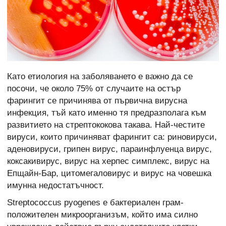
Като етиология на заболяването е важно да се
посочи, че около 75% от случаите на остър
фарингит се причинява от първична вирусна
инфекция, тъй като именно тя предразполага към
развитието на стрептококова такава. Най-честите
вируси, които причиняват фарингит са: риновируси,
аденовируси, грипен вирус, параинфлуенца вирус,
коксакивирус, вирус на херпес симплекс, вирус на
Епщайн-Бар, цитомегаловирус и вирус на човешка
имунна недостатъчност.
Streptococcus pyogenes е бактериален грам-
положителен микроорганизъм, който има силно