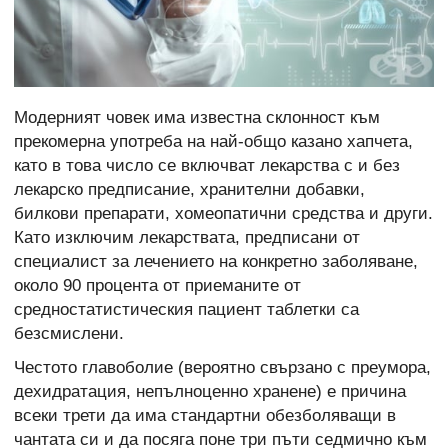
Модерният човек има известна склонност към
прекомерна употреба на най-общо казано хапчета,
като в това число се включват лекарства с и без
лекарско предписание, хранителни добавки,
билкови препарати, хомеопатични средства и други.
Като изключим лекарствата, предписани от
специалист за лечението на конкретно заболяване,
около 90 процента от приеманите от
средностатистическия пациент таблетки са
безсмислени.
Честото главоболие (вероятно свързано с преумора,
дехидратация, непълноценно хранене) е причина
всеки трети да има стандартни обезболяващи в
чантата си и да посяга поне три пъти седмично към