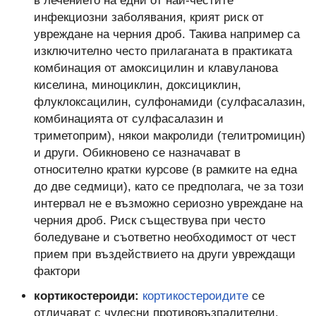
в лечението на едни от най-честите
инфекциозни заболявания, крият риск от
увреждане на черния дроб. Такива например са
изключително често прилаганата в практиката
комбинация от амоксицилин и клавуланова
киселина, миноциклин, доксициклин,
флуклоксацилин, сулфонамиди (сулфасалазин,
комбинацията от сулфасалазин и
триметоприм), някои макролиди (телитромицин)
и други. Обикновено се назначават в
относително кратки курсове (в рамките на една
до две седмици), като се предполага, че за този
интервал не е възможно сериозно увреждане на
черния дроб. Риск съществува при често
боледуване и съответно необходимост от чест
прием при въздействието на други увреждащи
фактори
кортикостероиди:
кортикостероидите
се
отличават с чудесни противовъзпалителни,