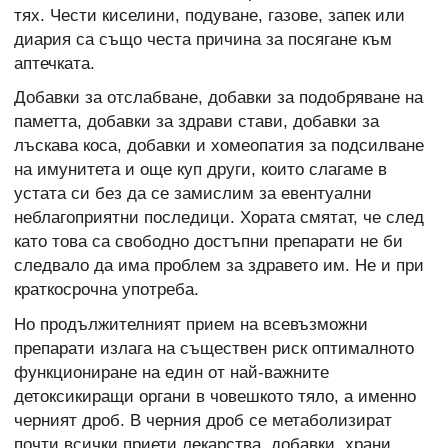
тях. Чести киселини, подуване, газове, запек или
диария са също честа причина за посягане към
аптечката.
Добавки за отслабване, добавки за подобряване на
паметта, добавки за здрави стави, добавки за
лъскава коса, добавки и хомеопатия за подсилване
на имунитета и още куп други, които слагаме в
устата си без да се замислим за евентуални
неблагоприятни последици. Хората смятат, че след
като това са свободно достъпни препарати не би
следвало да има проблем за здравето им. Не и при
краткосрочна употреба.
Но продължителният прием на всевъзможни
препарати излага на съществен риск оптималното
функциониране на един от най-важните
детоксикиращи органи в човешкото тяло, а именно
черният дроб. В черния дроб се метаболизират
почти всички приети лекарства, добавки, храни,