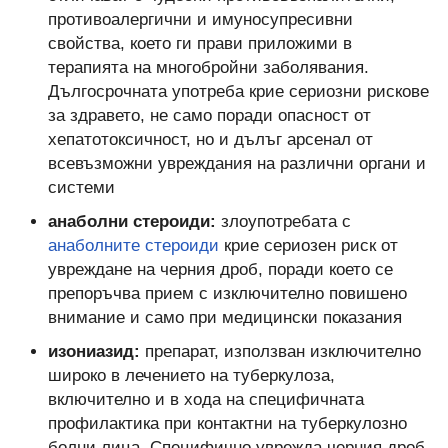
противоалергични и имуносупресивни
свойства, което ги прави приложими в
терапията на многобройни заболявания.
Дългосрочната употреба крие сериозни рискове
за здравето, не само поради опасност от
хепатотоксичност, но и дълъг арсенал от
всевъзможни увреждания на различни органи и
системи
анаболни стероиди:
злоупотребата с
анаболните стероиди
крие сериозен риск от
увреждане на черния дроб, поради което се
препоръчва прием с изключително повишено
внимание и само при медицински показания
изониазид:
препарат, използван изключително
широко в лечението на туберкулоза,
включително и в хода на специфичната
профилактика при контактни на туберкулозно
болни лица. Специфично уврежда черния дроб,