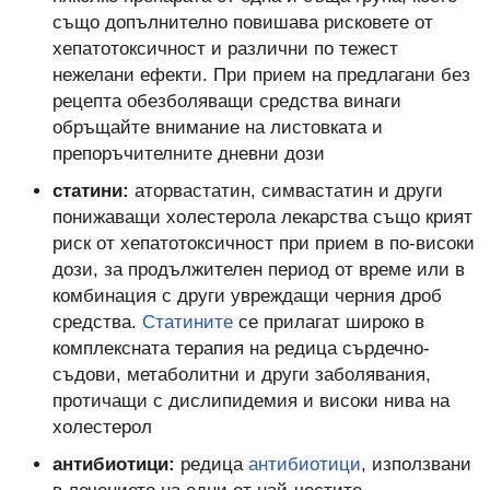
също допълнително повишава рисковете от
хепатотоксичност и различни по тежест
нежелани ефекти. При прием на предлагани без
рецепта обезболяващи средства винаги
обръщайте внимание на листовката и
препоръчителните дневни дози
статини:
аторвастатин, симвастатин и други
понижаващи холестерола лекарства също крият
риск от хепатотоксичност при прием в по-високи
дози, за продължителен период от време или в
комбинация с други увреждащи черния дроб
средства.
Статините
се прилагат широко в
комплексната терапия на редица сърдечно-
съдови, метаболитни и други заболявания,
протичащи с дислипидемия и високи нива на
холестерол
антибиотици:
редица
антибиотици
, използвани