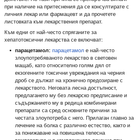
при наличие на притеснения да се консултирате с
личния лекар или фармацевт и да прочетете
листовката към лекарствения препарат.
Към едни от най-често спряганите за
хепатотоксични лекарства се включват:
парацетамол:
парацетамол
е най-често
злоупотребяваното лекарство в световен
мащаб, като относително голям дял от
екзогенните токсични увреждания на черния
дроб се дължат на хронично предозиране с
лекарството. Неговата лесна достъпност,
предлагането му без лекарско предписание и
съдържанието му в редица комбинирани
препарати са сред основните причини за
честата злоупотреба с него. Прилаган главно за
лечение на болка с различно естество, както и
за понижаване на повишена телесна