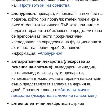
на:
»Противогъбични средства
алопуринол:
препарат, използван за лечение на
подагра, който при продължителен прием крие
риск от хепатотоксичност. Тъй като при лица с
подагра терапията обикновено е продължителна
се препоръчват чести профилактични
изследвания за определяне на функционалната
активност на черния дроб. За повече
информация: »
Алопуринол
антиаритмични лекарства (лекарства за
лечение на аритмия):
амиодарон, квинидин,
прокаинамид и някои други препарати,
използвани в комплексната терапия на аритмия
също представляват заплаха за черния ви
дроб. Прочетете още на:
»Антиаритмични
лекарства (лекарства за лечение на аритмия)
антиепилептични лекарства:
натриев