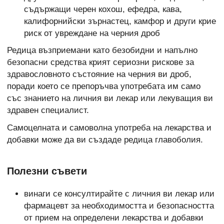
съдържащи черен кохош, ефедра, кава,
калифорнийски зърнастец, камфор и други крие
риск от увреждане на черния дроб
Редица възприемани като безобидни и напълно
безопасни средства крият сериозни рискове за
здравословното състояние на черния ви дроб,
поради което се препоръчва употребата им само
със знанието на личния ви лекар или лекуващия ви
здравен специалист.
Самоцелната и самоволна употреба на лекарства и
добавки може да ви създаде редица главоболия.
Полезни съвети
винаги се консултирайте с личния ви лекар или
фармацевт за необходимостта и безопасността
от прием на определени лекарства и добавки