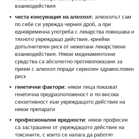
взаимодействия
честа консумация на алкохол:
алкохолът сам
по себе си уврежда черния дроб, а при
едновременна употреба с лекарства повишава и
тяхното увреждащо действие, криейки
допълнителен риск от нежелани лекарствени
взаимодействия. Някои медикаментозни
средства са абсолютно противопоказани за
прием с алкохол поради сериозен здравословен
риск
генетични фактори:
някои лица показват
генетична предразположеност и по-висока
сензитивност към увреждащото действие на
някои препарати
професионални вредности:
някои професии
са застрашени от увреждащото действие на
токсините, с които се налага да работят