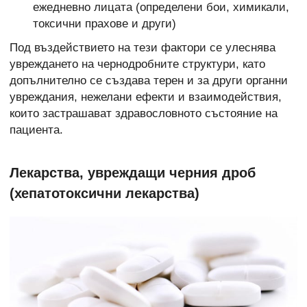
ежедневно лицата (определени бои, химикали,
токсични прахове и други)
Под въздействието на тези фактори се улеснява
увреждането на чернодробните структури, като
допълнително се създава терен и за други органни
увреждания, нежелани ефекти и взаимодействия,
които застрашават здравословното състояние на
пациента.
Лекарства, увреждащи черния дроб
(хепатотоксични лекарства)