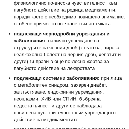
физиологично по-висока чувствителност към
пагубното действие на редица медикаменти,
поради което е необходимо повишено внимание,
особено при често посягане към аптечката
подлежащи чернодробни увреждания и
заболявания:
налично увреждане на
структурите на черния дроб (стеатоза, цироза,
неалкохолна болест на черния дроб, хепатит и
други) ги прави в още по-лесна жертва за
пагубното действие на лекарствата
подлежащи системни заболявания:
при лица
с метаболитен синдром, захарен диабет,
затлъстяване, ендокринни увреждания,
неоплазми, ХИВ или СПИН, бъбречна
недостатъчност и други се наблюдава
повишена чувствителност към увреждащото
действие на медикаментите