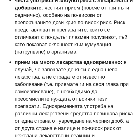
честа употреба и злоупотреба с лекарствата и
добавките:
честият прием (повече от три пъти
седмично), особено на по-високи от
препоръчаните дози крие по-висок риск. Риск
представляват и препаратите, които се
отличават с по-дълъг плазмен полуживот, тъй
като показват склонност към кумулация
(натрупване) в организма
прием на много лекарства едновременно:
в
случай, че започвате деня си с една шепа
лекарства, а не страдате от известно
заболяване (т.е. приемате ги на своя глава при
самоизписване), е необходимо да
преосмислите нуждата от всички тези
препарати. Едновременната употреба на
различни лекарствени средства повишава риска
от една страна от увреждане на черния дроб, а
от друга страна е налице и по-висок риск от
нежелани лекарствени реакции и