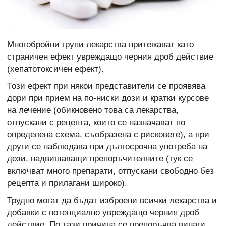
Многобройни групи лекарства притежават като
страничен ефект увреждащо черния дроб действие
(хепатотоксичен ефект).
Този ефект при някои представители се проявява
дори при прием на по-ниски дози и кратки курсове
на лечение (обикновено това са лекарства,
отпускани с рецепта, които се назначават по
определена схема, съобразена с рисковете), а при
други се наблюдава при дългосрочна употреба на
дози, надвишаващи препоръчителните (тук се
включват много препарати, отпускани свободно без
рецепта и прилагани широко).
Трудно могат да бъдат изброени всички лекарства и
добавки с потенциално увреждащо черния дроб
действие. По тази причина се препоръчва винаги