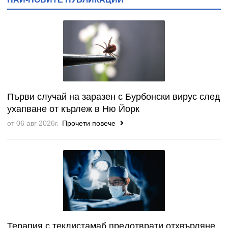
Първи случай на заразен с Бурбонски вирус след
ухапване от кърлеж в Ню Йорк
от 06 авг 2026г.
Прочети повече
Терапия с теклистамаб предотврати отхвърляне