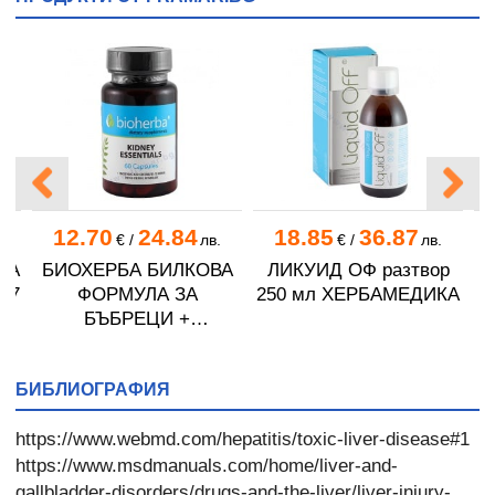
12.70
24.84
18.85
36.87
€
/
лв.
€
/
лв.
ТА
БИОХЕРБА БИЛКОВА
ЛИКУИД ОФ разтвор
Л
07
ФОРМУЛА ЗА
250 мл ХЕРБАМЕДИКА
БЪБРЕЦИ +
ПАНТОТЕНОВА
КИСЕЛИНА капсули *
БИБЛИОГРАФИЯ
60
https://www.webmd.com/hepatitis/toxic-liver-disease#1
https://www.msdmanuals.com/home/liver-and-
gallbladder-disorders/drugs-and-the-liver/liver-injury-