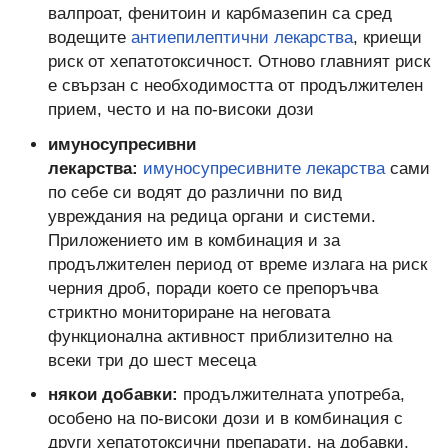
валпроат, фенитоин и карбмазепин са сред
водещите
антиепилептични лекарства
, криещи
риск от хепатотоксичност. Отново главният риск
е свързан с необходимостта от продължителен
прием, често и на по-високи дози
имуносупресивни
лекарства:
имуносупресивните лекарства
сами
по себе си водят до различни по вид
увреждания на редица органи и системи.
Приложението им в комбинация и за
продължителен период от време излага на риск
черния дроб, поради което се препоръчва
стриктно мониториране на неговата
функционална активност приблизително на
всеки три до шест месеца
някои добавки:
продължителната употреба,
особено на по-високи дози и в комбинация с
други хепатотоксични препарати, на добавки,