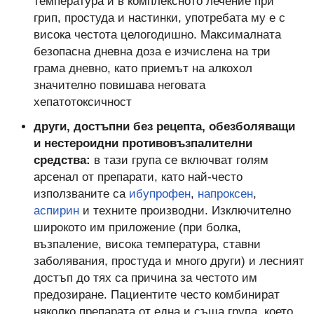
температура и в комплексното лечение при
грип, простуда и настинки, употребата му е с
висока честота целогодишно. Максималната
безопасна дневна доза е изчислена на три
грама дневно, като приемът на алкохол
значително повишава неговата
хепатотоксичност
други, достъпни без рецепта, обезболяващи
и нестероидни противовъзпалителни
средства:
в тази група се включват голям
арсенал от препарати, като най-често
използваните са
ибупрофен
,
напроксен
,
аспирин
и техните производни. Изключително
широкото им приложение (при болка,
възпаление, висока температура, ставни
заболявания, простуда и много други) и лесният
достъп до тях са причина за честото им
предозиране. Пациентите често комбинират
няколко препарата от една и съща група, което