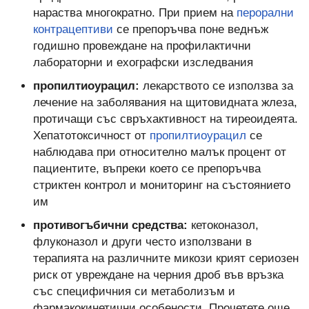
нараства многократно. При прием на
перорални
контрацептиви
се препоръчва поне веднъж
годишно провеждане на профилактични
лабораторни и ехографски изследвания
пропилтиоурацил:
лекарството се използва за
лечение на заболявания на щитовидната жлеза,
протичащи със свръхактивност на тиреоидеята.
Хепатотоксичност от
пропилтиоурацил
се
наблюдава при относително малък процент от
пациентите, въпреки което се препоръчва
стриктен контрол и мониторинг на състоянието
им
противогъбични средства:
кетоконазол,
флуконазол и други често използвани в
терапията на различните микози крият сериозен
риск от увреждане на черния дроб във връзка
със специфичния си метаболизъм и
фармакокинетични особености. Прочетете още