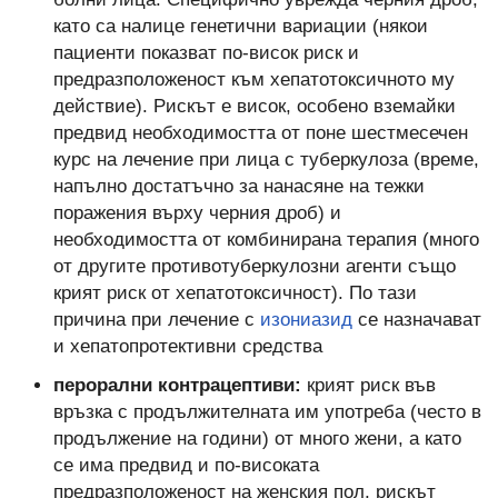
като са налице генетични вариации (някои
пациенти показват по-висок риск и
предразположеност към хепатотоксичното му
действие). Рискът е висок, особено вземайки
предвид необходимостта от поне шестмесечен
курс на лечение при лица с туберкулоза (време,
напълно достатъчно за нанасяне на тежки
поражения върху черния дроб) и
необходимостта от комбинирана терапия (много
от другите противотуберкулозни агенти също
крият риск от хепатотоксичност). По тази
причина при лечение с
изониазид
се назначават
и хепатопротективни средства
перорални контрацептиви:
крият риск във
връзка с продължителната им употреба (често в
продължение на години) от много жени, а като
се има предвид и по-високата
предразположеност на женския пол, рискът