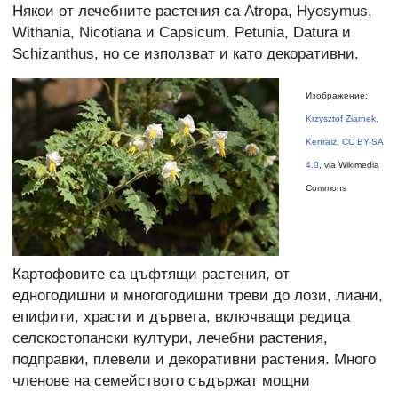
Някои от лечебните растения са Atropa, Hyosymus,
Withania, Nicotiana и Capsicum. Petunia, Datura и
Schizanthus, но се използват и като декоративни.
Изображение:
Krzysztof Ziarnek,
Kenraiz
,
CC BY-SA
4.0
, via Wikimedia
Commons
Картофовите са цъфтящи растения, от
едногодишни и многогодишни треви до лози, лиани,
епифити, храсти и дървета, включващи редица
селскостопански култури, лечебни растения,
подправки, плевели и декоративни растения. Много
членове на семейството съдържат мощни