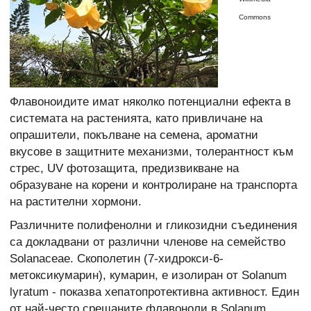
Commons
Флавоноидите имат няколко потенциални ефекта в
системата на растенията, като привличане на
опрашители, покълване на семена, ароматни
вкусове в защитните механизми, толерантност към
стрес, UV фотозащита, предизвикване на
образуване на корени и контролиране на транспорта
на растителни хормони.
Различните полифенолни и гликозидни съединения
са докладвани от различни членове на семейство
Solanaceae. Скополетин (7-хидрокси-6-
метоксикумарин), кумарин, е изолиран от Solanum
lyratum - показва хепатопротективна активност. Един
от най-често срещаните флавоноли в Solanum