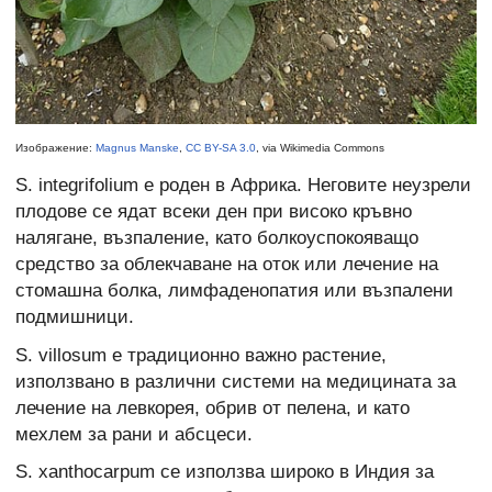
Изображение:
Magnus Manske
,
CC BY-SA 3.0
, via Wikimedia Commons
S. integrifolium е роден в Африка. Неговите неузрели
плодове се ядат всеки ден при високо кръвно
налягане, възпаление, като болкоуспокояващо
средство за облекчаване на оток или лечение на
стомашна болка, лимфаденопатия или възпалени
подмишници.
S. villosum е традиционно важно растение,
използвано в различни системи на медицината за
лечение на левкорея, обрив от пелена, и като
мехлем за рани и абсцеси.
S. xanthocarpum се използва широко в Индия за