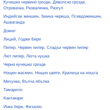
Кучешко червено грозде, Дяволско грозде,
Отровачка, Разваленка, Разгул
Индийски женшен, Зимна череша, Псевдоженшен,
Ашваганда
Домат
Лиций, Годжи Бери
Пипер, Червен пипер, Сладък червен пипер
Лют пипер, Люта чушка
Черно кучешко грозде
Нощен жасмин, Нощно цвете, Кралица на нощта
Мехунка, Вълча ябълка
Тамарило
Кантакари
Инка бери, Физалис