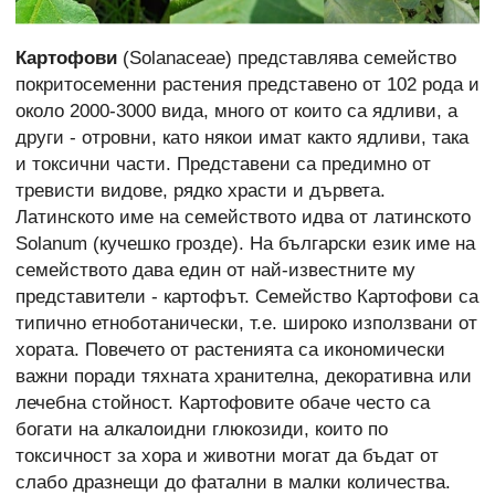
Картофови
(Solanaceae) представлява семейство
покритосеменни растения представено от 102 родa и
около 2000-3000 вида, много от които са ядливи, а
други - отровни, като някои имат както ядливи, така
и токсични части. Представени са предимно от
тревисти видове, рядко храсти и дървета.
Латинското име на семейството идва от латинското
Solanum (кучешко грозде). На български език име на
семейството дава един от най-известните му
представители - картофът. Семейство Картофови са
типично етноботанически, т.е. широко използвани от
хората. Повечето от растенията са икономически
важни поради тяхната хранителна, декоративна или
лечебна стойност. Картофовите обаче често са
богати на алкалоидни глюкозиди, които по
токсичност за хора и животни могат да бъдат от
слабо дразнещи до фатални в малки количества.