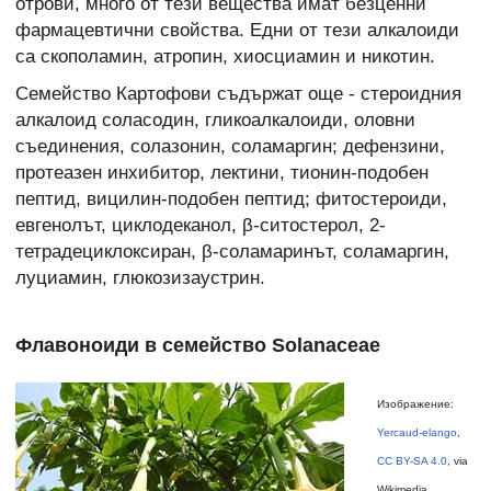
отрови, много от тези вещества имат безценни
фармацевтични свойства. Едни от тези алкалоиди
са скополамин, атропин, хиосциамин и никотин.
Семейство Картофови съдържат още - стероидния
алкалоид соласодин, гликоалкалоиди, оловни
съединения, солазонин, соламаргин; дефензини,
протеазен инхибитор, лектини, тионин-подобен
пептид, вицилин-подобен пептид; фитостероиди,
евгенолът, циклодеканол, β-ситостерол, 2-
тетрадециклоксиран, β-соламаринът, соламаргин,
луциамин, глюкозизаустрин.
Флавоноиди в семейство Solanaceae
Изображение:
Yercaud-elango
,
CC BY-SA 4.0
, via
Wikimedia