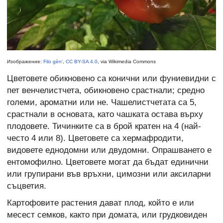
Изображение:
Filo gèn'
,
CC BY-SA 4.0
, via Wikimedia Commons
Цветовете обикновено са конични или фуниевидни с
пет венчелистчета, обикновено срастнали; средно
големи, ароматни или не. Чашелистчетата са 5,
срастнали в основата, като чашката остава върху
плодовете. Тичинките са в брой кратен на 4 (най-
често 4 или 8). Цветовете са хермафродити,
видовете еднодомни или двудомни. Опрашването е
ентомофилно. Цветовете могат да бъдат единични
или групирани във връхни, цимозни или аксиларни
съцветия.
Картофовите растения дават плод, който е или
месест семков, както при домата, или грудковиден