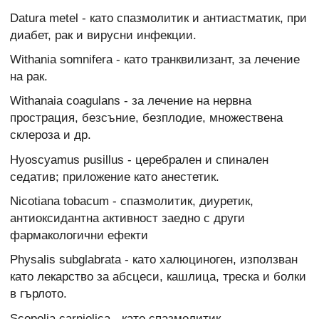
Datura metel - като спазмолитик и антиастматик, при
диабет, рак и вирусни инфекции.
Withania somnifera - като транквилизант, за лечение
на рак.
Withanaia coagulans - за лечение на нервна
прострация, безсъние, безплодие, множествена
склероза и др.
Hyoscyamus pusillus - церебрален и спинален
седатив; приложение като анестетик.
Nicotiana tobacum - спазмолитик, диуретик,
антиоксидантна активност заедно с други
фармакологични ефекти
Physalis subglabrata - като халюциноген, използван
като лекарство за абсцеси, кашлица, треска и болки
в гърлото.
Scopolia carniolica - като спазмолитик.