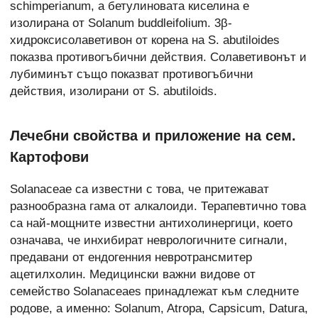
schimperianum, а бетулиновата киселина е
изолирана от Solanum buddleifolium. 3β-
хидроксисолаветивон от корена на S. abutiloides
показва противогъбични действия. Солаветивонът и
лубиминът също показват противогъбични
действия, изолирани от S. abutiloids.
Лечебни свойства и приложение на сем.
Картофови
Solanaceae са известни с това, че притежават
разнообразна гама от алкалоиди. Терапевтично това
са най-мощните известни антихолинергици, което
означава, че инхибират неврологичните сигнали,
предавани от ендогенния невротрансмитер
ацетилхолин. Медицински важни видове от
семейство Solanaceaes принадлежат към следните
родове, а именно: Solanum, Atropa, Capsicum, Datura,