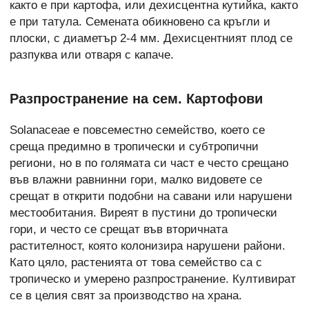
както е при картофа, или дехисцентна кутийка, както
е при татула. Семената обикновено са кръгли и
плоски, с диаметър 2-4 мм. Дехисцентният плод се
разпуква или отваря с капаче.
Разпространение на сем. Картофови
Solanaceae е повсеместно семейство, което се
среща предимно в тропически и субтропични
региони, но в по голямата си част е често срещано
във влажни равнинни гори, малко видовете се
срещат в открити подобни на савани или нарушени
местообитания. Виреят в пустини до тропически
гори, и често се срещат във вторичната
растителност, която колонизира нарушени райони.
Като цяло, растенията от това семейство са с
тропическо и умерено разпространение. Култивират
се в целия свят за производство на храна.