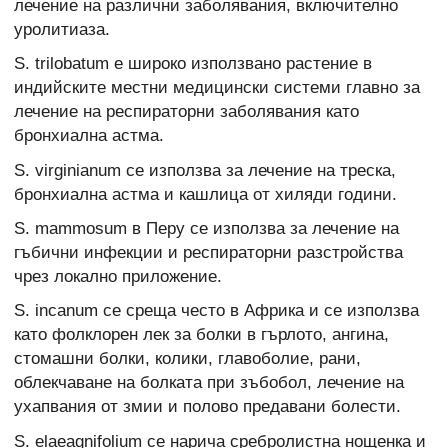
лечение на различни заболявания, включително
уролитиаза.
S. trilobatum е широко използвано растение в
индийските местни медицински системи главно за
лечение на респираторни заболявания като
бронхиална астма.
S. virginianum се използва за лечение на треска,
бронхиална астма и кашлица от хиляди години.
S. mammosum в Перу се използва за лечение на
гъбични инфекции и респираторни разстройства
чрез локално приложение.
S. incanum се среща често в Африка и се използва
като фолклорен лек за болки в гърлото, ангина,
стомашни болки, колики, главоболие, рани,
облекчаване на болката при зъбобол, лечение на
ухапвания от змии и полово предавани болести.
S. elaeagnifolium се нарича сребролистна нощенка и