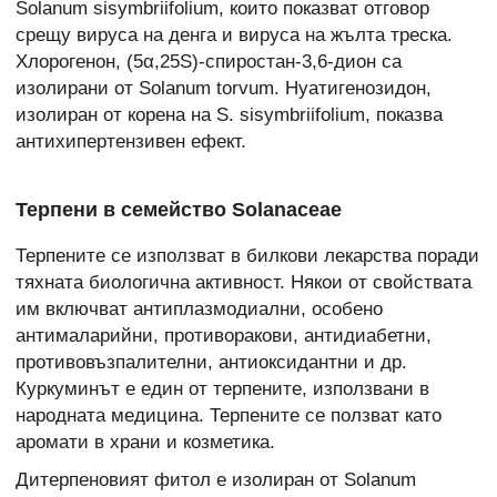
Solanum sisymbriifolium, които показват отговор
срещу вируса на денга и вируса на жълта треска.
Хлорогенон, (5α,25S)-спиростан-3,6-дион са
изолирани от Solanum torvum. Нуатигенозидон,
изолиран от корена на S. sisymbriifolium, показва
антихипертензивен ефект.
Терпени в семейство Solanaceae
Терпените се използват в билкови лекарства поради
тяхната биологична активност. Някои от свойствата
им включват антиплазмодиални, особено
антималарийни, противоракови, антидиабетни,
противовъзпалителни, антиоксидантни и др.
Куркуминът е един от терпените, използвани в
народната медицина. Терпените се ползват като
аромати в храни и козметика.
Дитерпеновият фитол е изолиран от Solanum