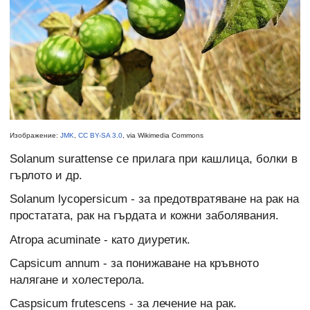
Изображение:
JMK
,
CC BY-SA 3.0
, via Wikimedia Commons
Solanum surattense се прилага при кашлица, болки в
гърлото и др.
Solanum lycopersicum - за предотвратяване на рак на
простатата, рак на гърдата и кожни заболявания.
Atropa acuminate - като диуретик.
Capsicum annum - за понижаване на кръвното
налягане и холестерола.
Caspsicum frutescens - за лечение на рак.