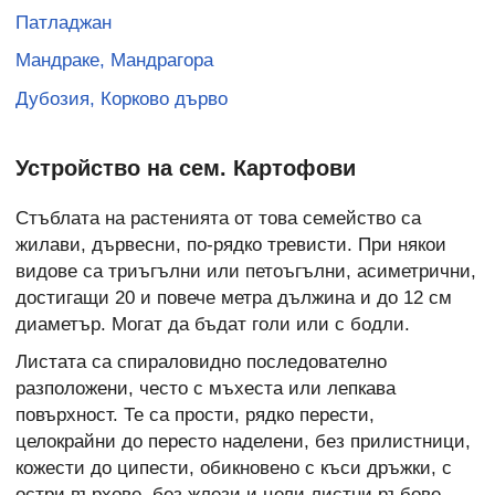
Патладжан
Мандраке, Мандрагора
Дубозия, Корково дърво
Устройство на сем. Картофови
Стъблата на растенията от това семейство са
жилави, дървесни, по-рядко тревисти. При някои
видове са триъгълни или петоъгълни, асиметрични,
достигащи 20 и повече метра дължина и до 12 см
диаметър. Могат да бъдат голи или с бодли.
Листата са спираловидно последователно
разположени, често с мъхеста или лепкава
повърхност. Те са прости, рядко перести,
целокрайни до пересто наделени, без прилистници,
кожести до ципести, обикновено с къси дръжки, с
остри върхове, без жлези и цели листни ръбове.