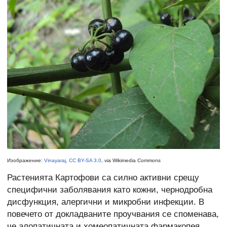
Изображение:
Vinayaraj
,
CC BY-SA 3.0
, via Wikimedia Commons
Растенията Картофови са силно активни срещу
специфични заболявания като кожни, чернодробна
дисфункция, алергични и микробни инфекции. В
повечето от докладваните проучвания се споменава,
че алопатичната и хомеопатичната фармакопея