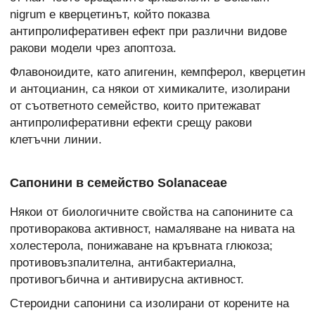
nigrum е кверцетинът, който показва
антипролиферативен ефект при различни видове
ракови модели чрез апоптоза.
Флавоноидите, като апигенин, кемпферол, кверцетин
и антоцианин, са някои от химикалите, изолирани
от съответното семейство, които притежават
антипролиферативни ефекти срещу ракови
клетъчни линии.
Сапонини в семейство Solanaceae
Някои от биологичните свойства на сапонините са
противоракова активност, намаляване на нивата на
холестерола, понижаване на кръвната глюкоза;
противовъзпалителна, антибактериална,
противогъбична и антивирусна активност.
Стероидни сапонини са изолирани от корените на