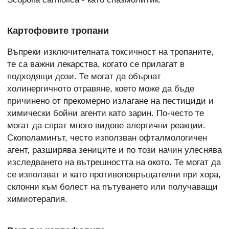
Картофовите тропани
Въпреки изключителната токсичност на тропаните,
те са важни лекарства, когато се прилагат в
подходящи дози. Те могат да обърнат
холинергичното отравяне, което може да бъде
причинено от прекомерно излагане на пестициди и
химически бойни агенти като зарин. По-често те
могат да спрат много видове алергични реакции.
Скополаминът, често използван офталмологичен
агент, разширява зениците и по този начин улеснява
изследването на вътрешността на окото. Те могат да
се използват и като противоповръщателни при хора,
склонни към болест на пътуването или получаващи
химиотерапия.