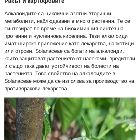
Ракът и картофовите
Алкалоидите са циклични азотни вторични
метаболити, наблюдавани в много растения. Те се
синтезират по време на биохимичния синтез на
протеини и нуклеинова киселина. Тези алкалоиди
имат широко приложение като лекарства, наркотици
или отрови. Solanaceae са богати на алкалоиди,
които защитават растението от насекоми, вредители
и също така дават устойчивост на болести на
растенията. Това свойство на алкалоидите в
Solanaceae може да се използва за производство на
противоракови лекарства.