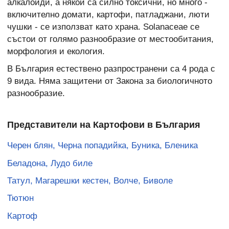
алкалоиди, а някои са силно токсични, но много -
включително домати, картофи, патладжани, люти
чушки - се използват като храна. Solanaceae се
състои от голямо разнообразие от местообитания,
морфология и екология.
В България естествено разпространени са 4 рода с
9 вида. Няма защитени от Закона за биологичното
разнообразие.
Представители на Картофови в България
Черен блян, Черна попадийка, Буника, Бленика
Беладона, Лудо биле
Татул, Магарешки кестен, Волче, Биволе
Тютюн
Картоф