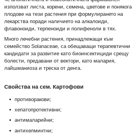
използват листа, корени, семена, цветове и понякога
плодове на тези растения при формулирането на
лекарства поради наличието на алкалоиди,
флавоноиди, терпеноиди и полифеноли в тях.
Много лечебни растения, принадлежащи към
семейство Solanaceae, са обещаващи терапевтични
кандидати за развитие като биоинсектициди срещу
болести, предавани от вектори, като малария,
лайшманиоза и треска от денга.
Свойства на сем. Картофови
противоракови;
хепатопротективни;
антималарийни;
антихелминтни;