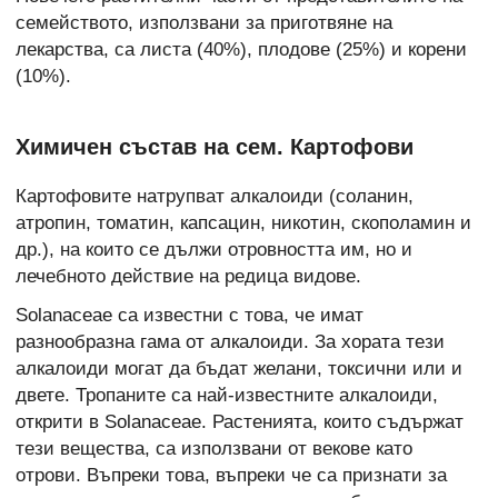
семейството, използвани за приготвяне на
лекарства, са листа (40%), плодове (25%) и корени
(10%).
Химичен състав на сем. Картофови
Картофовите натрупват алкалоиди (соланин,
атропин, томатин, капсацин, никотин, скополамин и
др.), на които се дължи отровността им, но и
лечебното действие на редица видове.
Solanaceae са известни с това, че имат
разнообразна гама от алкалоиди. За хората тези
алкалоиди могат да бъдат желани, токсични или и
двете. Тропаните са най-известните алкалоиди,
открити в Solanaceae. Растенията, които съдържат
тези вещества, са използвани от векове като
отрови. Въпреки това, въпреки че са признати за