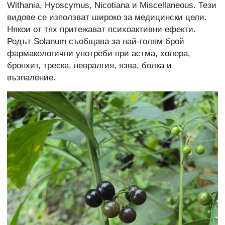
Withania, Hyoscymus, Nicotiana и Miscellaneous. Тези
видове се използват широко за медицински цели.
Някои от тях притежават психоактивни ефекти.
Родът Solanum съобщава за най-голям брой
фармакологични употреби при астма, холера,
бронхит, треска, невралгия, язва, болка и
възпаление.