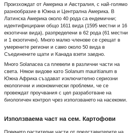
Произхождат от Америка и Австралия, с най-голямо
разнообразие в Южна и Централна Америка. В
Латинска Америка около 40 рода са ендемични;
идентифицирани общо 1611 вида (1595 местни и 16
екзотични вида), разпределени в 62 рода (61 местни
и 1 екзотичен). Много малко членове се срещат в
умерените региони и само около 50 вида в
Съединените щати и Канада взети заедно.
Много Solanacea са плевели в различни части на
света. Някои видове като Solanum mauritianum в
Южна Африка създават изключително сериозни
екологични и икономически проблеми, че се
провеждат проучвания с цел разработване на
биологичен контрол чрез използването на насекоми.
Използваема част на сем. Картофови
Повечето растителни части от представителите на