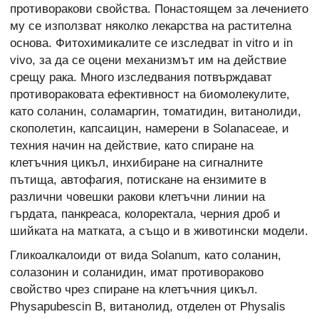
противоракови свойства. Понастоящем за лечението
му се използват няколко лекарства на растителна
основа. Фитохимикалите се изследват in vitro и in
vivo, за да се оцени механизмът им на действие
срещу рака. Много изследвания потвърждават
противораковата ефективност на биомолекулите,
като соланин, соламаргин, томатидин, витанолиди,
скополетин, капсаицин, намерени в Solanaceae, и
техния начин на действие, като спиране на
клетъчния цикъл, инхибиране на сигналните
пътища, автофагия, потискане на ензимите в
различни човешки ракови клетъчни линии на
гърдата, панкреаса, колоректала, черния дроб и
шийката на матката, а също и в животински модели.
Гликоалкалоиди от вида Solanum, като соланин,
солазонин и соланидин, имат противораково
свойство чрез спиране на клетъчния цикъл.
Physapubescin B, витанолид, отделен от Physalis