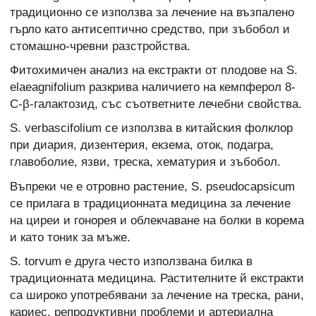
традиционно се използва за лечение на възпалено
гърло като антисептично средство, при зъбобол и
стомашно-чревни разстройства.
Фитохимичен анализ на екстракти от плодове на S.
elaeagnifolium разкрива наличието на кемпферол 8-
C-β-галактозид, със съответните лечебни свойства.
S. verbascifolium се използва в китайския фолклор
при диария, дизентерия, екзема, оток, подагра,
главоболие, язви, треска, хематурия и зъбобол.
Въпреки че е отровно растение, S. pseudocapsicum
се прилага в традиционната медицина за лечение
на циреи и гонорея и облекчаване на болки в корема
и като тоник за мъже.
S. torvum е друга често използвана билка в
традиционната медицина. Растителните й екстракти
са широко употребявани за лечение на треска, рани,
кариес, репродуктивни проблеми и артериална