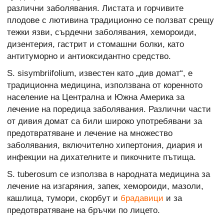
различни заболявания. Листата и горчивите
плодове с лютивина традиционно се ползват срещу
тежки язви, сърдечни заболявания, хемороиди,
дизентерия, гастрит и стомашни болки, като
антитуморно и антиоксидантно средство.
S. sisymbriifolium, известен като „див домат“, е
традиционна медицина, използвана от коренното
население на Централна и Южна Америка за
лечение на поредица заболявания. Различни части
от дивия домат са били широко употребявани за
предотвратяване и лечение на множество
заболявания, включително хипертония, диария и
инфекции на дихателните и пикочните пътища.
S. tuberosum се използва в народната медицина за
лечение на изгаряния, запек, хемороиди, мазоли,
кашлица, тумори, скорбут и
брадавици
и за
предотвратяване на бръчки по лицето.