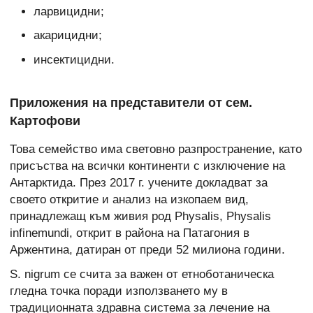
ларвицидни;
акарицидни;
инсектицидни.
Приложения на представители от сем.
Картофови
Това семейство има световно разпространение, като
присъства на всички континенти с изключение на
Антарктида. През 2017 г. учените докладват за
своето откритие и анализ на изкопаем вид,
принадлежащ към живия род Physalis, Physalis
infinemundi, открит в района на Патагония в
Аржентина, датиран от преди 52 милиона години.
S. nigrum се счита за важен от етноботаническа
гледна точка поради използването му в
традиционната здравна система за лечение на