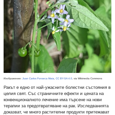
Изображение:
Juan Carlos Fonseca Mata
,
CC BY-SA 4.0
, via Wikimedia Commons
Ракът е едно от най-ужасните болестни състояния в
целия свят. Със страничните ефекти и цената на
конвенционалното лечение има търсене на нови
терапии за предотвратяване на рак. Изследванията
доказват, че много растителни продукти притежават