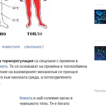
КОМЕНТАРИ
СВЪРЗАНОСТ
а терморегулация
са свързани с промени в
нето
. Те се основават на промяна в топлообмена
рение на вазоморният механизъм се пренася
то към околната среда, а потоотделянето
.
Кожата
е най-големия орган в
човешкото тяло. Тя е богато