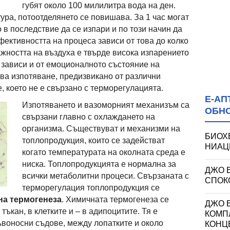
губят около 100 милилитра вода на ден.
ра, потоотделянето се повишава. За 1 час могат
то в последствие да се изпари и по този начин да
фективността на процеса зависи от това до колко
ажността на въздуха е твърде висока изпарението
 зависи и от емоционалното състояние на
ва изпотяване, предизвикано от различни
, което не е свързано с терморегулацията.
Е-АП
Изпотяването и вазоморният механизъм са
ОБН
свързани главно с охлаждането на
организма. Съществуват и механизми на
БИОХ
топлопродукция, които се задействат
НИАЦИ
когато температурата на околната среда е
ниска. Топлопродукцията е нормална за
ДЖО 
всички метаболитни процеси. Свързаната с
СПОКО
терморегулация топлопродукция се
на термогенеза
. Химичната термогенеза се
ДЖО Е
ъкан, в клетките и – в адипоцитите. Тя е
КОМП
воносни съдове, между лопатките и около
КОНЦ