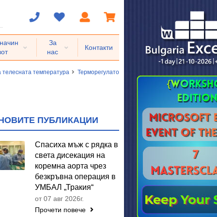
 начин
За
Контакти
вот
нас
а телесната температура
Терморегулаторни механизми
Физиологични м
НОВИТЕ ПУБЛИКАЦИИ
Спасиха мъж с рядка в
света дисекация на
коремна аорта чрез
безкръвна операция в
УМБАЛ „Тракия“
от 07 авг 2026г.
Прочети повече