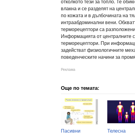
отколкото тези за топло. Те об
влакна и се разделят на центр
по кожата и в дълбочината на тя
интраабдоминални вени. Обхватъ
терморецептори са разположени 
Информацията от централните с
терморецептори. При информаци
задействат физиологичните меха
поведенческите начини за промя
Още по темата:
Пасивни
Телесна