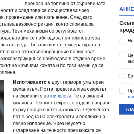
преноса на топлина от сърцевината
АНКЕ
еносът и след това се осъществява чрез
я, провеждане или излъчване. След като
Скъп
стъпва вазоконстрикция, която спомага за
прод
тура. Тези механизми се регулират от
азодилатация се наблюдава при температура
Не
олната среда. Тя зависи и от температурата в
ите в кожното кръвообращение повишават
Це
азоконстрикция се наблюдава в студено време.
ак
окът на кръв към кожата и по този начин да се
оплина.
Ев
Изпотяването
е друг терморегулаторен
механизъм. Потта представлява секретът
Пр
на екринните
потни жлези
. Те са около 4
да
милиона. Техният секрет се отделя направо
ГЛ
върху повърхността на кожата. Отделената
пот е бедна на електролити и подлежи на
лесно изпарение. Чрез неусетно
изпаряване на течности през кожата се