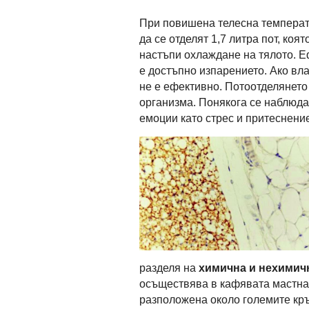
При повишена телесна температу
да се отделят 1,7 литра пот, коя
настъпи охлаждане на тялото. Е
е достъпно изпарението. Ако вл
не е ефективно. Потоотделянето
организма. Понякога се наблюда
емоции като стрес и притеснение
разделя на
химична и нехимич
осъществява в кафявата мастна т
разположена около големите кръ