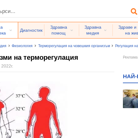
на
Здравна
Здравна
Здраве и
Диагностик
ека
помощ
медия
на жи
едия
Физиология
Терморегулация на човешкия организъм
Регулация н
зми на терморегулация
 2022г.
НАЙ-