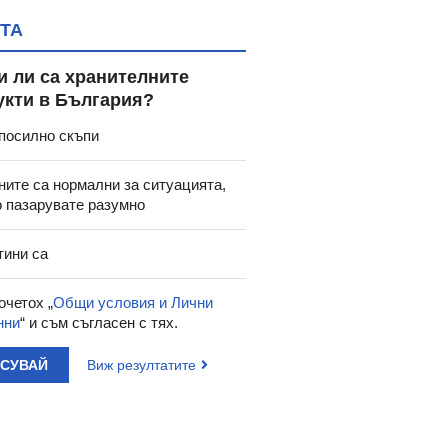
ТА
и ли са хранителните
укти в България?
посилно скъпи
ните са нормални за ситуацията,
о пазарувате разумно
тини са
очетох „
Общи условия и Лични
нни
“ и съм съгласен с тях.
АСУВАЙ
Виж резултатите