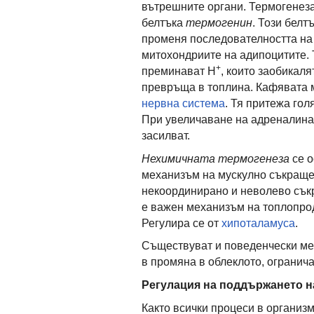
вътрешните органи. Термогенеза
белтъка
термогенин
. Този белт
променя последователността на
митохондриите на адипоцитите. 
+
преминават Н
, които заобикал
превръща в топлина. Кафявата 
нервна система
. Тя притежа гол
При увеличаване на адреналина 
засилват.
Нехимичната термогенеза
се о
механизъм на мускулно съкраще
некоординирано и неволево сък
е важен механизъм на топлопрод
Регулира се от
хипоталамуса
.
Съществуват и поведенчески мех
в промяна в облеклото, огранич
Регулация на поддържането н
Както всички процеси в организ