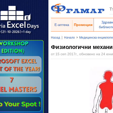
Здрав
Е-аптека
Промоции
библиот
|
Назад
Начало
Медицинска енциклоп
Физиологични механи
от 15 сеп 2017г., обновено на 24 юни