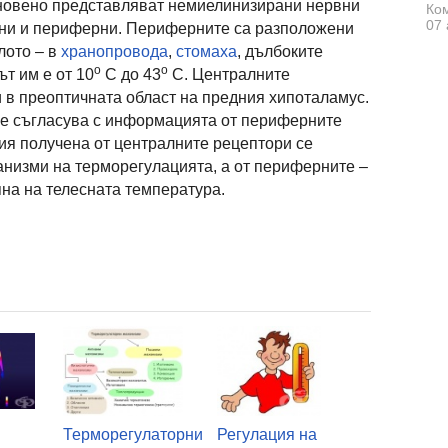
икновено представляват немиелинизирани нервни
Ком
07 
ални и периферни. Периферните са разположени
лото – в
хранопровода
,
стомаха
, дълбоките
о
о
т им е от 10
С до 43
С. Централните
в преоптичната област на предния хипоталамус.
е съгласува с информацията от периферните
я получена от централните рецептори се
низми на терморегулацията, а от периферните –
на на телесната температура.
Терморегулаторни
Регулация на