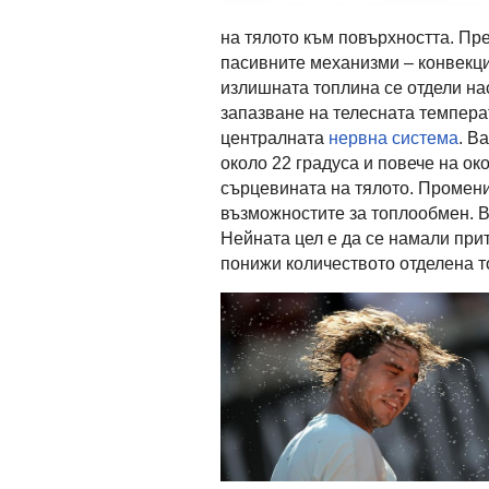
на тялото към повърхността. Пр
пасивните механизми – конвекци
излишната топлина се отдели на
запазване на телесната темпера
централната
нервна система
. В
около 22 градуса и повече на ок
сърцевината на тялото. Промен
възможностите за топлообмен. В
Нейната цел е да се намали прит
понижи количеството отделена т