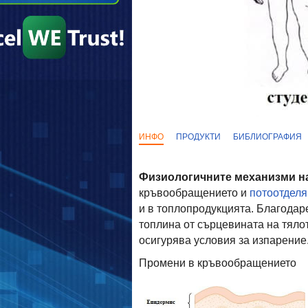
ИНФО
ПРОДУКТИ
БИБЛИОГРАФИЯ
Физиологичните механизми н
кръвообращението и
потоотделя
и в топлопродукцията. Благода
топлина от сърцевината на тяло
осигурява условия за изпарение
Промени в кръвообращението