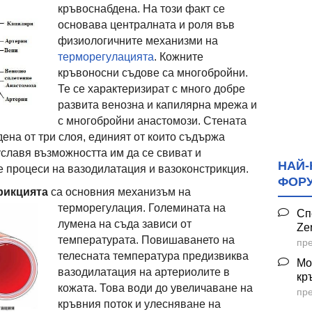
кръвоснабдена. На този факт се
основава централната и роля във
физиологичните механизми на
терморегулацията
. Кожните
кръвоносни съдове са многобройни.
Те се характеризират с много добре
развита венозна и капилярна мрежа и
с многобройни анастомози. Стената
ена от три слоя, единият от които съдържа
уславя възможността им да се свиват и
НАЙ-
е процеси на вазодилатация и вазоконстрикция.
ФОР
рикцията
са основния механизъм
на
терморегулация. Големината на
Сп
лумена на съда зависи от
Ze
температурата. Повишаването на
пре
телесната температура предизвиква
Мо
вазодилатация на артериолите в
кр
кожата. Това води до увеличаване на
пре
кръвния поток и улесняване на