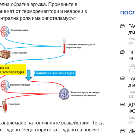
елна обратна връзка. Промените в
риемат от терморецептори и неврони в
ПОС
нтрална роля има хипоталамусът.
ГА
дъ
Ком
07 
ПО
НО
Ком
в 1
ГА
дъ
Ком
14:
АР
Ф
Ком
07 
ъзприемане на топлинните въздействия. Те са
а студено. Рецепторите за студено са повече
ИМ