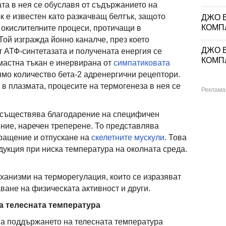
та в нея се обуславя от съдържанието на
ък е известен като разкачващ белтък, защото
ДЖО Е
КОМП
 окислителните процеси, протичащи в
Той изгражда йонно каналче, през което
ДЖО Е
ят АТФ-синтетазата и получената енергия се
КОМП
мастна тъкан е инервирана от
симпатиковата
ямо количество бета-2 адренергични рецептори.
в плазмата, процесите на термогенеза в нея се
съществява благодарение на специфичен
ние, наречен треперене. То представлява
ращение и отпускане на
скелетните мускули
. Това
укция при ниска температура на околната среда.
анизми на терморегулация, които се изразяват
аване на физическата активност и други.
а телесната температура
ма поддържането на телесната температура