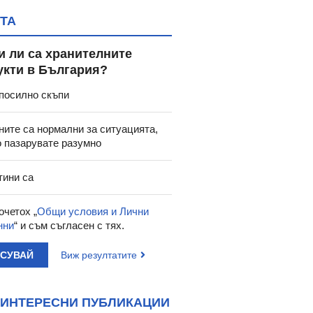
ТА
и ли са хранителните
укти в България?
посилно скъпи
ните са нормални за ситуацията,
о пазарувате разумно
тини са
очетох „
Общи условия и Лични
нни
“ и съм съгласен с тях.
АСУВАЙ
Виж резултатите
ИНТЕРЕСНИ ПУБЛИКАЦИИ