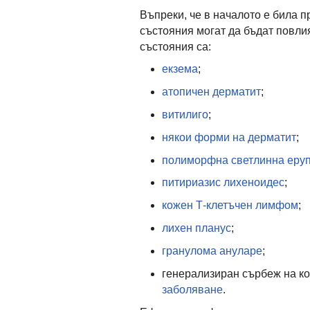
Въпреки, че в началото е била п
състояния могат да бъдат повлия
състояния са:
екзема
;
атопичен дерматит
;
витилиго
;
някои форми на дерматит
;
полиморфна светлинна еру
питириазис лихеноидес
;
кожен Т-клетъчен лимфом
;
лихен планус
;
гранулома ануларе
;
генерализиран сърбеж на ко
заболяване
.