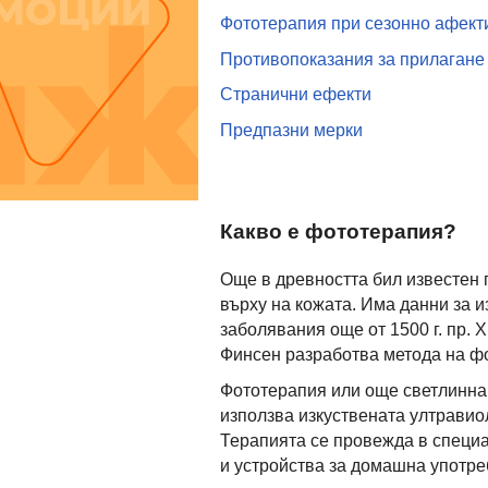
Фототерапия при сезонно афект
Противопоказания за прилагане
Странични ефекти
Предпазни мерки
Какво е фототерапия?
Още в древността бил известен 
върху на кожата. Има данни за и
заболявания още от 1500 г. пр. 
Финсен разработва метода на ф
Фототерапия или още светлинна 
използва изкуствената ултравио
Терапията се провежда в специа
и устройства за домашна употреб