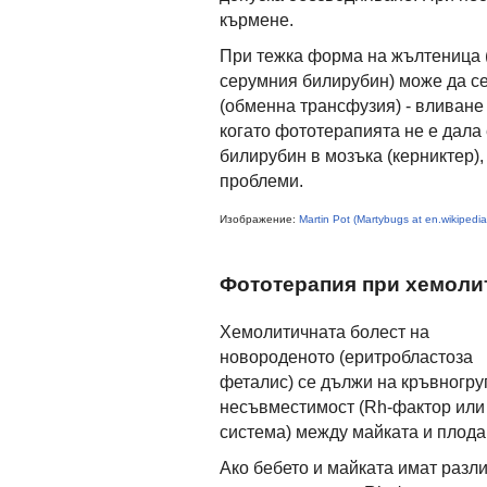
кърмене.
При тежка форма на жълтеница (
серумния билирубин) може да с
(обменна трансфузия) - вливане
когато фототерапията не е дала 
билирубин в мозъка (керниктер)
проблеми.
Изображение:
Martin Pot (Martybugs at en.wikipedia
Фототерапия при хемоли
Хемолитичната болест на
новороденото (еритробластоза
феталис) се дължи на кръвногр
несъвместимост (Rh-фактор или
система) между майката и плода
Ако бебето и майката имат разл