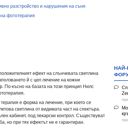
ивно разстройство и нарушения на съня
 на фототерапия
НАЙ-
положителният ефект на слънчевата светлина
ФОР
зползването й с цел лечение на кожни
Хр. По-късно на базата на този принцип Нилс
Сп
ототерапия.
Ze
пре
терапия е форма на лечение, при което се
Мо
летова светлина от видимата част на спектъра.
кр
лен кабинет, под лекарски контрол. Съществуват
пре
а, но при тях ефектът не е гарантиран.