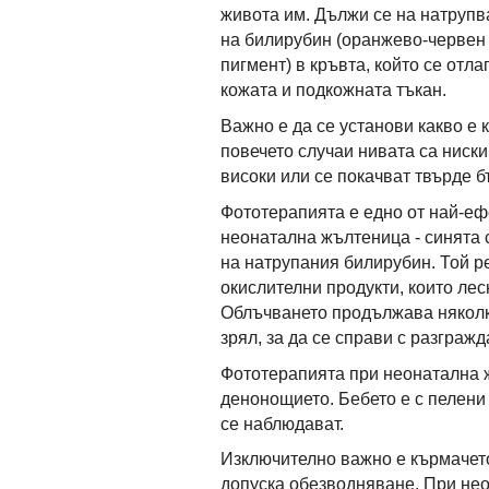
живота им. Дължи се на натрупв
на билирубин (оранжево-червен
пигмент) в кръвта, който се отла
кожата и подкожната тъкан.
Важно е да се установи какво е 
повечето случаи нивата са ниски
високи или се покачват твърде б
Фототерапията е едно от най-еф
неонатална жълтеница - синята 
на натрупания билирубин. Той р
окислителни продукти, които лесн
Облъчването продължава няколко
зрял, за да се справи с разграж
Фототерапията при неонатална 
денонощието. Бебето е с пелени
се наблюдават.
Изключително важно е кърмачето 
допуска обезводняване. При нео