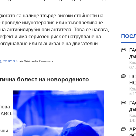
когато са налице твърде високи стойности на
е проведе имунотерапия или кръвопреливане
 на антибилирубинови антитела. Това се налага,
ПОС
ефект и има сериозен риск от натрупване на
, оглушаване или възникване на двигателни
ГА
дъ
)
,
CC BY 3.0
, via Wikimedia Commons
Ком
07 
ПО
тична болест на новороденото
НО
Ком
в 1
ГА
упова
дъ
 ABO-
Ком
14:
.
АР
ични
Ф