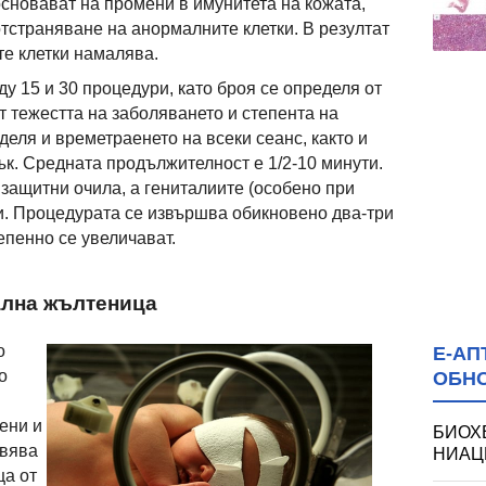
сновават на промени в имунитета на кожата,
тстраняване на анормалните клетки. В резултат
е клетки намалява.
у 15 и 30 процедури, като броя се определя от
т тежестта на заболяването и степента на
еля и времетраенето на всеки сеанс, както и
ък. Средната продължителност е 1/2-10 минути.
 защитни очила, а гениталиите (особено при
и. Процедурата се извършва обикновено два-три
епенно се увеличават.
ална жълтеница
о
Е-АП
о
ОБН
ени и
БИОХ
явява
НИАЦИ
ца от