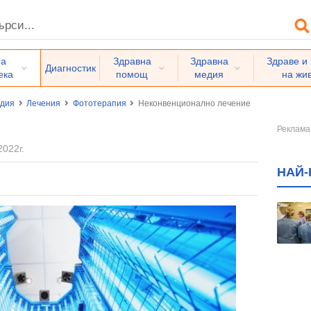
на
Здравна
Здравна
Здраве и
Диагностик
ека
помощ
медия
на жи
едия
Лечения
Фототерапия
Неконвенционално лечение
2022г.
НАЙ-