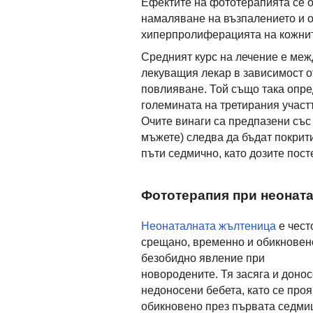
Ефектите на фототерапията се о
намаляване на възпалението и о
хиперпролиферацията на кожнит
Средният курс на лечение е межд
лекуващия лекар в зависимост о
повлияване. Той също така опред
големината на третирания участ
Очите винаги са предпазени със
мъжете) следва да бъдат покрит
пъти седмично, като дозите пост
Фототерапия при неонат
Неонаталната жълтеница
е чест
срещано, временно и обикновен
безобидно явление при
новородените. Тя засяга и донос
недоносени бебета, като се про
обикновено през първата седми