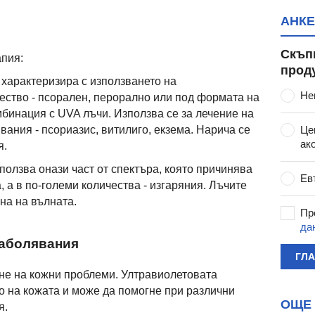
АНКЕ
Скъп
пия:
прод
характеризира с използването на
Не
ство - псорален, перорално или под формата на
мбинация с UVA лъчи. Използва се за лечение на
Це
ания - псориазис, витилиго, екзема. Нарича се
ак
я.
олзва онази част от спектъра, която причинява
Ев
 а в по-големи количества - изгаряния. Лъчите
на на вълната.
Пр
да
заболявания
ГЛ
не на кожни проблеми. Ултравиолетовата
 на кожата и може да помогне при различни
ОЩЕ 
я.