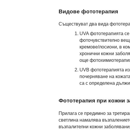
Видове фототерапия
Съществуват два вида фототера
UVA фототерапията се 
фоточувствително веще
кремове/лосиони, в ко
хронични кожни заболяв
още фотохимиотерапи
UVB фототерапията изп
почерняване на кожата,
са с определена дължи
Фототерапия при кожни 
Прилага се предимно за третира
светлина намалява възпалението
възпалителни кожни заболявани