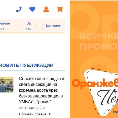
 начин
За
Контакти
вот
нас
НОВИТЕ ПУБЛИКАЦИИ
Спасиха мъж с рядка в
света дисекация на
коремна аорта чрез
безкръвна операция в
УМБАЛ „Тракия“
от 07 авг 2026г.
Прочети повече