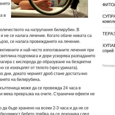
ането
ФИТОЛ
га в
СУПР
компле
количеството на натрупания билирубин. В
ТЕРАЗ
 и не се налага лечение. Когато обаче нивата са
ързо, се налага провеждането на лечение.
ХУПАВ
ективните и най-често използваните лечения при
спрей
светлина подпомага и дори ускорява разпадането
еагира с кислорода до образуване на безцветни
о се изхвърлят от тялото (чрез урината).
 дни, докато черният дроб стане достатъчно
дането на билирубина.
жълтеница може да се провежда 24 часа в
 и мека превръзка на очите. Странични ефекти не
да бъде хранено на всеки 2-3 часа и да не се
бходимост бебето трябва да се дохранва след