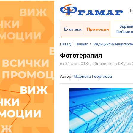
Здрав
Е-аптека
Промоции
библиот
|
Назад
Начало
Медицинска енциклоп
Фототерапия
от 31 авг 2018г., обновено на 08 дек 
Автор:
Мариета Георгиева