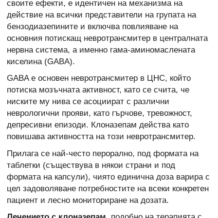
своите ефекти, е идентичен на механизма на
действие на всички представители на групата на
бензодиазепините и включва повлияване на
основния потискащ невротрансмитер в централната
нервна система, а именно гама-аминомаслената
киселина (GABA).
GABA е основен невротрансмитер в ЦНС, който
потиска мозъчната активност, като се счита, че
ниските му нива се асоциират с различни
неврологични прояви, като гърчове, тревожност,
депресивни епизоди. Клоназепам действа като
повишава активността на този невротрансмитер.
Прилага се най-често перорално, под формата на
таблетки (съществува в някои страни и под
формата на капсули), чиято единична доза варира с
цел задоволяване потребностите на всеки конкретен
пациент и лесно мониториране на дозата.
Лечението с клоназепам
, подобно на терапията с