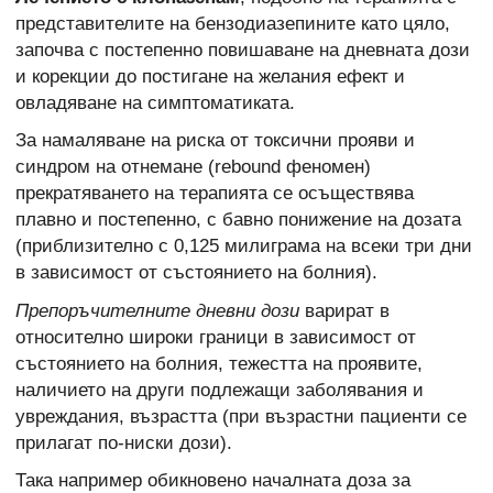
представителите на бензодиазепините като цяло,
започва с постепенно повишаване на дневната дози
и корекции до постигане на желания ефект и
овладяване на симптоматиката.
За намаляване на риска от токсични прояви и
синдром на отнемане (rebound феномен)
прекратяването на терапията се осъществява
плавно и постепенно, с бавно понижение на дозата
(приблизително с 0,125 милиграма на всеки три дни
в зависимост от състоянието на болния).
Препоръчителните дневни дози
варират в
относително широки граници в зависимост от
състоянието на болния, тежестта на проявите,
наличието на други подлежащи заболявания и
увреждания, възрастта (при възрастни пациенти се
прилагат по-ниски дози).
Така например обикновено началната доза за