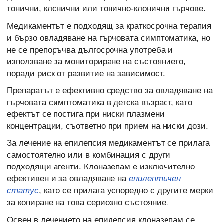
тонични, клонични или тонично-клонични гърчове.
Медикаментът е подходящ за краткосрочна терапия
и бързо овладяване на гърчовата симптоматика, но
не се препоръчва дългосрочна употреба и
използване за мониториране на състоянието,
поради риск от развитие на зависимост.
Препаратът е ефективно средство за овладяване на
гърчовата симптоматика в детска възраст, като
ефектът се постига при ниски плазмени
концентрации, съответно при прием на ниски дози.
За лечение на епилепсия медикаментът се прилага
самостоятелно или в комбинация с други
подходящи агенти. Клоназепам е изключително
ефективен и за овладяване на
епилептичен
статус
, като се прилага успоредно с другите мерки
за копиране на това сериозно състояние.
Освен в лечението на епилепсия клоназепам се