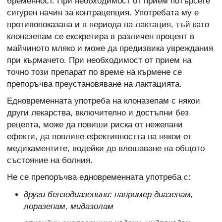
бременност. При необходимост от прием потърсете
сигурен начин за контрацепция. Употребата му е
противопоказана и в периода на лактация, тъй като
клоназепам се екскретира в различен процент в
майчиното мляко и може да предизвика увреждания
при кърмачето. При необходимост от прием на
точно този препарат по време на кърмене се
препоръчва преустановяване на лактацията.
Едновременната употреба на клоназепам с някои
други лекарства, включително и достъпни без
рецепта, може да повиши риска от нежелани
ефекти, да повлияе ефективността на някои от
медикаментите, водейки до влошаване на общото
състояние на болния.
Не се препоръчва едновременната употреба с:
други бензодиазепини: например диазепам,
лоразепам, мидазолам