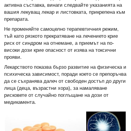
активна съставка, винаги следвайте указанията на
вашия лекуващ лекар и листовката, прикрепена към
препарата.
Не променяйте самоцелно терапевтичния режим,
тъй като рязкото прекратяване на лечението крие
риск от синдром на отнемане, а приемът на по-
високи дози крие опасност от изява на токсични
прояви.
Лекарството показва бързо развитие на физическа и
психическа зависимост, поради което се препоръчва
да се съхранява далеч от свободен достъп до други
лица (деца, възрастни хора), за намаляване
рисковете от случайно поглъщане на дози от
медикамента.