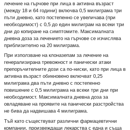
лечение на гърчове при лица в активна възраст
(между 18 и 64 години) включва 0,5 милиграма три
пъти дневно, като постепенно се увеличава (при
необходимост) с 0,5 до един милиграм на всеки три
дни до копиране на симптомите. Максималната
дневна доза за лечението на гърчове се изчислява
приблизително на 20 милиграма.
При използване на клоназепам за лечение на
генерализирана тревожност и панически атаки
препоръчителните дози са по-ниски, като при лица в
активна възраст обикновено включват 0,25
милиграма два пъти дневно с постепенно
повишение с 0,5 милиграма на всеки три дни при
необходимост. Максималната дневна доза за
овладяване на проявите на панически разстройства
не бива да надвишава 4 милиграма.
Тъй като съществуват различни фармацевтични
компании, произвеждащи лекарства с една и съща