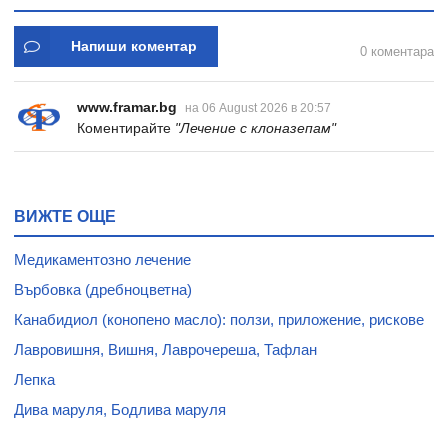
Напиши коментар
0 коментара
www.framar.bg
на 06 August 2026 в 20:57
Коментирайте
"Лечение с клоназепам"
ВИЖТЕ ОЩЕ
Медикаментозно лечение
Върбовка (дребноцветна)
Канабидиол (конопено масло): ползи, приложение, рискове
Лавровишня, Вишня, Лаврочереша, Тафлан
Лепка
Дива маруля, Бодлива маруля