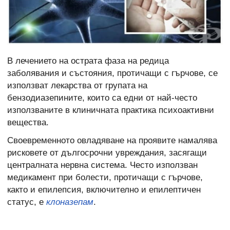
В лечението на острата фаза на редица
заболявания и състояния, протичащи с гърчове, се
използват лекарства от групата на
бензодиазепините, които са едни от най-често
използваните в клиничната практика психоактивни
вещества.
Своевременното овладяване на проявите намалява
рисковете от дългосрочни увреждания, засягащи
централната нервна система. Често използван
медикамент при болести, протичащи с гърчове,
както и епилепсия, включително и епилептичен
статус, е
клоназепам
.