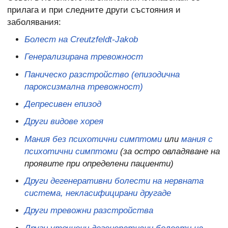
прилага и при следните други състояния и
заболявания:
Болест на Creutzfeldt-Jakob
Генерализирана тревожност
Паническо разстройство (епизодична
пароксизмална тревожност)
Депресивен епизод
Други видове хорея
Мания без психотични симптоми
или
мания с
психотични симптоми
(за остро овладяване на
проявите при определени пациенти)
Други дегенеративни болести на нервната
система, некласифицирани другаде
Други тревожни разстройства