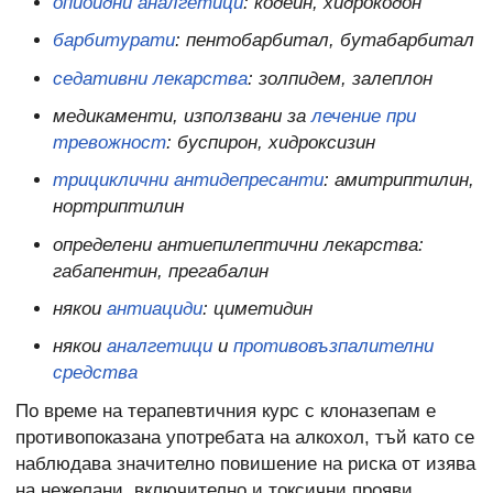
опиоидни аналгетици
: кодеин, хидрокодон
барбитурати
: пентобарбитал, бутабарбитал
седативни лекарства
: золпидем, залеплон
медикаменти, използвани за
лечение при
тревожност
: буспирон, хидроксизин
трициклични антидепресанти
: амитриптилин,
нортриптилин
определени антиепилептични лекарства:
габапентин, прегабалин
някои
антиациди
: циметидин
някои
аналгетици
и
противовъзпалителни
средства
По време на терапевтичния курс с клоназепам е
противопоказана употребата на алкохол, тъй като се
наблюдава значително повишение на риска от изява
на нежелани, включително и токсични прояви.