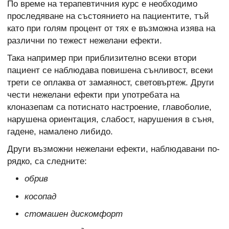
По време на терапевтичния курс е необходимо
проследяване на състоянието на пациентите, тъй
като при голям процент от тях е възможна изява на
различни по тежест нежелани ефекти.
Така например при приблизително всеки втори
пациент се наблюдава повишена сънливост, всеки
трети се оплаква от замаяност, световъртеж. Други
чести нежелани ефекти при употребата на
клоназепам са потиснато настроение, главоболие,
нарушена ориентация, слабост, нарушения в съня,
гадене, намалено либидо.
Други възможни нежелани ефекти, наблюдавани по-
рядко, са следните:
обрив
косопад
стомашен дискомфорт