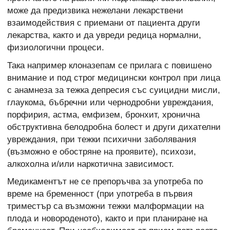
може да предизвика нежелани лекарствени
взаимодействия с приемани от пациента други
лекарства, както и да увреди редица нормални,
физиологични процеси.
Така например клоназепам се прилага с повишено
внимание и под строг медицински контрол при лица
с анамнеза за тежка депресия със суицидни мисли,
глаукома, бъбречни или чернодробни увреждания,
порфирия, астма, емфизем, бронхит, хронична
обструктивна белодробна болест и други дихателни
увреждания, при тежки психични заболявания
(възможно е обостряне на проявите), психози,
алкохолна и/или наркотична зависимост.
Медикаментът не се препоръчва за употреба по
време на бременност (при употреба в първия
триместър са възможни тежки малформации на
плода и новороденото), както и при планиране на