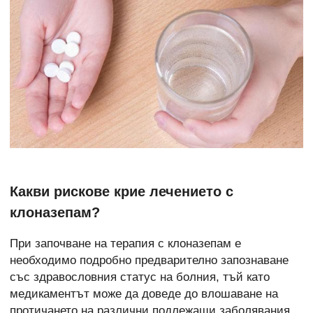
Какви рискове крие лечението с
клоназепам?
При започване на терапия с клоназепам е
необходимо подробно предварително запознаване
със здравословния статус на болния, тъй като
медикаментът може да доведе до влошаване на
протичането на различни подлежащи заболявания,