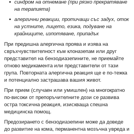
синдром на отнемане (при рязко прекратяване
на терапията)
алергични реакции, протичащи със задух, оток
на устните, лицето, езика, подуване на
крайниците, изпотяване, припадък
При предишна алергична проява и изява на
свръхчувствителност към клоназепам или друг
представител на бензодиазепините, не приемайте
отново медикамента или представители от тази
група. Повторната алергична реакция ще е по-тежка
и потенциално застрашава вашия живот.
При прием (случаен или умишлен) на многократно
по-високи от препоръчителните дози се развива
остра токсична реакция, изискваща спешна
медицинска помощ.
Предозирането с бензодиазепини може да доведе
до развитие на кома, перманентна мозъчна увреда и