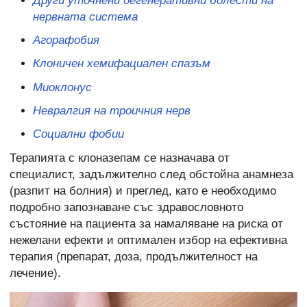
Други уточнени дегенеративни болести на
нервната система
Агорафобия
Клоничен хемифациален спазъм
Миоклонус
Невралгия на троичния нерв
Социални фобии
Терапията с клоназепам се назначава от
специалист, задължително след обстойна анамнеза
(разпит на болния) и преглед, като е необходимо
подробно запознаване със здравословното
състояние на пациента за намаляване на риска от
нежелани ефекти и оптимален избор на ефективна
терапия (препарат, доза, продължителност на
лечение).