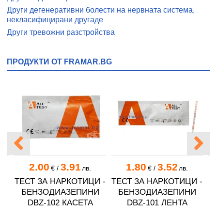
Други дегенеративни болести на нервната система,
некласифицирани другаде
Други тревожни разстройства
ПРОДУКТИ ОТ FRAMAR.BG
2.00
3.91
1.80
3.52
€
/
лв.
€
/
лв.
ТЕСТ ЗА НАРКОТИЦИ -
ТЕСТ ЗА НАРКОТИЦИ -
БЕНЗОДИАЗЕПИНИ
БЕНЗОДИАЗЕПИНИ
T
DBZ-102 КАСЕТА
DBZ-101 ЛЕНТА