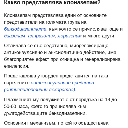
Какво представлява клоназепам?
Клоназепам представлява един от основните
представители на голямата група на
бензодиазепините
, към която се причисляват още и
диазепам
,
алпразолам
,
лоразепам
и много други.
Отличава се със седативно, миорелаксиращо,
антиконвулсивно и анксиолитично действие, има
благоприятен ефект при огнищна и генерализирана
епилепсия.
Представлява утвърден представител на така
наречените
антиконвулсивни средства
(антиепилептични лекарства)
.
Плазменият му полуживот е от порядъка на 18 до
50-60 часа, което го причислява към
дългодействащите бензодиазепини.
Основният механизъм, по който осъществява