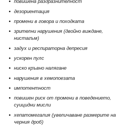
повишена раздразнителност
дезориентация
промени в говора и походката
зрителни нарушения (двойно виждане,
нистагъм)
задух и респираторна депресия
ускорен пулс
ниско кръвно налягане
нарушения в хемопоезата
импотентност
повишен риск от промени в поведението,
суицидни мисли
хепатомегалия (увеличаване размерите на
черния дроб)