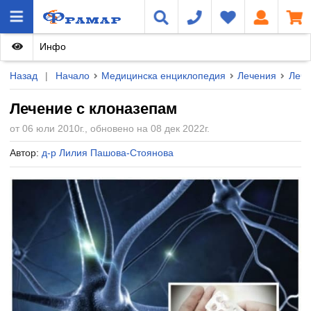
Инфо
Назад
|
Начало
Медицинска енциклопедия
Лечения
Лече
Лечение с клоназепам
от 06 юли 2010г., обновено на 08 дек 2022г.
Автор:
д-р Лилия Пашова-Стоянова