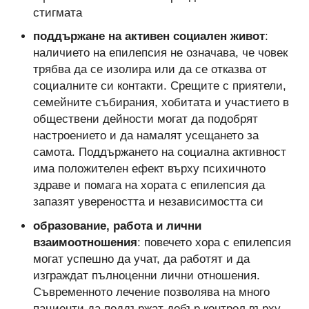
стигмата
поддържане на активен социален живот
:
наличието на епилепсия не означава, че човек
трябва да се изолира или да се отказва от
социалните си контакти. Срещите с приятели,
семейните събирания, хобитата и участието в
обществени дейности могат да подобрят
настроението и да намалят усещането за
самота. Поддържането на социална активност
има положителен ефект върху психичното
здраве и помага на хората с епилепсия да
запазят увереността и независимостта си
образование, работа и лични
взаимоотношения
: повечето хора с епилепсия
могат успешно да учат, да работят и да
изграждат пълноценни лични отношения.
Съвременното лечение позволява на много
пациенти да поддържат добър контрол върху