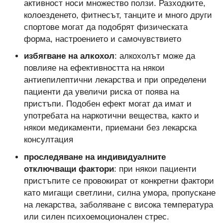
активност носи множество ползи. Разходките,
колоезденето, фитнесът, танците и много други
спортове могат да подобрят физическата
форма, настроението и самочувствието
избягване на алкохол
: алкохолът може да
повлияе на ефективността на някои
антиепилептични лекарства и при определени
пациенти да увеличи риска от поява на
пристъпи. Подобен ефект могат да имат и
употребата на наркотични вещества, както и
някои медикаменти, приемани без лекарска
консултация
проследяване на индивидуалните
отключващи фактори
: при някои пациенти
пристъпите се провокират от конкретни фактори
като мигащи светлини, силна умора, пропускане
на лекарства, заболяване с висока температура
или силен психоемоционален стрес.