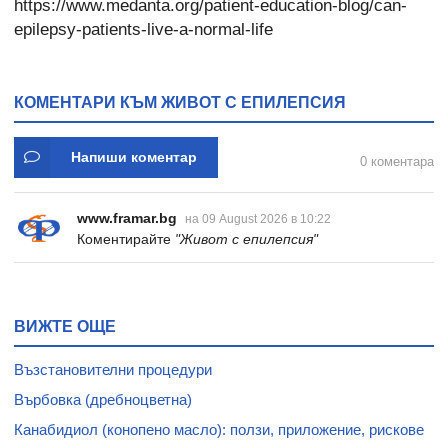
https://www.medanta.org/patient-education-blog/can-
epilepsy-patients-live-a-normal-life
КОМЕНТАРИ КЪМ ЖИВОТ С ЕПИЛЕПСИЯ
Напиши коментар
0 коментара
www.framar.bg
на 09 August 2026 в 10:22
Коментирайте
"Живот с епилепсия"
ВИЖТЕ ОЩЕ
Възстановителни процедури
Върбовка (дребноцветна)
Канабидиол (конопено масло): ползи, приложение, рискове