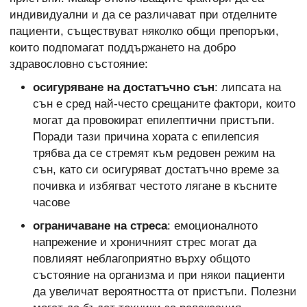
индивидуални и да се различават при отделните
пациенти, съществуват няколко общи препоръки,
които подпомагат поддържането на добро
здравословно състояние:
осигуряване на достатъчно сън
: липсата на
сън е сред най-често срещаните фактори, които
могат да провокират епилептични пристъпи.
Поради тази причина хората с епилепсия
трябва да се стремят към редовен режим на
сън, като си осигуряват достатъчно време за
почивка и избягват честото лягане в късните
часове
ограничаване на стреса
: емоционалното
напрежение и хроничният стрес могат да
повлияят неблагоприятно върху общото
състояние на организма и при някои пациенти
да увеличат вероятността от пристъпи. Полезни