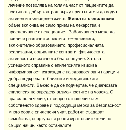
лечение позволява на голяма част от пациентите да
постигнат добър контрол върху пристъпите и да водят
активен и пълноценен живот.
Животът с епилепсия
обаче включва не само прием на лекарства и
проследяване от специалист. Заболяването може да
повлияе различни аспекти от ежедневието,
включително образованието, професионалната
реализация, социалните контакти, физическата
активност и психичното благополучие. Затова
успешното справяне с епилепсията изисква
информираност, изграждане на здравословни навици и
добра подкрепа от близките и медицинските
специалисти. Важно е да се подчертае, че диагнозата
епилепсия не определя възможностите на човека. С
правилно лечение, отговорно отношение към
собственото здраве и подходящи мерки за
безопасност
много хора с епилепсия учат, работят, създават
семейства, спортуват и реализират своите цели по
същия начин, както останалите.