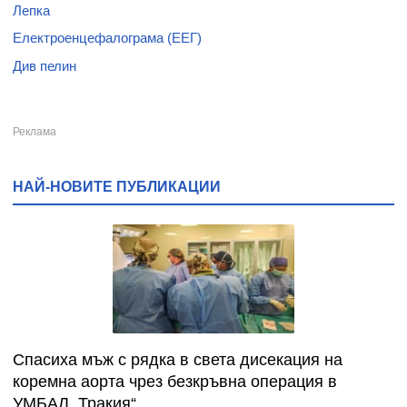
Лепка
Електроенцефалограма (ЕЕГ)
Див пелин
НАЙ-НОВИТЕ ПУБЛИКАЦИИ
Спасиха мъж с рядка в света дисекация на
коремна аорта чрез безкръвна операция в
УМБАЛ „Тракия“