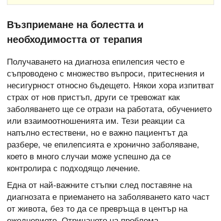
Възприемане на болестта и
необходимостта от терапия
Получаването на диагноза епилепсия често е
съпроводено с множество въпроси, притеснения и
несигурност относно бъдещето. Някои хора изпитват
страх от нов пристъп, други се тревожат как
заболяването ще се отрази на работата, обучението
или взаимоотношенията им. Тези реакции са
напълно естествени, но е важно пациентът да
разбере, че епилепсията е хронично заболяване,
което в много случаи може успешно да се
контролира с подходящо лечение.
Една от най-важните стъпки след поставяне на
диагнозата е приемането на заболяването като част
от живота, без то да се превръща в център на
ежедневието. Отричането на проблема,