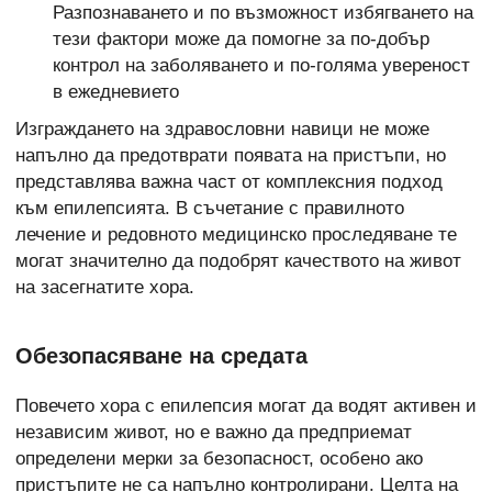
Разпознаването и по възможност избягването на
тези фактори може да помогне за по-добър
контрол на заболяването и по-голяма увереност
в ежедневието
Изграждането на здравословни навици не може
напълно да предотврати появата на пристъпи, но
представлява важна част от комплексния подход
към епилепсията. В съчетание с правилното
лечение и редовното медицинско проследяване те
могат значително да подобрят качеството на живот
на засегнатите хора.
Обезопасяване на средата
Повечето хора с епилепсия могат да водят активен и
независим живот, но е важно да предприемат
определени мерки за безопасност, особено ако
пристъпите не са напълно контролирани. Целта на