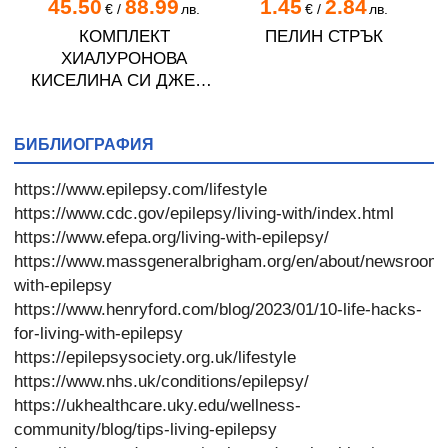
45.50
88.99
1.45
2.84
€
/
лв.
€
/
лв.
КОМПЛЕКТ
ПЕЛИН СТРЪК
ХИАЛУРОНОВА
КИСЕЛИНА СИ ДЖЕЛИ
желирани стика 2 кутии
* 31
БИБЛИОГРАФИЯ
https://www.epilepsy.com/lifestyle
https://www.cdc.gov/epilepsy/living-with/index.html
https://www.efepa.org/living-with-epilepsy/
https://www.massgeneralbrigham.org/en/about/newsroom/ar
with-epilepsy
https://www.henryford.com/blog/2023/01/10-life-hacks-
for-living-with-epilepsy
https://epilepsysociety.org.uk/lifestyle
https://www.nhs.uk/conditions/epilepsy/
https://ukhealthcare.uky.edu/wellness-
community/blog/tips-living-epilepsy