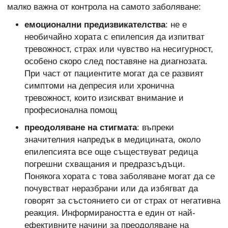
малко важна от контрола на самото заболяване:
емоционални предизвикателства
: не е
необичайно хората с епилепсия да изпитват
тревожност, страх или чувство на несигурност,
особено скоро след поставяне на диагнозата.
При част от пациентите могат да се развият
симптоми на депресия или хронична
тревожност, които изискват внимание и
професионална помощ
преодоляване на стигмата
: въпреки
значителния напредък в медицината, около
епилепсията все още съществуват редица
погрешни схващания и предразсъдъци.
Понякога хората с това заболяване могат да се
почувстват неразбрани или да избягват да
говорят за състоянието си от страх от негативна
реакция. Информираността е един от най-
ефективните начини за преодоляване на