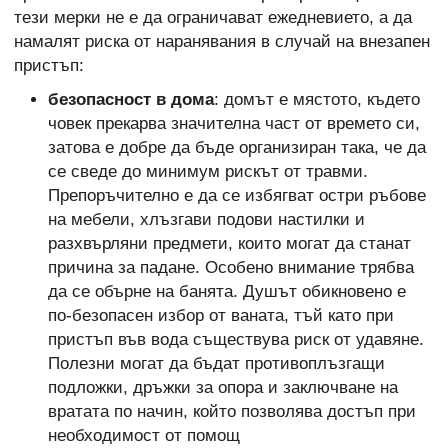
тези мерки не е да ограничават ежедневието, а да
намалят риска от наранявания в случай на внезапен
пристъп:
безопасност в дома
: домът е мястото, където
човек прекарва значителна част от времето си,
затова е добре да бъде организиран така, че да
се сведе до минимум рискът от травми.
Препоръчително е да се избягват остри ръбове
на мебели, хлъзгави подови настилки и
разхвърляни предмети, които могат да станат
причина за падане. Особено внимание трябва
да се обърне на банята. Душът обикновено е
по-безопасен избор от ваната, тъй като при
пристъп във вода съществува риск от удавяне.
Полезни могат да бъдат противоплъзгащи
подложки, дръжки за опора и заключване на
вратата по начин, който позволява достъп при
необходимост от помощ