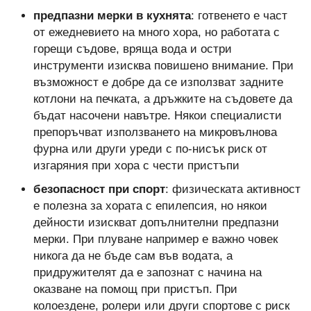
предпазни мерки в кухнята
: готвенето е част
от ежедневието на много хора, но работата с
горещи съдове, вряща вода и остри
инструменти изисква повишено внимание. При
възможност е добре да се използват задните
котлони на печката, а дръжките на съдовете да
бъдат насочени навътре. Някои специалисти
препоръчват използването на микровълнова
фурна или други уреди с по-нисък риск от
изгаряния при хора с чести пристъпи
безопасност при спорт
: физическата активност
е полезна за хората с епилепсия, но някои
дейности изискват допълнителни предпазни
мерки. При плуване например е важно човек
никога да не бъде сам във водата, а
придружителят да е запознат с начина на
оказване на помощ при пристъп. При
колоездене, ролери или други спортове с риск