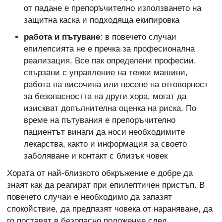
от падане е препоръчително използването на
защитна каска и подходяща екипировка
работа и пътуване
: в повечето случаи
епилепсията не е пречка за професионална
реализация. Все пак определени професии,
свързани с управление на тежки машини,
работа на височина или носене на отговорност
за безопасността на други хора, могат да
изискват допълнителна оценка на риска. По
време на пътувания е препоръчително
пациентът винаги да носи необходимите
лекарства, както и информация за своето
заболяване и контакт с близък човек
Хората от най-близкото обкръжение е добре да
знаят как да реагират при епилептичен пристъп. В
повечето случаи е необходимо да запазят
спокойствие, да предпазят човека от нараняване, да
го поставят в безопасно положение след