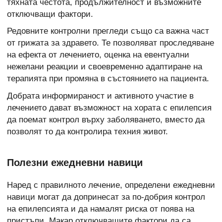
тяхната честота, продължителност и възможните
отключващи фактори.
Редовните контролни прегледи също са важна част
от грижата за здравето. Те позволяват проследяване
на ефекта от лечението, оценка на евентуални
нежелани реакции и своевременно адаптиране на
терапията при промяна в състоянието на пациента.
Добрата информираност и активното участие в
лечението дават възможност на хората с епилепсия
да поемат контрол върху заболяването, вместо да
позволят то да контролира техния живот.
Полезни ежедневни навици
Наред с правилното лечение, определени ежедневни
навици могат да допринесат за по-добрия контрол
на епилепсията и да намалят риска от поява на
пристъпи. Макар отключващите фактори да са