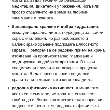
могат да бъдат техники за релаксация,
медитация, дихателни упражнения, йога или
просто отделянето на време за любими
занимания и почивка
балансирано хранене и добра хидратация
:
няма универсална диета, подходяща за всички
хора с епилепсия, но разнообразното и
балансирано хранене подпомага цялостното
здраве. Препоръчва се редовен прием на храна,
избягване на продължително гладуване и
поддържане на добра хидратация. В някои
специфични случаи и по лекарска преценка
могат да бъдат препоръчани специални
хранителни режими, като кетогенна диета
редовна физическа активност
: в миналото
често се е смятало, че хората с епилепсия
трябва да избягват физическите натоварвания,
но днес е известно, че редовната физическа