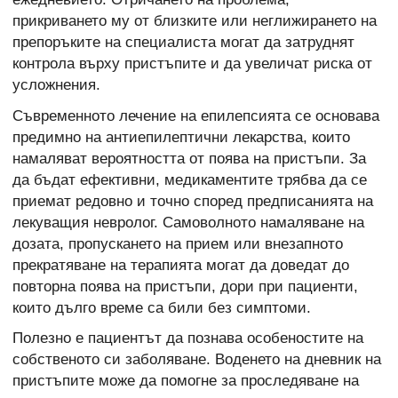
прикриването му от близките или неглижирането на
препоръките на специалиста могат да затруднят
контрола върху пристъпите и да увеличат риска от
усложнения.
Съвременното лечение на епилепсията се основава
предимно на антиепилептични лекарства, които
намаляват вероятността от поява на пристъпи. За
да бъдат ефективни, медикаментите трябва да се
приемат редовно и точно според предписанията на
лекуващия невролог. Самоволното намаляване на
дозата, пропускането на прием или внезапното
прекратяване на терапията могат да доведат до
повторна поява на пристъпи, дори при пациенти,
които дълго време са били без симптоми.
Полезно е пациентът да познава особеностите на
собственото си заболяване. Воденето на дневник на
пристъпите може да помогне за проследяване на