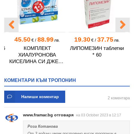
45.50
88.99
19.30
37.75
.
€
/
лв.
€
/
лв.
 6
КОМПЛЕКТ
ЛИПОМЕЗИН таблетки
*
ХИАЛУРОНОВА
* 60
КИСЕЛИНА СИ ДЖЕЛИ
желирани стика 2 кутии
* 31
КОМЕНТАРИ КЪМ ТРОПОНИН
Напиши коментар
2 коментара
www.framar.bg отговаря
на 03 October 2023 в 12:17
Роза Котанова
От 3 години имам постоянно висок тропонин в