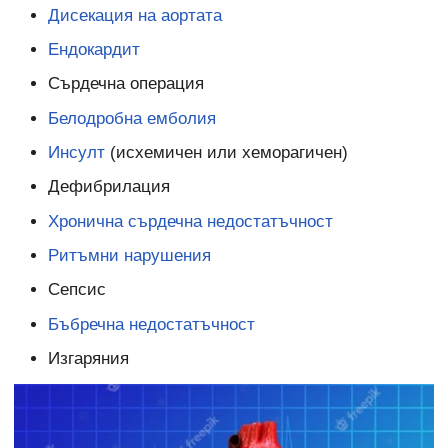
Дисекация на аортата
Ендокардит
Сърдечна операция
Белодробна емболия
Инсулт
(исхемичен или хеморагичен)
Дефибрилация
Хронична сърдечна недостатъчност
Ритъмни нарушения
Сепсис
Бъбречна недостатъчност
Изгаряния