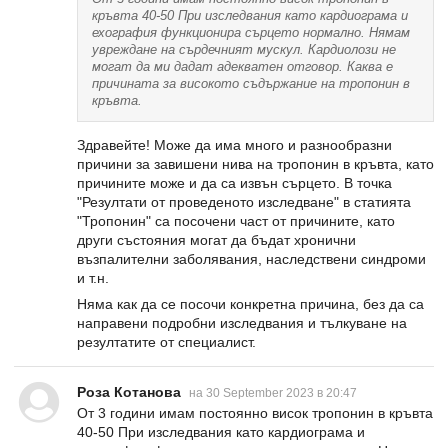
кръвта 40-50 При изследвания като кардиограма и
ехография функционира сърцето нормално. Нямам
увреждане на сърдечният мускул. Кардиолози не
могат да ми дадат адекватен отговор. Каква е
причината за високото съдържание на тропонин в
кръвта.
Здравейте! Може да има много и разнообразни
причини за завишени нива на тропонин в кръвта, като
причините може и да са извън сърцето. В точка
"Резултати от проведеното изследване" в статията
"Тропонин" са посочени част от причините, като
други състояния могат да бъдат хронични
възпалителни заболявания, наследствени синдроми
и т.н.
Няма как да се посочи конкретна причина, без да са
направени подробни изследвания и тълкуване на
резултатите от специалист.
Роза Котанова
на 30 September 2023 в 20:47
От 3 години имам постоянно висок тропонин в кръвта
40-50 При изследвания като кардиограма и