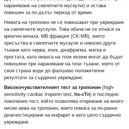
нараняване на скелетните мускули) и остава
повишен за по-дълъг период от време.
Нивата на тропонин не се повишават при увреждане
на скелетните мускули. Това обаче не се отнася за
креатин киназа, MB фракция (CK-MB), която
присъства в скелетните мускули и няколко други
тъкани като черва, език, диафрагма, матка и
простата, като нивата на този ензим могат да бъдат
повишени при нараняване на тези тъкани, което от
своя страна води до фалшиво положителни
резултати за сърдечно увреждане.
Високочувствителният тест за тропонин
(high-
sensitivity cardiac troponin test,
hs-cTn
) е последно
поколение тест, който позволява откриване на много
ниски нива на тропонин,
което помага за по-ранно
диагностициране на инфаркт и като цяло сърдечно
увреждане.