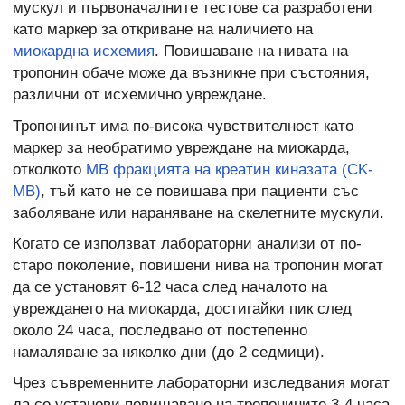
мускул и първоначалните тестове са разработени
като маркер за откриване на наличието на
миокардна исхемия
. Повишаване на нивата на
тропонин обаче може да възникне при състояния,
различни от исхемично увреждане.
Тропонинът има по-висока чувствителност като
маркер за необратимо увреждане на миокарда,
отколкото
MB фракцията на креатин киназата (CK-
MB)
, тъй като не се повишава при пациенти със
заболяване или нараняване на скелетните мускули.
Когато се използват лабораторни анализи от по-
старо поколение, повишени нива на тропонин могат
да се установят 6-12 часа след началото на
увреждането на миокарда, достигайки пик след
около 24 часа, последвано от постепенно
намаляване за няколко дни (до 2 седмици).
Чрез съвременните лабораторни изследвания могат
да се установи повишаване на тропонините 3-4 часа