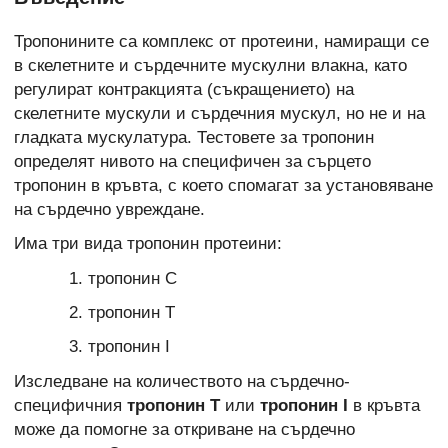
Тропонините са комплекс от протеини, намиращи се
в скелетните и сърдечните мускулни влакна, като
регулират контракцията (съкращението) на
скелетните мускули и сърдечния мускул, но не и на
гладката мускулатура. Тестовете за тропонин
определят нивото на специфичен за сърцето
тропонин в кръвта, с което спомагат за установяване
на сърдечно увреждане.
Има три вида тропонин протеини:
тропонин С
тропонин Т
тропонин I
Изследване на количеството на сърдечно-
специфичния
тропонин Т
или
тропонин I
в кръвта
може да помогне за откриване на сърдечно