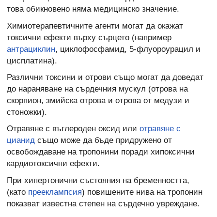
това обикновено няма медицинско значение.
Химиотерапевтичните агенти могат да окажат
токсични ефекти върху сърцето (например
антрациклин
, циклофосфамид, 5-флуороурацил и
цисплатина).
Различни токсини и отрови също могат да доведат
до нараняване на сърдечния мускул (отрова на
скорпион, змийска отрова и отрова от медузи и
стоножки).
Отравяне с въглероден оксид или
отравяне с
цианид
също може да бъде придружено от
освобождаване на тропонини поради хипоксични
кардиотоксични ефекти.
При хипертонични състояния на бременността,
(като
прееклампсия
) повишените нива на тропонин
показват известна степен на сърдечно увреждане.