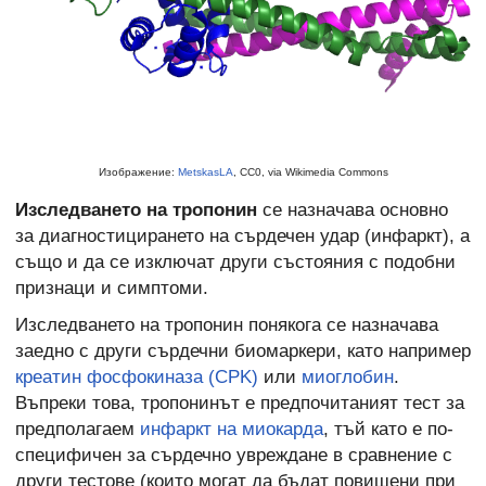
Изображение:
MetskasLA
, CC0, via Wikimedia Commons
Изследването на тропонин
се назначава основно
за диагностицирането на сърдечен удар (инфаркт), а
също и да се изключат други състояния с подобни
признаци и симптоми.
Изследването на тропонин понякога се назначава
заедно с други сърдечни биомаркери, като например
креатин фосфокиназа (CPK)
или
миоглобин
.
Въпреки това, тропонинът е предпочитаният тест за
предполагаем
инфаркт на миокарда
, тъй като е по-
специфичен за сърдечно увреждане в сравнение с
други тестове (които могат да бъдат повишени при