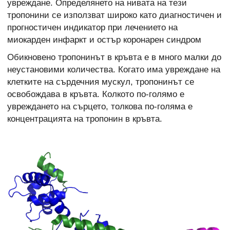
увреждане. Определянето на нивата на тези
тропонини се използват широко като диагностичен и
прогностичен индикатор при лечението на
миокарден инфаркт и остър коронарен синдром
Обикновено тропонинът в кръвта е в много малки до
неустановими количества. Когато има увреждане на
клетките на сърдечния мускул, тропонинът се
освобождава в кръвта. Колкото по-голямо е
увреждането на сърцето, толкова по-голяма е
концентрацията на тропонин в кръвта.