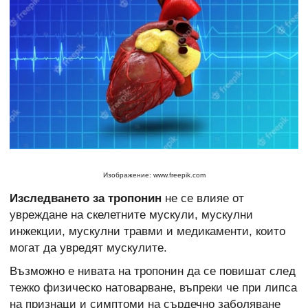
Изображение: www.freepik.com
Изследването за тропонин
не се влияе от
увреждане на скелетните мускули, мускулни
инжекции, мускулни травми и медикаменти, които
могат да увредят мускулите.
Възможно е нивата на тропонин да се повишат след
тежко физическо натоварване, въпреки че при липса
на признаци и симптоми на сърдечно заболяване