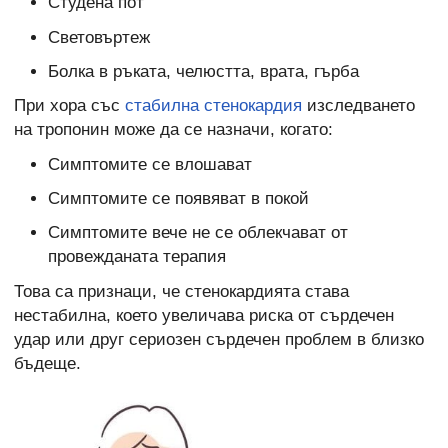
Студена пот
Световъртеж
Болка в ръката, челюстта, врата, гърба
При хора със
стабилна стенокардия
изследването
на тропонин може да се назначи, когато:
Симптомите се влошават
Симптомите се появяват в покой
Симптомите вече не се облекчават от
провежданата терапия
Това са признаци, че стенокардията става
нестабилна, което увеличава риска от сърдечен
удар или друг сериозен сърдечен проблем в близко
бъдеще.