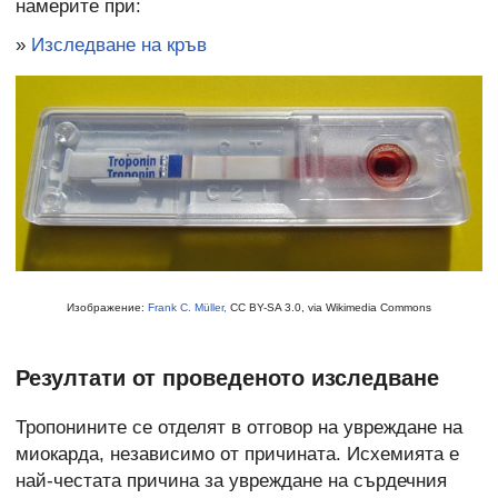
намерите при:
»
Изследване на кръв
Изображение:
Frank C. Müller,
CC BY-SA 3.0, via Wikimedia Commons
Резултати от проведеното изследване
Тропонините се отделят в отговор на увреждане на
миокарда, независимо от причината. Исхемията е
най-честата причина за увреждане на сърдечния