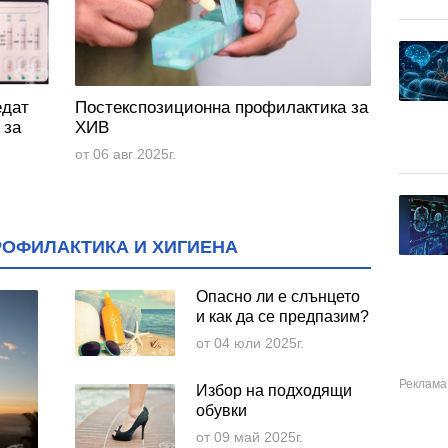
едат
Постекспозиционна профилактика за
 за
ХИВ
от 06 авг 2025г.
РОФИЛАКТИКА И ХИГИЕНА
Опасно ли е слънцето
и как да се предпазим?
от 04 юли 2025г.
Избор на подходящи
обувки
от 09 май 2025г.