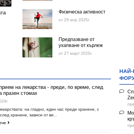
Физическа активност
ата
от 29 апр 2025г.
Предпазване от
ухапване от кърлеж
от 27 март 2025г.
НАЙ-
ФОР
рием на лекарства - преди, по време, след
Сп
а празен стомах
Ze
024г.
пре
лекарствата: на гладно, един час преди хранене, с
Мо
след хранене, зависи от ви...
кр
ече
пре