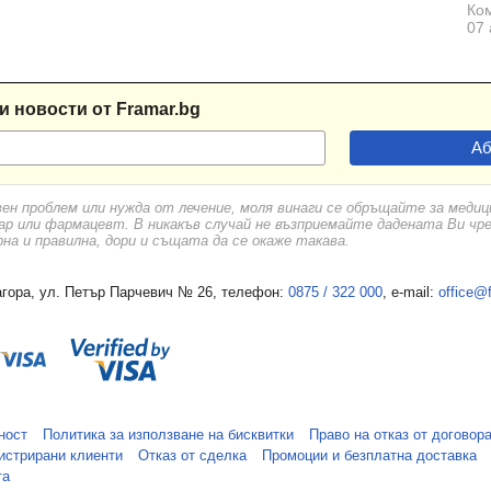
Ком
07 
и новости от Framar.bg
вен проблем или нужда от лечение, моля винаги се обръщайте за меди
ар или фармацевт. В никакъв случай не възприемайте дадената Ви чр
а и правилна, дори и същата да се окаже такава.
гора, ул. Петър Парчевич № 26, телефон:
0875 / 322 000
, e-mail:
office@
ност
Политика за използване на бисквитки
Право на отказ от договор
истрирани клиенти
Отказ от сделка
Промоции и безплатна доставка
та