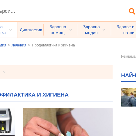
на
Здравна
Здравна
Здраве и
Диагностик
ека
помощ
медия
на жи
едия
Лечения
Профилактика и хигиена
НАЙ-
ОФИЛАКТИКА И ХИГИЕНА