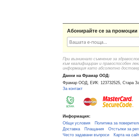
Абонирайте се за промоции 
При възникнало съмнение за здравосло
към квалифициран и правоспособен лек
информация като абсолютно достоверн
Данни на Фрамар ООД:
Фрамар ООД, ЕИК: 123732525, Стара За
За контакт
Информация:
Общи условия
Политика за поверител
Доставка
Плащания
Отстъпки за рег
Често задавани въпроси
Карта на сай