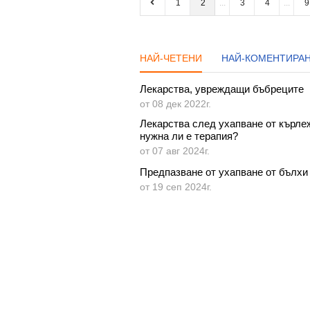
1
2
3
4
9
НАЙ-КОМЕНТИРА
НАЙ-ЧЕТЕНИ
Лекарства, увреждащи бъбреците
от 08 дек 2022г.
Лекарства след ухапване от кърлеж
нужна ли е терапия?
от 07 авг 2024г.
Предпазване от ухапване от бълхи
от 19 сеп 2024г.