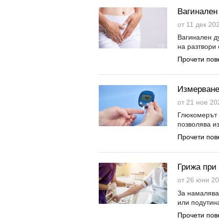
Вагинален
от 11 дек 202
Вагинален д
на разтвори 
Прочети пов
Измерване
от 21 ное 20
Глюкомерът 
позволява и
Прочети пов
Грижа при
от 26 юни 20
За намалява
или подутина
Прочети пов