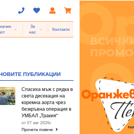
 начин
За
Контакти
вот
нас
НОВИТЕ ПУБЛИКАЦИИ
Спасиха мъж с рядка в
света дисекация на
коремна аорта чрез
безкръвна операция в
УМБАЛ „Тракия“
от 07 авг 2026г.
Прочети повече