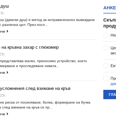
 душ
АНКЕ
3г.
Скъп
уш (дамски душ) е метод за интравагинално въвеждане
с различна цел. През посл...
прод
ече
Не
 на кръвна захар с глюкомер
Це
ак
23г.
представлява малко, преносимо устройство, което
Ев
змерване и проследяване нивата...
ече
Пр
да
 усложнения след взимане на кръв
ГЛ
23г.
не риска от посиняване, болка, формиране на бучка
 след вземане на кръв се пр...
ече