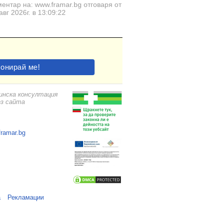
ентар на: www.framar.bg отговаря от
авг 2026г. в 13:09:22
цинска консултация
ез сайта
framar.bg
а
Рекламации