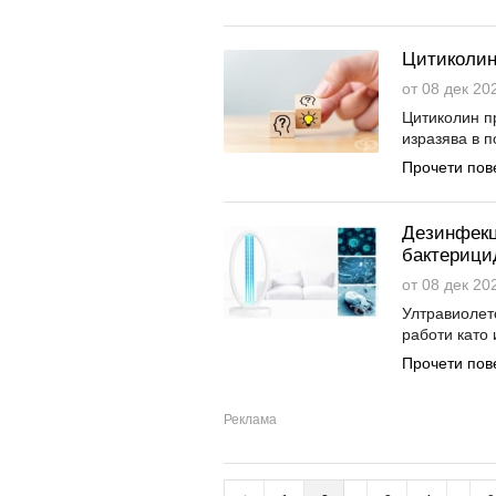
Цитиколин
от 08 дек 202
Цитиколин п
изразява в 
Прочети пов
Дезинфекц
бактерици
от 08 дек 202
Ултравиолет
работи като 
Прочети пов