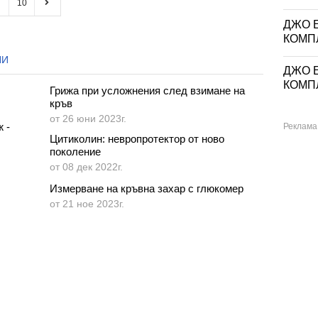
10
ДЖО Е
КОМП
НИ
ДЖО Е
КОМП
Грижа при усложнения след взимане на
кръв
от 26 юни 2023г.
 -
Цитиколин: невропротектор от ново
поколение
от 08 дек 2022г.
Измерване на кръвна захар с глюкомер
от 21 ное 2023г.