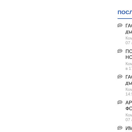
ПОС
ГА
дъ
Ком
07 
ПО
НО
Ком
в 1
ГА
дъ
Ком
14:
АР
Ф
Ком
07 
ИМ