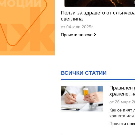
Ползи за здравето от слънчев
светлина
от 04 юли 2025г.
Прочети повече
ВСИЧКИ СТАТИИ
Правилен п
хранене, н
от 26 март 2
Как се пият 
храната или 
Прочети пов