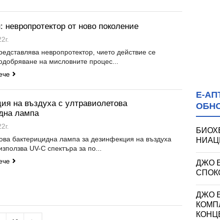
: невропротектор от ново поколение
2г.
редставлява невропротектор, чието действие се
подобряване на мисловните процес...
ече
Е-АП
ия на въздуха с ултравиолетова
ОБН
дна лампа
2г.
БИОХ
ова бактерицидна лампа за дезинфекция на въздуха
НИАЦИ
използва UV-C спектъра за по...
ече
ДЖО 
СПОКО
ДЖО Е
КОМП
КОНЦ