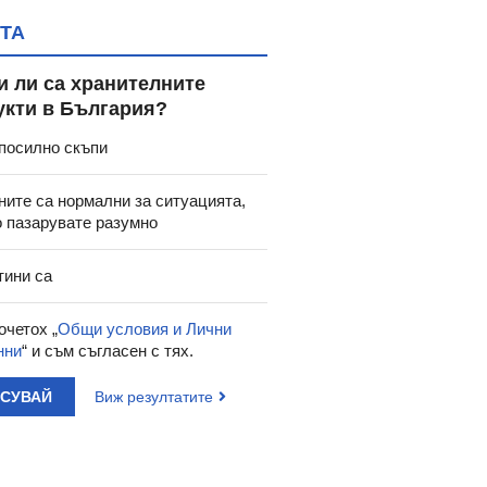
ТА
и ли са хранителните
укти в България?
посилно скъпи
ните са нормални за ситуацията,
о пазарувате разумно
тини са
очетох „
Общи условия и Лични
нни
“ и съм съгласен с тях.
АСУВАЙ
Виж резултатите