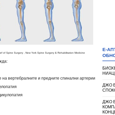
Е-АП
 of Spine Surgery , New York Spine Surgery & Rehabilitation Medicine
ОБН
жда:
БИОХ
НИАЦИ
 на вертебралните и предните спинални артерии
ДЖО 
елопатия
СПОКО
дикулопатия
ДЖО Е
КОМП
КОНЦ