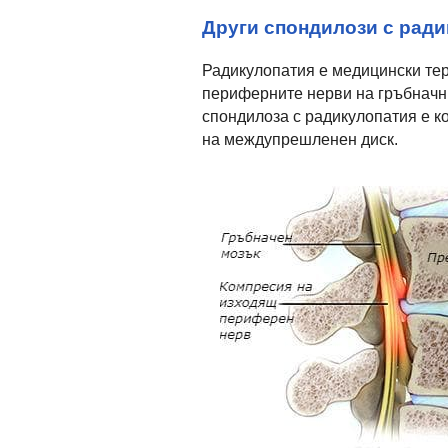
Други спондилози с рад
Радикулопатия е медицински тер
периферните нерви на гръбначн
спондилоза с радикулопатия е 
на междупрешленен диск.