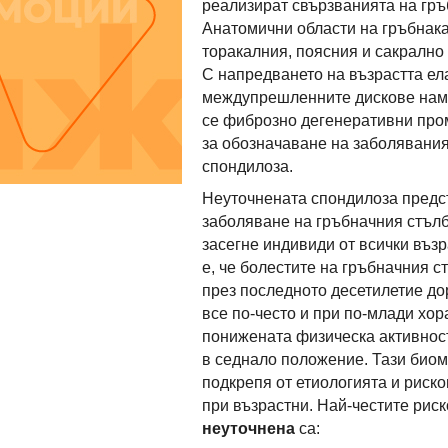
реализират свързванията на гръ
Анатомични области на гръбнака
торакалния, поясния и сакрално
С напредването на възрастта ел
междупрешленните дискове нам
се фиброзно дегенеративни про
за обозначаване на заболявания
спондилоза.
Неуточнената спондилоза предс
заболяване на гръбначния стълб
засегне индивиди от всички въз
е, че болестите на гръбначния с
през последното десетилетие до
все по-често и при по-млади хор
понижената физическа активност
в седнало положение. Тази биом
подкрепя от етиологията и риск
при възрастни. Най-честите рис
неуточнена
са: