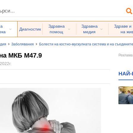
на
Здравна
Здравна
Здраве и
Диагностик
ека
помощ
медия
на жи
едия
Заболявания
Болести на костно-мускулната система и на съединит
на МКБ M47.9
2022г.
НАЙ-