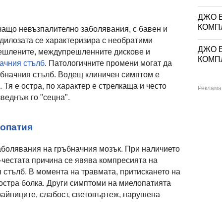
ДЖО Е
КОМП
чащо невъзпалително заболявания, с бавен и
дилозата се характеризира с необратими
ДЖО Е
ешлените, междупрешленните дискове и
КОМП
ачния стълб
. Патологичните промени могат да
ръбначния стълб. Водещ клиничен симптом е
 Тя е остра, по характер е стрелкаща и често
веднъж го "сецна".
лопатия
аболявания на гръбначния мозък. При наличието
-честата причина се явява компресията на
 стълб. В момента на травмата, притискането на
 остра болка. Други симптоми на миелопатията
райниците, слабост, световъртеж, нарушена