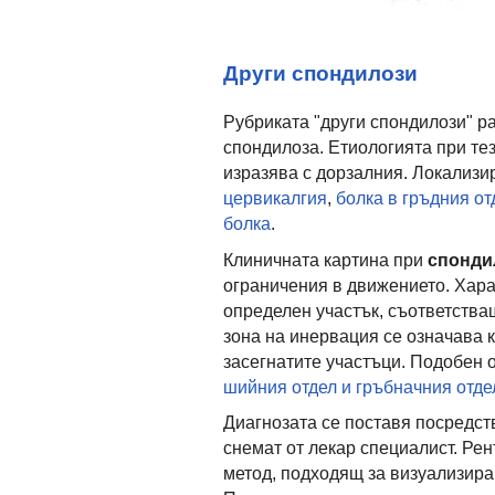
Други спондилози
Рубриката "други спондилози" р
спондилоза. Етиологията при тез
изразява с дорзалния. Локализи
цервикалгия
,
болка в гръдния от
болка
.
Клиничната картина при
спонди
ограничения в движението. Хара
определен участък, съответства
зона на инервация се означава 
засегнатите участъци. Подобен 
шийния отдел и гръбначния отде
Диагнозата се поставя посредст
снемат от лекар специалист. Ре
метод, подходящ за визуализира