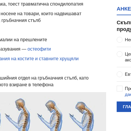
ака, тоест травматична спондилопатия
АНКЕ
 носене на товари, които надвишават
 гръбначния стълб
Скъп
прод
малии на прешлените
Не
разувания —
остеофити
Це
ния на костите и ставните хрущяли
ак
Ев
ийния отдел на гръбначния стълб, като
ото взиране в телефона
Пр
да
ГЛ