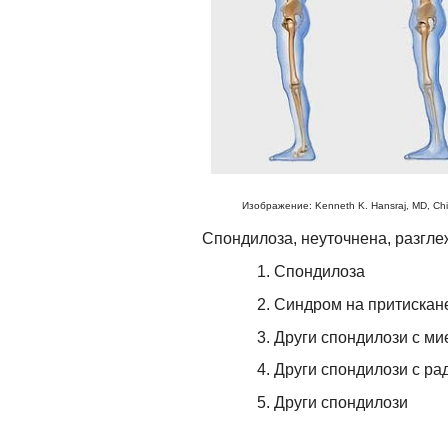
Изображение: Kenneth K. Hansraj, MD, Chief
Спондилоза, неуточнена, разгле
Спондилоза
Синдром на притискане
Други спондилози с ми
Други спондилози с ра
Други спондилози