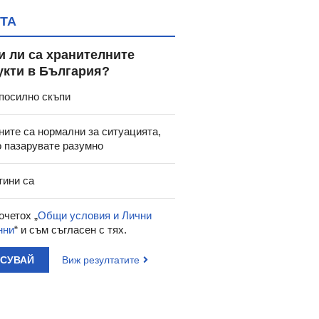
ТА
и ли са хранителните
укти в България?
посилно скъпи
ните са нормални за ситуацията,
о пазарувате разумно
тини са
очетох „
Общи условия и Лични
нни
“ и съм съгласен с тях.
АСУВАЙ
Виж резултатите