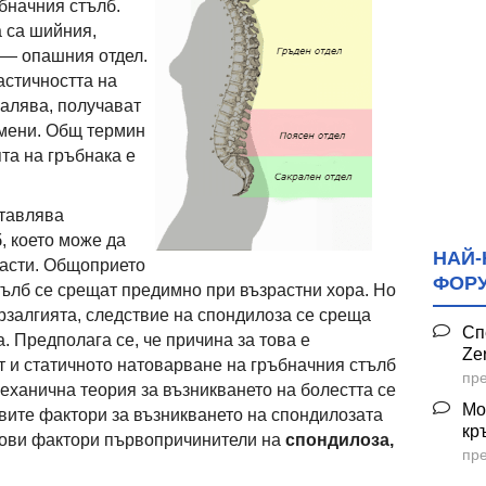
бначния стълб.
 са шийния,
 — опашния отдел.
астичността на
алява, получават
мени. Общ термин
та на гръбнака е
тавлява
, което може да
НАЙ-
расти. Общоприето
ФОР
тълб се срещат предимно при възрастни хора. Но
рзалгията, следствие на спондилоза се среща
Сп
а. Предполага се, че причина за това е
Ze
 и статичното натоварване на гръбначния стълб
пре
еханична теория за възникването на болестта се
Мо
овите фактори за възникването на спондилозата
кр
кови фактори първопричинители на
спондилоза,
пре