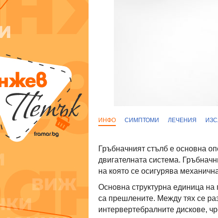
ИНФО
СИМПТОМИ
ЛЕЧЕНИЯ
ИЗС
Гръбначният стълб е основна о
двигателната система. Гръбначн
на която се осигурява механичн
Основна структурна единица на 
са прешлените. Между тях се ра
интервертебралните дискове, чр