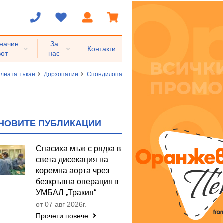
 начин
За
Контакти
вот
нас
елната тъкан
Дорзопатии
Спондилопатии
Спондилоза
Спондилоза,
НОВИТЕ ПУБЛИКАЦИИ
Спасиха мъж с рядка в
света дисекация на
коремна аорта чрез
безкръвна операция в
УМБАЛ „Тракия“
от 07 авг 2026г.
Прочети повече