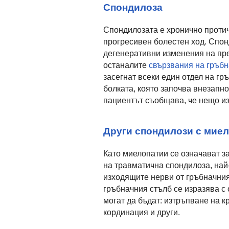
Спондилоза
Спондилозата е хронично проти
прогресивен болестен ход. Спон
дегенеративни изменения на пр
останалите
свързвания на гръбн
засегнат всеки един отдел на г
болката, която започва внезапно.
пациентът съобщава, че нещо из
Други спондилози с мие
Като миелопатии се означават з
на травматична спондилоза, най
изходящите нерви от гръбначния
гръбначния стълб се изразява с
могат да бъдат: изтръпване на к
кординация и други.