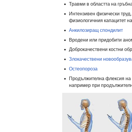
Травми в областта на гръбн
Интензивен физически труд,
физиологичния капацитет на
Анкилозиращ спондилит
Вродени или придобити ано
Доброкачествени костни об
Злокачествени новообразува
Остеопороза
Продължителна флексия на ш
например при продължителн