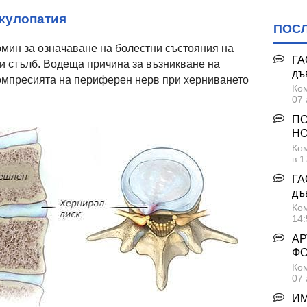
икулопатия
ПОС
мин за означаване на болестни състояния на
ГА
и стълб. Водеща причина за възникване на
дъ
компресията на периферен нерв при херниването
Ком
07 
ПО
НО
Ком
в 1
ГА
дъ
Ком
14:
АР
Ф
Ком
07 
ИМ