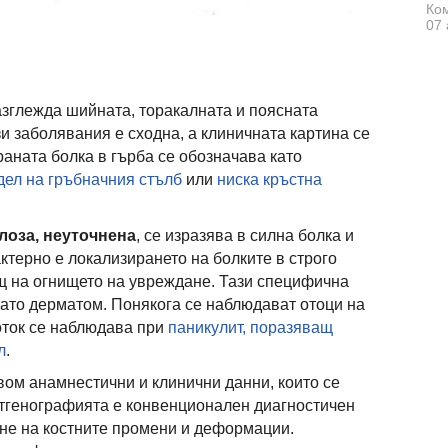
Ком
07 
азглежда шийната, торакалната и поясната
и заболявания е сходна, а клиничната картина се
раната болка в гърба се обозначава като
дел на гръбначния стълб
или
ниска кръстна
лоза, неуточнена
, се изразява в силна болка и
ктерно е локализирането на болките в строго
щ на огнището на увреждане. Тази специфична
като дерматом. Понякога се наблюдават отоци на
оток се наблюдава при
паникулит, поразяващ
л
.
вом анамнестични и клинични данни, които се
нтгенографията е конвенционален диагностичен
не на костните промени и деформации.