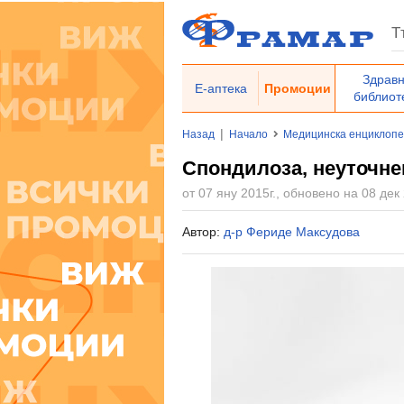
Здрав
Е-аптека
Промоции
библиот
|
Назад
Начало
Медицинска енциклоп
Спондилоза, неуточне
от 07 яну 2015г., обновено на 08 дек 
Автор:
д-р Фериде Максудова