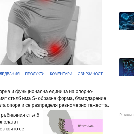
ЛЕДВАНИЯ
ПРОДУКТИ
КОМЕНТАРИ
СВЪРЗАНОСТ
порна и функционална единица на опорно-
ият стълб има S- образна форма, благодарение
ата опора и се разпределя равномерно тежестта.
гръбначния стълб
зполагат
ез които се