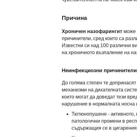
Причина
Хроничен назофарингит
може 
причинители, сред които са раз
Известни си над 100 различни в
на хроничното възпаление на н
Неинфекциозни причинители
До голяма степен те допринасят
механизми на дихателната систе
които могат да доведат тези вр
нарушение в нормалната носна и
Тютюнопушене - активното, 
патологични промени в респ
съдържащия се в цигарения