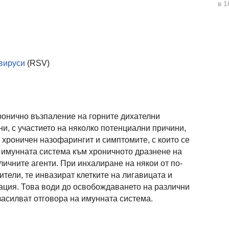
в 1
вируси
(RSV)
ронично възпаление на горните дихателни
и, с участието на няколко потенциални причини,
 хроничен назофарингит и симптомите, с които се
а имунната система към хроничното дразнене на
ичните агенти. При инхалиране на някои от по-
тели, те инвазират клетките на лигавицата и
ация. Това води до освобождаването на различни
засилват отговора на имунната система.