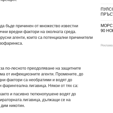
ПУЛС
ПРЪС
МОРСК
да бъде причинен от множество известни
90 H
лични вредни фактори на околната среда.
ирусни агенти, които са потенциални причинители
азофаринкса.
 за по-лесното преодоляване на защитните
ма от инфекциозните агенти. Промените, до
едни фактори са необратими и водят до
 фарингеална лигавица. Някои от тях са:
както и пасивно тютюнопушене водят до
ираторната лигавица, дължащи се на
 дим никотин.