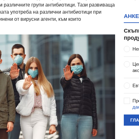
м различните групи антибиотици. Тази развиваща
ката употреба на различни антибиотици при
АНКЕ
нени от вирусни агенти, към които
Скъп
прод
Не
Це
ак
Ев
Пр
да
ГЛ