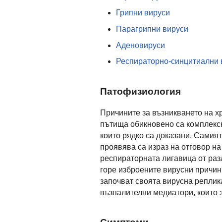
Грипни вируси
Парагрипни вируси
Аденовируси
Респираторно-синцитиални 
Патофизиология
Причините за възникването на х
пътища обикновено са комплексн
които рядко са доказани. Самият
проявява са израз на отговор н
респираторната лигавица от разл
горе изброените вирусни причини
започват своята вирусна реплик
възпалителни медиатори, които 