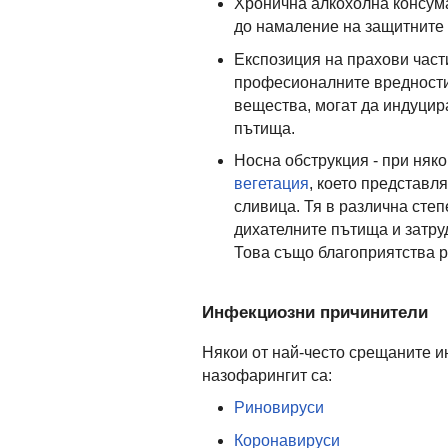
Хронична алкохолна консума
до намаление на защитните 
Експозиция на прахови части
професионалните вредности
вещества, могат да индуцир
пътища.
Носна обструкция - при няк
вегетация
, което представл
сливица. Тя в различна сте
дихателните пътища и затру
Това също благоприятства р
Инфекциозни причинители
Някои от най-често срещаните 
назофарингит са:
Риновируси
Коронавируси