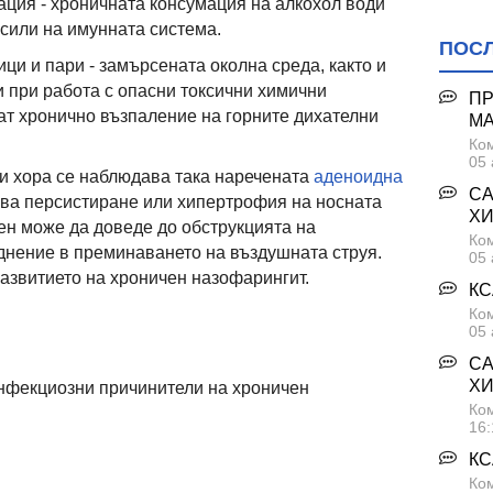
ция - хроничната консумация на алкохол води
сили на имунната система.
ПОС
ци и пари - замърсената околна среда, както и
 при работа с опасни токсични химични
ПР
ат хронично възпаление на горните дихателни
М
Ком
05 
ои хора се наблюдава така наречената
аденоидна
СА
ява персистиране или хипертрофия на носната
ХИ
пен може да доведе до обструкцията на
Ком
днение в преминаването на въздушната струя.
05 
азвитието на хроничен назофарингит.
КС
Ком
05 
СА
ХИ
инфекциозни причинители на хроничен
Ком
16:
КС
Ком