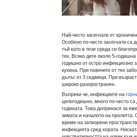
Най-често засегнати от хроничен
Особено по-често засегнати са д
тъй като в тези среда се благо
тях. Всяко дете около 5-годишна
годишно от остро инфекциозно з
кухина. При повечето от тях заб
дълъг от 3 седмици. При възрас
широко разпространен.
Въпреки че, инфекциите на
горн
целогодишно, много по-често са
годината. Това допринася за еж
зимата и началото на пролетта.
време на затворени пространств
инфекцията сред хората. Нискат
чувствителността на човек към 