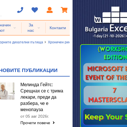
 начин
За
Контакти
вот
нас
 горните дихателни пътища
Хроничен ринит, назофарингит и фарингит
Хр
НОВИТЕ ПУБЛИКАЦИИ
Мелинда Гейтс:
Срещнах се с трима
лекари, преди да
разбера, че е
менопауза
от 05 авг 2026г.
Прочети повече