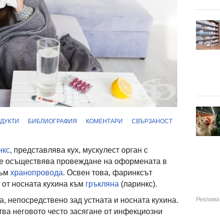
ДУКТИ
БИБЛИОГРАФИЯ
КОМЕНТАРИ
СВЪРЗАНОСТ
нкс
, представлява кух, мускулест орган с
се осъществява провеждане на оформената в
към
хранопровода
. Освен това, фаринксът
 от носната кухина към
гръкляна
(ларинкс).
а, непосредствено зад устната и носната кухина.
ва неговото често засягане от инфекциозни