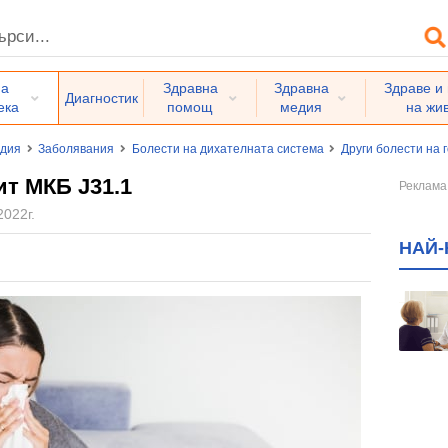
на
Здравна
Здравна
Здраве и
Диагностик
ека
помощ
медия
на жи
едия
Заболявания
Болести на дихателната система
Други болести на
т МКБ J31.1
2022г.
НАЙ-