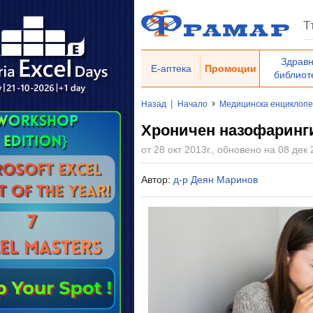
Здрав
Е-аптека
Промоции
библиот
|
Назад
Начало
Медицинска енциклоп
Хроничен назофаринги
от 28 окт 2013г., обновено на 08 дек 
Автор:
д-р Деян Маринов