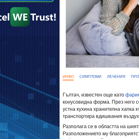
ИНФО
СИМПТОМИ
ЛЕЧЕНИЯ
ПРО
Гълтач, известен още като
фари
конусовидна форма. През него 
устна кухина хранителна хапка 
транспортира вдишвания въздух
Разполага се в областта на шият
Разположението му благоприятст