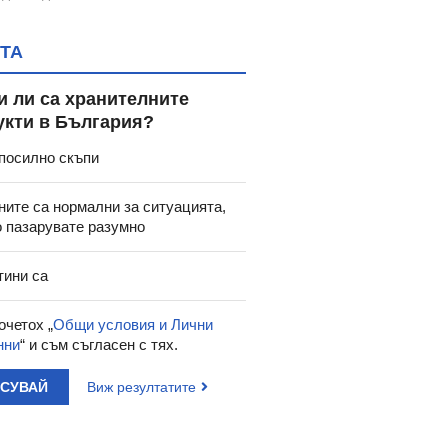
ТА
и ли са хранителните
укти в България?
посилно скъпи
ните са нормални за ситуацията,
о пазарувате разумно
тини са
очетох „
Общи условия и Лични
нни
“ и съм съгласен с тях.
АСУВАЙ
Виж резултатите