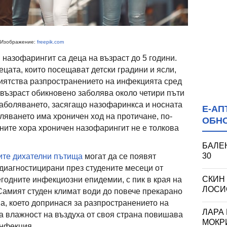
Изображение:
freepik.com
 назофарингит са деца на възраст до 5 години.
ецата, които посещават детски градини и ясли,
приятства разпространението на инфекцията сред
 възраст обикновено заболява около четири пъти
аболяването, засягащо назофаринкса и носната
Е-АП
оляването има хроничен ход на протичане, по-
ОБН
тните хора хроничен назофарингит не е толкова
БАЛЕН
30
ите дихателни пътища
могат да се появят
 диагностицирани през студените месеци от
СКИН
егодните инфекциозни епидемии, с пик в края на
ЛОСИО
 Самият студен климат води до повече прекарано
а, което допринася за разпространението на
ЛАРА
а влажност на въздуха от своя страна повишава
МОКРИ
инфекция.