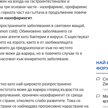
ожен на входа на гастроинтестинален и
на три основни части - назофаринкс, орофаринкс
 горната част на гълтача в продължение повече
ен назофарингит
.
зпространените заболявания в световен мащаб,
mmon cold). Обикновено заболяването се
зни агенти като бактерии и вируси. Съществуват
то на хората, както и от заобикалящата
които да предразполагат към по-честото
е може да варира, но в повечето случаи то е
 насочват към конкретното заболяване.
НАЙ-
ФОР
Сп
Ze
стно като най-широкото разпространено
пре
естотата може да варира според възрастта на
проучвания, хроничен назофарингит се среща
Мо
е страни, отколкото слабо развитите. Това се
кр
е страни се наблюдава прогресивно нарастване на
пре