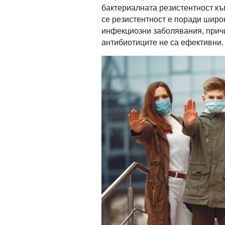
бактериалната резистентност къ
се резистентност е поради широ
инфекциозни заболявания, причи
антибиотиците не са ефективни.