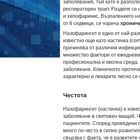
заболявания, тъй като е разпол
респираторен тракт. Разделя се 
и хипофаринкс. Възпалението на
от 6 седмици, се нарича
хронич
Назофарингит е едно от най-ра
известно още като настинка (co
причинява от различни инфекцио
множество фактори от ежедневие
професионална и околна среда, 
заболяване. Клиничното протичан
характерно и лекарите лесно се
Честота
Назофарингит (настинка) е изве
заболяване в световен мащаб. Ч
пациентите. Според проведени 
много по-често в силно развитит
свързва с факта, че в развитит