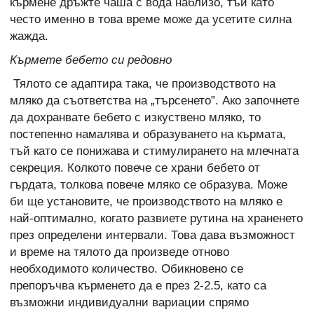
кърмене дръжте чаша с вода наблизо, тъй като
често именно в това време може да усетите силна
жажда.
Кърмете бебето си редовно
Тялото се адаптира така, че производството на
мляко да съответства на „търсенето”. Ако започнете
да дохранвате бебето с изкуствено мляко, то
постепенно намалява и образуването на кърмата,
тъй като се понижава и стимулирането на млечната
секреция. Колкото повече се храни бебето от
гърдата, толкова повече мляко се образува. Може
би ще установите, че производството на мляко е
най-оптимално, когато развиете рутина на храненето
през определени интервали. Това дава възможност
и време на тялото да произведе отново
необходимото количество. Обикновено се
препоръчва кърменето да е през 2-2.5, като са
възможни индивидуални вариации спрямо