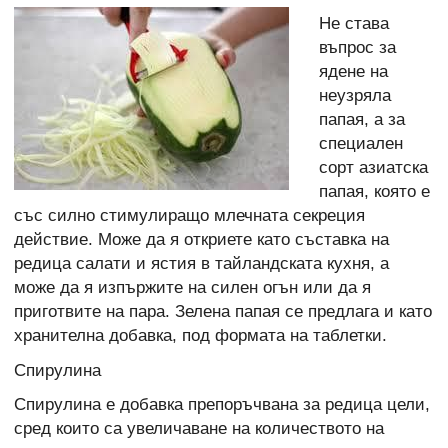
Не става
въпрос за
ядене на
неузряла
папая, а за
специален
сорт азиатска
папая, която е
със силно стимулиращо млечната секреция
действие. Може да я откриете като съставка на
редица салати и ястия в тайландската кухня, а
може да я изпържите на силен огън или да я
приготвите на пара. Зелена папая се предлага и като
хранителна добавка, под формата на таблетки.
Спирулина
Спирулина е добавка препоръчвана за редица цели,
сред които са увеличаване на количеството на