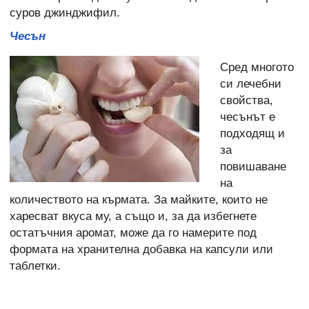
суров джинджифил.
Чесън
Сред многото
си лечебни
свойства,
чесънът е
подходящ и
за
повишаване
на
количеството на кърмата. За майките, които не
харесват вкуса му, а също и, за да избегнете
остатъчния аромат, може да го намерите под
формата на хранителна добавка на капсули или
таблетки.