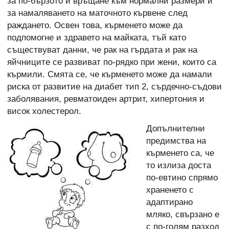
за по-бързото и връщане към нормални размери и
за намаляването на маточното кървене след
раждането. Освен това, кърменето може да
подпомогне и здравето на майката, тъй като
съществуват данни, че рак на гърдата и рак на
яйчниците се развиват по-рядко при жени, които са
кърмили. Смята се, че кърменето може да намали
риска от развитие на диабет тип 2, сърдечно-съдови
заболявания, ревматоиден артрит, хипертония и
висок холестерол.
Допълнителни
предимства на
кърменето са, че
то излиза доста
по-евтино спрямо
храненето с
адаптирано
мляко, свързано е
с по-голям разход