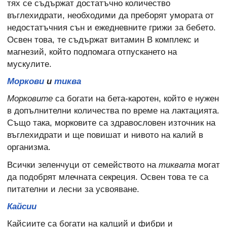
тях се съдържат достатъчно количество
въглехидрати, необходими да преборят умората от
недостатъчния сън и ежедневните грижи за бебето.
Освен това, те съдържат витамин В комплекс и
магнезий, който подпомага отпускането на
мускулите.
Моркови
и
тиква
Морковите
са богати на бета-каротен, който е нужен
в допълнителни количества по време на лактацията.
Също така, морковите са здравословен източник на
въглехидрати и ще повишат и нивото на калий в
организма.
Всички зеленчуци от семейството на
тиквата
могат
да подобрят млечната секреция. Освен това те са
питателни и лесни за усвояване.
Кайсии
Кайсиите са богати на калций и фибри и