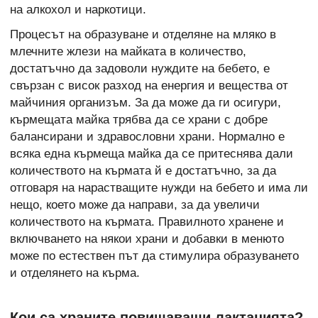
на алкохол и наркотици.
Процесът на образуване и отделяне на мляко в
млечните жлези на майката в количество,
достатъчно да задоволи нуждите на бебето, е
свързан с висок разход на енергия и вещества от
майчиния организъм. За да може да ги осигури,
кърмещата майка трябва да се храни с добре
балансирани и здравословни храни. Нормално е
всяка една кърмеща майка да се притеснява дали
количеството на кърмата й е достатъчно, за да
отговаря на нарастващите нужди на бебето и има ли
нещо, което може да направи, за да увеличи
количеството на кърмата. Правилното хранене и
включването на някои храни и добавки в менюто
може по естествен път да стимулира образуването
и отделянето на кърма.
Кои са храните повишаващи лактацията?