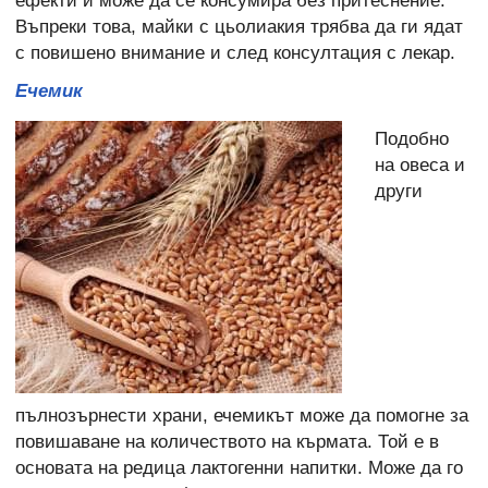
ефекти и може да се консумира без притеснение.
Въпреки това, майки с цьолиакия трябва да ги ядат
с повишено внимание и след консултация с лекар.
Ечемик
Подобно
на овеса и
други
пълнозърнести храни, ечемикът може да помогне за
повишаване на количеството на кърмата. Той е в
основата на редица лактогенни напитки. Може да го