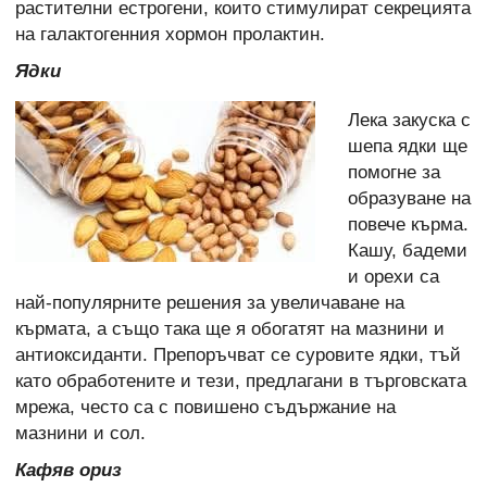
растителни естрогени, които стимулират секрецията
на галактогенния хормон пролактин.
Ядки
Лека закуска с
шепа ядки ще
помогне за
образуване на
повече кърма.
Кашу, бадеми
и орехи са
най-популярните решения за увеличаване на
кърмата, а също така ще я обогатят на мазнини и
антиоксиданти. Препоръчват се суровите ядки, тъй
като обработените и тези, предлагани в търговската
мрежа, често са с повишено съдържание на
мазнини и сол.
Кафяв ориз