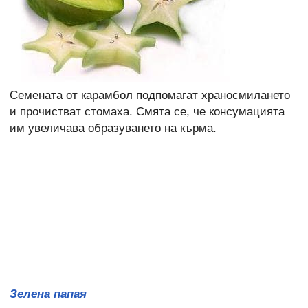
Семената от карамбол подпомагат храносмилането
и прочистват стомаха. Смята се, че консумацията
им увеличава образуването на кърма.
Зелена папая