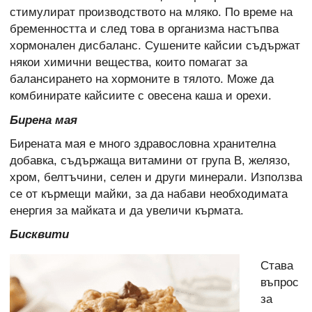
стимулират производството на мляко. По време на
бременността и след това в организма настъпва
хормонален дисбаланс. Сушените кайсии съдържат
някои химични вещества, които помагат за
балансирането на хормоните в тялото. Може да
комбинирате кайсиите с овесена каша и орехи.
Бирена мая
Бирената мая е много здравословна хранителна
добавка, съдържаща витамини от група В, желязо,
хром, белтъчини, селен и други минерали. Използва
се от кърмещи майки, за да набави необходимата
енергия за майката и да увеличи кърмата.
Бисквити
Става
въпрос
за