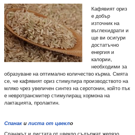
Кафявият ориз
е добър
източник на
въглехидрати и
ще ви осигури
достатъчно
енергия и
калории,
необходими за
образуване на оптимално количество кърма. Смята
се, че кафявият ориз стимулира производството на
мляко чрез увеличен синтез на серотонин, който пък
е невротрансмитер стимулиращ хормона на
лактацията, пролактин.
Спанак
и
листа от цвекл
о
Спанакът и листата от цвекло съдържат желязо,