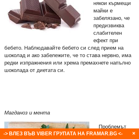
някои кърмещи
майки е
забелязано, че
предизвиква
слабителен
ефект при
бебето. Наблюдавайте бебето си след прием на
шоколад и ако забележите, че то става нервно, има
редки изпражнения или хрема премахнете напълно
шоколада от диетата си.
Магданоз и мента
Проблемът
×
-> ВЛЕЗ ВЪВ VIBER ГРУПАТА НА FRAMAR.BG <-
при тези