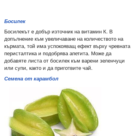
Босилек
Босилекът е добър източник на витамин К. В
допълнение към увеличаване на количеството на
кърмата, той има успокояващ ефект върху чревната
перисталтика и подобрява апетита. Може да
добавяте листа от босилек към варени зеленчуци
или супи, както и да приготвите чай.
Семена от карамбол