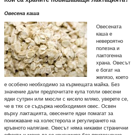
Овесена каша
Овесената
каша е
невероятно
полезна и
лактогенна
храна. Овесът
е богат на
желязо, което
е особено необходимо за кърмещата майка. Без
значение дали предпочитате купа топли овесени
ядки сутрин или мюсли с кисело мляко, уверете се,
че в тях се съдържа необходимия овес. Освен
върху лактацията, овесените ядки помагат за
понижаване на холестерола и регулирането на
кръвното налягане. Овесът няма никакви странични