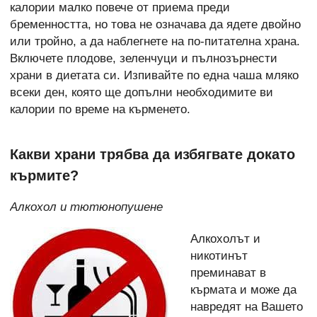
калории малко повече от приема преди
бременността, но това не означава да ядете двойно
или тройно, а да наблегнете на по-питателна храна.
Включете плодове, зеленчуци и пълнозърнести
храни в диетата си. Изпивайте по една чаша мляко
всеки ден, която ще допълни необходимите ви
калории по време на кърменето.
Какви храни трябва да избягвате докато
кърмите?
Алкохол и тютюнопушене
Алкохолът и
никотинът
преминават в
кърмата и може да
навредят на Вашето