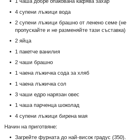
1 чаша добре опакована кафява захар
4 супени лъжици вода
2 супени лъжици брашно от ленено семе (не
пропускайте и не разменяйте тази съставка)
2 яйца
1 пакетче ванилия
2 чаши брашно
1 чаена лъжичка сода за хляб
1 чаена лъжичка сол
3 чаши едро нарязан овес
1 чаша парченца шоколад
4 супени лъжици бирена мая
Начин на приготвяне:
Загрейте фурната до най-висок градус (350).