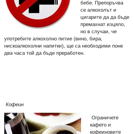
бебе. Препоръчва
се алкохолът и
цигарите да да бъде
премахнат изцяло,
но в случаи, че
употребите алкохолно питие (вино, бира,
нискоалкохолни напитки), ще са необходими поне
два часа той да бъде преработен.
Кофеин
Ограничете
кафето и
кофеиновите