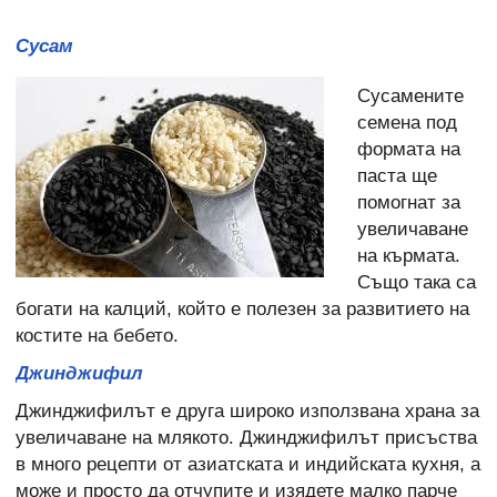
Сусам
Сусамените
семена под
формата на
паста ще
помогнат за
увеличаване
на кърмата.
Също така са
богати на калций, който е полезен за развитието на
костите на бебето.
Джинджифил
Джинджифилът е друга широко използвана храна за
увеличаване на млякото. Джинджифилът присъства
в много рецепти от азиатската и индийската кухня, а
може и просто да отчупите и изядете малко парче