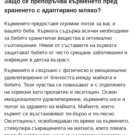
Защо се препоръчва кърменето пред
храненето с адаптирано мляко?
Кърменето предоставя огромни ползи за вас и
вашето бебе. Кърмата съдържа всички необходими
за бебето хранителни вещества в оптимално
съотношение. Някои от съставките на кърмата
защитават бебето от често срещани заболявания и
инфекции в детска възраст.
Кърменето е свързано с физическо и емоционално
удовлетворение от близостта между майката и
бебето. Тези чувства се повишават и с отделянето
на хормони като пролактин и окситоцин. Освен
емоционалното удовлетворение, кърменето носи и
ползи за здравето на майката. Майките, които
кърмят се възстановяват по-бързо и по-лесно.
Окситоцинът, освобождаван по време на кърменето,
стимулира съкращенията на матката, което помага