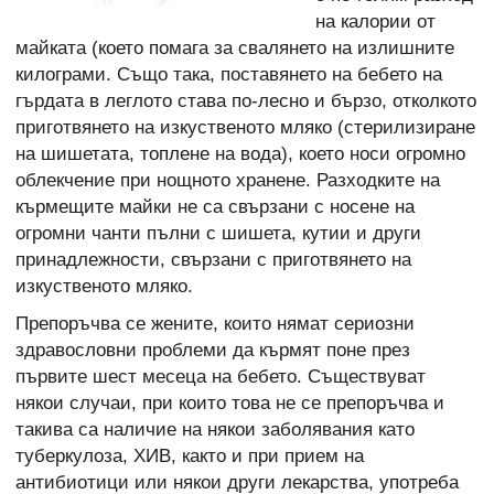
на калории от
майката (което помага за свалянето на излишните
килограми. Също така, поставянето на бебето на
гърдата в леглото става по-лесно и бързо, отколкото
приготвянето на изкуственото мляко (стерилизиране
на шишетата, топлене на вода), което носи огромно
облекчение при нощното хранене. Разходките на
кърмещите майки не са свързани с носене на
огромни чанти пълни с шишета, кутии и други
принадлежности, свързани с приготвянето на
изкуственото мляко.
Препоръчва се жените, които нямат сериозни
здравословни проблеми да кърмят поне през
първите шест месеца на бебето. Съществуват
някои случаи, при които това не се препоръчва и
такива са наличие на някои заболявания като
туберкулоза, ХИВ, както и при прием на
антибиотици или някои други лекарства, употреба