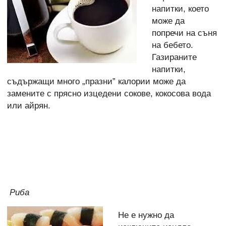
напитки, което
може да
попречи на съня
на бебето.
Газираните
напитки,
съдържащи много „празни” калории може да
замените с прясно изцедени сокове, кокосова вода
или айрян.
Риба
Не е нужно да