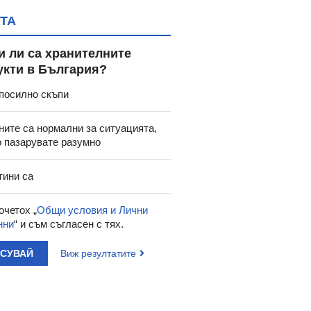
ТА
и ли са хранителните
укти в България?
посилно скъпи
ните са нормални за ситуацията,
о пазарувате разумно
тини са
очетох „
Общи условия и Лични
нни
“ и съм съгласен с тях.
АСУВАЙ
Виж резултатите