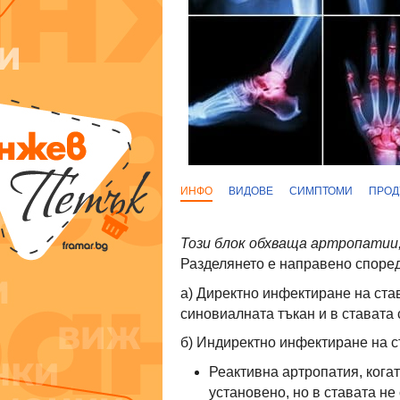
ИНФО
ВИДОВЕ
СИМПТОМИ
ПРОД
Този блок обхваща артропатии
Разделянето е направено според
а) Директно инфектиране на ста
синовиалната тъкан и в ставата 
б) Индиректно инфектиране на ст
Реактивна артропатия, кога
установено, но в ставата н