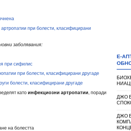
очнена
 артропатии при болести, класифицирани
новни заболявания:
Е-АП
ОБН
я при сифилис
ропатии при болести, класифицирани другаде
БИОХ
руги болести, класифицирани другаде
НИАЦИ
ределят като
инфекциозни артропатии
, поради
ДЖО 
СПОКО
ДЖО Е
КОМП
КОНЦ
ане на болестта