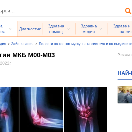
на
Здравна
Здравна
Здраве и
Диагностик
ека
помощ
медия
на жи
едия
Заболявания
Болести на костно-мускулната система и на съединит
тии МКБ M00-M03
2022г.
НАЙ-