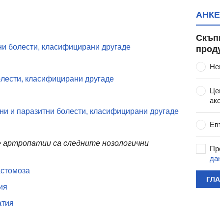
АНКЕ
Скъп
ни болести, класифицирани другаде
прод
Не
олести, класифицирани другаде
Це
ак
ни и паразитни болести, класифицирани другаде
Ев
 артропатии са следните нозологични
Пр
да
астомоза
ГЛ
ия
атия