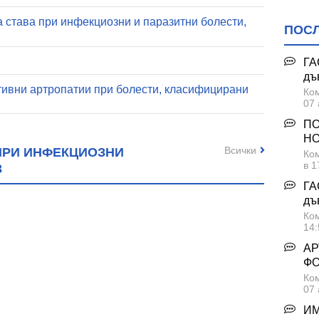
 става при инфекциозни и паразитни болести,
ПОС
ГА
дъ
ивни артропатии при болести, класифицирани
Ком
07 
ПО
НО
Всички
ПРИ ИНФЕКЦИОЗНИ
Ком
в 1
3
ГА
дъ
Ком
14:
АР
Ф
Ком
07 
ИМ