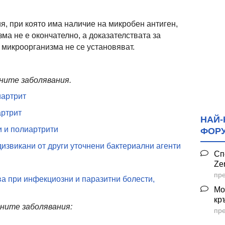
, при която има наличие на микробен антиген,
ма не е окончателно, а доказателствата за
микроорганизма не се установяват.
дните заболявания.
иартрит
артрит
НАЙ-
и и полиартрити
ФОР
дизвикани от други уточнени бактериални агенти
Сп
Ze
пре
а при инфекциозни и паразитни болести,
Мо
кр
ните заболявания:
пре