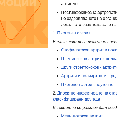
антигени;
Постинфекциозна артропатия
но оздравяването на организ
локалното размножаване на 
1.
Пиогенен артрит
В тази секция са включени сле
Стафилококов артрит и пол
Пневмококов артрит и поли
Други стрептококови артрит
Артрити и полиартрити, пре
Пиогенен артрит, неуточнен
2.
Директно инфектиране на став
класифицирани другаде
В секцията се разглеждат след
Менингококов артрит