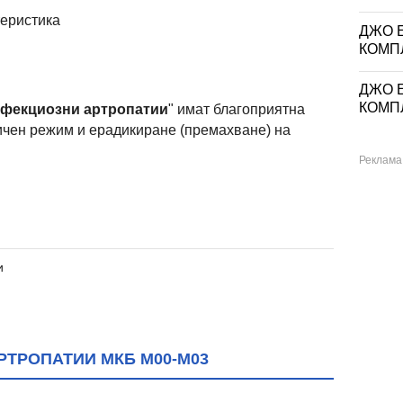
еристика
ДЖО Е
КОМП
ДЖО Е
КОМП
фекциозни артропатии
" имат благоприятна
ичен режим и ерадикиране (премахване) на
и
ТРОПАТИИ МКБ M00-M03