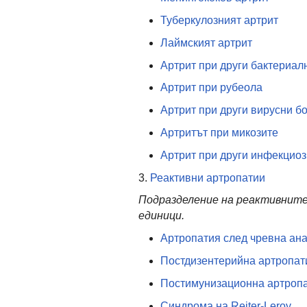
Туберкулозният артрит
Лаймският артрит
Артрит при други бактериал
Артрит при рубеола
Артрит при други вирусни б
Артритът при микозите
Aртрит при други инфекциоз
3.
Реактивни артропатии
Подразделение на реактивните
единици.
Артропатия след чревна ан
Постдизентерийна артропат
Постимунизационна артроп
Синдрома на Reiter-Leroy