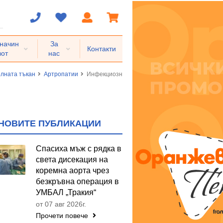
 начин
За
Контакти
вот
нас
елната тъкан
Артропатии
Инфекциозни артропатии
НОВИТЕ ПУБЛИКАЦИИ
Спасиха мъж с рядка в
света дисекация на
коремна аорта чрез
безкръвна операция в
УМБАЛ „Тракия“
от 07 авг 2026г.
Прочети повече