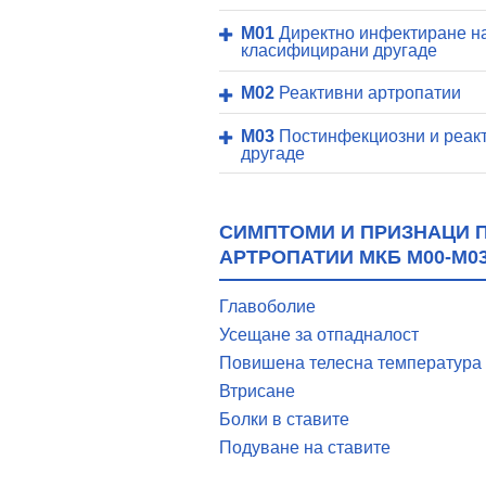
M01
Директно инфектиране на
класифицирани другаде
M02
Реактивни артропатии
M03
Постинфекциозни и реакт
другаде
СИМПТОМИ И ПРИЗНАЦИ 
АРТРОПАТИИ МКБ M00-M0
Главоболие
Усещане за отпадналост
Повишена телесна температура
Втрисане
Болки в ставите
Подуване на ставите