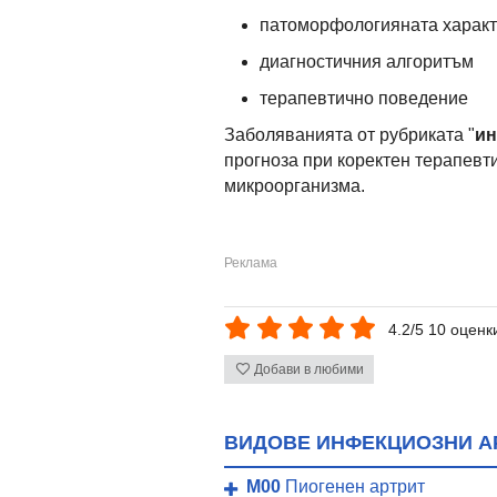
патоморфологияната характ
диагностичния алгоритъм
терапевтично поведение
Заболяванията от рубриката "
ин
прогноза при коректен терапевт
микроорганизма.
4.2/5 10 оценк
Добави в любими
ВИДОВЕ ИНФЕКЦИОЗНИ АР
M00
Пиогенен артрит