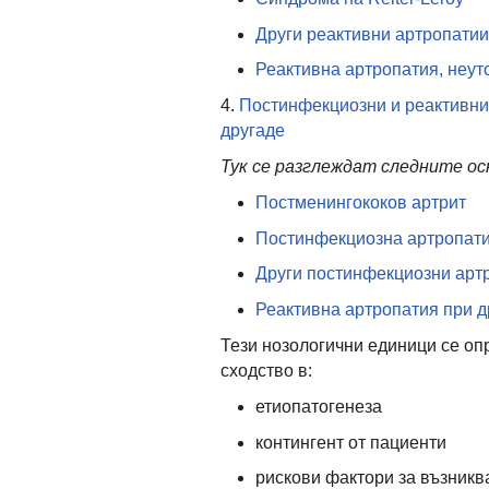
Други реактивни артропатии
Реактивна артропатия, неут
4.
Постинфекциозни и реактивни
другаде
Тук се разглеждат следните ос
Постменингококов артрит
Постинфекциозна артропати
Други постинфекциозни арт
Реактивна артропатия при д
Тези нозологични единици се оп
сходство в:
етиопатогенеза
контингент от пациенти
рискови фактори за възникв