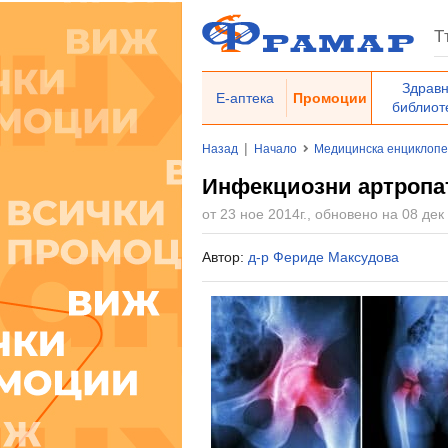
Здрав
Е-аптека
Промоции
библиот
|
Назад
Начало
Медицинска енциклоп
Инфекциозни артропа
от 23 ное 2014г., обновено на 08 дек 
Автор:
д-р Фериде Максудова