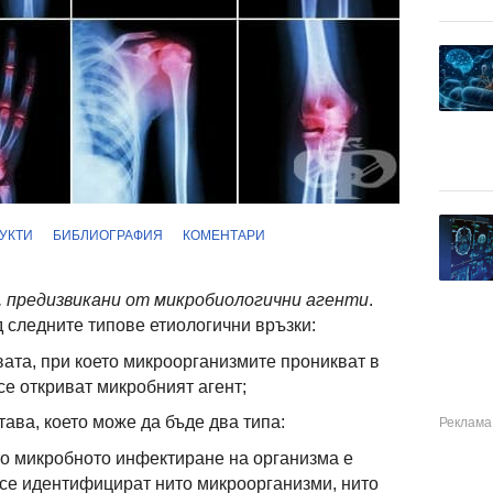
УКТИ
БИБЛИОГРАФИЯ
КОМЕНТАРИ
, предизвикани от микробиологични агенти
.
 следните типове етиологични връзки:
вата, при което микроорганизмите проникват в
се откриват микробният агент;
ава, което може да бъде два типа:
то микробното инфектиране на организма е
е се идентифицират нито микроорганизми, нито