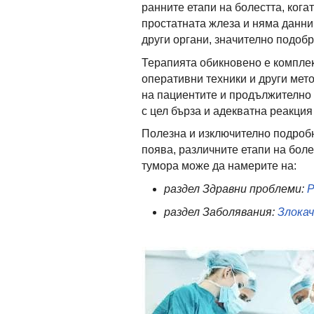
ранните етапи на болестта, кога
простатната жлеза и няма данни
други органи, значително подобр
Терапията обикновено е комплек
оперативни техники и други мет
на пациентите и продължително
с цел бърза и адекватна реакция
Полезна и изключително подроб
поява, различните етапи на боле
тумора може да намерите на:
раздел Здравни проблеми:
Р
раздел Заболявания:
Злока