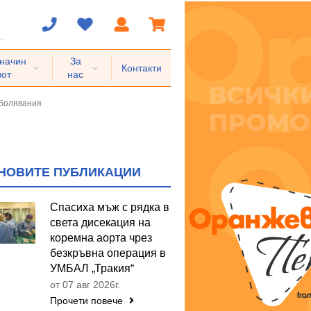
 начин
За
Контакти
вот
нас
аболявания
НОВИТЕ ПУБЛИКАЦИИ
Спасиха мъж с рядка в
света дисекация на
коремна аорта чрез
безкръвна операция в
УМБАЛ „Тракия“
от 07 авг 2026г.
Прочети повече