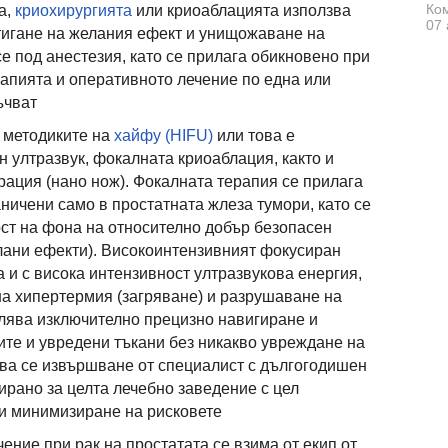
Ком
а,
криохирургията
или криоаблацията използва
07 
тигане на желания ефект и унищожаване на
е под анестезия, като се прилага обикновено при
рапията и оперативното лечение по една или
ъчват
а методиките на
хайфу (HIFU)
или това е
 ултразвук, фокалната криоаблация, както и
ация (нано нож). Фокалната терапия се прилага
ничени само в простатната жлеза тумори, като се
ст на фона на относително добър безопасен
лани ефекти). Високоинтензивният фокусиран
 и с висока интензивност ултразвукова енергия,
лна хипертермия (загряване) и разрушаване на
олява изключително прецизно навигиране и
ите и увредени тъкани без никакво увреждане на
ва се извършване от специалист с дългогодишен
ирано за целта лечебно заведение с цел
и минимизиране на рисковете
ние при рак на простатата се взима от екип от