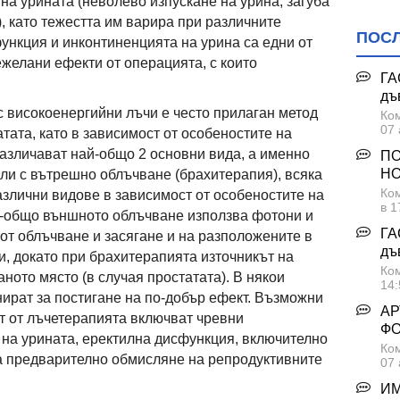
на урината (неволево изпускане на урина, загуба
, като тежестта им варира при различните
ПОС
ункция и инконтиненцията на урина са едни от
желани ефекти от операцията, с които
ГА
дъ
с високоенергийни лъчи е често прилаган метод
Ком
07 
атата, като в зависимост от особеностите на
различават най-общо 2 основни вида, а именно
ПО
НО
ли с вътрешно облъчване (брахитерапия), всяка
Ком
азлични видове в зависимост от особеностите на
в 1
й-общо външното облъчване използва фотони и
ГА
 от облъчване и засягане и на разположените в
дъ
и, докато при брахитерапията източникът на
Ком
ното място (в случая простатата). В някои
14:
нират за постигане на по-добър ефект. Възможни
АР
т от лъчетерапията включват чревни
Ф
на урината, еректилна дисфункция, включително
Ком
га предварително обмисляне на репродуктивните
07 
ИМ