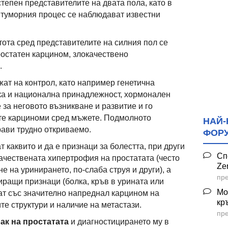
тепен представителите на двата пола, като в
 туморния процес се наблюдават известни
тота сред представителите на силния пол се
ростатен карцином, злокачествено
.
жат на контрол, като например генетична
ка и национална принадлежност, хормонален
 за неговото възникване и развитие и го
ите карциноми сред мъжете. Подмолното
НАЙ-
рави трудно откриваемо.
ФОР
т каквито и да е признаци за болестта, при други
Сп
ачествената хипертрофия на простатата (често
Ze
е на уринирането, по-слаба струя и други), а
пре
ращи признаци (болка, кръв в урината или
Мо
ат със значително напреднал карцином на
кр
ите структури и наличие на метастази.
пре
ак на простатата
и диагностицирането му в