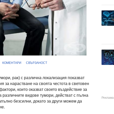
КОМЕНТАРИ
СВЪРЗАНОСТ
мори, рак) с различна локализация показват
я за нарастване на своята честота в световен
актори, които оказват своето въздействие за
а различните видове тумори, действат с пълна
апълно безсилни, докато за други можем да
ие.