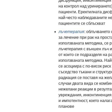
дисфункция, инконтиненция 
на контрол над уринирането)
пациенти. Еректилната дисф
най-често наблюдаваните не
пациентите се сблъскват
лъчетерапия
: облъчването 
за лечение при рак на прост
използваната методика, се 
лъчетерапия с външен лъч и
от които се подразделя на р
използваната методика. На
се асоциира с по-висок риск
съседство тъкани и структур
радиация се поставя на жела
случаи двата вида се комби
нежелани реакции в резулта
увреждания, инконтиненция 
и импотентност, което нала
планове