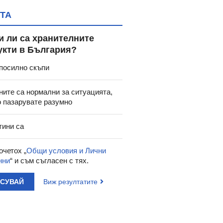
ТА
и ли са хранителните
укти в България?
посилно скъпи
ните са нормални за ситуацията,
о пазарувате разумно
тини са
очетох „
Общи условия и Лични
нни
“ и съм съгласен с тях.
АСУВАЙ
Виж резултатите