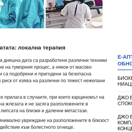
атата: локална терапия
Е-АП
м днешна дата са разработени различни техники
ОБН
не на туморния процес, а някои от масово
и са подобрени и пригодени за безопасна
БИОХ
 риск от изява на различни по тежест нежелани
НИАЦИ
е прилага в случаите, при които карциномът на
ДЖО 
СПОКО
на жлезата и не засяга разположените в
 липсата на близки и далечни метастази.
ДЖО Е
минимално увреждане на разположените в близост
КОМП
 действие към болестното огнище.
КОНЦ