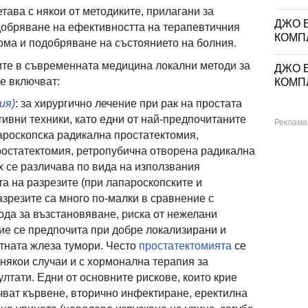
тава с някои от методиките, прилагани за
ДЖО Е
одобряване на ефективността на терапевтичния
КОМП
ома и подобряване на състоянието на болния.
ите в съвременната медицина локални методи за
ДЖО Е
се включват:
КОМП
ия)
: за хирургично лечение при рак на простата
тивни техники, като едни от най-предпочитаните
ароскопска радикална простатектомия,
ростатектомия, ретропубична отворена радикална
х се различава по вида на използвания
а на разрезите (при лапароскопските и
зрезите са много по-малки в сравнение с
ода за възстановяване, риска от нежелани
ие се предпочита при добре локализирани и
тната жлеза тумори. Често
простатектомията
се
 някои случаи и с хормонална терапия за
лтати. Едни от основните рискове, които крие
чват кървене, вторично инфектиране, еректилна