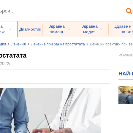
на
Здравна
Здравна
Здраве и
Диагностик
ека
помощ
медия
на жи
едия
Лечения
Лечение при рак на простатата
Лечебни практики при з
остатата
2022г.
НАЙ-