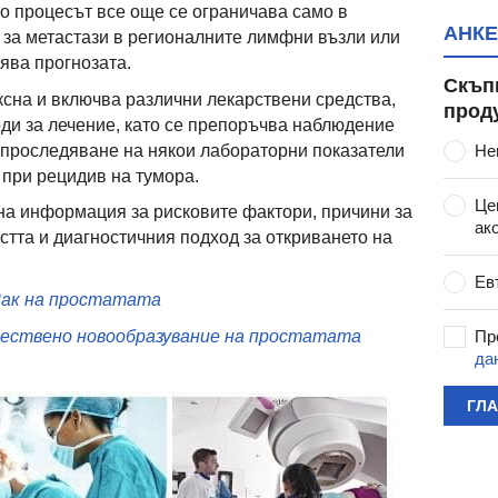
то процесът все още се ограничава само в
АНКЕ
 за метастази в регионалните лимфни възли или
ява прогнозата.
Скъп
сна и включва различни лекарствени средства,
прод
оди за лечение, като се препоръчва наблюдение
 проследяване на някои лабораторни показатели
Не
 при рецидив на тумора.
Це
на информация за рисковите фактори, причини за
ак
стта и диагностичния подход за откриването на
Ев
ак на простатата
Пр
чествено новообразувание на простатата
да
ГЛ