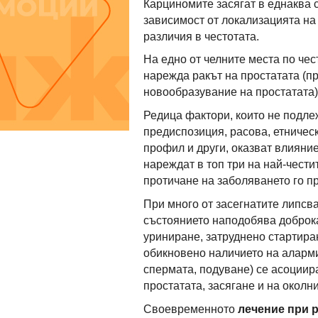
Карциномите засягат в еднаква с
зависимост от локализацията на
различия в честотата.
На едно от челните места по чес
нарежда ракът на простатата (п
новообразувание на простатата)
Редица фактори, които не подле
предиспозиция, расова, етничес
профил и други, оказват влияние
нареждат в топ три на най-чест
протичане на заболяването го п
При много от засегнатите липсва
състоянието наподобява доброк
уриниране, затруднено стартиран
обикновено наличието на аларми
спермата, подуване) се асоциир
простатата, засягане и на околн
Своевременното
лечение при р