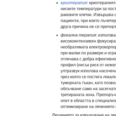
криотерапия
: криотерапият
ниските температури за пос
раковите клетки. Извършва с
пациенти, при които лъчете
друга причина не се препор
фокална терапия
: използв
високоинтензивен фокусиран
необратимата електрокорпор
при малки по размери и огра
отличава с добра ефективно
профил (нисък риск от неже
ултразвук използва насочена
чрез която се постига лока
туморната тъкан, като позв
облъчване само на засегнат
третираната зона. Препоръч
опит в областта в специализ
оптимизиране на лечението 
Решението за извършване на лече