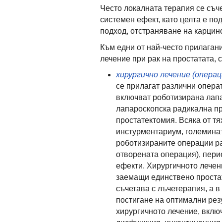
Често локалната терапия се съче
системен ефект, като целта е п
подход, отстраняване на карцин
Към едни от най-често прилаган
лечение при рак на простатата, 
хирургично лечение (операц
се прилагат различни опера
включват роботизирана лап
лапароскопска радикална п
простатектомия. Всяка от тя
инстурментариум, големинат
роботизираните операции ра
отворената операция), пери
ефекти. Хирургичното лечен
заемащи единствено проста
съчетава с лъчетерапия, а в
постигане на оптимални резу
хирургичното лечение, вклю