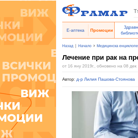
Здрав
Е-аптека
Промоции
библиот
|
Назад
Начало
Медицинска енциклоп
Лечение при рак на пр
от 16 яну 2019г., обновено на 08 дек 
Автор:
д-р Лилия Пашова-Стоянова