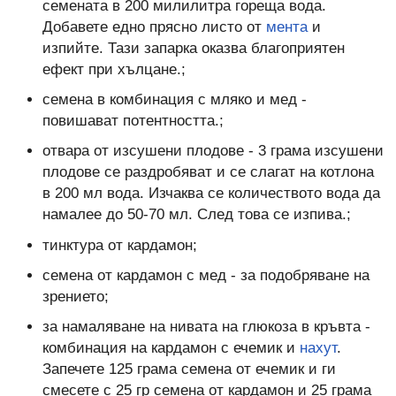
семената в 200 милилитра гореща вода.
Добавете едно прясно листо от
мента
и
изпийте. Тази запарка оказва благоприятен
ефект при хълцане.;
семена в комбинация с мляко и мед -
повишават потентността.;
отвара от изсушени плодове - 3 грама изсушени
плодове се раздробяват и се слагат на котлона
в 200 мл вода. Изчаква се количеството вода да
намалее до 50-70 мл. След това се изпива.;
тинктура от кардамон;
семена от кардамон с мед - за подобряване на
зрението;
за намаляване на нивата на глюкоза в кръвта -
комбинация на кардамон с ечемик и
нахут
.
Запечете 125 грама семена от ечемик и ги
смесете с 25 гр семена от кардамон и 25 грама