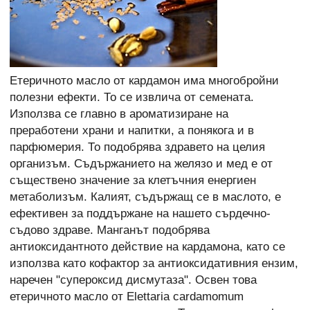
Етеричното масло от кардамон има многобройни
полезни ефекти. То се извлича от семената.
Използва се главно в ароматизиране на
преработени храни и напитки, а понякога и в
парфюмерия. То подобрява здравето на целия
организъм. Съдържанието на желязо и мед е от
съществено значение за клетъчния енергиен
метаболизъм. Калият, съдържащ се в маслото, е
ефективен за поддържане на нашето сърдечно-
съдово здраве. Манганът подобрява
антиоксидантното действие на кардамона, като се
използва като кофактор за антиоксидативния ензим,
наречен "супероксид дисмутаза". Освен това
етеричното масло от Elettaria cardamomum