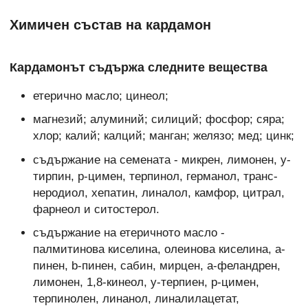
Химичен състав на кардамон
Кардамонът съдържа следните вещества
етерично масло; цинеол;
магнезий; алуминий; силиций; фосфор; сяра;
хлор; калий; калций; манган; желязо; мед; цинк;
съдържание на семената - микрен, лимонен, у-
тирпин, р-цимен, терпинол, германол, транс-
неродиол, хепатин, линалол, камфор, цитрал,
фарнеол и ситостерол.
съдържание на етеричното масло -
палмитинова киселина, олеинова киселина, а-
пинен, b-пинен, сабин, мирцен, а-феландрен,
лимонен, 1,8-кинеол, у-терпиен, р-цимен,
терпинолен, линанол, линалилацетат,