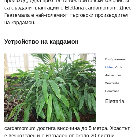
произход, едва през 19-ти век британски колонисти
са създали плантации с Elettaria cardamomum. Днес
Гватемала е най-големият търговски производител
на кардамон.
Устройство на кардамон
Изображение:
Chhe
, Public
domain, via
Wikimedia
Commons
Elettaria
cardamomum достига височина до 5 метра. Храстът
е вечнозелен и е изграден от около 20 листни