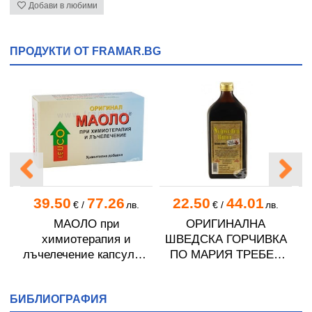
Добави в любими
ПРОДУКТИ ОТ FRAMAR.BG
39.50
77.26
22.50
44.01
€
/
лв.
€
/
лв.
H
МАОЛО при
ОРИГИНАЛНА
химиотерапия и
ШВЕДСКА ГОРЧИВКА
Ш
Н
лъчелечение капсули *
ПО МАРИЯ ТРЕБЕН
30
500 мл
БИБЛИОГРАФИЯ