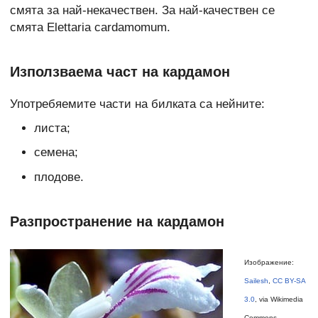
смята за най-некачествен. За най-качествен се
смята Elettaria cardamomum.
Използваема част на кардамон
Употребяемите части на билката са нейните:
листа;
семена;
плодове.
Разпространение на кардамон
Изображение:
Sailesh
,
CC BY-SA
3.0
, via Wikimedia
Commons