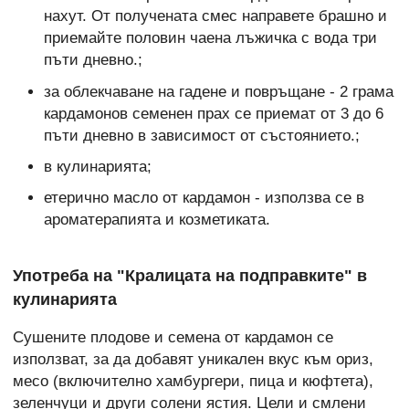
нахут. От получената смес направете брашно и
приемайте половин чаена лъжичка с вода три
пъти дневно.;
за облекчаване на гадене и повръщане - 2 грама
кардамонов семенен прах се приемат от 3 до 6
пъти дневно в зависимост от състоянието.;
в кулинарията;
етерично масло от кардамон - използва се в
ароматерапията и козметиката.
Употреба на "Кралицата на подправките" в
кулинарията
Сушените плодове и семена от кардамон се
използват, за да добавят уникален вкус към ориз,
месо (включително хамбургери, пица и кюфтета),
зеленчуци и други солени ястия. Цели и смлени