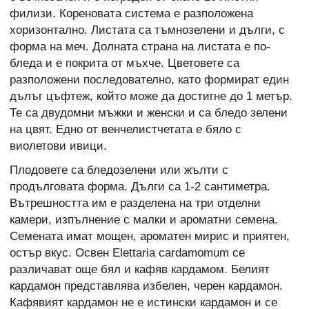
филизи. Кореновата система е разположена
хоризонтално. Листата са тъмнозелени и дълги, с
форма на меч. Долната страна на листата е по-
бледа и е покрита от мъхче. Цветовете са
разположени последователно, като формират един
дълъг цъфтеж, който може да достигне до 1 метър.
Те са двудомни мъжки и женски и са бледо зелени
на цвят. Едно от венчелистчетата е бяло с
виолетови ивици.
Плодовете са бледозелени или жълти с
продълговата форма. Дълги са 1-2 сантиметра.
Вътрешността им е разделена на три отделни
камери, изпълнение с малки и ароматни семена.
Семената имат мощен, ароматен мирис и приятен,
остър вкус. Освен Elettaria cardamomum се
различават още бял и кафяв кардамом. Белият
кардамон представлява избелен, черен кардамон.
Кафявият кардамон не е истински кардамон и се