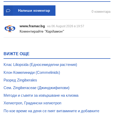
Напиши коментар
0 коментара
www.framar.bg
на 06 August 2026 в 19:57
Коментирайте
"Кардамон"
ВИЖТЕ ОЩЕ
Клас Liliopsida (Едносемеделни растения)
Клон Комелиниди (Commelinids)
Разред Zingiberales
Сем. Zingiberaceae (Джинджифилови)
Методи и съвети за извършване на клизма
Хелиотроп, Градински хелиотроп
По кое време на деня се пият витамините и добавките