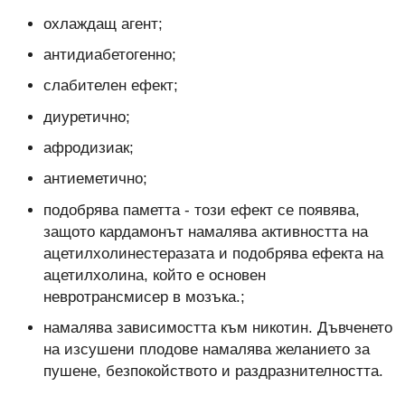
охлаждащ агент;
антидиабетогенно;
слабителен ефект;
диуретично;
афродизиак;
антиеметично;
подобрява паметта - този ефект се появява,
защото кардамонът намалява активността на
ацетилхолинестеразата и подобрява ефекта на
ацетилхолина, който е основен
невротрансмисер в мозъка.;
намалява зависимостта към никотин. Дъвченето
на изсушени плодове намалява желанието за
пушене, безпокойството и раздразнителността.