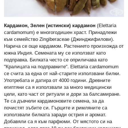
Кардамон, Зелен (истински) кардамон
(Elettaria
cardamomum) е многогодишен храст. Принадлежи
към семейство Zingiberaceae (Джинджифилови).
Нарича се още кардамом. Растението произхожда от
южна Индия. Семената му се използват като
подправка. Билката често се оприличава като
"Кралицата на подправките". Elettaria cardamomum
се счита за една от най-старите използвани билки.
Употребата и датира от 4000 години. Древните
египтяни са я използвали за много медицински
цели, като част от ритуали и дори за балсамиране.
Те са дъвчели кардамоновите семена, за да
почистят зъбите си. Гърците и римляните са
използвали билката заради острия и аромат.
Добавяли са я към парфюми. От мястото си на