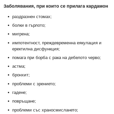
Заболявания, при които се прилага кардамон
раздразнен стомах;
болки в гърлото;
мигрена;
импотентност, преждевременна еякулация и
еректилна дисфункция;
помага при борба с рака на дебелото черво;
астма;
бронхит;
проблеми с зрението;
гадене;
повръщане;
проблеми със храносмислането;