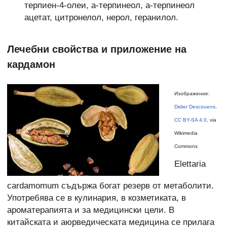
терпиен-4-олеи, а-терпинеол, а-терпинеол
ацетат, цитронелол, нерол, геранилол.
Лечебни свойства и приложение на
кардамон
Изображение:
Didier Descouens
,
CC BY-SA 4.0
, via
Wikimedia
Commons
Elettaria
cardamomum съдържа богат резерв от метаболити.
Употребява се в кулинария, в козметиката, в
ароматерапията и за медицински цели. В
китайската и аюрведическата медицина се прилага