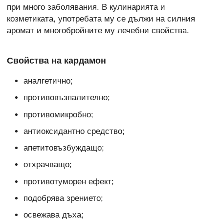
при много заболявания. В кулинарията и
козметиката, употребата му се дължи на силния
аромат и многобройните му лечебни свойства.
Свойства на кардамон
аналгетично;
противовъзпалително;
противомикробно;
антиоксидантно средство;
апетитовъзбуждащо;
отхрачващо;
противотуморен ефект;
подобрява зрението;
освежава дъха;