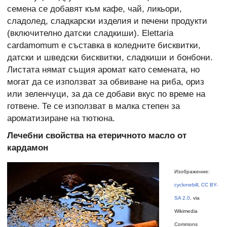
семена се добавят към кафе, чай, ликьори,
сладолед, сладкарски изделия и печени продукти
(включително датски сладкиши). Elettaria
cardamomum е съставка в коледните бисквитки,
датски и шведски бисквитки, сладкиши и бонбони.
Листата нямат същия аромат като семената, но
могат да се използват за обвиване на риба, ориз
или зеленчуци, за да се добави вкус по време на
готвене. Те се използват в малка степен за
ароматизиране на тютюна.
Лечебни свойства на етеричното масло от
кардамон
Изображение:
cyclonebill
,
CC BY-
SA 2.0
, via
Wikimedia
Commons