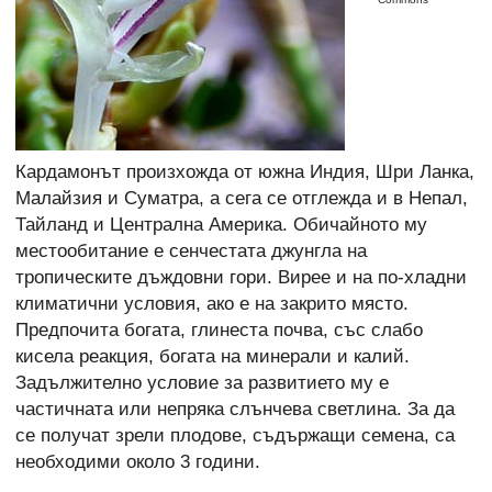
Кардамонът произхожда от южна Индия, Шри Ланка,
Малайзия и Суматра, а сега се отглежда и в Непал,
Тайланд и Централна Америка. Обичайното му
местообитание е сенчестата джунгла на
тропическите дъждовни гори. Вирее и на по-хладни
климатични условия, ако е на закрито място.
Предпочита богата, глинеста почва, със слабо
кисела реакция, богата на минерали и калий.
Задължително условие за развитието му е
частичната или непряка слънчева светлина. За да
се получат зрели плодове, съдържащи семена, са
необходими около 3 години.