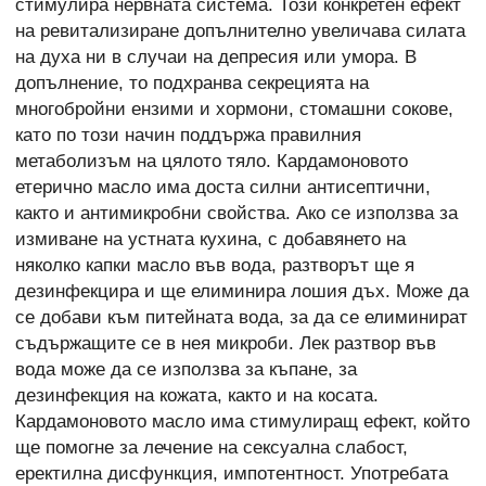
стимулира нервната система. Този конкретен ефект
на ревитализиране допълнително увеличава силата
на духа ни в случаи на депресия или умора. В
допълнение, то подхранва секрецията на
многобройни ензими и хормони, стомашни сокове,
като по този начин поддържа правилния
метаболизъм на цялото тяло. Кардамоновото
етерично масло има доста силни антисептични,
както и антимикробни свойства. Ако се използва за
измиване на устната кухина, с добавянето на
няколко капки масло във вода, разтворът ще я
дезинфекцира и ще елиминира лошия дъх. Може да
се добави към питейната вода, за да се елиминират
съдържащите се в нея микроби. Лек разтвор във
вода може да се използва за къпане, за
дезинфекция на кожата, както и на косата.
Кардамоновото масло има стимулиращ ефект, който
ще помогне за лечение на сексуална слабост,
еректилна дисфункция, импотентност. Употребата