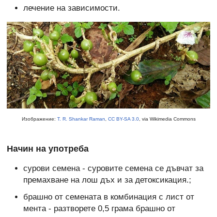
лечение на зависимости.
Изображение:
T. R. Shankar Raman
,
CC BY-SA 3.0
, via Wikimedia Commons
Начин на употреба
сурови семена - суровите семена се дъвчат за
премахване на лош дъх и за детоксикация.;
брашно от семената в комбинация с лист от
мента - разтворете 0,5 грама брашно от