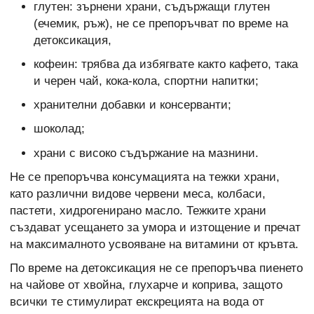
глутен: зърнени храни, съдържащи глутен
(ечемик, ръж), не се препоръчват по време на
детоксикация,
кофеин: трябва да избягвате както кафето, така
и черен чай, кока-кола, спортни напитки;
хранителни добавки и консерванти;
шоколад;
храни с високо съдържание на мазнини.
Не се препоръчва консумацията на тежки храни,
като различни видове червени меса, колбаси,
пастети, хидрогенирано масло. Тежките храни
създават усещането за умора и изтощение и пречат
на максималното усвояване на витамини от кръвта.
По време на детоксикация не се препоръчва пиенето
на чайове от хвойна, глухарче и коприва, защото
всички те стимулират екскрецията на вода от