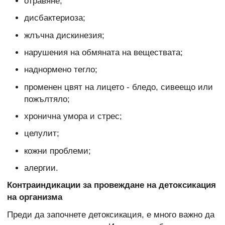
отравяне;
дисбактериоза;
жлъчна дискинезия;
нарушения на обмяната на веществата;
наднормено тегло;
променен цвят на лицето - бледо, сивеещо или
пожълтяло;
хронична умора и стрес;
целулит;
кожни проблеми;
алергии.
Контраиндикации за провеждане на детоксикация
на организма
Преди да започнете детоксикация, е много важно да