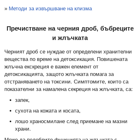
»
Методи за извършване на клизма
Пречистване на черния дроб, бъбреците
и жлъчката
Черният дроб се нуждае от определени хранителни
вещества по време на детоксикация. Повишената
жлъчна екскреция е важен елемент от
детоксикацията, защото жлъчката помага за
отстраняването на токсини. Симптомите, които са
показателни за намалена секреция на жлъчката, са:
запек,
сухота на кожата и косата,
лошо храносмилане след приемане на мазни
храни.
Може да подобрите функцията на жлъчката с