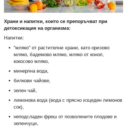
Храни и напитки, които се препоръчват при
детоксикация на организма:
Напитки:
"мляко" от растителни храни, като оризово
мляко, бадемово мляко, мляко от коноп,
кокосово мляко,
минерлна вода,
билкови чайове,
зелен чай,
лимонова вода (вода с прясно изцеден лимонов
сок),
неподсладен фреш от позволените плодове и
зеленчуци,