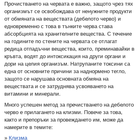
Прочистването на червата е важно, защото чрез тях
организмът се освобождава от ненужните продукти
от обмяната на веществата (дебелото черво) и
едновременно с това в тънките черва става
абсорбцията на хранителните вещества. С течение
на годините по стените на червата се отлагат
редица отпадъчни вещества, които, преминавайки в
кръвта, водят до интоксикация на други органи и
дори на целия организъм. Натрупаните токсини са
една от основните причини за наднормено тегло,
защото се нарушава основната обмяна на
веществата и се затруднява усвояването на
витамини и минерали.
Много успешен метод за пречистването на дебелото
черво е прилагането на клизми. Повече за това,
както и препоръки за провеждането им, може да
намерите в темите:
»
Клизма