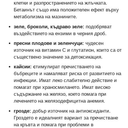
клетки и разпространението на жлъчката.
Бетаинът също има положителен ефект върху
метаболизма на мазнините.
зеле, броколи, къдраво зеле:
подобряват
въздействието на ензими в черния дроб.
пресни плодове и зеленчуци:
чудесен
източник на витамин С и глутатион, които са от
съществено значение за детоксикация.
кайсии: с
тимулират пречистването на
бъбреците и намаляват риска от развитието на
инфекции. Имат леко слабително действие и
помагат при храносмилането. Имат високо
съдържание на желязо, което помага при
лечението на желязодефицитна анемия.
грозде:
добър източник на антиоксиданти.
Гроздето е идеалният вариант за пречистване
на кръвта и помага при проблеми в