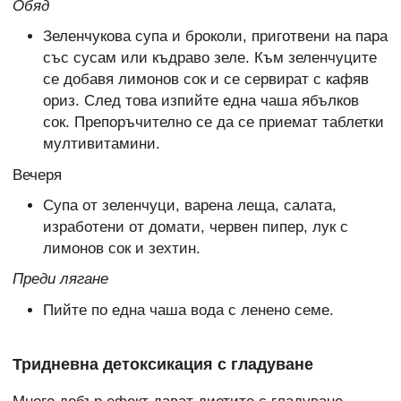
Обяд
Зеленчукова супа и броколи, приготвени на пара
със сусам или къдраво зеле. Към зеленчуците
се добавя лимонов сок и се сервират с кафяв
ориз. След това изпийте една чаша ябълков
сок. Препоръчително се да се приемат таблетки
мултивитамини.
Вечеря
Супа от зеленчуци, варена леща, салата,
изработени от домати, червен пипер, лук с
лимонов сок и зехтин.
Преди лягане
Пийте по една чаша вода с ленено семе.
Тридневна детоксикация с гладуване