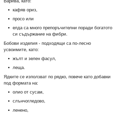
Варива, като:
кафяв ориз,
просо или
елда са много препоръчителни поради богатото
си съдържание на фибри.
Бобови изделия - подходящи са по-лесно
усвоимите, като:
жълт и зелен фасул,
леща.
Ядките се използват по рядко, повече като добавки
под формата на:
олио от сусам,
слънчогледово,
ленено,