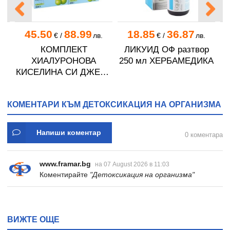
45.50
88.99
18.85
36.87
€
/
лв.
€
/
лв.
50
КОМПЛЕКТ
ЛИКУИД ОФ разтвор
Л
Б
ХИАЛУРОНОВА
250 мл ХЕРБАМЕДИКА
КИСЕЛИНА СИ ДЖЕЛИ
желирани стика 2 кутии
* 31
КОМЕНТАРИ КЪМ ДЕТОКСИКАЦИЯ НА ОРГАНИЗМА
Напиши коментар
0 коментара
www.framar.bg
на 07 August 2026 в 11:03
Коментирайте
"Детоксикация на организма"
ВИЖТЕ ОЩЕ