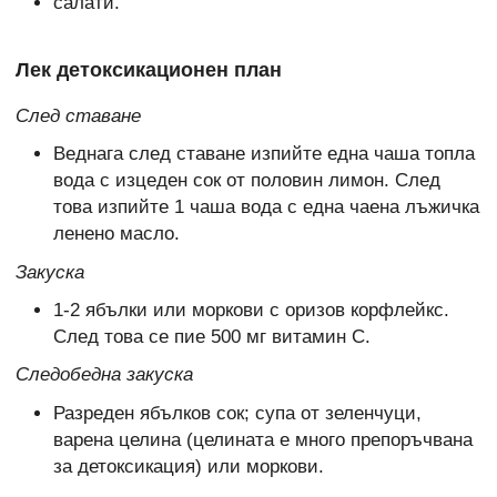
салати.
Лек детоксикационен план
След ставане
Веднага след ставане изпийте една чаша топла
вода с изцеден сок от половин лимон. След
това изпийте 1 чаша вода с една чаена лъжичка
ленено масло.
Закуска
1-2 ябълки или моркови с оризов корфлейкс.
След това се пие 500 мг витамин С.
Следобедна закуска
Разреден ябълков сок; супа от зеленчуци,
варена целина (целината е много препоръчвана
за детоксикация) или моркови.