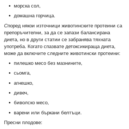
морска сол,
домашна горчица.
С
поред някои източници животинските протеини са
препоръчителни, за да се запази балансирана
диета, но в други статии се забранява тяхната
употреба. Когато спазвате детоксикираща диета,
може да включите следните животински протеини:
пилешко месо без мазнините,
сьомга,
агнешко,
дивеч,
биволско месо,
варени или бъркани белтъци.
Пресни плодове: