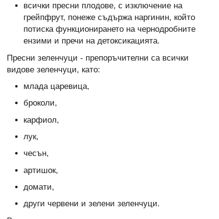
всички пресни плодове, с изключение на
грейпфрут, понеже съдържа наргинин, който
потиска функционирането на чернодробните
ензими и пречи на детоксикацията.
Пресни зеленчуци - препоръчителни са всички
видове зеленчуци, като:
млада царевица,
броколи,
карфиол,
лук,
чесън,
артишок,
домати,
други червени и зелени зеленчуци.