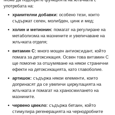
употребата на:
хранителни добавки:
особено тези, които
съдържат селен, молибден, цинк и мед;
холин и метионин:
помагат на регулиране на
метаболизма на мазнините и увеличаване на
жлъчката отделя;
витамин С:
много мощен антиоксидант, който
помага за детоксикация. Освен това витамин С
ще помогне за отшумяване на някои странични
ефекти на детоксикацията, като главоболие.
артишок:
съдържа някои елементи, които
допринасят да се увеличи циркулацията на
жлъчката и помагат на храносмилането на
мазнините.
червено цвекло:
съдържа бетаин, който
стимулира регенерацията на чернодробните