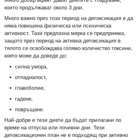
Много добър ефект дават диетите с гладуване,
които продължават около 3 дни.
Много важно през този период на детоксикация е да
няма повишена физическа или психическа
активност. Тази предпазна мярка се предприема,
защото през период на активна детоксикация в
тялото се освобождава голямо количество токсини,
което може да доведе до:
силна умора,
отпадналост,
главоболие,
гадене,
повръщане.
Най-добре е тези диети да бъдат прилагани по
време на отпуска или почивни дни. Тези
детоксикационен план не е подходящ при активно