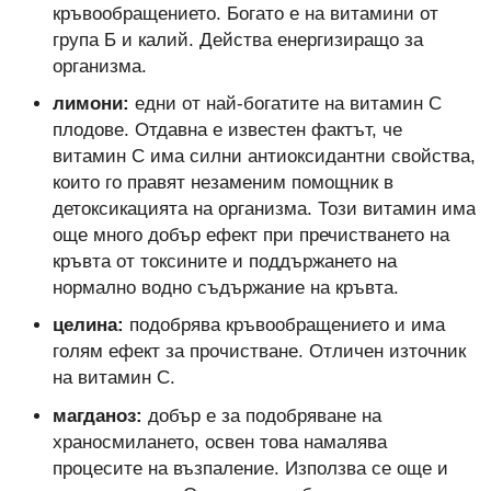
кръвообращението. Богато е на витамини от
група Б и калий. Действа енергизиращо за
организма.
лимони:
едни от най-богатите на витамин С
плодове. Отдавна е известен фактът, че
витамин С има силни антиоксидантни свойства,
които го правят незаменим помощник в
детоксикацията на организма. Този витамин има
още много добър ефект при пречистването на
кръвта от токсините и поддържането на
нормално водно съдържание на кръвта.
целина:
подобрява кръвообращението и има
голям ефект за прочистване. Отличен източник
на витамин С.
магданоз:
добър е за подобряване на
храносмилането, освен това намалява
процесите на възпаление. Използва се още и