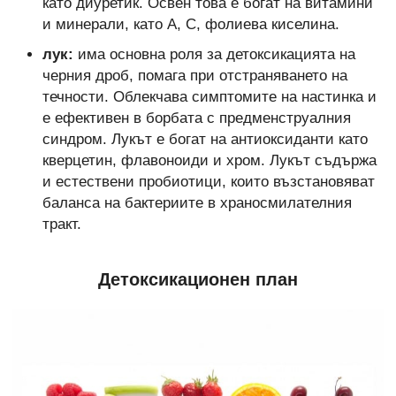
като диуретик. Освен това е богат на витамини
и минерали, като А, С, фолиева киселина.
лук:
има основна роля за детоксикацията на
черния дроб, помага при отстраняването на
течности. Облекчава симптомите на настинка и
е ефективен в борбата с предменструалния
синдром. Лукът е богат на антиоксиданти като
кверцетин, флавоноиди и хром. Лукът съдържа
и естествени пробиотици, които възстановяват
баланса на бактериите в храносмилателния
тракт.
Детоксикационен план