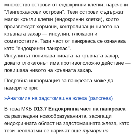
множество острови от ендокринни клетки, наречени
"Лангерхансови острови". Тези острови съдържат
малки кръгли клетки (ендокринни клетки), които
произвеждат хормони, контролиращи нивото на
кръвната захар — инсулин, глюкагон и
соматостатин. Тази част от панкреаса се означава
като "ендокринен панкреас".
Инсулинът понижава нивата на кръвната захар,
докато глюкагонът има противоположно действие —
повишава нивото на кръвната захар.
Подробна информация за панкреаса може да
намерите при:
»Анатомия на задстомашна жлеза (pancreas)
В това МКБ
D13.7 Ендокринна част на панкреаса
са разгледани новообразуванията, засягащи
ендокринната област на задстомашната жлеза, като
тези неоплазми се наричат още
тумори на