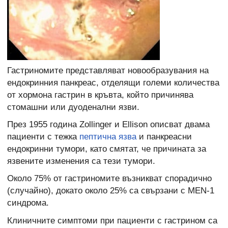
Гастриномите представляват новообразувания на
ендокринния панкреас, отделящи големи количества
от хормона гастрин в кръвта, който причинява
стомашни или дуоденални язви.
През 1955 година Zollinger и Ellison описват двама
пациенти с тежка
пептична язва
и панкреасни
ендокринни тумори, като смятат, че причината за
язвените изменения са тези тумори.
Около 75% от гастриномите възникват спорадично
(случайно), докато около 25% са свързани с MEN-1
синдрома.
Клиничните симптоми при пациенти с гастрином са