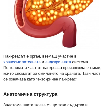
Панкреасът е орган, вземащ участие в
храносмилателната
и
ендокринната
система.
По-голямата част от панкреаса произвежда ензими,
които спомагат за смилането на храната. Тази част
се означава като "екзокринен панкреас".
Анатомична структура
Задстомашната жлеза също така съдържа и