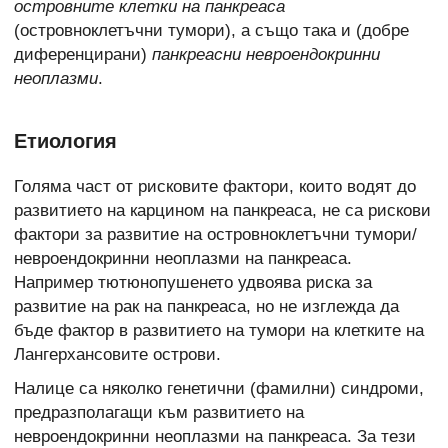
островните клетки на панкреаса
(островноклетъчни тумори), а също така и (добре
диференцирани)
панкреасни невроендокринни
неоплазми
.
Етиология
Голяма част от рисковите фактори, които водят до
развитието на карцином на панкреаса, не са рискови
фактори за развитие на островноклетъчни тумори/
невроендокринни неоплазми на панкреаса.
Например тютюнопушенето удвоява риска за
развитие на рак на панкреаса, но не изглежда да
бъде фактор в развитието на тумори на клетките на
Лангерхансовите острови.
Налице са няколко генетични (фамилни) синдроми,
предразполагащи към развитието на
невроендокринни неоплазми на панкреаса. За тези