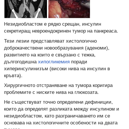
Незидиобластом е рядко срещан, инсулин
секретиращ невроендокринен тумор на панкреаса.
Тези лезии представляват хистологично
доброкачествени новообразувания (аденоми),
развитието на които е свързано с тежка,
дългогодишна
хипогликемия
поради
хиперинсулинизъм (високи нива на инсулин в
кръвта).
Хирургичното отстраняване на тумора коригира
проблемите с ниските нива на глюкозата.
Не съществуват точно определени дефиниции,
които да определят разликата между инсулином и
незидиобластом, като разграничаването им се
основава на хистологичните особености на двата