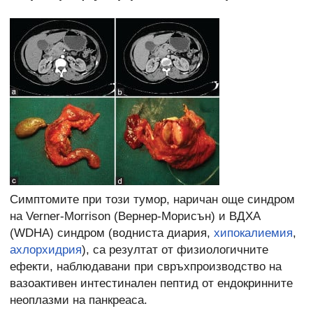
Симптомите при този тумор, наричан още синдром
на Verner-Morrison (Вернер-Морисън) и ВДХА
(WDHA) синдром (водниста диария,
хипокалиемия
,
ахлорхидрия
), са резултат от физиологичните
ефекти, наблюдавани при свръхпроизводство на
вазоактивен интестинален пептид от ендокринните
неоплазми на панкреаса.