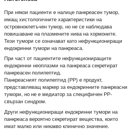
При някои пациенти е налице панкреасен тумор,
имащ хистологичните характеристики на
островноклетъчен тумор, но не се наблюдава
повишаване на плазмените нива на хормоните.
Тези тумори се означават като нефункциониращи
ендокринни тумори на панкреаса.
При част от пациентите нефункциониращите
ендокринни неоплазми на панкреаса секретират
панкреасен полипептид.
Панкреасният полипептид (PP) е продукт,
представляващ маркер за ендокринните панкреасни
тумори, но не е медиатор за специфичен РР-
свързан синдром.
Други нефункциониращи ендокринни тумори на
панкреаса вероятно секретират вещества, които
имат малко или никакво клинично значение.