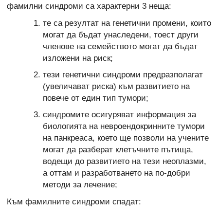
фамилни синдроми са характерни 3 неща:
те са резултат на генетични промени, които
могат да бъдат унаследени, тоест други
членове на семейството могат да бъдат
изложени на риск;
тези генетични синдроми предразполагат
(увеличават риска) към развитието на
повече от един тип тумори;
синдромите осигуряват информация за
биологията на невроендокринните тумори
на панкреаса, което ще позволи на учените
могат да разберат клетъчните пътища,
водещи до развитието на тези неоплазми,
а оттам и разработването на по-добри
методи за лечение;
Към фамилните синдроми спадат: