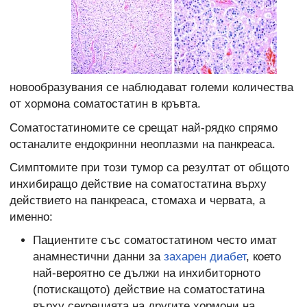
новообразувания се наблюдават големи количества
от хормона соматостатин в кръвта.
Соматостатиномите се срещат най-рядко спрямо
останалите ендокринни неоплазми на панкреаса.
Симптомите при този тумор са резултат от общото
инхибиращо действие на соматостатина върху
действието на панкреаса, стомаха и червата, а
именно:
Пациентите със соматостатином често имат
анамнестични данни за
захарен диабет
, което
най-вероятно се дължи на инхибиторното
(потискащото) действие на соматостатина
върху секрецията на другите хормони на