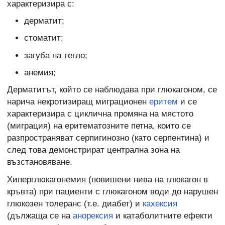
характеризира с:
дерматит;
стоматит;
загуба на тегло;
анемия;
Дерматитът, който се наблюдава при глюкагоном, се
нарича некротизиращ миграционен
еритем
и се
характеризира с циклична промяна на мястото
(миграция) на еритематозните петна, които се
разпространяват серпигинозно (като серпентина) и
след това демонстрират централна зона на
възстановяване.
Хиперглюкагонемия (повишени нива на глюкагон в
кръвта) при пациенти с глюкагоном води до нарушен
глюкозен толеранс (т.е. диабет) и
кахексия
(дължаща се на
анорексия
и катаболитните ефекти