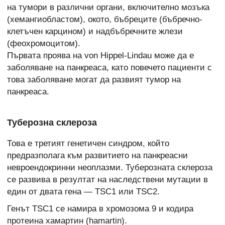
на тумори в различни органи, включително мозъка
(хемангиобластом), окото, бъбреците (бъбречно-
клетъчен карцином) и надбъбречните жлези
(феохромоцитом).
Първата проява на von Hippel-Lindau може да е
заболяване на панкреаса, като повечето пациенти с
това заболяване могат да развият тумор на
панкреаса.
Туберозна склероза
Това е третият генетичен синдром, който
предразполага към развитието на панкреасни
невроендокринни неоплазми. Туберозната склероза
се развива в резултат на наследствени мутации в
един от двата гена — TSC1 или TSC2.
Генът TSC1 се намира в хромозома 9 и кодира
протеина хамартин (hamartin).