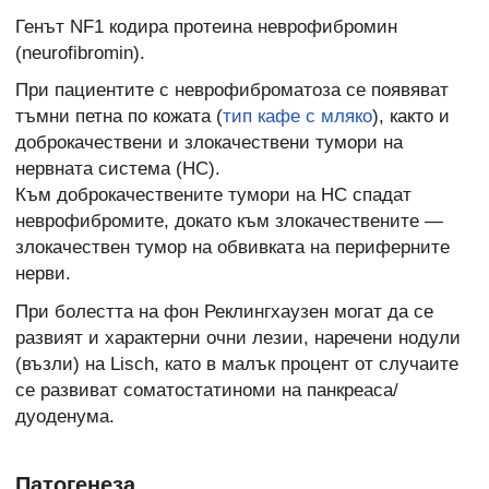
Генът NF1 кодира протеина неврофибромин
(neurofibromin).
При пациентите с неврофиброматоза се появяват
тъмни петна по кожата (
тип кафе с мляко
), както и
доброкачествени и злокачествени тумори на
нервната система (НС).
Към доброкачествените тумори на НС спадат
неврофибромите, докато към злокачествените —
злокачествен тумор на обвивката на периферните
нерви.
При болестта на фон Реклингхаузен могат да се
развият и характерни очни лезии, наречени нодули
(възли) на Lisch, като в малък процент от случаите
се развиват соматостатиноми на панкреаса/
дуоденума.
Патогенеза