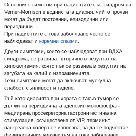
Основният симптом при пациентите със синдром на
Verner-Morrison е воднистата диария, чийто прояви
могат да бъдат постоянни, епизодични или
периодични.
При пациентите с това заболяване често се
наблюдават и
коремни спазми
.
Други симптоми, които се наблюдават при ВДХА
синдрома, се развиват вторично в резултат на
хипокалиемия, която пък се развива в резултат на
загубата на калий с изпражненията.
Тези симптоми могат да включват мускулна
слабост, сънливост и гадене.
Тъй като диарията при хората с такъв тумор се
дължи на периодичната аденозин монофосфат-
медиирана просекреторна гастроинтестинална
стимулация, осъществена от VIP, терминът
панкреасна холера се използва, за да се подчертае
физиологичния механизъм на това заболяване.