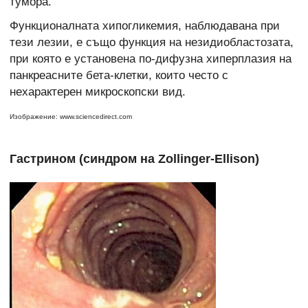
тумора.
Функционалната хипогликемия, наблюдавана при
тези лезии, е също функция на незидиобластозата,
при която е установена по-дифузна хиперплазия на
панкреасните бета-клетки, които често с
нехарактерен микроскопски вид.
Изображение: www.sciencedirect.com
Гастрином (синдром на Zollinger-Ellison)