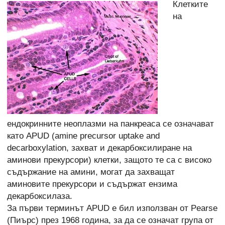
Клетките
на
ендокринните неоплазми на панкреаса се означават
като APUD (amine precursor uptake and
decarboxylation, захват и декарбоксилиране на
аминови прекурсори) клетки, защото те са с високо
съдържание на амини, могат да захващат
аминовите прекурсори и съдържат ензима
декарбоксилаза.
За първи терминът APUD е бил използван от Pearse
(Пиърс) през 1968 година, за да се означат група от