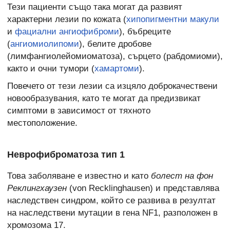
Тези пациенти също така могат да развият
характерни лезии по кожата (
хипопигментни макули
и
фациални ангиофиброми
), бъбреците
(
ангиомиолипоми
), белите дробове
(лимфангиолейомиоматоза), сърцето (рабдомиоми),
както и очни тумори (
хамартоми
).
Повечето от тези лезии са изцяло доброкачествени
новообразувания, като те могат да предизвикат
симптоми в зависимост от тяхното
местоположение.
Неврофиброматоза тип 1
Това заболяване е известно и като
болест на фон
Реклингхаузен
(von Recklinghausen) и представлява
наследствен синдром, който се развива в резултат
на наследствени мутации в гена NF1, разположен в
хромозома 17.