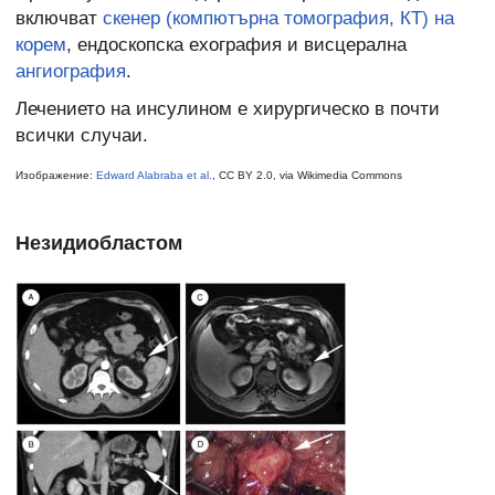
включват
скенер (компютърна томография, КТ) на
корем
, ендоскопска ехография и висцерална
ангиография
.
Лечението на инсулином е хирургическо в почти
всички случаи.
Изображение:
Edward Alabraba et al.
, CC BY 2.0, via Wikimedia Commons
Незидиобластом