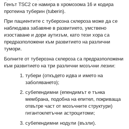
Генът TSC2 се намира в хромозома 16 и кодира
протеина туберин (tuberin).
При пациентите с туберозна склероза може да се
наблюдава забавяне в развитието, умствено
изоставане и дори аутизъм, като тези хора са
предразположени към развитието на различни
тумори.
Болните от туберозна склероза са предразположени
към развитието на три различни мозъчни лезии:
тубери (откъдето идва и името на
заболяването);
субепендимни (епендимът е тънка
мембрана, подобна на епител, покриваща
отвътре част от мозъчните структури)
гигантоклетъчни астроцитоми;
субепендимни нодули (възли).