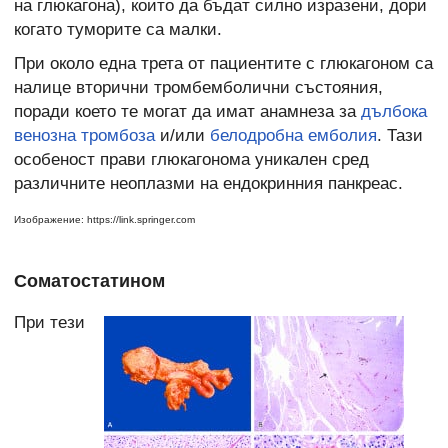
на глюкагона), които да бъдат силно изразени, дори
когато туморите са малки.
При около една трета от пациентите с глюкагоном са
налице вторични тромбемболични състояния,
поради което те могат да имат анамнеза за
дълбока
венозна тромбоза
и/или
белодробна емболия
. Тази
особеност прави глюкагонома уникален сред
различните неоплазми на ендокринния панкреас.
Изображение: https://link.springer.com
Соматостатином
При тези