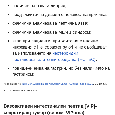
наличие на язва и диария;
продължителна диария с неизвестна причина;
фамилна анамнеза за пептична язва;
фамилна анамнеза за MEN 1 синдром;
язви при пациенти, при които не е налице
инфекция с Helicobacter pylori и не съобщават
за използването на
нестероидни
противовъзпалителни средства (НСПВС)
;
повишени нива на гастрин, но без наличието на
гастрином;
Изображение:
http://en.wikipedia.org/wiki/User:Samir_%28The_Scope%29
, CC BY-SA
3.0, via Wikimedia Commons
Вазоактивен интестинален пептид [VIP]-
секретиращ тумор (випом, VIPoma)