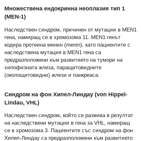
Множествена ендокринна неоплазия тип 1
(MEN-1)
Наследствен синдром, причинен от мутации в MEN1
гена, намиращ се в хромозома 11. MEN1 генът
кодира протеина менин (menin), като пациентите с
наследствена мутация в MEN1 гена са
предразположени към развитието на тумори на
хипофизната жлеза, паращитовидните
(околощитовидни) жлези и панкреаса.
Синдром на фон Хипел-Линдау (von Hippel-
Lindau, VHL)
Наследствен синдром, който се развива в резултат
на наследствени мутации в гена за VHL, намиращ
се в хромозома 3. Пациентите със синдром на фон
Хипел-Линдау са предразположени към развитието