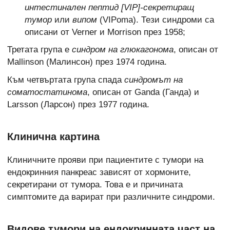
интестинален пептид [VIP]-секретиращ
тумор
или
випом
(VIPoma). Тези синдроми са
описани от Verner и Morrison през 1958;
Третата група е
синдром на глюкагонома
, описан от
Mallinson (Малинсон) през 1974 година.
Към четвъртата група спада
синдромът на
соматостатинома
, описан от Ganda (Ганда) и
Larsson (Ларсон) през 1977 година.
Клинична картина
Клиничните прояви при пациентите с тумори на
ендокринния панкреас зависят от хормоните,
секретирани от тумора. Това е и причината
симптомите да варират при различните синдроми.
Видове тумори на ендокринната част на