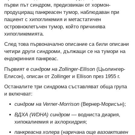
първи път синдром, предизвикан от хормон-
продуциращ панкреасен тумор, наблюдаван при
пациент с хипогликемия и метастатичен
островноклетъчен тумор, който причинява
хипогликемията.
След това първоначално описание са били описани
четири други синдроми, дължащи се на тумори на
ендокринния панкреас.
Първият е
синдром на Zollinger-Ellison
(Цьолингер-
Елисон), описан от Zollinger и Ellison през 1955 г.
Останалите три синдрома съставляват обща група
и включват:
синдром на Verner-Morrison
(Вернер-Морисън);
ВДХА (WDHA) синдром
— водниста диария,
хипокалиемия и ахлорхидрия;
панкреасна холера
(наричана още
вазоактивен