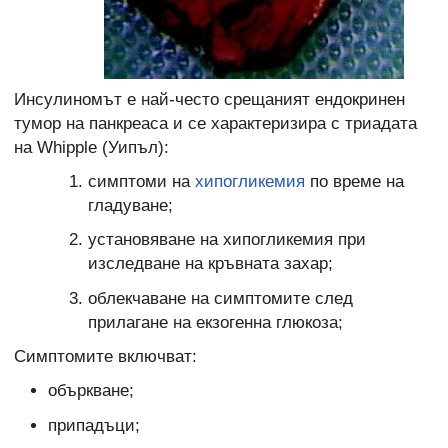
Инсулиномът е най-често срещаният ендокринен
тумор на панкреаса и се характеризира с триадата
на Whipple (Уипъл):
симптоми на
хипогликемия
по време на
гладуване;
установяване на хипогликемия при
изследване на кръвната захар;
облекчаване на симптомите след
прилагане на екзогенна глюкоза;
Симптомите включват:
объркване;
припадъци;