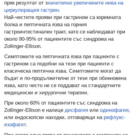
пряк резултат от з
начително увеличените нива на
циркулиращия гастрин.
Най-честите прояви при гастрином са коремната
болка и пептичната язва на горния
гастроинтестинален тракт, като се наблюдават при
около 90-95% от пациентите със синдрома на
Zollinger-Ellison.
Симптомите на пептичната язва при пациенти с
гастрином са подобни на тези при пациенти с
класическа пептична язва. Симптомите могат да
бъдат и по-продължителни от тези при обикновена
язва, като често не се поддават на стандартните
медицински и хирургични терапии.
При около 60% от пациентите със синдрома на
Zollinger-Ellison е налице
дисфагия
или
одинофагия
,
или ендоскопски находки, отговарящи на
рефлукс-
езофагит
.