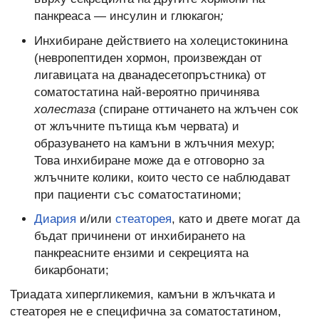
панкреаса — инсулин и глюкагон
;
Инхибиране действието на холецистокинина
(невропептиден хормон, произвеждан от
лигавицата на дванадесетопръстника) от
соматостатина най-вероятно причинява
холестаза
(спиране оттичането на жлъчен сок
от жлъчните пътища към червата) и
образуването на камъни в жлъчния мехур;
Това инхибиране може да е отговорно за
жлъчните колики, които често се наблюдават
при пациенти със соматостатиноми;
Диария
и/или
стеаторея
, като и двете могат да
бъдат причинени от инхибирането на
панкреасните ензими и секрецията на
бикарбонати;
Триадата хипергликемия, камъни в жлъчката и
стеаторея не е специфична за соматостатином,