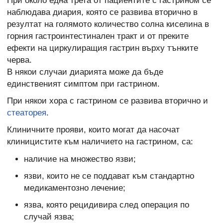
При около една трета от пациентите с гастрином се
наблюдава диария, която се развива вторично в
резултат на голямото количество солна киселина в
горния гастроинтестинален тракт и от преките
ефекти на циркулиращия гастрин върху тънките
черва.
В някои случаи диарията може да бъде
единственият симптом при гастрином.
При някои хора с гастрином се развива вторично и
стеаторея
.
Клиничните прояви, които могат да насочат
клиницистите към наличието на гастрином, са:
наличие на множество язви;
язви, които не се поддават към стандартно
медикаментозно лечение;
язва, която рецидивира след операция по
случай язва;