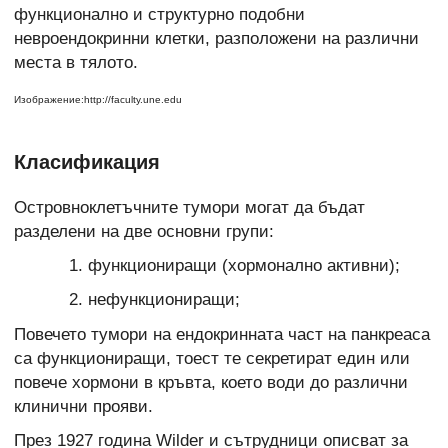
функционално и структурно подобни
невроендокринни клетки, разположени на различни
места в тялото.
Изображение:http://faculty.une.edu
Класификация
Островноклетъчните тумори могат да бъдат
разделени на две основни групи:
функциониращи (хормонално активни);
нефункциониращи;
Повечето тумори на ендокринната част на панкреаса
са функциониращи, тоест те секретират един или
повече хормони в кръвта, което води до различни
клинични прояви.
През 1927 година Wilder и сътрудници описват за