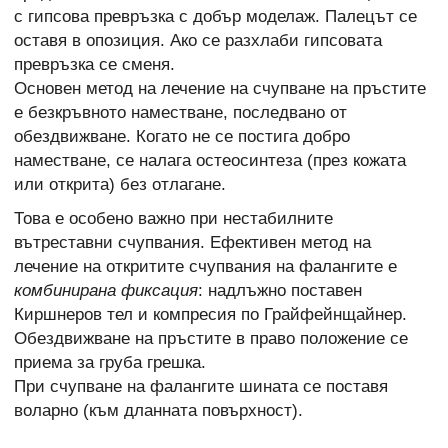
с гипсова превръзка с добър моделаж. Палецът се
оставя в опозиция. Ако се разхлаби гипсовата
превръзка се сменя.
Основен метод на лечение на счупване на пръстите
е безкръвното наместване, последвано от
обездвижване. Когато не се постига добро
наместване, се налага остеосинтеза (през кожата
или открита) без отлагане.
Това е особено важно при нестабилните
вътреставни счупвания. Ефективен метод на
лечение на откритите счупвания на фалангите е
комбинирана фиксация
: надлъжно поставен
Киршнеров тел и компресия по Грайфейнщайнер.
Обездвижване на пръстите в право положение се
приема за груба грешка.
При счупване на фалангите шината се поставя
воларно (към дланната повърхност).