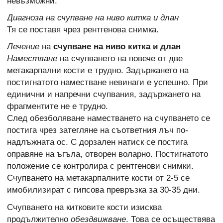
невъзможни.
Диагноза на счупване на ниво китка и длан
Тя се поставя чрез рентгенова снимка.
Лечение
на
счупване на ниво китка и длан
Наместване
на счупването на повече от две
метакарпални кости е трудно. Задържането на
постигнатото наместване невинаги е успешно. При
единични и напречни счупвания, задържането на
фрагментите не е трудно.
След обезболяване наместването на счупването се
постига чрез затегляне на съответния лъч по-
надлъжната ос. С дорзален натиск се постига
оправяне на ъгъла, отворен воларно. Постигнатото
положение се контролира с рентгенови снимки.
Счупването на метакарпалните кости от 2-5 се
имобилизират с гипсова превръзка за 30-35 дни.
Счупването на китковите кости изисква
продължително
обездвижване
. Това се осъществява