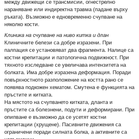
между движещи се трансмисии, огнестрелно
нараняване или индиректна травма (падане върху
ръката). Възможно е едновременно счупване на
няколко кости.
Клиника на счупване на ниво китка и длан
Клиничните белези са добре изразени. При
палпация се установяват два фрагмента. Налице са
костни крепитации и патологична подвижност. При
тяхното изследване се увеличава интензитета на
болката. Има добре изразена деформация. Поради
повърхностното разположение на костта рано се
появява подкожен хематом. Смутена е функцията на
пръстите и китката.
На мястото на счупването китката, дланта и
пръстите са болезнени, подути и деформирани. При
опипване е възможно да се усетят костни
крепитации (хрущене). Пасивните движения са
ограничени поради силната болка, а активните са