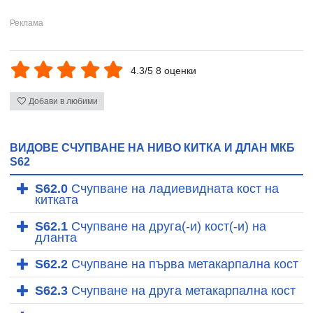
4.3/5 8 оценки
Добави в любими
ВИДОВЕ СЧУПВАНЕ НА НИВО КИТКА И ДЛАН МКБ
S62
S62.0
Счупване на ладиевидната кост на
китката
S62.1
Счупване на друга(-и) кост(-и) на
дланта
S62.2
Счупване на първа метакарпална кост
S62.3
Счупване на друга метакарпална кост