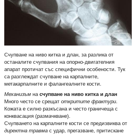
Счупване на ниво китка и длан, за разлика от
останалите счупвания на опорно-двигателния
апарат протичат със специфични особености. Тук
са разглеждат счупване на карпалните,
метакарпалните и фалангеалните кости.
Механизъм
на
счупване на ниво китка и длан
Много често се срещат
откритите фрактури
.
Кожата е силно разкъсана и често граничеща с
конквасация (размачкване).
Счупването на карпалните кости се предизвиква от
директна травма
с удар, прегазване, притискане