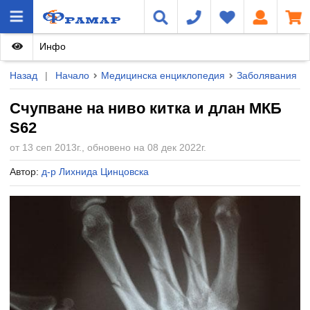
Инфо
Назад
|
Начало
Медицинска енциклопедия
Заболявания
Счупване на ниво китка и длан МКБ
S62
от 13 сеп 2013г., обновено на 08 дек 2022г.
Автор:
д-р Лихнида Цинцовска