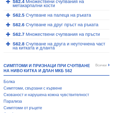
S62.4
Множествени счупвания на
метакарпални кости
S62.5
Счупване на палеца на ръката
S62.6
Счупване на друг пръст на ръката
S62.7
Множествени счупвания на пръсти
S62.8
Счупване на друга и неуточнена част
на китката и дланта
Всички
СИМПТОМИ И ПРИЗНАЦИ ПРИ СЧУПВАНЕ
НА НИВО КИТКА И ДЛАН МКБ S62
Болка
Симптоми, свързани с кървене
Скованост и нарушена кожна чувствителност
Парализа
Симптоми от ръцете