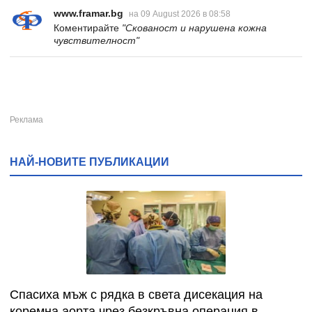
www.framar.bg
на 09 August 2026 в 08:58
Коментирайте
"Скованост и нарушена кожна
чувствителност"
НАЙ-НОВИТЕ ПУБЛИКАЦИИ
Спасиха мъж с рядка в света дисекация на
коремна аорта чрез безкръвна операция в