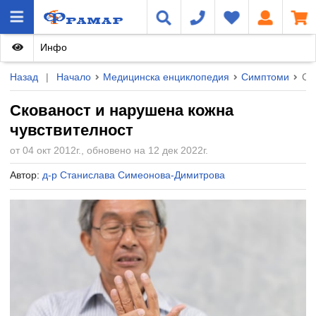
Инфо
Назад
|
Начало
Медицинска енциклопедия
Симптоми
Ск
Скованост и нарушена кожна
чувствителност
от 04 окт 2012г., обновено на 12 дек 2022г.
Автор:
д-р Станислава Симеонова-Димитрова