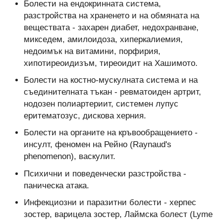
Болести на ендокринната система,
разстройства на храненето и на обмяната на
веществата - захарен диабет, недохранване,
микседем, амилоидоза, хиперкалиемия,
недоимък на витамини, порфирия,
хипотиреоидизъм, тиреоидит на Хашимото
.
Болести на костно-мускулната система и на
съединителната тъкан - ревматоиден артрит,
нодозен полиартериит, системен лупус
еритематозус, дискова херния.
Болести на органите на кръвообращението -
инсулт, феномен на Рейно (
Raynaud's
phenomenon
), васкулит.
Психични и поведенчески разстройства -
паническа атака.
Инфекциозни и паразитни болести - херпес
зостер, варицела зостер, Лаймска болест (Lyme