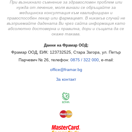
При възникнало съмнение за здравословен проблем или
нужда от лечение, моля винаги се обръщайте за
медицинска консултация към квалифициран и
правоспособен лекар или фармацевт. В никакъв случай не
възприемайте дадената Ви чрез сайта информация като
абсолютно достоверна и правилна, дори и същата да се
окаже такава.
Данни на Фрамар ООД:
Фрамар ООД, ЕИК: 123732525, Стара Загора, ул. Петър
Парчевич № 26, телефон:
0875 / 322 000
, e-mail:
office@framar.bg
За контакт