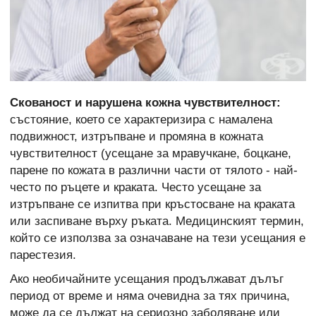
Скованост и нарушена кожна чувствителност:
състояние, което се характеризира с намалена
подвижност, изтръпване и промяна в кожната
чувствителност (усещане за мравучкане, боцкане,
парене по кожата в различни части от тялото - най-
често по ръцете и краката. Често усещане за
изтръпване се изпитва при кръстосване на краката
или заспиване върху ръката. Медицинският термин,
който се използва за означаване на тези усещания е
парестезия.
Ако необичайните усещания продължават дълъг
период от време и няма очевидна за тях причина,
може да се дължат на сериозно заболяване или