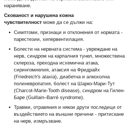
нараняване.
Скованост и нарушена кожна
чувствителност
може да се дължи на:
Симптоми, признаци и отклонения от нормата -
парестезии, хипервентилация.
Болести на нервната система - увреждане на
нерв, синдром на карпалния тунел, множествена
склероза, преходна исхемична атака,
сирингомиелия, атаксия на Фридрайх
(Friedreich's ataxia), диабетна и алкохолна
полиневропатия, болест на Шарко-Мари-Тут
(Charcot-Marie-Tooth disease), синдром на Гилен-
Баре (Guillain–Barré syndrome).
Травми, отравяния и някои други последици от
въздействието на външни причини - притискане
на нерв, измръзване.