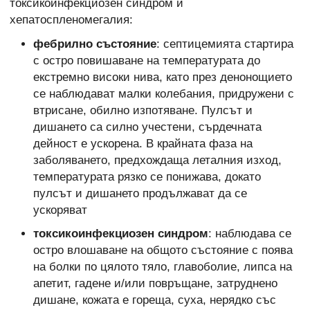
токсикоинфекциозен синдром и
хепатоспленомегалия:
фебрилно състояние
: септицемията стартира
с остро повишаване на температурата до
екстремно високи нива, като през денонощието
се наблюдават малки колебания, придружени с
втрисане, обилно изпотяване. Пулсът и
дишането са силно учестени, сърдечната
дейност е ускорена. В крайната фаза на
заболяването, предхождаща леталния изход,
температурата рязко се понижава, докато
пулсът и дишането продължават да се
ускоряват
токсикоинфекциозен синдром
: наблюдава се
остро влошаване на общото състояние с поява
на болки по цялото тяло, главоболие, липса на
апетит, гадене и/или повръщане, затруднено
дишане, кожата е гореща, суха, нерядко със