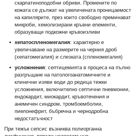
скарлатиноподобни обриви. Промените по
кожата се дължат на увеличената проницаемост
на капилярите, през които свободно преминават
микроби, хемолизирани кръвни елементи,
образуващи подкожни кръвоизливи
хепатоспленомегалия
: характерно е
увеличаване на размерите на черния дроб
(хепатомегалия) и слезката (спленомегалия)
усложнения
: септицемията в процеса на пълно
разгръщане на патологоанатомичните и
клинични изяви води до редица тежки
усложнения, включително септични пневмонии,
ендокардит, миокардит, кръвотечения и
анемичен синдром, тромбоемболии,
пиелонефрит, бъбречна и чернодробна
недостатъчност
При тежък сепсис възниква полиорганна