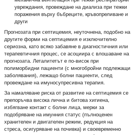
увреждания, провеждане на диализа при тежки
поражения върху бъбреците, кръвопреливане и
други
Прогнозата при септицемия, неуточнена, подобно на
другите форми на септицемия е изключително
сериозна, като всяко забавяне в диагностичния или
терапевтичния процес, се асоциира с влошаване на
прогнозата. Леталитетът е по-висок при
полиморбидни пациенти (с многобройни подлежащи
заболявания), лежащо болни пациенти, след
провеждане на имуносупресивна терапия.
За намаляване риска от развитие на септицемия се
препоръчва висока лична и битова хигиена,
избягване контакт с болни лица, мерки за
подобряване на имунния статус (пълноценен
хранителен и двигателен режим, редукция на
стреса, осигуряване на почивка) и своевременно