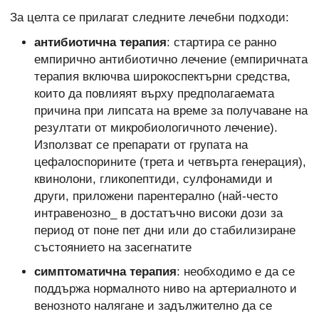
За целта се прилагат следните лечебни подходи:
антибиотична терапия
: стартира се ранно
емпирично антибиотично лечение (емпиричната
терапия включва широкоспектърни средства,
които да повлияят върху предполагаемата
причина при липсата на време за получаване на
резултати от микробиологичното лечение).
Използват се препарати от групата на
цефалоспорините (трета и четвърта генерация),
квинолони, гликопептиди, сулфонамиди и
други, приложени парентерално (най-често
интравенозно_ в достатъчно високи дози за
период от поне пет дни или до стабилизиране
състоянието на засегнатите
симптоматична терапия
: необходимо е да се
поддържа нормалното ниво на артериалното и
венозното налягане и задължително да се