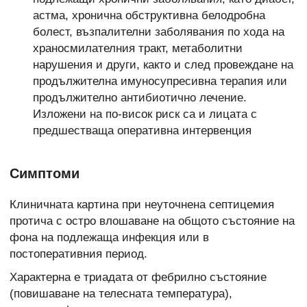
астма, хронична обструктивна белодробна
болест, възпалителни заболявания по хода на
храносмилателния тракт, метаболитни
нарушения и други, както и след провеждане на
продължителна имуносупресивна терапия или
продължително антибиотично лечение.
Изложени на по-висок риск са и лицата с
предшестваща оперативна интервенция
Симптоми
Клиничната картина при неуточнена септицемия
протича с остро влошаване на общото състояние на
фона на подлежаща инфекция или в
постоперативния период.
Характерна е триадата от фебрилно състояние
(повишаване на телесната температура),