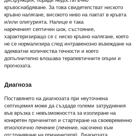
дисфункция, поради недостатъчно
кръвоснабдяване. За това свидетелстват ниското
кръвно налягане, високото ниво на лактат в кръвта
и/или олигурията. Налице е така
нареченият септичен шок, състояние,
характеризиращо се с ниско кръвно налягане, което
не се
нормализира след интравенозно въвеждане на
адекватни количества течности и което
допълнително влошава терапевтичните опции и
прогнозата.
Диагноза
Поставянето на диагнозата при неуточнена
септицемия може да създаде големи затруднения
във връзка с невъзможността за изолиране на
конкретен причинител и стартиране на своевременно
етиологично лечение (лечение, насочено към
отстраняване на причинителя). Диагнозата