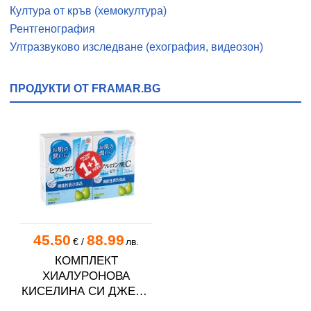
Култура от кръв (хемокултура)
Рентгенография
Ултразвуково изследване (ехография, видеозон)
ПРОДУКТИ ОТ FRAMAR.BG
45.50
88.99
€
/
лв.
КОМПЛЕКТ
ХИАЛУРОНОВА
КИСЕЛИНА СИ ДЖЕЛИ
желирани стика 2 кутии