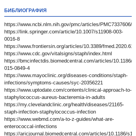
* 31
БИБЛИОГРАФИЯ
https://www.ncbi.nlm.nih.gov/pmc/articles/PMC7337606/
https://link.springer.com/article/10.1007/s11908-003-
0016-8
https://www.frontiersin.org/articles/10.3389/fmed.2020.616
https://www.cdc.gov/vitalsigns/staph/index.html
https://bmcinfectdis.biomedcentral.com/articles/10.1186/
015-0849-4
https://www.mayoclinic.org/diseases-conditions/staph-
infections/symptoms-causes/syc-20356221
https://www.uptodate.com/contents/clinical-approach-to-
staphylococcus-aureus-bacteremia-in-adults
https://my.clevelandclinic.org/health/diseases/21165-
staph-infection-staphylococcus-infection
https://www.webmd.com/a-to-z-guides/what-are-
enterococcal-infections
https://aricjournal.biomedcentral.com/articles/10.1186/s1