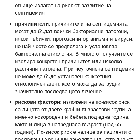
огнище излагат на риск от развитие на
септицемия
причинители
: причинители на септицемията
могат да бъдат всички бактериални патогени,
някои гъбички, протозойни организми и вируси,
но най-често се предполага и установява
бактериална етиология. В много от случаите се
изолира конкретен причинител или няколко
различни патогена. При неуточнена септицемия
не може да бъде установен конкретния
етиологичен агент, което може да затрудни
значително последващото лечение
рискови фактори
: изложени на по-висок риск
са лицата от двете крайни възрастови групи, а
именно новородени и бебета под една година,
както и лица в напреднала възраст (над 65
години). По-висок риск е налице за пациенти с
подлежащи хронични заболявания, като диабет,