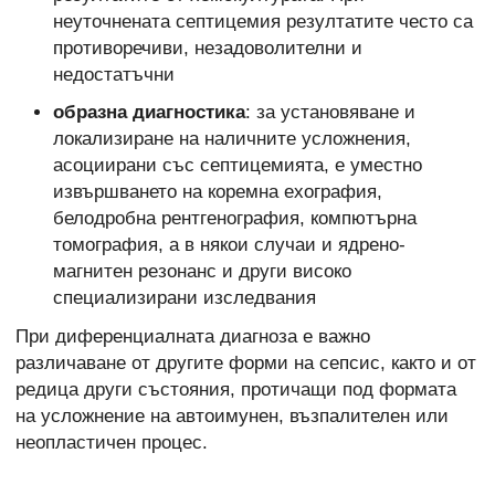
неуточнената септицемия резултатите често са
противоречиви, незадоволителни и
недостатъчни
образна диагностика
: за установяване и
локализиране на наличните усложнения,
асоциирани със септицемията, е уместно
извършването на коремна ехография,
белодробна рентгенография, компютърна
томография, а в някои случаи и ядрено-
магнитен резонанс и други високо
специализирани изследвания
При диференциалната диагноза е важно
различаване от другите форми на сепсис, както и от
редица
други състояния, протичащи под формата
на усложнение на автоимунен, възпалителен или
неопластичен процес.