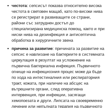
честота
: сепсисът показва относително висока
честота в световен мащаб, като по-високи нива
се регистрират в развиващите се страни,
райони със затруднен достъп до
специализирана медицинска помощ, както и при
ниски нива на дезинфекция и антисептична
обработка в хирургичните звена
причина за развитие
: причината за развитие на
сепсис е навлизане на бактериите в системната
циркулация в резултат на усложнение на
първична бактериална инфекция. Първичното
огнище на инфекциозния процес може да бъде
по хода на интестиналния или респираторния
тракт, кожата, при наличие на абсцес на
вътрешните органи, след оперативна
интервенция, при инфекции, засягащи
хемопоезата и други. Липсата на своевременно
лечение или непълната терапия на първичното