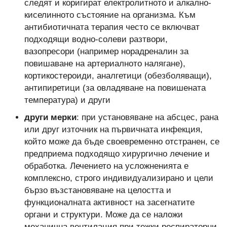
следят и коригират електролитното и алкално-
киселинното състояние на организма. Към
антибиотичната терапия често се включват
подходящи водно-солеви разтвори,
вазопресори (например норадреналин за
повишаване на артериалното налягане),
кортикостероиди, аналгетици (обезболяващи),
антипиретици (за овладяване на повишената
температура) и други
други мерки
: при установяване на абсцес, рана
или друг източник на първичната инфекция,
който може да бъде своевременно отстранен, се
предприема подходящо хирургично лечение и
обработка. Лечението на усложненията е
комплексно, строго индивидуализирано и цели
бързо възстановяване на целостта и
функционалната активност на засегнатите
органи и структури. Може да се наложи
механична вентилация при тежки респираторни