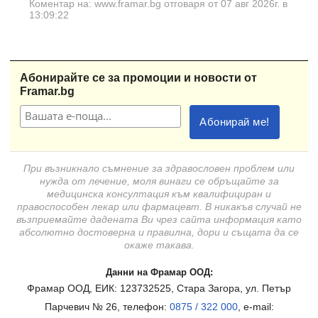
Коментар на: www.framar.bg отговаря от 07 авг 2026г. в
13:09:22
Абонирайте се за промоции и новости от
Framar.bg
При възникнало съмнение за здравословен проблем или
нужда от лечение, моля винаги се обръщайте за
медицинска консултация към квалифициран и
правоспособен лекар или фармацевт. В никакъв случай не
възприемайте дадената Ви чрез сайта информация като
абсолютно достоверна и правилна, дори и същата да се
окаже такава.
Данни на Фрамар ООД:
Фрамар ООД, ЕИК: 123732525, Стара Загора, ул. Петър
Парчевич № 26, телефон:
0875 / 322 000
, e-mail: