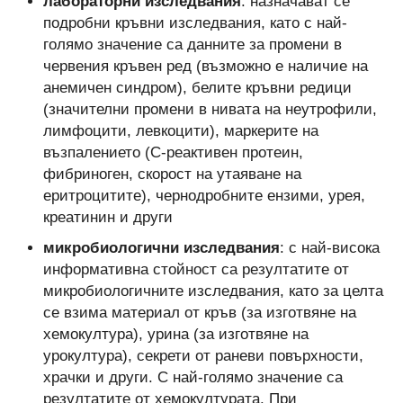
лабораторни изследвания
: назначават се
подробни кръвни изследвания, като с най-
голямо значение са данните за промени в
червения кръвен ред (възможно е наличие на
анемичен синдром), белите кръвни редици
(значителни промени в нивата на неутрофили,
лимфоцити, левкоцити), маркерите на
възпалението (С-реактивен протеин,
фибриноген, скорост на утаяване на
еритроцитите), чернодробните ензими, урея,
креатинин и други
микробиологични изследвания
: с най-висока
информативна стойност са резултатите от
микробиологичните изследвания, като за целта
се взима материал от кръв (за изготвяне на
хемокултура), урина (за изготвяне на
урокултура), секрети от раневи повърхности,
храчки и други. С най-голямо значение са
резултатите от хемокултурата. При