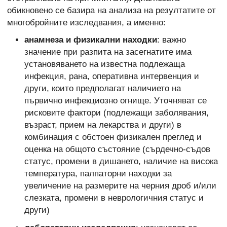
обикновено се базира на анализа на резултатите от
многобройните изследвания, а именно:
анамнеза и физикални находки
: важно
значение при разпита на засегнатите има
установяването на известна подлежаща
инфекция, рана, оперативна интервенция и
други, които предполагат наличието на
първично инфекциозно огнище. Уточняват се
рисковите фактори (подлежащи заболявания,
възраст, прием на лекарства и други) в
комбинация с обстоен физикален преглед и
оценка на общото състояние (сърдечно-съдов
статус, промени в дишането, наличие на висока
температура, палпаторни находки за
увеличение на размерите на черния дроб и/или
слезката, промени в неврологичния статус и
други)