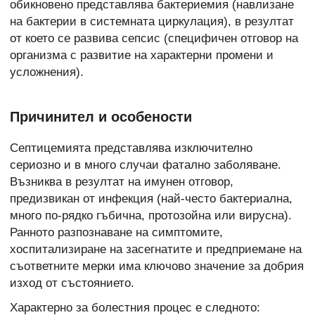
обикновено представлява бактериемия (навлизане
на бактерии в системната циркулация), в резултат
от което се развива сепсис (специфичен отговор на
организма с развитие на характерни промени и
усложнения).
Причинител и особености
Септицемията представлява изключително
сериозно и в много случаи фатално заболяване.
Възниква в резултат на имунен отговор,
предизвикан от инфекция (най-често бактериална,
много по-рядко гъбична, протозойна или вирусна).
Ранното разпознаване на симптомите,
хоспитализиране на засегнатите и предприемане на
съответните мерки има ключово значение за добрия
изход от състоянието.
Характерно за болестния процес е следното: