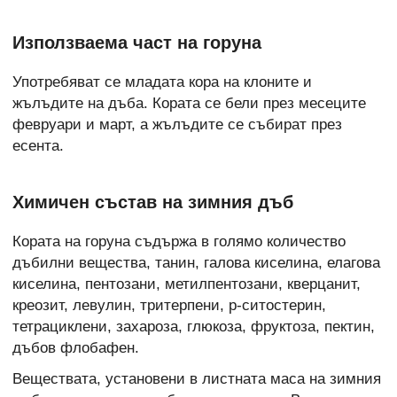
Използваема част на горуна
Употребяват се младата кора на клоните и
жълъдите на дъба. Кората се бели през месеците
февруари и март, а жълъдите се събират през
есента.
Химичен състав на зимния дъб
Кората на горуна съдържа в голямо количество
дъбилни вещества, танин, галова киселина, елагова
киселина, пентозани, метилпентозани, кверцанит,
креозит, левулин, тритерпени, p-ситостерин,
тетрациклени, захароза, глюкоза, фруктоза, пектин,
дъбов флобафен.
Веществата, установени в листната маса на зимния