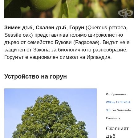
Зимен дъб, Скален дъб, Горун
(Quercus petraea,
Sessile oak) представлява голямо широколистно
дърво от семейство Букови (Fagaceae). Видът не е
защитен от Закона за биологичното разнообразие.
Горунът е национален символ на Ирландия.
Устройство на горун
Изображение:
Willow
,
CC BY-SA
3.0
, via Wikimedia
Commons
Скалният
дъб