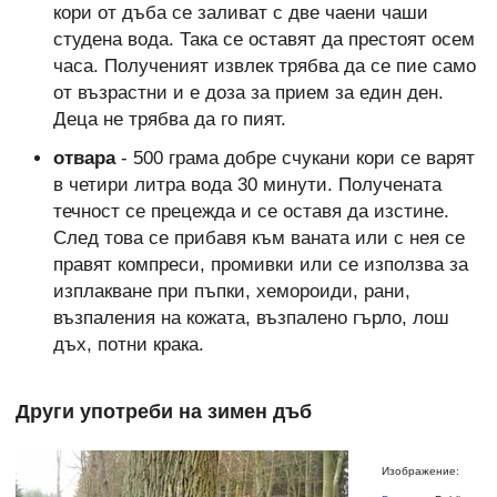
кори от дъба се заливат с две чаени чаши
студена вода. Така се оставят да престоят осем
часа. Полученият извлек трябва да се пие само
от възрастни и е доза за прием за един ден.
Деца не трябва да го пият.
отвара
- 500 грама добре счукани кори се варят
в четири литра вода 30 минути. Получената
течност се прецежда и се оставя да изстине.
След това се прибавя към ваната или с нея се
правят компреси, промивки или се използва за
изплакване при пъпки, хемороиди, рани,
възпаления на кожата, възпалено гърло, лош
дъх, потни крака.
Други употреби на зимен дъб
Изображение: