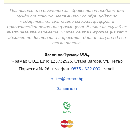
При възникнало съмнение за здравословен проблем или
нужда от лечение, моля винаги се обръщайте за
медицинска консултация към квалифициран и
правоспособен лекар или фармацевт. В никакъв случай не
възприемайте дадената Ви чрез сайта информация като
абсолютно достоверна и правилна, дори и същата да се
окаже такава.
Данни на Фрамар ООД:
Фрамар ООД, ЕИК: 123732525, Стара Загора, ул. Петър
Парчевич № 26, телефон:
0875 / 322 000
, e-mail:
office@framar.bg
За контакт