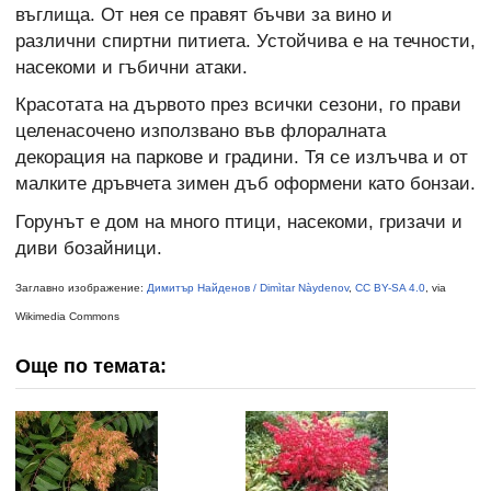
въглища. От нея се правят бъчви за вино и
различни спиртни питиета. Устойчива е на течности,
насекоми и гъбични атаки.
Красотата на дървото през всички сезони, го прави
целенасочено използвано във флоралната
декорация на паркове и градини. Тя се излъчва и от
малките дръвчета зимен дъб оформени като бонзаи.
Горунът е дом на много птици, насекоми, гризачи и
диви бозайници.
Заглавно изображение:
Димитър Найденов / Dimìtar Nàydenov
,
CC BY-SA 4.0
, via
Wikimedia Commons
Още по темата: