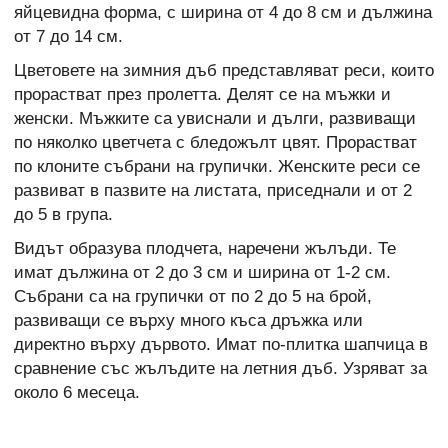
яйцевидна форма, с ширина от 4 до 8 см и дължина
от 7 до 14 см.
Цветовете на зимния дъб представляват реси, които
прорастват през пролетта. Делят се на мъжки и
женски. Мъжките са увиснали и дълги, развиващи
по няколко цветчета с бледожълт цвят. Прорастват
по клоните събрани на групички. Женските реси се
развиват в пазвите на листата, приседнали и от 2
до 5 в група.
Видът образува плодчета, наречени жълъди. Те
имат дължина от 2 до 3 см и ширина от 1-2 см.
Събрани са на групички от по 2 до 5 на брой,
развиващи се върху много къса дръжка или
директно върху дървото. Имат по-плитка шапчица в
сравнение със жълъдите на летния дъб. Узряват за
около 6 месеца.