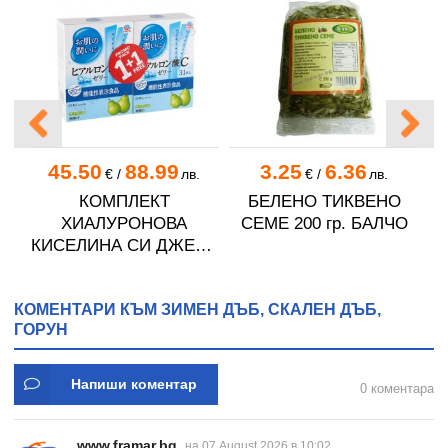
45.50
88.99
3.25
6.36
€
/
лв.
€
/
лв.
КОМПЛЕКТ
БЕЛЕНО ТИКВЕНО
OS
ХИАЛУРОНОВА
СЕМЕ 200 гр. БАЛЧО
КИСЕЛИНА СИ ДЖЕЛИ
желирани стика 2 кутии
* 31
КОМЕНТАРИ КЪМ ЗИМЕН ДЪБ, СКАЛЕН ДЪБ,
ГОРУН
Напиши коментар
0 коментара
www.framar.bg
на 07 August 2026 в 10:02