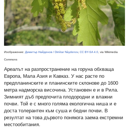
Изображение:
Димитър Найденов / Dimìtar Nàydenov
,
CC BY-SA 4.0
, via Wikimedia
Commons
Ареалът на разпространение на горуна обхваща
Европа, Мала Азия и Кавказ. У нас расте по
предпланинските и планинските склонове до 1600
метра надморска височина. Установен е и в Рила.
Зимният дъб предпочита плодородни и влажни
почви. Той е с много голяма екологична ниша и е
доста толерантен към суша и бедни почви. В
резултат на това дървото понякога заема екстремни
местообитания.