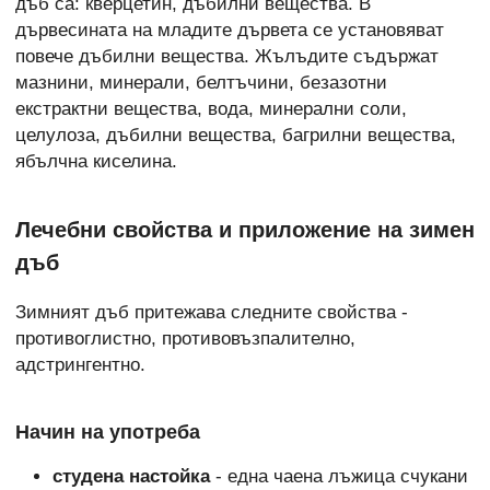
дъб са: кверцетин, дъбилни вещества. В
дървесината на младите дървета се установяват
повече дъбилни вещества. Жълъдите съдържат
мазнини, минерали, белтъчини, безазотни
екстрактни вещества, вода, минерални соли,
целулоза, дъбилни вещества, багрилни вещества,
ябълчна киселина.
Лечебни свойства и приложение на зимен
дъб
Зимният дъб притежава следните свойства -
противоглистно, противовъзпалително,
адстрингентно.
Начин на употреба
студена настойка
- една чаена лъжица счукани