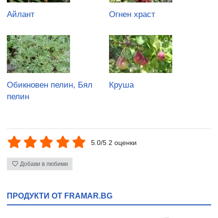
Айлант
Огнен храст
Обикновен пелин, Бял
Круша
пелин
5.0/5 2 оценки
Добави в любими
ПРОДУКТИ ОТ FRAMAR.BG