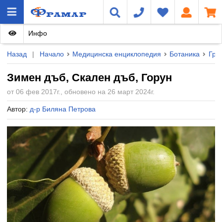
Инфо
Назад
|
Начало
Медицинска енциклопедия
Ботаника
Груп
Зимен дъб, Скален дъб, Горун
от 06 фев 2017г., обновено на 26 март 2024г.
Автор:
д-р Биляна Петрова