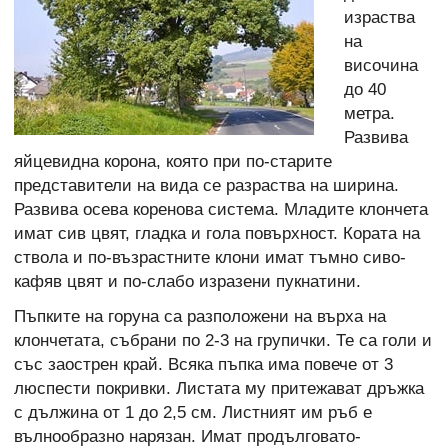
израства
на
височина
до 40
метра.
Развива
яйцевидна корона, която при по-старите
представители на вида се разраства на ширина.
Развива осева коренова система. Младите клончета
имат сив цвят, гладка и гола повърхност. Кората на
ствола и по-възрастните клони имат тъмно сивo-
кафяв цвят и по-слабо изразени пукнатини.
Пъпките на горуна са разположени на върха на
клончетата, събрани по 2-3 на групички. Те са голи и
със заострен край. Всяка пъпка има повече от 3
люспести покривки. Листата му притежават дръжка
с дължина от 1 до 2,5 см. Листният им ръб е
вълнообразно нарязан. Имат продълговато-