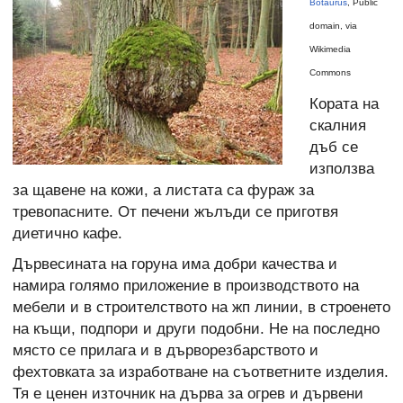
Botaurus
, Public
domain, via
Wikimedia
Commons
Кората на
скалния
дъб се
използва
за щавене на кожи, а листата са фураж за
тревопасните. От печени жълъди се приготвя
диетично кафе.
Дървесината на горуна има добри качества и
намира голямо приложение в производството на
мебели и в строителството на жп линии, в строенето
на къщи, подпори и други подобни. Не на последно
място се прилага и в дърворезбарството и
фехтовката за изработване на съответните изделия.
Тя е ценен източник на дърва за огрев и дървени