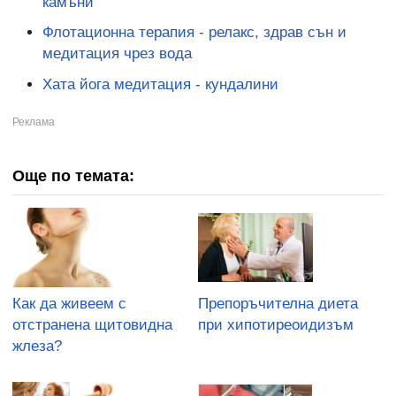
камъни
Флотационна терапия - релакс, здрав сън и
медитация чрез вода
Хата йога медитация - кундалини
Още по темата:
Как да живеем с
Препоръчителна диета
отстранена щитовидна
при хипотиреоидизъм
жлеза?