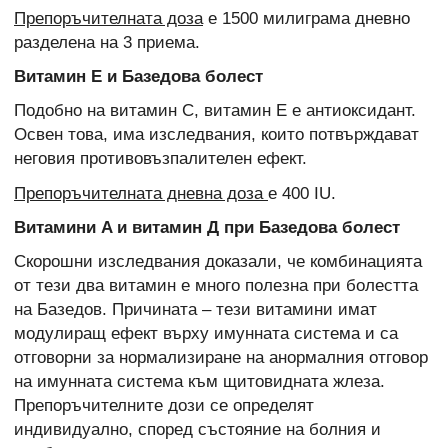
Препоръчителната доза
е 1500 милиграма дневно
разделена на 3 приема.
Витамин E и Базедова болест
Подобно на витамин С, витамин Е е антиоксидант.
Освен това, има изследвания, които потвърждават
неговия противовъзпалителен ефект.
Препоръчителната дневна доза
е 400 IU.
Витамини A и витамин Д при Базедова болест
Скорошни изследвания доказали, че комбинацията
от тези два витамин е много полезна при болестта
на Базедов. Причината – тези витамини имат
модулиращ ефект върху имунната система и са
отговорни за нормализиране на анормалния отговор
на имунната система към щитовидната жлеза.
Препоръчителните дози се определят
индивидуално, според състояние на болния и