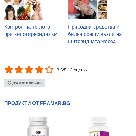
Контрол на теглото
Природни средства и
при хипотиреоидизъм
билки срещу възли на
щитовидната жлеза
3.6/5 12 оценки
Добави в любими
ПРОДУКТИ ОТ FRAMAR.BG