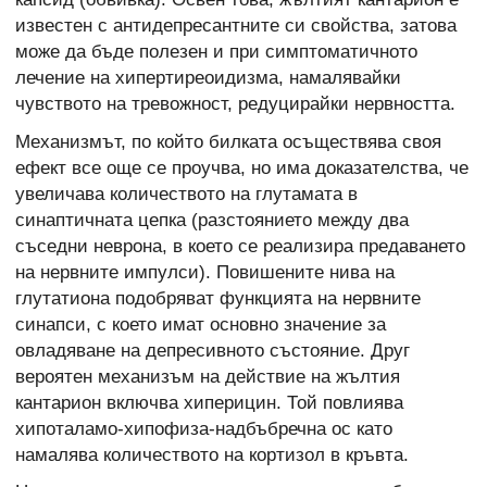
известен с антидепресантните си свойства, затова
може да бъде полезен и при симптоматичното
лечение на хипертиреоидизма, намалявайки
чувството на тревожност, редуцирайки нервността.
Механизмът, по който билката осъществява своя
ефект все още се проучва, но има доказателства, че
увеличава количеството на глутамата в
синаптичната цепка (разстоянието между два
съседни неврона, в което се реализира предаването
на нервните импулси). Повишените нива на
глутатиона подобряват функцията на нервните
синапси, с което имат основно значение за
овладяване на депресивното състояние. Друг
вероятен механизъм на действие на жълтия
кантарион включва хиперицин. Той повлиява
хипоталамо-хипофиза-надбъбречна ос като
намалява количеството на кортизол в кръвта.