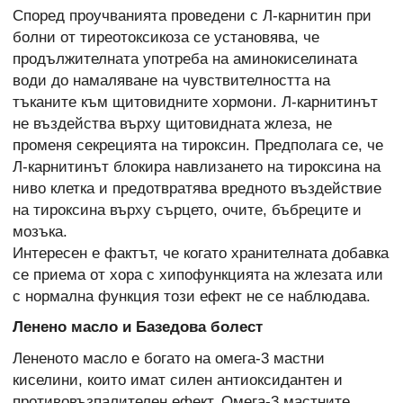
Според проучванията проведени с Л-карнитин при
болни от тиреотоксикоза се установява, че
продължителната употреба на аминокиселината
води до намаляване на чувствителността на
тъканите към щитовидните хормони. Л-карнитинът
не въздейства върху щитовидната жлеза, не
променя секрецията на тироксин. Предполага се, че
Л-карнитинът блокира навлизането на тироксина на
ниво клетка и предотвратява вредното въздействие
на тироксина върху сърцето, очите, бъбреците и
мозъка.
Интересен е фактът, че когато хранителната добавка
се приема от хора с хипофункцията на жлезата или
с нормална функция този ефект не се наблюдава.
Ленено масло и Базедова болест
Лененото масло е богато на омега-3 мастни
киселини, които имат силен антиоксидантен и
противовъзпалителен ефект. Омега-3 мастните