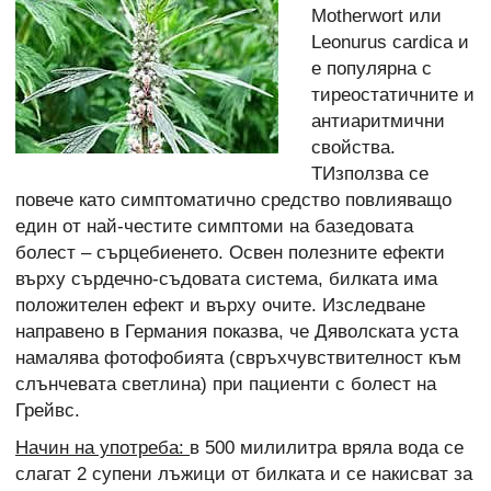
Motherwort или
Leonurus cardica и
е популярна с
тиреостатичните и
антиаритмични
свойства.
ТИзползва се
повече като симптоматично средство повлияващо
един от най-честите симптоми на базедовата
болест – сърцебиенето. Освен полезните ефекти
върху сърдечно-съдовата система, билката има
положителен ефект и върху очите. Изследване
направено в Германия показва, че Дяволската уста
намалява фотофобията (свръхчувствителност към
слънчевата светлина) при пациенти с болест на
Грейвс.
Начин на употреба:
в 500 милилитра вряла вода се
слагат 2 супени лъжици от билката и се накисват за