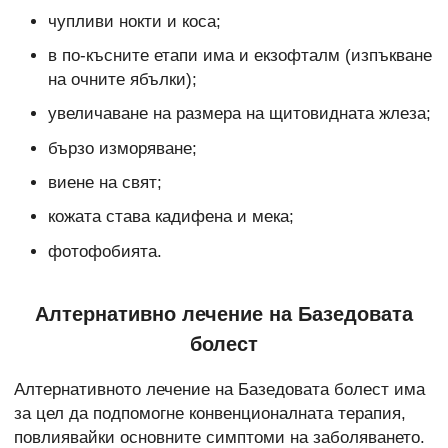
чупливи нокти и коса;
в по-късните етапи има и екзофталм (изпъкване
на очните ябълки);
увеличаване на размера на щитовидната жлеза;
бързо изморяване;
виене на свят;
кожата става кадифена и мека;
фотофобията.
Алтернативно лечение на Базедовата
болест
Алтернативното лечение на Базедовата болест има
за цел да подпомогне конвенционалната терапия,
повлиявайки основните симптоми на заболяването.