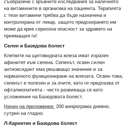
съобразени с кръвните изследвания за наличието
на витамините в организма на пациента. Терапията
с тези витамини трябва да бъде назначена и
контролирана от лекар, защото предозирането им
може да крие сериозна опасност за здравето на
приемащия ги!
Селен и Базедова болест
Клетките на щитовидната жлеза имат изразен
афинитет към селена. Селенът, освен силен
антиоксидант има решаващо значение и за
нормалното функциониране на жлезата. Освен това,
селенът е полезен и за очите, като ги предпазва от
офталмопатията - често развиваща се като
усложнение на Базедовата болест.
Начин на приложение:
200 микрограма дневно,
сутрин на гладно.
Л-Карнитин и Базедова болест