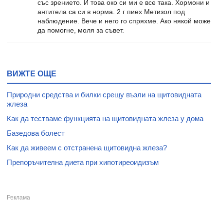
със зрението. И това око си ми е все така. Хормони и
антитела са си в норма. 2 г пиех Метизол под
наблюдение. Вече и него го спряхме. Ако някой може
да помогне, моля за съвет.
ВИЖТЕ ОЩЕ
Природни средства и билки срещу възли на щитовидната
жлеза
Как да тестваме функцията на щитовидната жлеза у дома
Базедова болест
Как да живеем с отстранена щитовидна жлеза?
Препоръчителна диета при хипотиреоидизъм