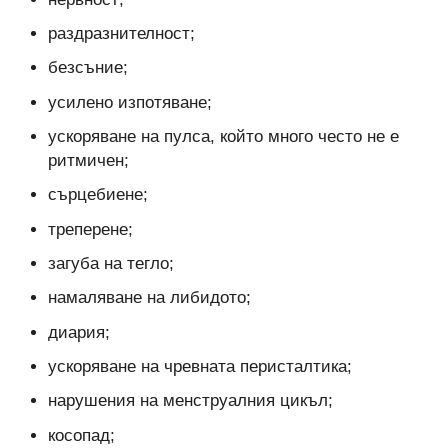
раздразнителност;
безсъние;
усилено изпотяване;
ускоряване на пулса, който много често не е
ритмичен;
сърцебиене;
треперене;
загуба на тегло;
намаляване на либидото;
диария;
ускоряване на чревната перисталтика;
нарушения на менструалния цикъл;
косопад;