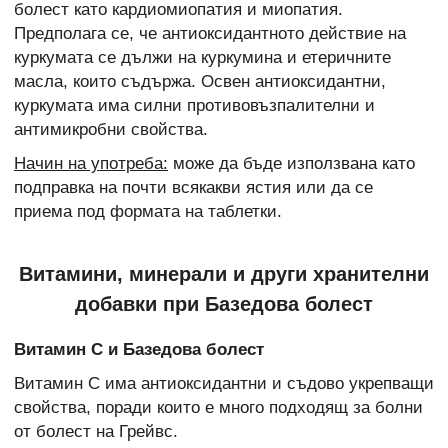
болест като кардиомиопатия и миопатия.
Предполага се, че антиоксидантното действие на
куркумата се дължи на куркумина и етеричните
масла, които съдържа. Освен антиоксидантни,
куркумата има силни противовъзпалителни и
антимикробни свойства.
Начин на употреба:
може да бъде използвана като
подправка на почти всякакви ястия или да се
приема под формата на таблетки.
Витамини, минерали и други хранителни
добавки при Базедова болест
Витамин С и Базедова болест
Витамин С има антиоксидантни и съдово укрепващи
свойства, поради които е много подходящ за болни
от болест на Грейвс.