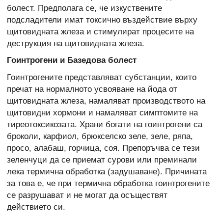
болест. Предполага се, че изкуствените
подсладители имат токсично въздействие върху
щитовидната жлеза и стимулират процесите на
деструкция на щитовидната жлеза.
Гоинтрогени и Базедова болест
Гоинтрогените представляват субстанции, които
пречат на нормалното усвояване на йода от
щитовидната жлеза, намаляват производството на
щитовидни хормони и намаляват симптомите на
тиреотоксикозата. Храни богати на гоинтрогени са
броколи, карфиол, брюкселско зеле, зеле, ряпа,
просо, алабаш, горчица, соя. Препоръчва се тези
зеленчуци да се приемат сурови или преминали
лека термична обработка (задушаване). Причината
за това е, че при термична обработка гоинтрогените
се разрушават и не могат да осъществят
действието си.