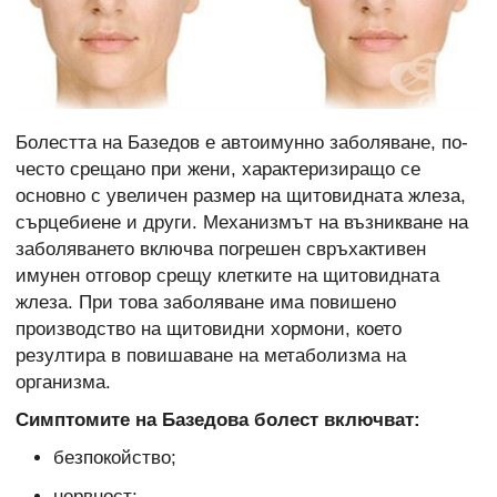
Болестта на Базедов е автоимунно заболяване, по-
често срещано при жени, характеризиращо се
основно с увеличен размер на щитовидната жлеза,
сърцебиене и други. Механизмът на възникване на
заболяването включва погрешен свръхактивен
имунен отговор срещу клетките на щитовидната
жлеза. При това заболяване има повишено
производство на щитовидни хормони, което
резултира в повишаване на метаболизма на
организма.
Симптомите на Базедова болест включват:
безпокойство;
нервност;