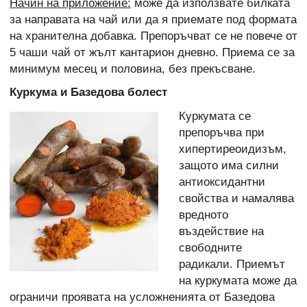
Начин на приложение:
може да използвате билката
за направата на чай или да я приемате под формата
на хранителна добавка. Препоръчват се не повече от
5 чаши чай от жълт кантарион дневно. Приема се за
минимум месец и половина, без прекъсване.
Куркума
и Базедова болест
Куркумата се
препоръчва при
хипертиреоидизъм,
защото има силни
антиоксидантни
свойства и намалява
вредното
въздействие на
свободните
радикали. Приемът
на куркумата може да
ограничи проявата на усложненията от Базедова