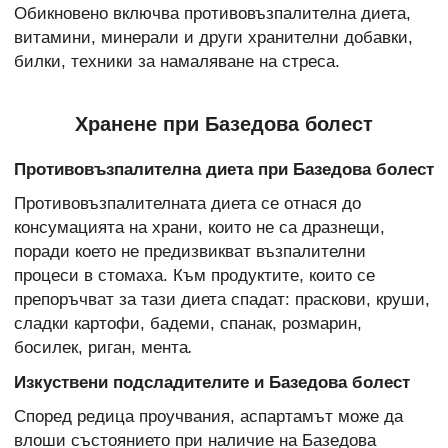
Обикновено включва противовъзпалителна диета,
витамини, минерали и други хранителни добавки,
билки, техники за намаляване на стреса.
Хранене при Базедова болест
Противовъзпалителна диета при Базедова болест
Противовъзпалителната диета се отнася до
консумацията на храни, които не са дразнещи,
поради което не предизвикват възпалителни
процеси в стомаха. Към продуктите, които се
препоръчват за тази диета спадат: праскови, круши,
сладки картофи, бадеми, спанак, розмарин,
босилек, риган, мента
.
Изкуствени подсладителите и Базедова болест
Според редица проучвания, аспартамът може да
влоши състоянието при наличие на Базедова