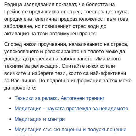
Редица изследвания показват, че болестта на
Грейвс се предизвиква от стрес, тоест съществува
определена генетична предразположеност към това
заболяване, но повишеният стрес води до
активация на този автоимунен процес.
Според някои проучвания, намаляването на стреса,
успокояването и релаксирането на тялото може да
доведе до регресия на заболяването. Има много
техники за релаксация. Опитайте няколко или
всичките и изберете тези, които са най-ефективни
за Вас лично. По-подробна информация за тях може
да прочетете:
Техники за релакс. Автогенен тренинг
Медитация - науката проглежда за невидимото
Медитация и мантри
Медитация със скъпоценни и полускъпоценни