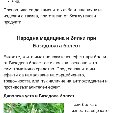
чиа.
Препоръчва се да замените хляба и пшеничните
изделия с такива, приготвени от безглутенови
продукти.
Народна медицина и билки при
Базедовата болест
Билките, които имат положителен ефект при болни
от Базедова болест се използват основно като
симптоматично средство. Сред основните им
ефекти са намаляване на сърцебиенето,
тревожността или пък наличие на антиоксидантен и
противовъзпалителен ефект.
Дяволска уста
и Базедова болест
Тази билка е
известна още като