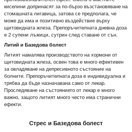
киселини допринасят за по-бързо възстановяване на
стомашната лигавица, затова се предполага, че
може да има и позитивно въздействие върху
щитовидната жлеза. Препоръчителната дневна доза
е 2 супени лъжици, сутрин след ставане от сън.
Литий и Базедова болест
Литият намалява производството на хормони от
щитовидната жлеза, освен това е много ефективен
за овладяване на депресивното състояние на
болните. Препоръчителната доза е индивидуална и
трябва да бъде назначавана само от лекар.
Проследяване на състоянието от лекар е много
важно, защото литият много често има странични
ефекти.
Стрес и Базедова болест