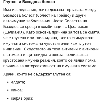
Глутен и Базедова болест
Има изследвания, които доказват връзката между
Базедова болест (болест на Грейвс) и други
автоимунни заболявания. Често Болестта на
Базедов се среща в комбинация с Цьолиакия
(Целиакия). Като основна причина за това се смята,
че е глутена или глианидина, които стимулират
имунната система на чувствителни към глутен
индивиди. Сходството на тези антигени с антигени
в стомаха и щитовидната жлеза предизвиква
кръстосана имунна реакция, която се явява пряка
причина за автореактивност на имунната система.
Храни, които не съдържат глутен са:
елдата;
киноа;
кафяв ориз;