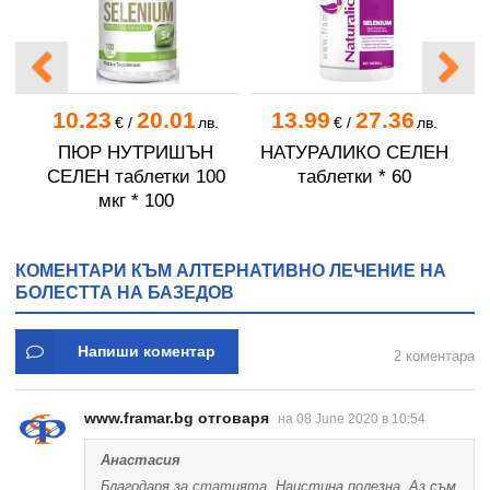
10.23
20.01
13.99
27.36
.
€
/
лв.
€
/
лв.
ПЮР НУТРИШЪН
НАТУРАЛИКО СЕЛЕН
и
СЕЛЕН таблетки 100
таблетки * 60
мкг * 100
КОМЕНТАРИ КЪМ АЛТЕРНАТИВНО ЛЕЧЕНИЕ НА
БОЛЕСТТА НА БАЗЕДОВ
Напиши коментар
2 коментара
www.framar.bg отговаря
на 08 June 2020 в 10:54
Анастасия
Благодаря за статията. Наистина полезна. Аз съм