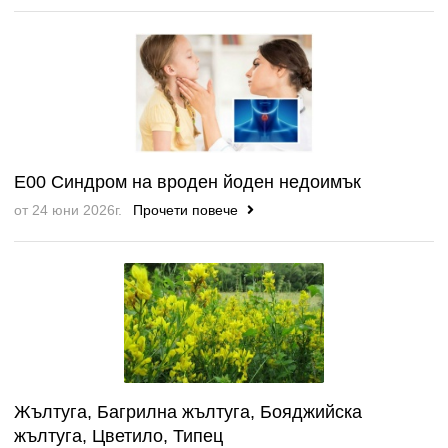
E00 Синдром на вроден йоден недоимък
от 24 юни 2026г.
Прочети повече
Жълтуга, Багрилна жълтуга, Бояджийска
жълтуга, Цветило, Типец