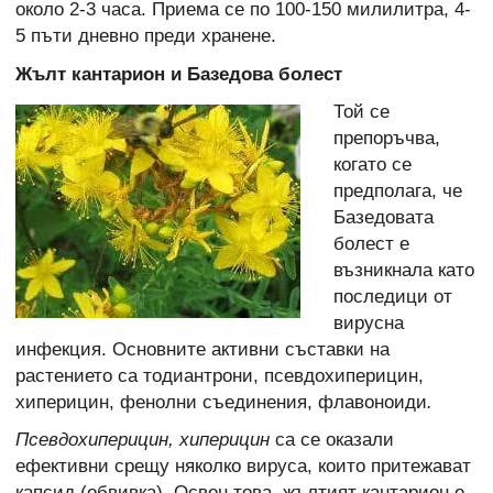
около 2-3 часа. Приема се по 100-150 милилитра, 4-
5 пъти дневно преди хранене.
Жълт кантарион и Базедова болест
Той се
препоръчва,
когато се
предполага, че
Базедовата
болест е
възникнала като
последици от
вирусна
инфекция. Основните активни съставки на
растението са тодиантрони, псевдохиперицин,
хиперицин, фенолни съединения, флавоноиди
.
Псевдохиперицин, хиперицин
са се оказали
ефективни срещу няколко вируса, които притежават
капсид (обвивка). Освен това, жълтият кантарион е