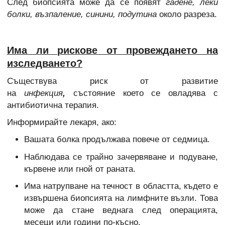
След биопсията може да се появят
гадене, леки
болки, възпаление, синини, подутина
около разреза.
Има ли рискове от провеждането на
изследването?
Съществува риск от развитие
на
инфекция
,
състояние което се овладява с
антибиотична терапия.
Информирайте лекаря, ако:
Вашата болка продължава повече от седмица.
Наблюдава се трайно зачервяване и подуване,
кървене или гной от раната.
Има натрупване на течност в областта, където е
извършена биопсията на лимфните възли. Това
може да стане веднага след операцията,
месеци или години по-късно.