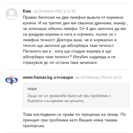
Еми
на 20 March 2022 в 11:44
Правих биопсия на два лимфни вьзела от коремна
кухина. И на третия ден ми свалиха дренажа, макар ,
че изтичаше обилно лимфа. От 4 ден започна да ми
се раздува корема и сега е огромен, пьлни се с
лимфна течност. Доктора каза, че е нормално и
тялото ще започне да абсорбира тази течност.
Питането ми е : кога ще спадне корема и ще
абсорбира тази течност? Изгубих надежда и се
страхувсм дс нп остана така зачинаги.
www.framar.bg отговаря
на 28 February 2014 в 18:21
лора
Защо не се провежда биопсия при проблеми с
бързото съсирване на кръвта.
Това изследване се прави по преценка на лекар. По
принцип при проблеми като Вашия няма такава
препоръка.