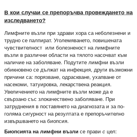
В кои случаи се препоръчва провеждането на
изследването?
Лимфните възли при здрави хора са неболезнени и
трудно се палпират. Уголемяването, повишената
чувствителност или болезненост на лимфните
възли в различни области на тялото насочват към
наличие на заболяване. Подутите лимфни възли
обикновено се дължат на инфекция, други възможни
причини са: порязване, одраскване, ухапване от
насекоми, татуировка, лекарствена реакция.
Увеличението на лимфните възли може да е
свързано със злокачествено заболяване. При
затруднения в поставянето на диагнозата и за по-
голяма сигурност на резултата е препоръчително
извършването на биопсия.
Биопсията на лимфни възли
се прави
с
цел: