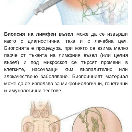
Биопсия на лимфен възел
може да се извърши
както с диагностична, така и с лечебна цел.
Биопсията е процедура, при която се взима малко
парче от тъканта на лимфния възел (или целия
възел) и под микроскоп се търсят промени в
клетките, насочващи към възпалително или
злокачествено заболяване. Биопсичният материал
може да се използва за микробиологични, генетични
и имунологични тестове.