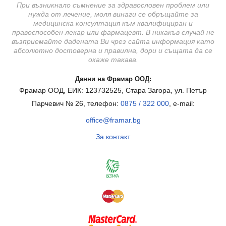
При възникнало съмнение за здравословен проблем или
нужда от лечение, моля винаги се обръщайте за
медицинска консултация към квалифициран и
правоспособен лекар или фармацевт. В никакъв случай не
възприемайте дадената Ви чрез сайта информация като
абсолютно достоверна и правилна, дори и същата да се
окаже такава.
Данни на Фрамар ООД:
Фрамар ООД, ЕИК: 123732525, Стара Загора, ул. Петър
Парчевич № 26, телефон:
0875 / 322 000
, e-mail:
office@framar.bg
За контакт