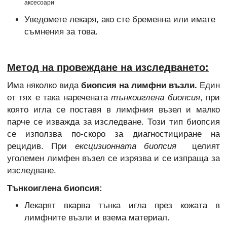
аксесоари
Уведомете лекаря, ако сте бременна или имате
съмнения за това.
Метод на провеждане на изследването:
Има няколко вида
биопсия на лимфни възли.
Един
от тях е така наречената
тънкоиглена биопсия
, при
която игла се поставя в лимфния възел и малко
парче се изважда за изследване. Този тип биопсия
се използва по-скоро за диагностициране на
рецидив. При
ексцизионната биопсия
целият
уголемен лимфен възел се изрязва и се изпраща за
изследване.
Тънкоиглена биопсия:
Лекарят вкарва тънка игла през кожата в
лимфните възли и взема материал.