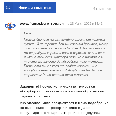
Напиши коментар
4 коментара
www.framar.bg отговаря
на 23 March 2022 в 14:42
Еми
Правих биопсия на два лимфни вьзела от коремна
кухина. И на третия ден ми свалиха дренажа, макар
, че изтичаше обилно лимфа. От 4 ден започна да
ми се раздува корема и сега е огромен, пьлни се с
лимфна течност. Доктора каза, че е нормално и
тялото ще започне да абсорбира тази течност.
Питането ми е : кога ще спадне корема и ще
абсорбира тази течност? Изгубих надежда и се
страхувсм дс нп остана така зачинаги.
Здравейте! Нормално лимфната течност се
абсорбира от тъканите и се насочва обратно към
съдовата система.
Ако оплакванията продължават и няма подобрение
на състоянието, препоръчително е да се
консултирате с лекаря, извършил процедурата.