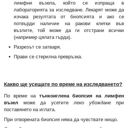
лимфни възела, който се изпраща в
лабораторията за изследване. Лекарят може да
изчака резултата от биопсията и ако се
потвърди наличие на ракови клетки във
възлите, той може да ги отстрани всички
(например цялата гърда).
Разрезът се затваря.
Прави се стерилна превръзка.
Какво ще усещате по време на изследването?
По време на
тънкоиглена биопсия на лимфен
възел
може да усетите
леко убождане
при
поставянето на иглата.
При отворената биопсия няма да чувствате нищо.