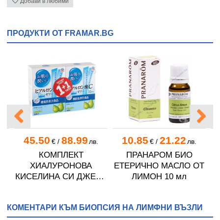
Добави в любими
ПРОДУКТИ ОТ FRAMAR.BG
45.50
88.99
10.85
21.22
€
/
лв.
€
/
лв.
 С
КОМПЛЕКТ
ПРАНАРОМ БИО
Д
ХИАЛУРОНОВА
ЕТЕРИЧНО МАСЛО ОТ
КИСЕЛИНА СИ ДЖЕЛИ
ЛИМОН 10 мл
желирани стика 2 кутии
* 31
КОМЕНТАРИ КЪМ БИОПСИЯ НА ЛИМФНИ ВЪЗЛИ