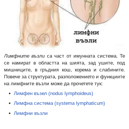
Лимфните възли
са част от имунната система. Те
се намират в областта на шията, зад ушите, под
мишниците, в гръдния кош, корема и слабините.
Повече за структурата, разположението и функциите
на лимфните възли може да прочетете тук:
Лимфен възел (nodus lymphoideus)
Лимфна система (systema lymphaticum)
Лимфни възли