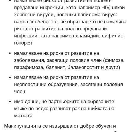
намаляване риска от развитие на полово-
предавани инфекции, като например HIV, някои
херпесни вируси, човешки папилома-вирус:
важна особеност е, че обрязването не намалява
риска от развитие на полово-предавани
инфекции, като например хламидии, сифилис,
гонорея
намаляване на риска от развитие на
заболявания, засягащи половия член (фимоза,
парафимоза, баланит, баланопостит и други)
намаляване на риска от развитие на
неопластични образувания, засягащи половия
член
има данни, че партньорките на обрязаните
мъже по-рядко развиват рак на шийката на
матката
Манипулацията се извършва от добре обучен и