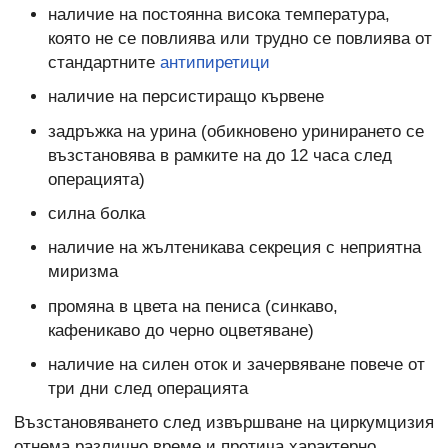
наличие на постоянна висока температура,
която не се повлиява или трудно се повлиява от
стандартните
антипиретици
наличие на персистиращо кървене
задръжка на урина (обикновено уринирането се
възстановява в рамките на до 12 часа след
операцията)
силна болка
наличие на жълтеникава секреция с неприятна
миризма
промяна в цвета на пениса (синкаво,
кафеникаво до черно оцветяване)
наличие на силен оток и зачервяване повече от
три дни след операцията
Възстановяването след извършване на циркумцизия
отнема различно време и протича характерно.