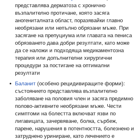
представлява дерматоза с хронично
възпалително протичане, която засяга
аногениталната област, поразявайки главно
необрязани или непълно обрязани мъже. При
засягане на препуциума или главата на пениса
обрязването дава добри резултати, като може
да се наложи и подходяща медикаментозна
терапия или допълнителни хирургични
процедури за постигане на оптимални
резултати
Баланит
(особено рецидивиращите форми):
състоянието представлява възпалително
заболяване на половия член и засяга предимно
полово-активните необрязани мъже. Чести
симптоми на болестта включват язви по
лигавицата, зачервяване, болка, сърбеж,
парене, нарушения в потентността, болезнено и
затруднено уриниране, като лечението е