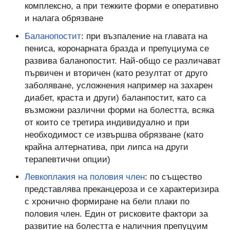
комплексно, а при тежките форми е оперативно
и налага обрязване
Баланопостит
: при възпаление на главата на
пениса, коронарната бразда и препуциума се
развива баланопостит. Най-общо се различават
първичен и вторичен (като резултат от друго
заболяване, усложнения например на захарен
диабет, краста и други) баланпостит, като са
възможни различни форми на болестта, всяка
от които се третира индивидуално и при
необходимост се извършва обрязване (като
крайна алтернатива, при липса на други
терапевтични опции)
Левкоплакия на половия член
: по същество
представлява преканцероза и се характеризира
с хронично формиране на бели плаки по
половия член. Един от рисковите фактори за
развитие на болестта е наличния препуцуим