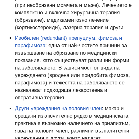
(при необрязани момчета и мъже). Лечението е
комплексно и включва хирургична терапия
(обрязване), медикаментозно лечение
(кортикостероиди), лазерна терапия и други
Изобилен (redundant) препуциум, фимоза и
парафимоза
: една от най-честите причини за
извършване на обрязване по медицински
показания, като съществуват различни форми
на заболяването. В зависимост от вида на
увреждането (вродена или придобита фимоза,
парафимоза) и тежестта на заболяването се
назначават подходяща лекарствена и
оперативна терапия
Други увреждания на половия член
: макар и
срещани изключително рядко в медицинската
практика е възможно наличието на приапизъм,
язва на половия член, различни възпалителни
увреждания и други, които налагат