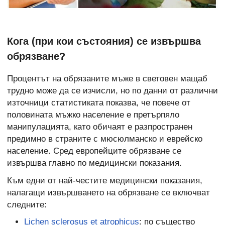
Кога (при кои състояния) се извършва
обрязване?
Процентът на обрязаните мъже в световен мащаб
трудно може да се изчисли, но по данни от различни
източници статистиката показва, че повече от
половината мъжко население е претърпяло
манипулацията, като обичаят е разпространен
предимно в страните с мюсюлманско и еврейско
население. Сред европейците обрязване се
извършва главно по медицински показания.
Към едни от най-честите медицински показания,
налагащи извършването на обрязване се включват
следните:
Lichen sclerosus et atrophicus
: по същество