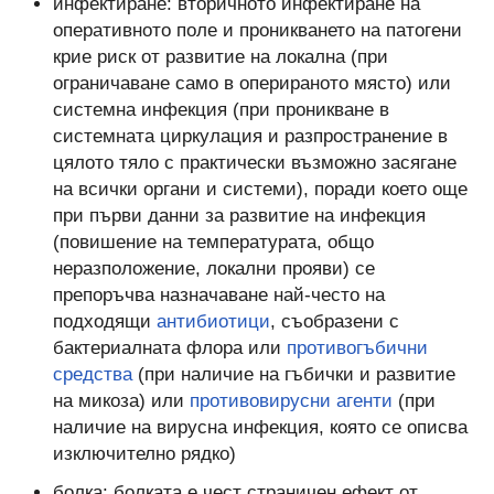
инфектиране: вторичното инфектиране на
оперативното поле и проникването на патогени
крие риск от развитие на локална (при
ограничаване само в оперираното място) или
системна инфекция (при проникване в
системната циркулация и разпространение в
цялото тяло с практически възможно засягане
на всички органи и системи), поради което още
при първи данни за развитие на инфекция
(повишение на температурата, общо
неразположение, локални прояви) се
препоръчва назначаване най-често на
подходящи
антибиотици
, съобразени с
бактериалната флора или
противогъбични
средства
(при наличие на гъбички и развитие
на микоза) или
противовирусни агенти
(при
наличие на вирусна инфекция, която се описва
изключително рядко)
болка: болката е чест страничен ефект от