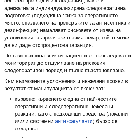
обстоен преглед и изследвания), както и
адекватната индивидуализирана следоперативна
подготовка (подходяща грижа за оперативното
място, спазването на препоръките за антисептика и
дезинфекция) намаляват рисковете от изява на
усложнения, въпреки което няма лекар, който може
да ви даде стопроцентова гаранция.
По тази причина всички пациенти се проследяват и
мониторират до отшумяване на рисковия
следоперативен период и пълно възстановяване.
Към възможните усложнения и нежелани прояви в
резултат от манипулацията се включват:
кървене: кървенето е една от най-честите
оперативни и следоперативни нежелани
реакции, като с подходящи средства (локални
и/или системни
антикоагуланти
) бързо се
овладява