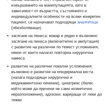
извършването на манипулацията, като в
зависимост от възрастта, състоянието и
индивидуалните особености на всеки конкретен
пациент, се назначават подходящи
аналгетици
(обезболяващи)
засягане на пениса: макар и рядко е възможно
засягане на пениса (включително и ампутация)
с развитие на различни по тежест усложнения,
някои от които налагат повторна хирургична
намеса
развитие на различни локални усложнения:
възможно е развитие на епидермална киста
(налага подходящи хирургично и
медикаментозно лечение), цикатрикс (белег,
който може да причини не само козметично
неразположение), адхезии, вариращи от леки до
тежки