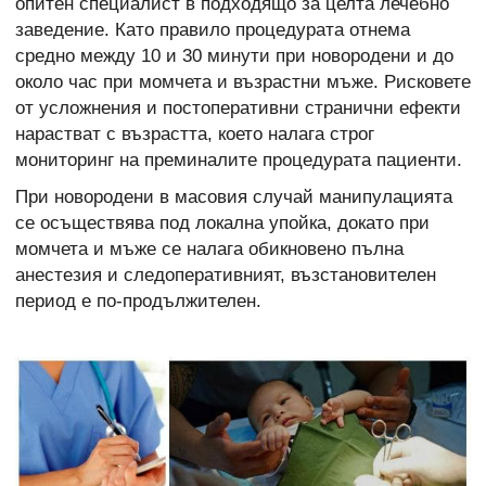
опитен специалист в подходящо за целта лечебно
заведение. Като правило процедурата отнема
средно между 10 и 30 минути при новородени и до
около час при момчета и възрастни мъже. Рисковете
от усложнения и постоперативни странични ефекти
нарастват с възрастта, което налага строг
мониторинг на преминалите процедурата пациенти.
При новородени в масовия случай манипулацията
се осъществява под локална упойка, докато при
момчета и мъже се налага обикновено пълна
анестезия и следоперативният, възстановителен
период е по-продължителен.