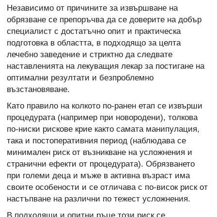
Независимо от причините за извършване на
обрязване се препоръчва да се доверите на добър
специалист с достатъчно опит и практическа
подготовка в областта, в подходящо за целта
лечебно заведение и стриктно да следвате
наставленията на лекуващия лекар за постигане на
оптимални резултати и безпроблемно
възстановяване.
Като правило на колкото по-ранен етап се извърши
процедурата (например при новородени), толкова
по-ниски рискове крие както самата манипулация,
така и постоперативния период (наблюдава се
минимален риск от възникване на усложнения и
странични ефекти от процедурата). Обрязването
при големи деца и мъже в активна възраст има
своите особености и се отличава с по-висок риск от
настъпване на различни по тежест усложнения.
В подходящи и опитни ръце този риск се