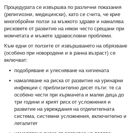
Процедурата се извършва по различни показания
(религиозни, медицински), като се счита, че крие
многобройни ползи за мъжкото здраве и намалява
рисковете от развитие на някои често срещани при
момчетата и мъжете здравословни проблеми.
Към едни от ползите от извършването на обрязване
(особено при новородени и в ранна възраст) се
включват:
подобряване и улесняване на хигиената
намаляване на риска от развитие на уринарни
инфекции с приблизително десет пъти: те са
особено чести при кърмачета и малки деца до
три години и крият риск от усложнения и
развитие на увреждания на отделителната
система, системни усложнения, включително и
леталитет