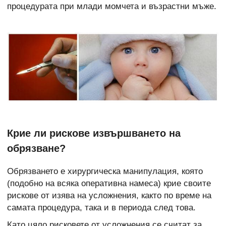
процедурата при млади момчета и възрастни мъже.
Крие ли рискове извършването на
обрязване?
Обрязването е хирургическа манипулация, която
(подобно на всяка оперативна намеса) крие своите
рискове от изява на усложнения, както по време на
самата процедура, така и в периода след това.
Като цяло рисковете от усложнения се считат за