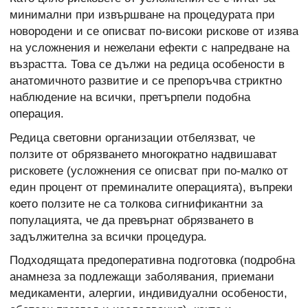
минимални при извършване на процедурата при
новородени и се описват по-високи рискове от изява
на усложнения и нежелани ефекти с напредване на
възрастта. Това се дължи на редица особености в
анатомичното развитие и се препоръчва стриктно
наблюдение на всички, претърпели подобна
операция.
Редица световни организации отбелязват, че
ползите от обрязването многократно надвишават
рисковете (усложнения се описват при по-малко от
един процент от преминалите операцията), въпреки
което ползите не са толкова сигнификантни за
популацията, че да превърнат обрязването в
задължителна за всички процедура.
Подходящата предоперативна подготовка (подробна
анамнеза за подлежащи заболявания, приемани
медикаменти, алергии, индивидуални особености,