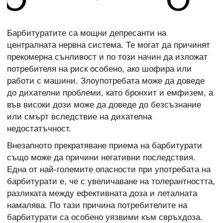
Барбитуратите са мощни депресанти на
централната нервна система. Те могат да причинят
прекомерна сънливост и по този начин да изложат
потребителя на риск особено, ако шофира или
работи с машини. Злоупотребата може да доведе
до дихателни проблеми, като бронхит и емфизем, а
във високи дози може да доведе до безсъзнание
или смърт вследствие на дихателна
недостатъчност.
Внезапното прекратяване приема на барбитурати
също може да причини негативни последствия.
Една от най-големите опасности при употребата на
барбитурати е, че с увеличаване на толерантността,
разликата между ефективната доза и леталната
намалява. По тази причина потребителите на
барбитурати са особено уязвими към свръхдоза.