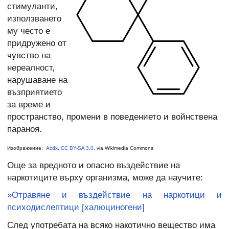
стимуланти,
използването
му често е
придружено от
чувство на
нереалност,
нарушаване на
възприятието
за време и
пространство, промени в поведението и войнствена
параноя.
Изображение:
Acdx
,
CC BY-SA 3.0
, via Wikimedia Commons
Още за вредното и опасно въздействие на
наркотиците върху организма, може да научите:
»Отравяне и въздействие на наркотици и
психодислептици [халюциногени]
След употребата на всяко накотично вещество има