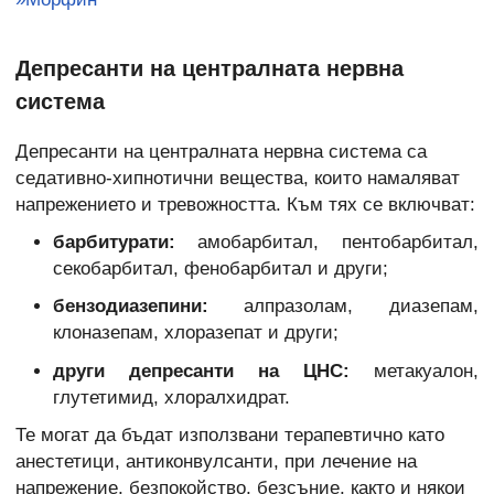
Депресанти на централната нервна
система
Депресанти на централната нервна система са
седативно-хипнотични вещества, които намаляват
напрежението и тревожността. Към тях се включват:
барбитурати:
амобарбитал, пентобарбитал,
секобарбитал, фенобарбитал и други;
бензодиазепини:
алпразолам, диазепам,
клоназепам, хлоразепат и други;
други депресанти на ЦНС:
метакуалон,
глутетимид, хлоралхидрат.
Те могат да бъдат използвани терапевтично като
анестетици, антиконвулсанти, при лечение на
напрежение, безпокойство, безсъние, както и някои