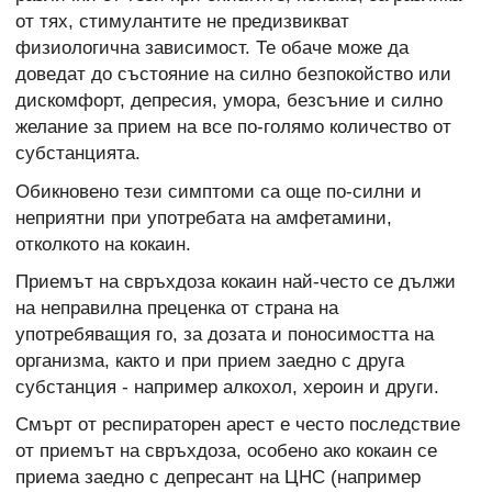
от тях, стимулантите не предизвикват
физиологична зависимост. Те обаче може да
доведат до състояние на силно безпокойство или
дискомфорт, депресия, умора, безсъние и силно
желание за прием на все по-голямо количество от
субстанцията.
Обикновено тези симптоми са още по-силни и
неприятни при употребата на амфетамини,
отколкото на кокаин.
Приемът на свръхдоза кокаин най-често се дължи
на неправилна преценка от страна на
употребяващия го, за дозата и поносимостта на
организма, както и при прием заедно с друга
субстанция - например алкохол, хероин и други.
Смърт от респираторен арест е често последствие
от приемът на свръхдоза, особено ако кокаин се
приема заедно с депресант на ЦНС (например