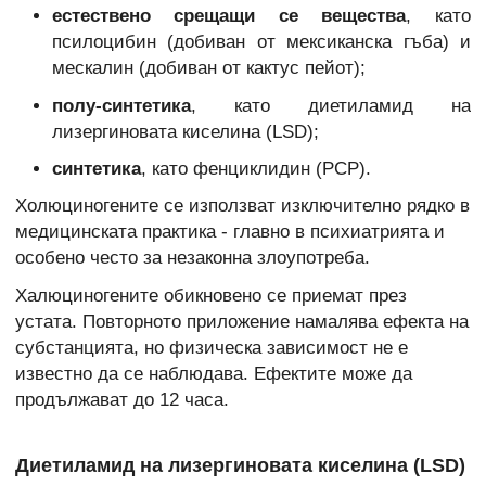
естествено срещащи се вещества
, като
псилоцибин (добиван от мексиканска гъба) и
мескалин (добиван от кактус пейот);
полу-синтетика
, като диетиламид на
лизергиновата киселина (LSD);
синтетика
, като фенциклидин (РСР).
Холюциногените се използват изключително рядко в
медицинската практика - главно в психиатрията и
особено често за незаконна злоупотреба.
Халюциногените обикновено се приемат през
устата. Повторното приложение намалява ефекта на
субстанцията, но физическа зависимост не е
известно да се наблюдава. Ефектите може да
продължават до 12 часа.
Диетиламид на лизергиновата киселина (LSD)