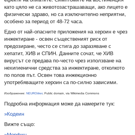
като цяло не са животозастрашаващи, ако лицето е
физически здраво, но са изключително неприятни,
особено за период от 48-72 часа.
Едно от най-опасните приложения на хероин е чрез
инжектиране - освен същественият риск от
предозиране, често се стига до заразяване с
хепатит, ХИВ и СПИН. Данните сочат, че ХИВ
вирусът се предава по-често чрез използване на
нехигиенични средства за инжектиране, отколкото
по полов път. Освен това инжекционно
употребяващите хероин са по-силно зависими.
Изображение:
NEUROtiker
, Public domain, via Wikimedia Commons
Подробна информация може да намерите тук:
»Кодеин
Вижте също:
»Морфин