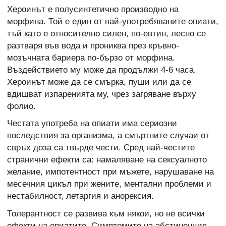
Хероинът е полусинтетично производно на
морфина. Той е един от най-употребяваните опиати,
тъй като е относително силен, по-евтин, лесно се
разтваря във вода и прониква през кръвно-
мозъчната бариера по-бързо от морфина.
Въздействието му може да продължи 4-6 часа.
Хероинът може да се смърка, пуши или да се
вдишват изпаренията му, чрез загряване върху
фолио.
Честата употреба на опиати има сериозни
последствия за организма, а смъртните случаи от
свръх доза са твърде чести. Сред най-честите
странични ефекти са: намаляване на сексуалното
желание, импотентност при мъжете, нарушаване на
месечния цикъл при жените, ментални проблеми и
нестабилност, летаргия и анорексия.
Толерантност се развива към някои, но не всички
ефекти на опиатите. Симптомите на абстиненция