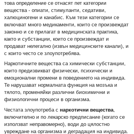
това определение се отнасят пет категории
вещества - опиати, стимуланти, седативи,
халюциногени и канабис. Към тези категории се
включват много медикаменти, които се произвеждат
законно и се прилагат в медицинската практика,
както и субстанции, които се произвеждат и
продават нелегално (извън медицинските канали), и
с които често се злоупотребява.
Наркотичните вещества са химически субстанции,
които предизвикват физически, психически и
емоционални промени в поведението на индивида.
Те нарушават нормалната функция на мозъка и
тялото, променяйки различни биохимични и
физиологични процеси в организма.
Честата злоупотреба с
наркотични вещества
,
включително и по лекарско предписание (когато се
използват неправомерно), води до цялостно
увреждане на организма и деградация на индивида.