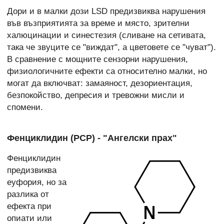
Дори и в малки дози LSD предизвиква нарушения
във възприятията за време и място, зрителни
халюцинации и синестезия (сливане на сетивата,
така че звуците се "виждат", а цветовете се "чуват").
В сравнение с мощните сензорни нарушения,
физиологичните ефекти са относително малки, но
могат да включват: замаяност, дезориентация,
безпокойство, депресия и тревожни мисли и
спомени.
Фенциклидин (PCP) - "Ангелски прах"
Фенциклидин
предизвиква
еуфория, но за
разлика от
ефекта при
опиати или