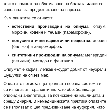
които спомагат за облекчаване на болката и/или се
използват за предизвикване на наркоза.
Към опиатите се отнасят:
естествени производни на опиума:
опиум,
морфин, кодеин и тебаин (параморфин).
полусинтетични наркотични вещества:
хероин
(бял кон) и хидроморфон.
синтетични производни на опиума:
меперидин
(петидин), метадон и фентанил.
Опиумът е кафяв, лепкав ексудат добит от неузрели
шушулки на опиев мак.
Опиатите потискат централната нервна система и
се използват терапевтично като обезболяващи -
опиоидни аналгетици, за потискане на кашлицата и
срещу диария. В немедицинската практика опиатите
се използват с цел предизвикване на еуфория, като