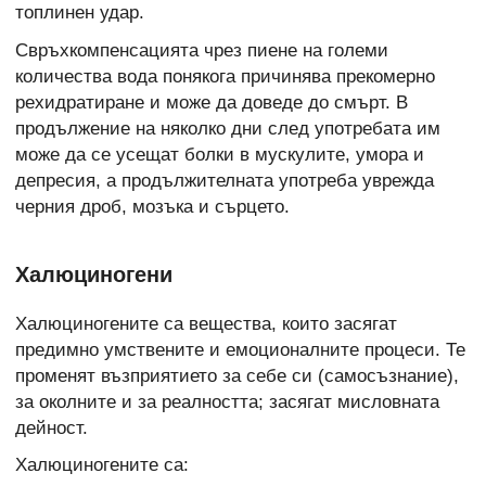
топлинен удар.
Свръхкомпенсацията чрез пиене на големи
количества вода понякога причинява прекомерно
рехидратиране и може да доведе до смърт. В
продължение на няколко дни след употребата им
може да се усещат болки в мускулите, умора и
депресия, а продължителната употреба уврежда
черния дроб, мозъка и сърцето.
Халюциногени
Халюциногените са вещества, които засягат
предимно умствените и емоционалните процеси. Те
променят възприятието за себе си (самосъзнание),
за околните и за реалността; засягат мисловната
дейност.
Халюциногените са: