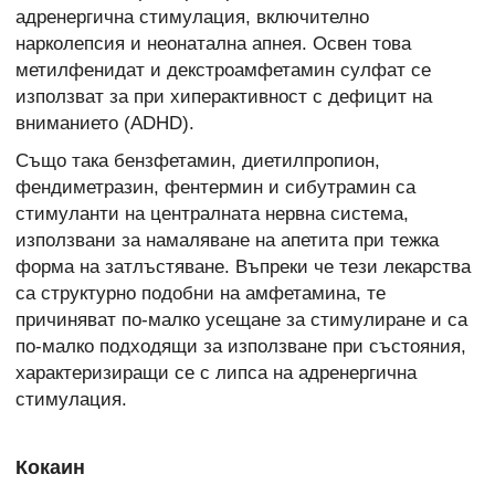
адренергична стимулация, включително
нарколепсия и неонатална апнея. Освен това
метилфенидат и декстроамфетамин сулфат се
използват за при хиперактивност с дефицит на
вниманието (ADHD).
Също така бензфетамин, диетилпропион,
фендиметразин, фентермин и сибутрамин са
стимуланти на централната нервна система,
използвани за намаляване на апетита при тежка
форма на затлъстяване. Въпреки че тези лекарства
са структурно подобни на амфетамина, те
причиняват по-малко усещане за стимулиране и са
по-малко подходящи за използване при състояния,
характеризиращи се с липса на адренергична
стимулация.
Кокаин