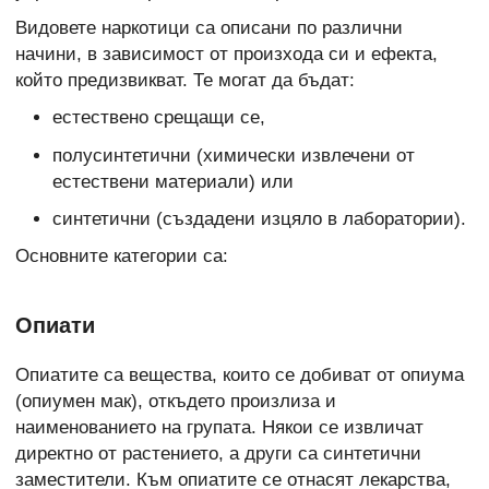
Видовете наркотици са описани по различни
начини, в зависимост от произхода си и ефекта,
който предизвикват. Те могат да бъдат:
естествено срещащи се,
полусинтетични (химически извлечени от
естествени материали) или
синтетични (създадени изцяло в лаборатории).
Основните категории са:
Опиати
Опиатите са вещества, които се добиват от опиума
(опиумен мак), откъдето произлиза и
наименованието на групата. Някои се извличат
директно от растението, а други са синтетични
заместители. Към опиатите се отнасят лекарства,