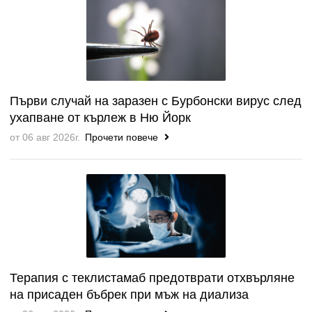
Първи случай на заразен с Бурбонски вирус след
ухапване от кърлеж в Ню Йорк
от 06 авг 2026г.
Прочети повече
Терапия с теклистамаб предотврати отхвърляне
на присаден бъбрек при мъж на диализа