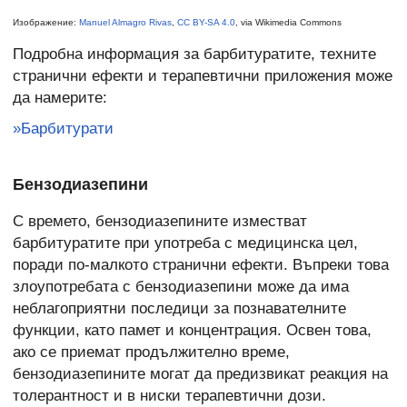
Изображение:
Manuel Almagro Rivas
,
CC BY-SA 4.0
, via Wikimedia Commons
Подробна информация за барбитуратите, техните
странични ефекти и терапевтични приложения може
да намерите:
»Барбитурати
Бензодиазепини
С времето, бензодиазепините изместват
барбитуратите при употреба с медицинска цел,
поради по-малкото странични ефекти. Въпреки това
злоупотребата с бензодиазепини може да има
неблагоприятни последици за познавателните
функции, като памет и концентрация. Освен това,
ако се приемат продължително време,
бензодиазепините могат да предизвикат реакция на
толерантност и в ниски терапевтични дози.