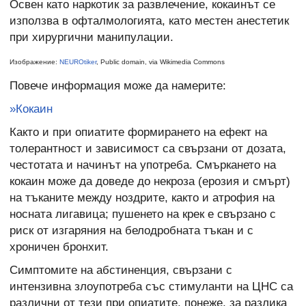
Освен като наркотик за развлечение, кокаинът се
използва в офталмологията, като местен анестетик
при хирургични манипулации.
Изображение:
NEUROtiker
, Public domain, via Wikimedia Commons
Повече информация може да намерите:
»Кокаин
Както и при опиатите формирането на ефект на
толерантност и зависимост са свързани от дозата,
честотата и начинът на употреба. Смъркането на
кокаин може да доведе до некроза (ерозия и смърт)
на тъканите между ноздрите, както и атрофия на
носната лигавица; пушенето на крек е свързано с
риск от изгаряния на белодробната тъкан и с
хроничен бронхит.
Симптомите на абстиненция, свързани с
интензивна злоупотреба със стимуланти на ЦНС са
различни от тези при опиатите, понеже, за разлика