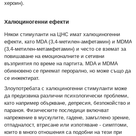
хероин).
Халюциногенни ефекти
Някои стимуланти на ЦНС имат халюциногенни
ефекти, като MDA (3,4-метилен-амфетамин) и MDMA
(3,4-метилен-метамфетамин) и често се вземат за
повишаване на емоционалните и сетивни
възприятия по време на партита. MDA и MDMA
обикновено се приемат перорално, но може също да
се инжектират.
Злоупотребата с халюциногенни стимуланти може
да предизвика различни психологически проблеми,
като например объркване, депресия, безпокойство и
параноя. Физическите последици включват
напрежение в мускулите, гадене, замъглено зрение,
отпадналост, втрисане или изпотяване - симптоми,
които в много отношения са подобни на тези при