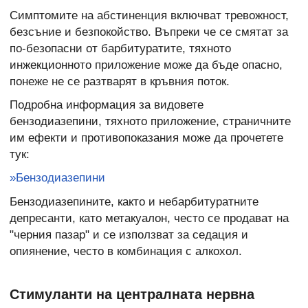
Симптомите на абстиненция включват тревожност,
безсъние и безпокойство. Въпреки че се смятат за
по-безопасни от барбитуратите, тяхното
инжекционното приложение може да бъде опасно,
понеже не се разтварят в кръвния поток.
Подробна информация за видовете
бензодиазепини, тяхното приложение, страничните
им ефекти и противопоказания може да прочетете
тук:
»Бензодиазепини
Бензодиазепините, както и небарбитуратните
депресанти, като метакуалон, често се продават на
"черния пазар" и се използват за седация и
опиянение, често в комбинация с алкохол.
Стимуланти на централната нервна