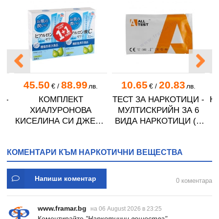
45.50
88.99
10.65
20.83
€
/
лв.
€
/
лв.
 -
КОМПЛЕКТ
ТЕСТ ЗА НАРКОТИЦИ -
К
,
ХИАЛУРОНОВА
МУЛТИСКРИЙН ЗА 6
КИСЕЛИНА СИ ДЖЕЛИ
ВИДА НАРКОТИЦИ (С
желирани стика 2 кутии
МЕТАДОН) С ПРОБА
* 31
ОТ УРИНА DOA-165
КОМЕНТАРИ КЪМ НАРКОТИЧНИ ВЕЩЕСТВА
Напиши коментар
0 коментара
www.framar.bg
на 06 August 2026 в 23:25
Коментирайте
"Наркотични вещества"