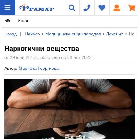
Инфо
Назад
|
Начало
Медицинска енциклопедия
Лечения
Нарк
Наркотични вещества
от 29 юни 2015г., обновено на 08 дек 2022г.
Автор:
Мариета Георгиева