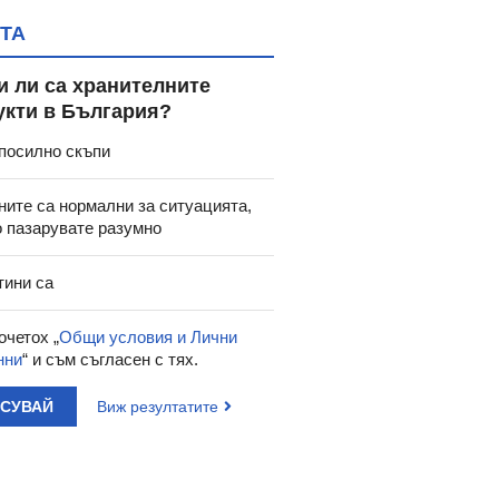
ТА
и ли са хранителните
укти в България?
посилно скъпи
ните са нормални за ситуацията,
о пазарувате разумно
тини са
очетох „
Общи условия и Лични
нни
“ и съм съгласен с тях.
АСУВАЙ
Виж резултатите