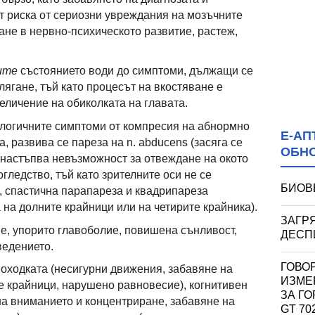
 риска от сериозни увреждания на мозъчните
ане в нервно-психическото развитие, растеж,
ите
състоянието води до симптоми, дължащи се
ягане, тъй като процесът на вкостяване е
еличение на обиколката на главата.
ологичните симптоми от компресия на абнормно
Е-АП
 развива се пареза на n. abducens (засяга се
ОБН
 настъпва невъзможност за отвеждане на окото
гледство, тъй като зрителните оси не се
БИОВЕ
), спастична парапареза и квадрипареза
 на долните крайници или на четирите крайника).
ЗАГР
е, упорито главоболие, повишена сънливост,
ДЕСП
ведението.
ГОВО
оходката (несигурни движения, забавяне на
ИЗМЕ
е крайници, нарушено равновесие), когнитивен
ЗА ГО
на вниманието и концентриране, забавяне на
GT 70