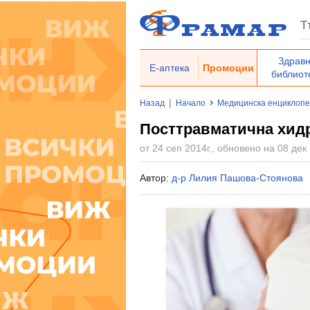
Здрав
Е-аптека
Промоции
библиот
|
Назад
Начало
Медицинска енциклоп
Посттравматична хид
от 24 сеп 2014г., обновено на 08 дек 
Автор:
д-р Лилия Пашова-Стоянова