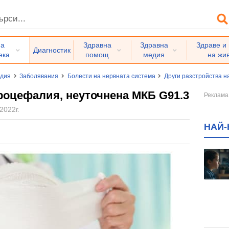
на
Здравна
Здравна
Здраве и
Диагностик
ека
помощ
медия
на жи
едия
Заболявания
Болести на нервната система
Други разстройства н
роцефалия, неуточнена МКБ G91.3
2022г.
НАЙ-