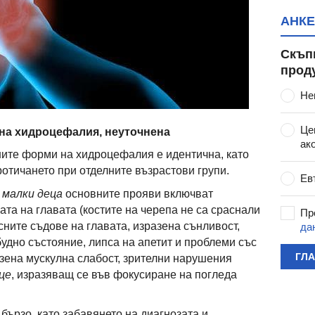
АНКЕ
Скъп
прод
Не
Це
на хидроцефалия, неуточнена
ак
ите форми на хидроцефалия е идентична, като
ротичането при отделните възрастови групи.
Ев
 малки деца
основните прояви включват
та на главата (костите на черепа не са сраснали
Пр
ните съдове на главата, изразена сънливост,
да
удно състояние, липса на апетит и проблеми със
ГЛ
азена мускулна слабост, зрителни нарушения
це
, изразяващ се във фокусиране на погледа
бързо, като забавянето на диагнозата и