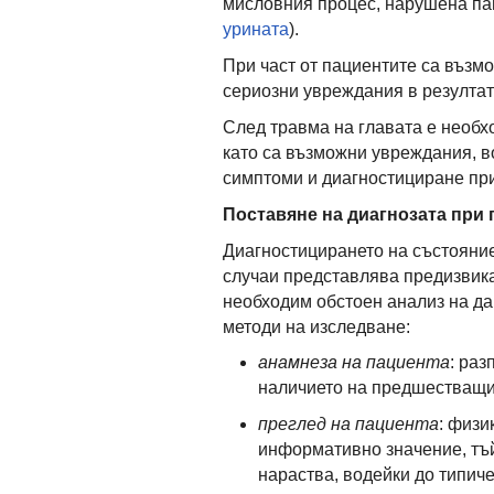
мисловния процес, нарушена пам
урината
).
При част от пациентите са възмо
сериозни увреждания в резултат
След травма на главата е необх
като са възможни увреждания, 
симптоми и диагностициране при
Поставяне на диагнозата при
Диагностицирането на състояние
случаи представлява предизвика
необходим обстоен анализ на да
методи на изследване:
анамнеза на пациента
: раз
наличието на предшестващи
преглед на пациента
: физи
информативно значение, тъй
нараства, водейки до типиче