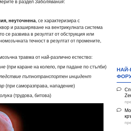
мерите в раздел
Заболявания
:
ия, неуточнена
, се характеризира с
квор и разширяване на вентрикулната система
то се развива в резултат от обструкция или
омозъчната течност в резултат от промените,
мозъчна травма от най-различно естество:
ане
(при каране на колело, при падане по стълби)
НАЙ-
ФОР
следствие пътнотранспортен инцидент
ар
(при саморазправа, нападение)
Сп
Ze
полука
(трудова, битова)
пре
Мо
кр
пре