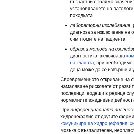
възрастни с голямо значени
установяването на патологи
походката
лабораторни изследвания
:
диагноза за изключване на 
симптомите на пациента
образни методи на изследв
диагностика, включваща
ком
на главата
, при необходимо
деца може да се извърши и 
Своевременното откриване на съ
намаляване рисковете от развит
последици, водещи в редица слу
нормалните ежедневни дейности
При
диференциалната диагноз
хидроцефалия от другите форми 
комуникираща хидроцефалия
,
х
мозъка с възпалителен, неоплас