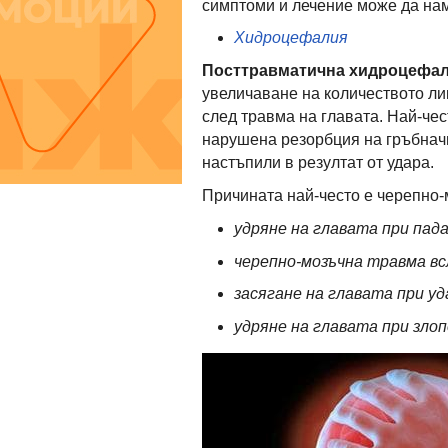
симптоми и лечение може да на
Хидроцефалия
Посттравматична хидроцефал
увеличаване на количеството ли
след травма на главата. Най-чес
нарушена резорбция на гръбначн
настъпили в резултат от удара.
Причината най-често е черепно-
удряне на главата при пад
черепно-мозъчна травма в
засягане на главата при уд
удряне на главата при зло