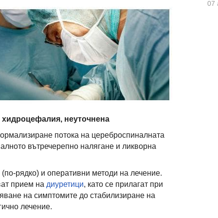
07 
 хидроцефалия, неуточнена
ормализиране потока на цереброспиналната
малното вътречерепно налягане и ликворна
 (по-рядко) и оперативни методи на лечение.
ат прием на
диуретици
, като се прилагат при
яване на симптомите до стабилизиране на
гично лечение.