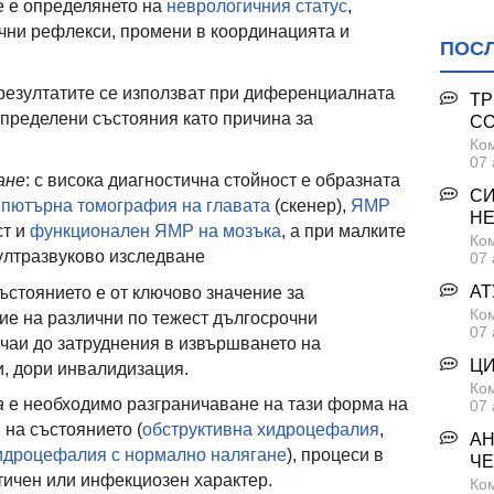
е е определянето на
неврологичния статус
,
чни рефлекси, промени в координацията и
ПОС
 резултатите се използват при диференциалната
ТР
определени състояния като причина за
С
Ком
07 
ане
: с висока диагностична стойност е образната
СИ
пютърна томография на главата
(скенер),
ЯМР
Н
ст и
функционален ЯМР на мозъка
, а при малките
Ком
ултразвуково изследване
07 
АТ
стоянието е от ключово значение за
Ком
ие на различни по тежест дългосрочни
07 
чаи до затруднения в извършването на
ЦИ
, дори инвалидизация.
Ком
а
е необходимо разграничаване на тази форма на
07 
на състоянието (
обструктивна хидроцефалия
,
АН
идроцефалия с нормално налягане
), процеси в
ЧЕ
тичен или инфекциозен характер.
Ком