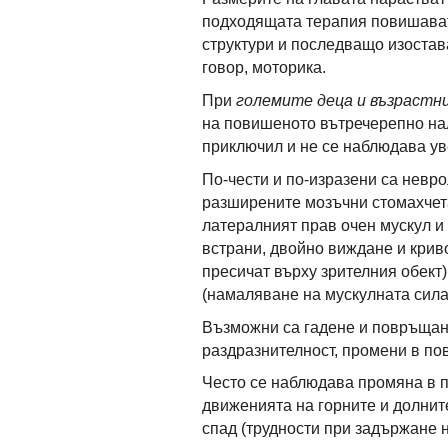
подходящата терапия повишават
структури и последващо изостав
говор, моторика.
При
големите деца и възрастн
на повишеното вътречерепно нал
приключил и не се наблюдава ув
По-чести и по-изразени са невр
разширените мозъчни стомахчета,
латералният прав очен мускул и
встрани, двойно виждане и криво
пресичат върху зрителния обект
(намаляване на мускулната сила
Възможни са гадене и повръщан
раздразнителност, промени в по
Често се наблюдава промяна в п
движенията на горните и долнит
спад (трудности при задържане 