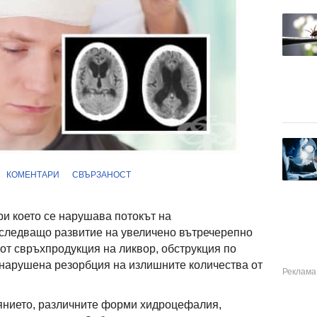
КОМЕНТАРИ
СВЪРЗАНОСТ
и което се нарушава потокът на
оследващо развитие на увеличено вътречерепно
 от свръхпродукция на ликвор, обструкция по
и нарушена резорбция на излишните количества от
нието, различните форми хидроцефалия,