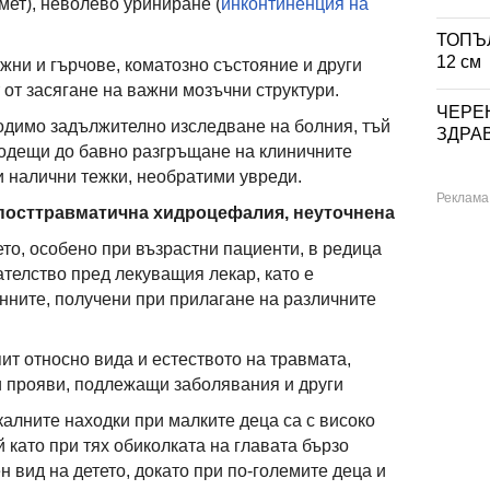
ет), неволево уриниране (
инконтиненция на
ТОПЪЛ
12 см
жни и гърчове, коматозно състояние и други
 от засягане на важни мозъчни структури.
ЧЕРЕН
одимо задължително изследване на болния, тъй
ЗДРА
водещи до бавно разгръщане на клиничните
 налични тежки, необратими увреди.
 посттравматична хидроцефалия, неуточнена
то, особено при възрастни пациенти, в редица
телство пред лекуващия лекар, като е
нните, получени при прилагане на различните
пит относно вида и естеството на травмата,
 прояви, подлежащи заболявания и други
калните находки при малките деца са с високо
 като при тях обиколката на главата бързо
н вид на детето, докато при по-големите деца и