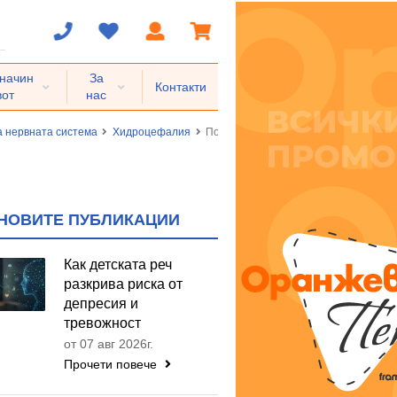
 начин
За
Контакти
вот
нас
а нервната система
Хидроцефалия
Посттравматична хидроцефалия, не
НОВИТЕ ПУБЛИКАЦИИ
Как детската реч
разкрива риска от
депресия и
тревожност
от 07 авг 2026г.
Прочети повече