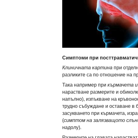
Симптоми при посттравматич
Клиничната картина
при отделн
разликите са по отношение на п
Така например при
кърмачета и
нарастване размерите и обиколка
напълно), изпъкване на кръвонос
трудно събуждане и оставане в б
засукването при кърмачета, изр
(
симптом на залязващото слън
надолу).
Размерите на главата нарастват 