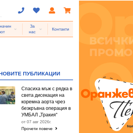
 начин
За
Контакти
вот
нас
НОВИТЕ ПУБЛИКАЦИИ
Спасиха мъж с рядка в
света дисекация на
коремна аорта чрез
безкръвна операция в
УМБАЛ „Тракия“
от 07 авг 2026г.
Прочети повече