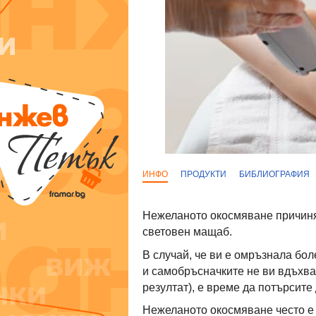
ИНФО
ПРОДУКТИ
БИБЛИОГРАФИЯ
Нежеланото окосмяване причиня
световен мащаб.
В случай, че ви е омръзнала бо
и самобръсначките не ви вдъхва
резултат), е време да потърсите
Нежеланото окосмяване често е 