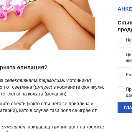
АНКЕ
Скъп
прод
Не
Це
ак
ерната епилация?
Ев
на
селективната термолиза
. Източникът
п от светлина (
импулс
) в космените фоликули,
Пр
те клетки на кожата (меланин).
да
ите обекти (както слънцето се привлича и
ГЛ
терии), като в случая тази роля се играе от
:
еумеланин
, придаващ тъмния цвят на космите