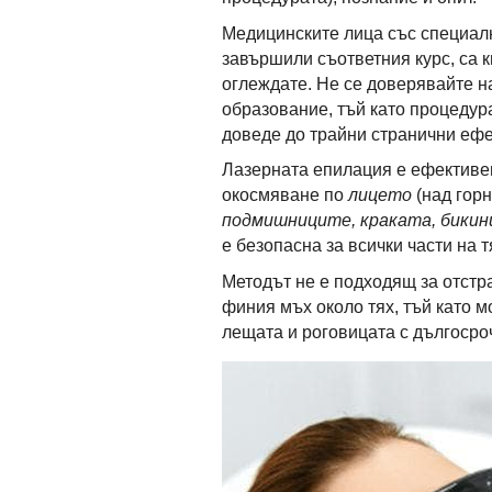
Медицинските лица със специалн
завършили съответния курс, са 
оглеждате. Не се доверявайте н
образование, тъй като процедур
доведе до трайни странични ефе
Лазерната епилация е ефективе
окосмяване по
лицето
(над горн
подмишниците, краката, бикини
е безопасна за всички части на т
Методът не е подходящ за отстр
финия мъх около тях, тъй като 
лещата и роговицата с дългосро