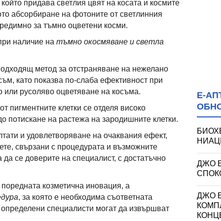
, който придава светлия цвят на косата и космите
ното абсорбиране на фотоните от светлинния
предимно за тъмно оцветени косми.
при наличие на
тъмно окосмяване и светла
подходящ метод за отстраняване на нежелано
съм, като показва по-слаба ефективност при
о или русоляво оцветяване на косъма.
Е-АП
ОБН
от пигментните клетки се отделя високо
до потискане на растежа на зародишните клетки.
БИОХ
лтати и удовлетворяване на очаквания ефект,
НИАЦИ
вете, свързани с процедурата и възможните
 да се доверите на специалист, с достатъчно
ДЖО 
СПОКО
 поредната козметична иновация, а
ДЖО Е
едура
, за която е необходима съответната
КОМП
о определени специалисти могат да извършват
КОНЦ