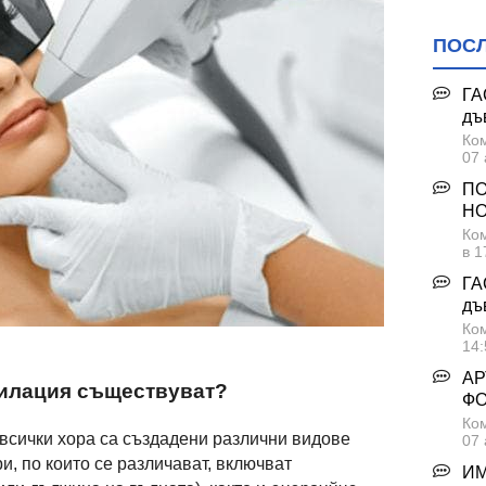
ПОС
ГА
дъ
Ком
07 
ПО
НО
Ком
в 1
ГА
дъ
Ком
14:
АР
пилация съществуват?
Ф
Ком
всички хора са създадени различни видове
07 
и, по които се различават, включват
ИМ