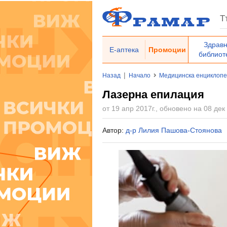
Здрав
Е-аптека
Промоции
библиот
|
Назад
Начало
Медицинска енциклоп
Лазерна епилация
от 19 апр 2017г., обновено на 08 дек 
Автор:
д-р Лилия Пашова-Стоянова