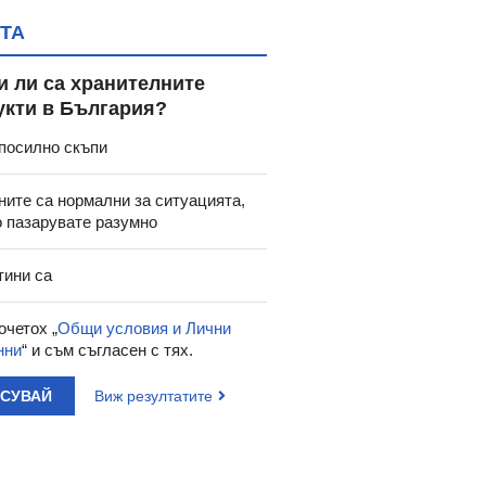
ТА
и ли са хранителните
укти в България?
посилно скъпи
ните са нормални за ситуацията,
о пазарувате разумно
тини са
очетох „
Общи условия и Лични
нни
“ и съм съгласен с тях.
АСУВАЙ
Виж резултатите