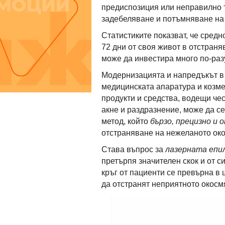
предиспозиция или неправилно 
задебеляване и потъмняване на
Статистиките показват, че сред
72 дни от своя живот в отстран
може да инвестира много по-раз
Модернизацията и напредъкът в 
медицинската апаратура и козме
продукти и средства, водещи чес
акне и раздразнение, може да с
метод, който
бързо, прецизно и
отстраняване на нежеланото око
Става въпрос за
лазерната епи
претърпя значителен скок и от с
кръг от пациенти се превърна в
да отстранят неприятното окосм