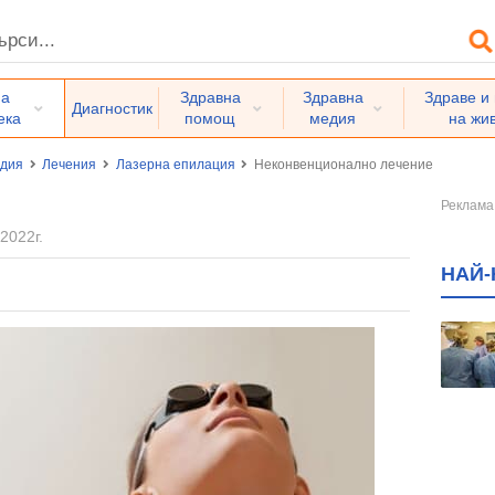
на
Здравна
Здравна
Здраве и
Диагностик
ека
помощ
медия
на жи
едия
Лечения
Лазерна епилация
Неконвенционално лечение
2022г.
НАЙ-