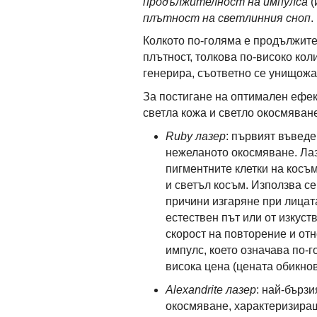
продължителност на импулса
(
плътност на светлинния сноп
.
Колкото по-голяма е продължите
плътност, толкова по-високо ко
генерира, съответно се унищожа
За постигане на оптимален ефек
светла кожа и светло окосмяван
Ruby лазер
: първият въведе
нежеланото окосмяване. Лаз
пигментните клетки на косъм
и светъл косъм. Използва се
причини изгаряне при лицат
естествен път или от изкуст
скорост на повторение и от
импулс, което означава по-
висока цена (цената обикно
Alexandrite лазер
: най-бърз
окосмяване, характеризиращ