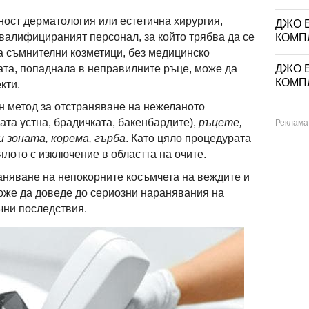
ост дерматология или естетична хирургия,
ДЖО Е
квалифицираният персонал, за който трябва да се
КОМП
а съмнителни козметици, без медицинско
ата, попаднала в неправилните ръце, може да
ДЖО Е
КОМП
кти.
н метод за отстраняване на нежеланото
ата устна, брадичката, бакенбардите),
ръцете,
 зоната, корема, гърба
. Като цяло процедурата
ялото с изключение в областта на очите.
аняване на непокорните косъмчета на веждите и
може да доведе до сериозни наранявания на
чни последствия.