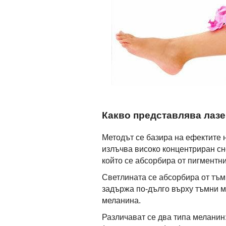
Какво представлява лаз
Методът се базира на ефектите 
излъчва високо концентриран сно
който се абсорбира от пигментни
Светлината се абсорбира от тъмн
задържа по-дълго върху тъмни ма
меланина.
Различават се два типа меланин