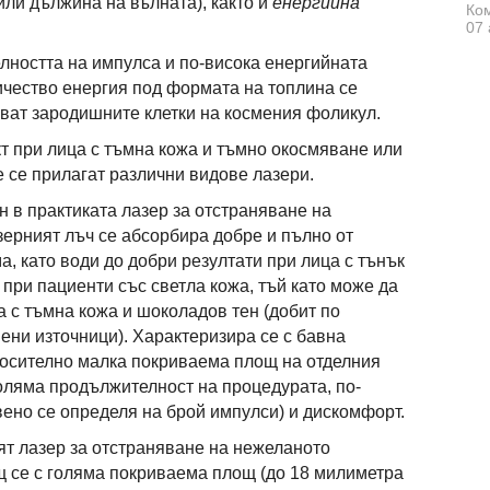
или дължина на вълната), както и
енергийна
Ком
07 
лността на импулса и по-висока енергийната
личество енергия под формата на топлина се
ват зародишните клетки на космения фоликул.
т при лица с тъмна кожа и тъмно окосмяване или
е се прилагат различни видове лазери.
н в практиката лазер за отстраняване на
ерният лъч се абсорбира добре и пълно от
а, като води до добри резултати при лица с тънък
 при пациенти със светла кожа, тъй като може да
а с тъмна кожа и шоколадов тен (добит по
вени източници). Характеризира се с бавна
носително малка покриваема площ на отделния
голяма продължителност на процедурата, по-
вено се определя на брой импулси) и дискомфорт.
ият лазер за отстраняване на нежеланото
 се с голяма покриваема площ (до 18 милиметра